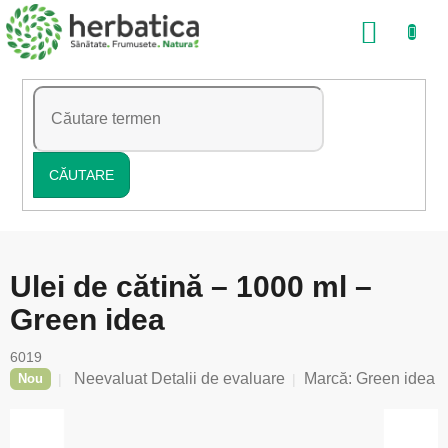
Treci
COŞ
la
conținut
DE
CUMP
CĂUTARE
Ulei de cătină – 1000 ml –
Green idea
6019
Evaluarea
Neevaluat
Detalii de evaluare
Marcă:
Green idea
Nou
medie
a
produsului