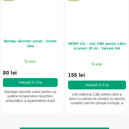
Bandaj răcoritor umed – Green
HEMP OIL - ulei CBD pentru câini
idea
și pisici 20 ml - Valsam Vet
În stoc
În stoc
80 lei
155 lei
Adaugă în Coş
Adaugă în Coş
Bandajul răcoritor umed pentru cai
Ulei veterinar CBD pentru câini și
susține recuperarea mușchilor,
pisici cu extract de cânepă cu spectru
articulațiilor și ligamentelor după
complet, ulei de cânepă ecologic și
efort. Ajută la reducerea senzației de
ulei de măsline extravirgin. Susține
oboseală, rigiditate și disconfort,...
starea de bine psihică,...