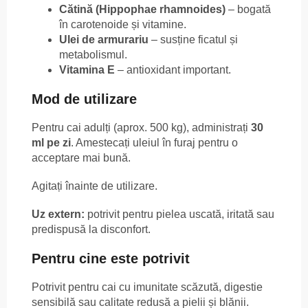
Cătină (Hippophae rhamnoides)
– bogată
în carotenoide și vitamine.
Ulei de armurariu
– susține ficatul și
metabolismul.
Vitamina E
– antioxidant important.
Mod de utilizare
Pentru cai adulți (aprox. 500 kg), administrați
30
ml pe zi
. Amestecați uleiul în furaj pentru o
acceptare mai bună.
Agitați înainte de utilizare.
Uz extern:
potrivit pentru pielea uscată, iritată sau
predispusă la disconfort.
Pentru cine este potrivit
Potrivit pentru cai cu imunitate scăzută, digestie
sensibilă sau calitate redusă a pielii și blănii.