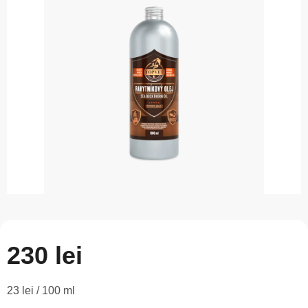
este
0,0
din
5
stele.
230 lei
Evaluare
23 lei / 100 ml
preţ: