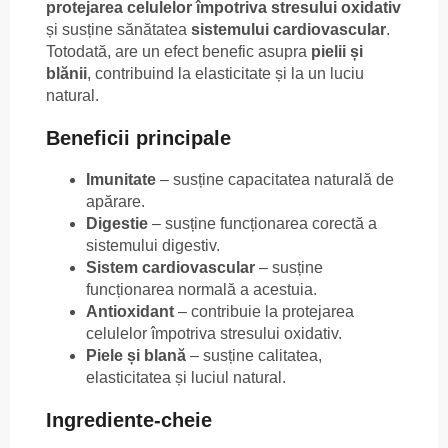
protejarea celulelor împotriva stresului oxidativ
și susține sănătatea
sistemului cardiovascular
.
Totodată, are un efect benefic asupra
pielii și
blănii
, contribuind la elasticitate și la un luciu
natural.
Beneficii principale
Imunitate
– susține capacitatea naturală de
apărare.
Digestie
– susține funcționarea corectă a
sistemului digestiv.
Sistem cardiovascular
– susține
funcționarea normală a acestuia.
Antioxidant
– contribuie la protejarea
celulelor împotriva stresului oxidativ.
Piele și blană
– susține calitatea,
elasticitatea și luciul natural.
Ingrediente-cheie