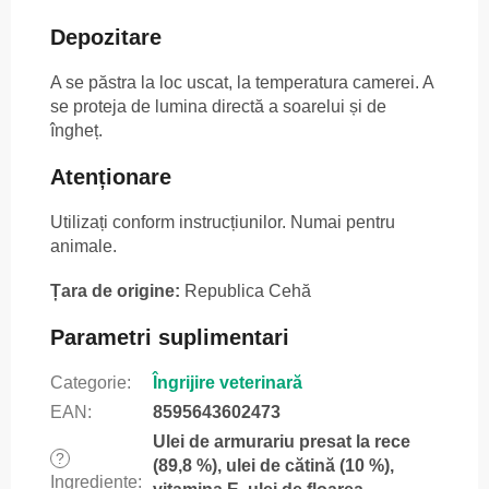
Depozitare
A se păstra la loc uscat, la temperatura camerei. A
se proteja de lumina directă a soarelui și de
îngheț.
Atenționare
Utilizați conform instrucțiunilor. Numai pentru
animale.
Țara de origine:
Republica Cehă
Parametri suplimentari
Categorie
:
Îngrijire veterinară
EAN
:
8595643602473
Ulei de armurariu presat la rece
?
(89,8 %), ulei de cătină (10 %),
Ingrediente
: