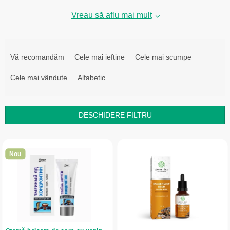
Vreau să aflu mai mult
S
e
Vă recomandăm
Cele mai ieftine
Cele mai scumpe
l
Cele mai vândute
Alfabetic
e
c
t
DESCHIDERE FILTRU
a
L
r
i
e
Nou
s
a
t
p
ă
r
p
o
r
d