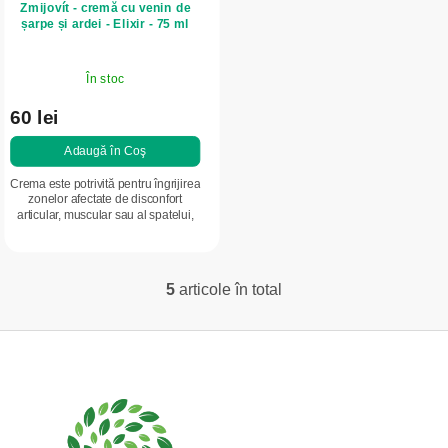
Zmijovít - cremă cu venin de
șarpe și ardei - Elixir - 75 ml
În stoc
60 lei
Adaugă în Coş
Crema este potrivită pentru îngrijirea
zonelor afectate de disconfort
articular, muscular sau al spatelui,
oferind o senzație calmantă și de
încălzire.
5
articole în total
C
o
S
n
t
u
r
b
o
s
l