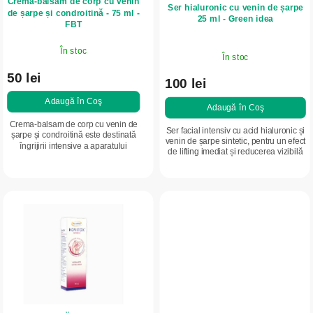
Cremă-balsam de corp cu venin
o
u
Ser hialuronic cu venin de șarpe
de șarpe și condroitină - 75 ml -
25 ml - Green idea
d
FBT
s
u
u
În stoc
În stoc
s
l
50 lei
e
100 lei
u
Adaugă în Coş
i
Adaugă în Coş
Crema-balsam de corp cu venin de
Ser facial intensiv cu acid hialuronic și
șarpe și condroitină este destinată
venin de șarpe sintetic, pentru un efect
îngrijirii intensive a aparatului
de lifting imediat și reducerea vizibilă
locomotor, articulațiilor, mușchilor și
a aspectului ridurilor. Combinația
spatelui. Combinația de venin de...
dintre două...