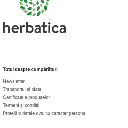
o
u
l
l
l
i
s
t
ă
r
i
l
o
Totul despre cumpărături
r
Newsletter
Transportul și plata
Certificatele produselor
Termeni și condiții
Protejăm datele dvs. cu caracter personal