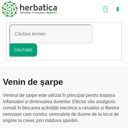
Treci
COŞ
la
conținut
DE
CUMP
CĂUTARE
Venin de șarpe
Veninul de șarpe este utilizat în principal pentru tratarea
inflamației și diminuarea durerilor. Efectul său analgezic
constă în blocarea activității electrice a celulelor și fibrelor
nervoase care conduc semnalele de durere de la locul de
origine la creier, prin măduva spinării.