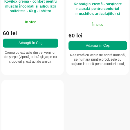
Kovitox cremă - confort pentru
Kobralgin cremă - susținere
mușchi încordați și articulații
naturală pentru confortul
solicitate - 60 g - InVitro
mușchilor, articulațiilor și
zonelor solicitate - 50 g - InVitro
În stoc
În stoc
60 lei
60 lei
Adaugă în Coş
Adaugă în Coş
Cremă cu extracte din trei veninuri
Realizată cu venin de cobră indiană,
de șarpe (viperă, cobră și șarpe cu
se numără printre produsele cu
clopoței) și extract de arnică,
acțiune intensă pentru confort local,
potrivită pentru relaxarea mușchilor
cunoscute în prezent. Utilizată pentru
încordați și pentru confortul...
îngrijirea zonelor solicitate...