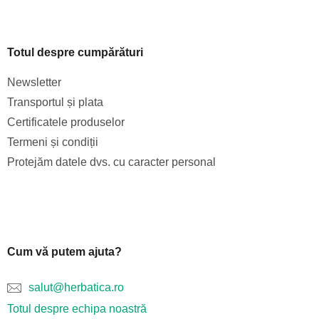
i
l
o
Totul despre cumpărături
r
Newsletter
Transportul și plata
Certificatele produselor
Termeni și condiții
Protejăm datele dvs. cu caracter personal
Cum vă putem ajuta?
salut@herbatica.ro
Totul despre echipa noastră