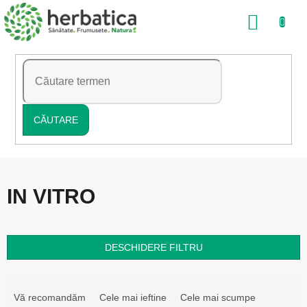
Treci
COŞ
la
conținut
DE
CUMP
CĂUTARE
IN VITRO
DESCHIDERE FILTRU
S
e
Vă recomandăm
Cele mai ieftine
Cele mai scumpe