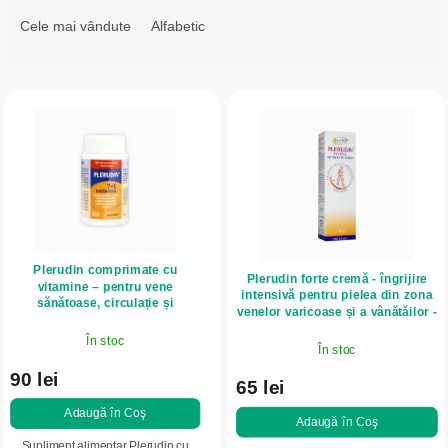
l
Cele mai vândute
Alfabetic
e
c
L
t
i
a
s
r
t
e
ă
a
p
p
r
r
Plerudin comprimate cu
o
Plerudin forte cremă - îngrijire
o
vitamine – pentru vene
intensivă pentru pielea din zona
d
sănătoase, circulație și
d
venelor varicoase și a vânătăilor -
protecția celulelor – 100
70 g - InVitro
u
u
comprimate – InVitro
În stoc
În stoc
s
s
90 lei
e
65 lei
u
Adaugă în Coş
l
Adaugă în Coş
u
Supliment alimentar Plerudin cu