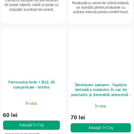
Cremă cu extracte din trei veninuri
Realizată cu venin de cobră indiană,
de șarpe (viperă, cobră și șarpe cu
se numără printre produsele cu
clopoței) și extract de arnică,
acțiune intensă pentru confort local,
potrivită pentru relaxarea mușchilor
cunoscute în prezent. Utilizată pentru
încordați și pentru confortul...
îngrijirea zonelor solicitate...
Ferrocomp forte + B12, 45
Dermipsor șampon - îngrijire
comprimate - InVitro
delicată a scalpului în caz de
psoriazis și dermatită seboreică -
100 ml - InVitro
În stoc
În stoc
60 lei
70 lei
Adaugă în Coş
Adaugă în Coş