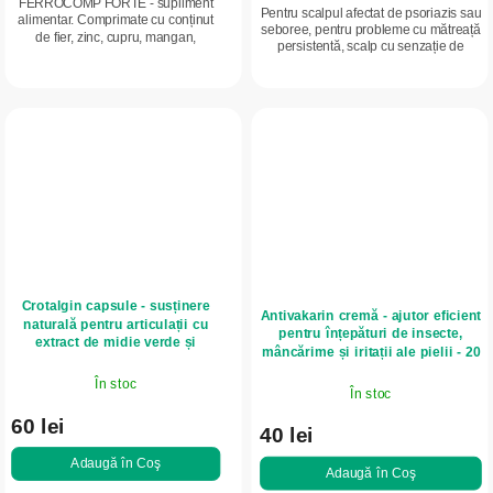
FERROCOMP FORTE - supliment
Pentru scalpul afectat de psoriazis sau
alimentar. Comprimate cu conținut
seboree, pentru probleme cu mătreață
de fier, zinc, cupru, mangan,
persistentă, scalp cu senzație de
vitamina C, vitamina B12 și acid
mâncărime și descuamare și pentru
folic. Conține îndulcitor.
îngrijirea părului predispus la...
Crotalgin capsule - susținere
Antivakarin cremă - ajutor eficient
naturală pentru articulații cu
pentru înțepături de insecte,
extract de midie verde și
mâncărime și iritații ale pielii - 20
turmeric - 60 capsule - InVitro
g - InVitro
În stoc
În stoc
60 lei
40 lei
Adaugă în Coş
Adaugă în Coş