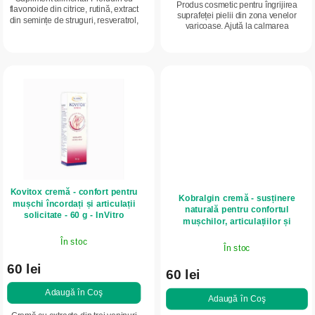
Produs cosmetic pentru îngrijirea
flavonoide din citrice, rutină, extract
i
suprafeței pielii din zona venelor
din semințe de struguri, resveratrol,
varicoase. Ajută la calmarea
vitaminele C, E, B6 și seleniu.
disconfortului și la susținerea
confortului pielii. Relaxează senzația
de...
Kovitox cremă - confort pentru
Kobralgin cremă - susținere
mușchi încordați și articulații
naturală pentru confortul
solicitate - 60 g - InVitro
mușchilor, articulațiilor și
zonelor solicitate - 50 g - InVitro
În stoc
În stoc
60 lei
60 lei
Adaugă în Coş
Adaugă în Coş