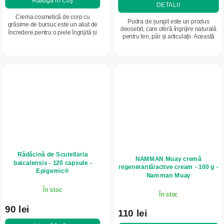
Adaugă în Coş
DETALII
Crema cosmetică de corp cu
Pudra de șungit este un produs
grăsime de bursuc este un aliat de
deosebit, care oferă îngrijire naturală
încredere pentru o piele îngrijită și
pentru ten, păr și articulații. Această
revitalizată. Ajută la calmarea pielii
pudră este obținută din valorosul
iritate, susține regenerarea sa...
mineral șungit, cunoscut pentru...
Rădăcină de Scutellaria
NAMMAN Muay cremă
baicalensis - 120 capsule -
regenerantă/active cream - 100 g -
Epigemic®
Namman Muay
În stoc
În stoc
90 lei
110 lei