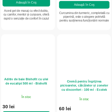
Adaugă în Coş
Adaugă în Coş
Acest gel de masaj cu efect dublu,
Curcumina din turmeric, completată cu
cu camfor, mentol și cuișoare, oferă
piperină, este o alegere potrivită
rapid o senzație de confort în cazul
pentru susținerea funcționării normale
oboselii musculare, al spatelui
a imunității, ficatului și articulațiilor.
tensionat și al disconfortului...
Combinația dintre...
Aditiv de baie Bishofit cu ulei
Cremă pentru îngrijirea
de eucalipt 500 ml - Bishofit
picioarelor, călcâielor și zonelor
cu disconfort - 100 ml - Ecolek
În stoc
În stoc
30 lei
60 lei