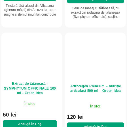
Tinctură fără alcool din Vilcacora
Gelul de masaj cu tătăneasă, cu
(gheara-mâței) din Amazonia, care
extract din rădăcină de tătăneasă
susține sistemul imunitar, contribuie
(Symphytum officinale), susține
la armonizarea corpului și a minții și
îngrijirea pielii din zona mușchilor și
ajută la menținerea confortului...
articulațiilor. Conține alantoină,...
Extract de tătăneasă -
Artroregen Premium – nutriție
SYMPHYTUM OFFICINALE 100
articulară 500 ml – Green idea
ml - Green idea
În stoc
În stoc
50 lei
120 lei
Adaugă în Coş
Adaugă în Coş