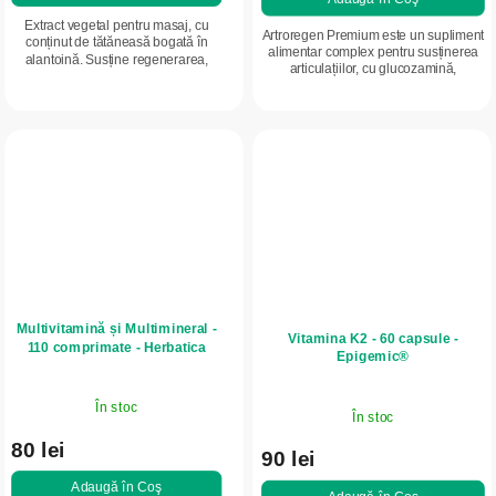
Extract vegetal pentru masaj, cu
Artroregen Premium este un supliment
conținut de tătăneasă bogată în
alimentar complex pentru susținerea
alantoină. Susține regenerarea,
articulațiilor, cu glucozamină,
calmează pielea iritată și solicitată și
condroitină, MSM, acid hialuronic și
ajută la îngrijirea pielii după...
extracte din plante. Susține...
Multivitamină și Multimineral -
Vitamina K2 - 60 capsule -
110 comprimate - Herbatica
Epigemic®
În stoc
În stoc
80 lei
90 lei
Adaugă în Coş