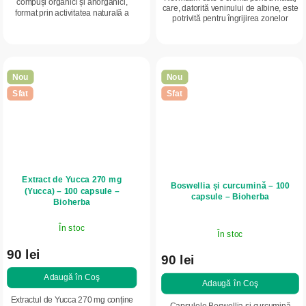
compuși organici și anorganici,
care, datorită veninului de albine, este
format prin activitatea naturală a
potrivită pentru îngrijirea zonelor
plantelor, insectelor și animalelor, în
articulare, a aparatului locomotor și a
amestec cu elemente din sol și...
spatelui, inclusiv în...
Nou
Nou
Sfat
Sfat
Extract de Yucca 270 mg
Boswellia și curcumină – 100
(Yucca) – 100 capsule –
capsule – Bioherba
Bioherba
În stoc
În stoc
90 lei
90 lei
Adaugă în Coş
Adaugă în Coş
Extractul de Yucca 270 mg conține
Capsulele Boswellia și curcumină