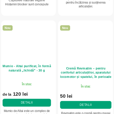
Capsulele naturale vegane
pentru încălzirea și susținerea
Histamin blocker sunt concepute
articulației.
pentru persoanele cu intoleranță la
histamină. Combinație unică de
ingrediente...
Nou
Nou
Mumio - Altai purificat, în formă
Cremă Revmatim – pentru
naturală „lichidă” - 30 g
confortul articulațiilor, aparatului
locomotor și spatelui, în perioade
de disconfort reumatic – Elixir –
În stoc
75 ml
În stoc
120 lei
de la
50 lei
DETALII
DETALII
Mumio de Altai este un complex de
Revmatim este o cremă pentru masaj