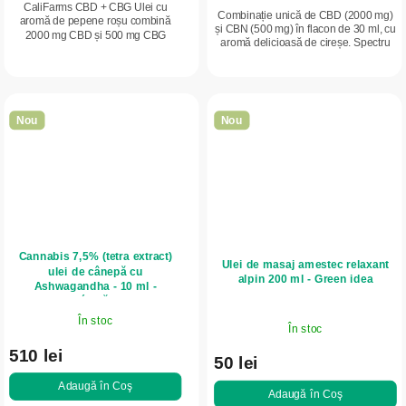
CaliFarms CBD + CBG Ulei cu
Combinație unică de CBD (2000 mg)
aromă de pepene roșu combină
și CBN (500 mg) în flacon de 30 ml, cu
2000 mg CBD și 500 mg CBG
aromă delicioasă de cireșe. Spectru
pentru susținerea naturală a
larg, fără THC, în ulei MCT din cocos,
energiei, concentrării și echilibrului
cu vitamina E. Formulă creată...
pe parcursul zilei....
Nou
Nou
Cannabis 7,5% (tetra extract)
Ulei de masaj amestec relaxant
ulei de cânepă cu
alpin 200 ml - Green idea
Ashwagandha - 10 ml -
Trávniček
În stoc
În stoc
510 lei
50 lei
Adaugă în Coş
Adaugă în Coş