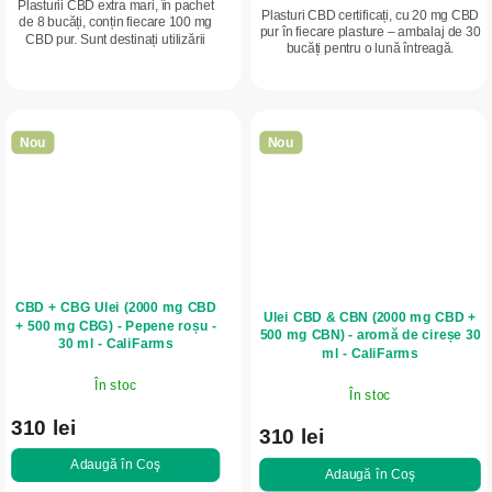
Plasturii CBD extra mari, în pachet
Plasturi CBD certificați, cu 20 mg CBD
de 8 bucăți, conțin fiecare 100 mg
pur în fiecare plasture – ambalaj de 30
CBD pur. Sunt destinați utilizării
bucăți pentru o lună întreagă.
locale pe zone mai extinse cu
Eliberarea transdermică asigură
disconfort sau tensiune - umeri,
sprijin local timp de 8-10 ore...
coapse,...
Nou
Nou
CBD + CBG Ulei (2000 mg CBD
Ulei CBD & CBN (2000 mg CBD +
+ 500 mg CBG) - Pepene roșu -
500 mg CBN) - aromă de cireșe 30
30 ml - CaliFarms
ml - CaliFarms
În stoc
În stoc
310 lei
310 lei
Adaugă în Coş
Adaugă în Coş