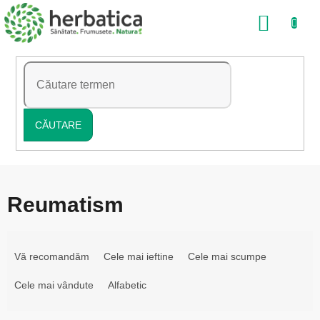
Treci
COŞ
la
conținut
DE
CUMP
CĂUTARE
Reumatism
S
e
Vă recomandăm
Cele mai ieftine
Cele mai scumpe
l
Cele mai vândute
Alfabetic
e
c