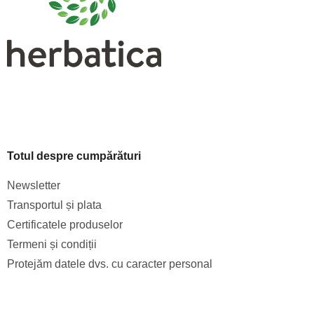
l
s
t
ă
r
i
l
o
r
Totul despre cumpărături
Newsletter
Transportul și plata
Certificatele produselor
Termeni și condiții
Protejăm datele dvs. cu caracter personal