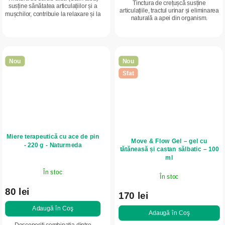
Tinctura de crețușcă susține
susține sănătatea articulațiilor și a
articulațiile, tractul urinar și eliminarea
mușchilor, contribuie la relaxare și la
naturală a apei din organism.
un somn mai odihnitor. Conține
Contribuie la funcționarea normală a
salicină, care contribuie la...
inimii, la îngrijirea pielii și la...
Nou
Nou
Sfat
Miere terapeutică cu ace de pin
Move & Flow Gel – gel cu
- 220 g - Naturmeda
tătăneasă și castan sălbatic – 100
ml
În stoc
În stoc
80 lei
170 lei
Adaugă în Coş
Adaugă în Coş
Descoperiți combinația dintre