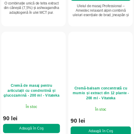
O combinație unică de tetra extract
Uleiul de masaj Professional –
din cânepă (7,5%) și ashwagandha
Amestec relaxant alpin combină
adaptogenă în ulei MCT pur.
uleiuri esențiale de brad, jneapăn și
Destinat utilizării externe, pentru
cimbru, care stimulează
îngrijirea zonelor cu tensiune
microcirculația pielii, susțin
musculară,...
regenerarea după efort...
Cremă de masaj pentru
Cremă-balsam concentrată cu
articulații cu condroitină și
mumio și extract din 12 plante -
glucozamină - 200 ml - Vitateka
200 ml - Vitateka
În stoc
În stoc
90 lei
90 lei
Adaugă în Coş
Adaugă în Coş