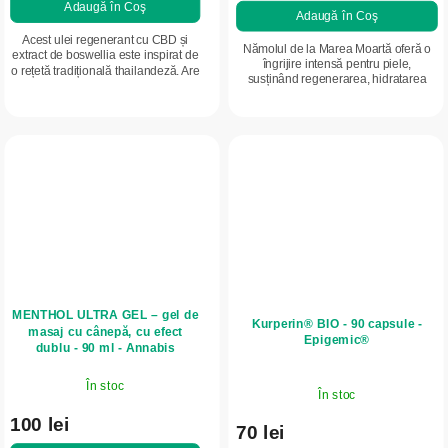
Adaugă în Coş
Adaugă în Coş
Acest ulei regenerant cu CBD și
Nămolul de la Marea Moartă oferă o
extract de boswellia este inspirat de
îngrijire intensă pentru piele,
o rețetă tradițională thailandeză. Are
susținând regenerarea, hidratarea
o compoziție și un efect similar cu
profundă și confortul mușchilor și
Muay cremă activă de la același...
articulațiilor. Datorită compoziției...
MENTHOL ULTRA GEL – gel de
Kurperin® BIO - 90 capsule -
masaj cu cânepă, cu efect
Epigemic®
dublu - 90 ml - Annabis
În stoc
În stoc
100 lei
70 lei