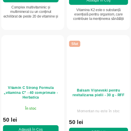
Adaugă în Coş
Complex multivitaminic și
Vitamina K2 este o substanță
multimineral cu un conținut
esențială pentru organism, care
echilibrat de peste 20 de vitamine și
contribuie la menținerea sănătății
minerale. Susține imunitatea,
normale a oaselor.
energia și starea generală de bine
cu un singur...
Sfat
Vitamin C Strong Formula
Balsam Vișnevski pentru
„vitamina C” - 40 comprimate -
revitalizarea pielii - 30 g - RFF
Herbatica
În stoc
Momentan nu este în stoc
50 lei
50 lei
Adaugă în Coş