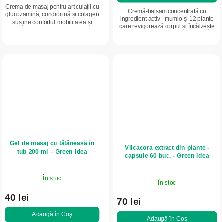
Crema de masaj pentru articulații cu
Cremă-balsam concentrată cu
glucozamină, condroitină și colagen
ingredient activ - mumio și 12 plante
susține confortul, mobilitatea și
care revigorează corpul și încălzește
vitalitatea zonelor masate. Datorită
delicat. Susține mobilitatea
formulei cu extracte vegetale,...
articulațiilor și a mușchilor și oferă o...
Gel de masaj cu tătăneasă în
Vilcacora extract din plante -
tub 200 ml – Green idea
capsule 60 buc. - Green idea
În stoc
În stoc
40 lei
70 lei
Adaugă în Coş
Adaugă în Coş