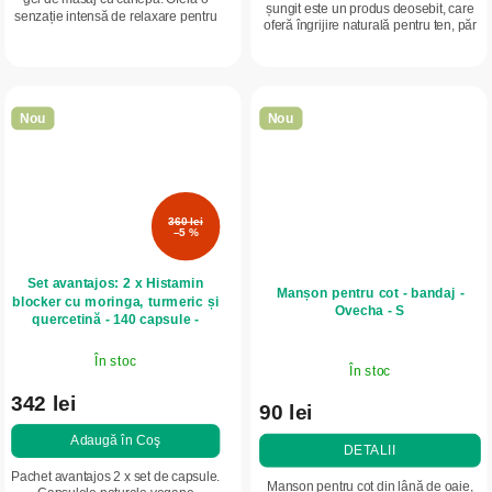
șungit este un produs deosebit, care
senzație intensă de relaxare pentru
oferă îngrijire naturală pentru ten, păr
zonele tensionate ale mușchilor,
și articulații. Această pudră este
tendoanelor, spatelui, articulațiilor
obținută din valorosul...
și...
Nou
Nou
360 lei
–5 %
Set avantajos: 2 x Histamin
Manșon pentru cot - bandaj -
blocker cu moringa, turmeric și
Ovecha - S
quercetină - 140 capsule -
Herbatica
În stoc
În stoc
342 lei
90 lei
Adaugă în Coş
DETALII
Pachet avantajos 2 x set de capsule.
Manșon pentru cot din lână de oaie,