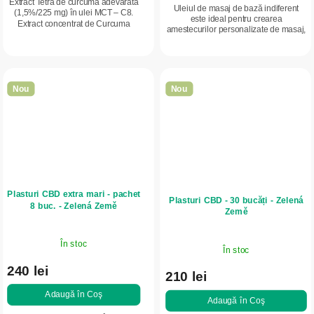
Extract Tetra de curcuma adevărată
Uleiul de masaj de bază indiferent
(1,5%/225 mg) în ulei MCT – C8.
este ideal pentru crearea
Extract concentrat de Curcuma
amestecurilor personalizate de masaj,
longa, cu conținut ridicat de
dar și pentru utilizare ca atare pe
curcumină – mai concentrat decât
pielea sensibilă sau predispusă la...
condimentul...
Nou
Nou
Plasturi CBD extra mari - pachet
Plasturi CBD - 30 bucăți - Zelená
8 buc. - Zelená Země
Země
În stoc
În stoc
240 lei
210 lei
Adaugă în Coş
Adaugă în Coş