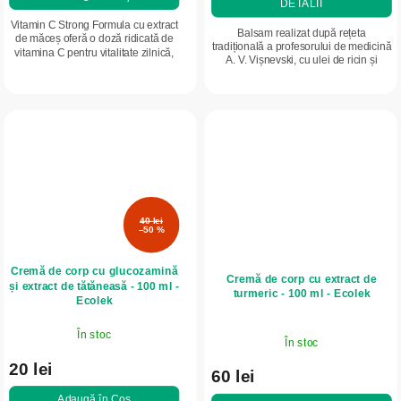
DETALII
Vitamin C Strong Formula cu extract
Balsam realizat după rețeta
de măceș oferă o doză ridicată de
tradițională a profesorului de medicină
vitamina C pentru vitalitate zilnică,
A. V. Vișnevski, cu ulei de ricin și
susținerea imunității și formarea
gudron de mesteacăn, conceput
colagenului. Este potrivit în...
pentru îngrijirea și revitalizarea pielii...
40 lei
–50 %
Cremă de corp cu glucozamină
Cremă de corp cu extract de
și extract de tătăneasă - 100 ml -
turmeric - 100 ml - Ecolek
Ecolek
În stoc
În stoc
20 lei
60 lei
Adaugă în Coş