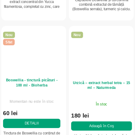
extract concentrat din Yucca
combină extractul de tămâiță
filamentosa, completat cu zinc, care
(Boswellia serrata), turmeric și calciu.
contribuie la funcționarea normală a
Susțin metabolismul energetic și oferă
sistemului imunitar și la
o combinație naturală de...
metabolismul...
Nou
Nou
Sfat
Boswellia - tinctură picături -
Urzică – extract herbal tetra – 15
100 ml - Bioherba
ml – Naturmeda
Momentan nu este în stoc
În stoc
60 lei
180 lei
DETALII
Adaugă în Coş
Tinctura de Boswellia cu conținut de