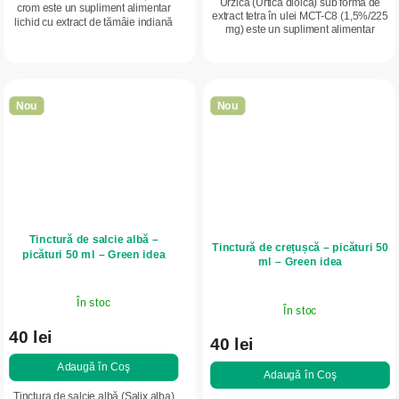
Urzica (Urtica dioica) sub formă de
crom este un supliment alimentar
extract tetra în ulei MCT-C8 (1,5%/225
lichid cu extract de tămâie indiană
mg) este un supliment alimentar
(Boswellia serrata). Contribuie la
natural, bogat în vitamine, minerale și
metabolismul normal al...
antioxidanți, care susține...
Nou
Nou
Tinctură de salcie albă –
Tinctură de crețușcă – picături 50
picături 50 ml – Green idea
ml – Green idea
În stoc
În stoc
40 lei
40 lei
Adaugă în Coş
Adaugă în Coş
Tinctura de salcie albă (Salix alba)