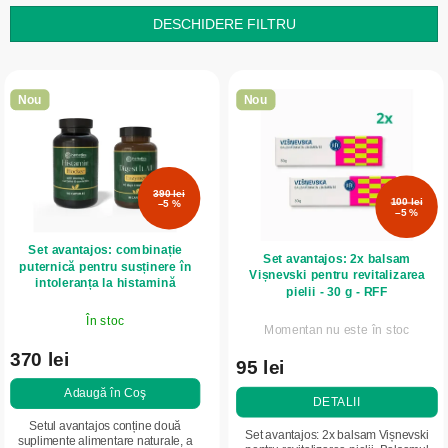
t
DESCHIDERE FILTRU
a
L
r
i
e
Nou
Nou
s
a
t
p
ă
r
390 lei
p
100 lei
o
–5 %
–5 %
r
d
Set avantajos: combinație
o
u
Set avantajos: 2x balsam
puternică pentru susținere în
Vișnevski pentru revitalizarea
d
intoleranța la histamină
s
pielii - 30 g - RFF
u
u
În stoc
Momentan nu este în stoc
s
l
370 lei
e
95 lei
u
Adaugă în Coş
i
DETALII
Setul avantajos conține două
Set avantajos: 2x balsam Vișnevski
suplimente alimentare naturale, a