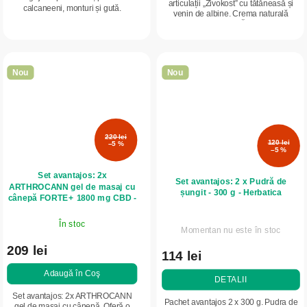
articulații „Živokost” cu tătăneasă și
calcaneeni, monturi și gută.
venin de albine. Crema naturală
Descoperiți o îngrijire plăcută pentru
pentru articulații „Živokost” cu
picioare cu această cremă care
tătăneasă și venin de albine îmbină...
îmbină...
Nou
Nou
220 lei
120 lei
–5 %
–5 %
Set avantajos: 2x
Set avantajos: 2 x Pudră de
ARTHROCANN gel de masaj cu
șungit - 300 g - Herbatica
cânepă FORTE+ 1800 mg CBD -
90 ml - Annabis
În stoc
Momentan nu este în stoc
209 lei
114 lei
Adaugă în Coş
DETALII
Set avantajos: 2x ARTHROCANN
Pachet avantajos 2 x 300 g. Pudra de
gel de masaj cu cânepă. Oferă o