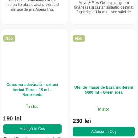
Move & Flow Gel este un gel cu
mierea florală slovacă și extractul
tătăneasă și castan sălbatic, destinat
din ace de pin. Aroma fină,
îngrijirii pielii în cazul senzației de
rășinoasă, și gustul natural de
oboseală la nivelul mușchilor,
pădure fac din această miere un
articulațiilor și picioarelor....
adaos deosebit...
Nou
Nou
Curcuma adevărată – extract
Ulei de masaj de bază indiferent
herbal Tetra – 15 ml –
5000 ml - Green idea
Naturmeda
În stoc
În stoc
190 lei
230 lei
Adaugă în Coş
Adaugă în Coş