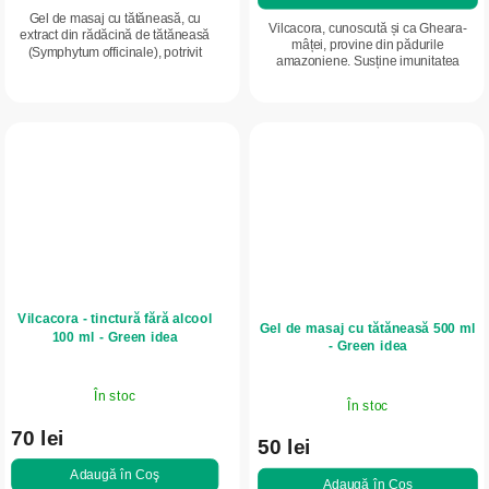
Gel de masaj cu tătăneasă, cu
Vilcacora, cunoscută și ca Gheara-
extract din rădăcină de tătăneasă
mâței, provine din pădurile
(Symphytum officinale), potrivit
amazoniene. Susține imunitatea
pentru îngrijirea pielii din zona
naturală, ajută la protejarea celulelor
mușchilor și articulațiilor după
împotriva stresului oxidativ și
efort....
contribuie...
Vilcacora - tinctură fără alcool
Gel de masaj cu tătăneasă 500 ml
100 ml - Green idea
- Green idea
În stoc
În stoc
70 lei
50 lei
Adaugă în Coş
Adaugă în Coş