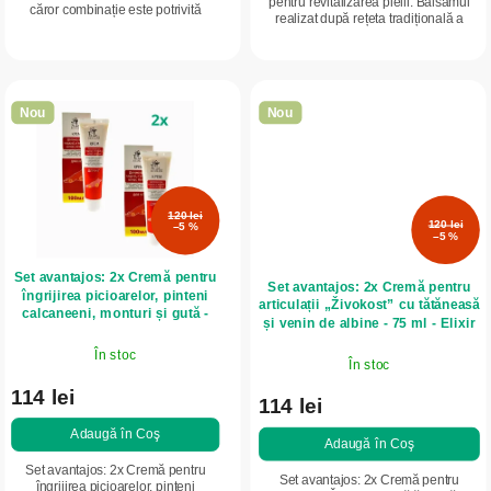
pentru revitalizarea pielii. Balsamul
căror combinație este potrivită
realizat după rețeta tradițională a
pentru persoanele care doresc
profesorului de medicină A. V.
sprijin în gestionarea intoleranței la
Vișnevski, cu ulei de ricin și gudron...
histamină, a...
Nou
Nou
120 lei
120 lei
–5 %
–5 %
Set avantajos: 2x Cremă pentru
Set avantajos: 2x Cremă pentru
îngrijirea picioarelor, pinteni
articulații „Živokost” cu tătăneasă
calcaneeni, monturi și gută -
și venin de albine - 75 ml - Elixir
100 ml - Ecolek
În stoc
În stoc
114 lei
114 lei
Adaugă în Coş
Adaugă în Coş
Set avantajos: 2x Cremă pentru
Set avantajos: 2x Cremă pentru
îngrijirea picioarelor, pinteni