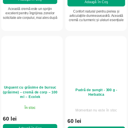
Adaugă în Coş
Această cremă este un sprijin
Confort natural pentru pielea și
excelent pentru îngrijirea zonelor
articulațiile dumneavoastră. Această
solicitate ale corpului, mai ales după
cremă cu turmeric și uleiuri esențiale
efort fizic intens, sport sau
hidratează, catifelează și susține
suprasolicitare. Este potrivită și
îngrijirea pielii. Are o...
pentru...
Unguent cu grăsime de bursuc
Pudră de șungit - 300 g -
(grăsime) – cremă de corp – 100
Herbatica
ml – Ecolek
În stoc
Momentan nu este în stoc
60 lei
60 lei