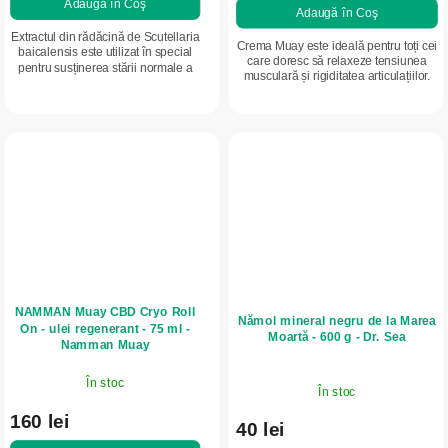
Adaugă în Coş
Adaugă în Coş
Extractul din rădăcină de Scutellaria
Crema Muay este ideală pentru toți cei
baicalensis este utilizat în special
care doresc să relaxeze tensiunea
pentru susținerea stării normale a
musculară și rigiditatea articulațiilor.
articulațiilor. Conține un procent
Fie că sunteți sportiv, lucrați fizic sau
ridicat de substanțe active...
simțiți oboseală la...
NAMMAN Muay CBD Cryo Roll
Nămol mineral negru de la Marea
On - ulei regenerant - 75 ml -
Moartă - 600 g - Dr. Sea
Namman Muay
În stoc
În stoc
160 lei
40 lei