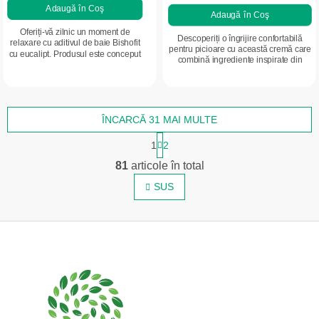
Adaugă în Coş
Adaugă în Coş
Oferiți-vă zilnic un moment de
Descoperiți o îngrijire confortabilă
relaxare cu aditivul de baie Bishofit
pentru picioare cu această cremă care
cu eucalipt. Produsul este conceput
combină ingrediente inspirate din
pentru a contribui la îngrijirea pielii
natură cu o formulă practică pentru
și la confortul general al...
utilizarea zilnică. Îmbogățită...
ÎNCARCĂ 31 MAI MULTE
P
1
2
a
C
g
81
articole în total
o
i
n
SUS
n
a
t
r
r
e
S
o
u
l
b
u
s
l
l
o
i