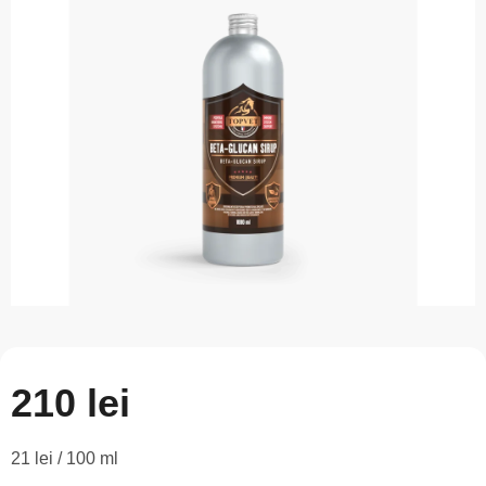
este
0,0
din
5
stele.
210 lei
Evaluare
21 lei / 100 ml
preţ: