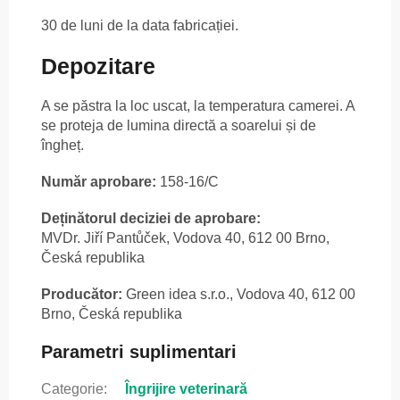
30 de luni de la data fabricației.
Depozitare
A se păstra la loc uscat, la temperatura camerei. A
se proteja de lumina directă a soarelui și de
îngheț.
Număr aprobare:
158-16/C
Deținătorul deciziei de aprobare:
MVDr. Jiří Pantůček, Vodova 40, 612 00 Brno,
Česká republika
Producător:
Green idea s.r.o., Vodova 40, 612 00
Brno, Česká republika
Parametri suplimentari
Categorie
:
Îngrijire veterinară