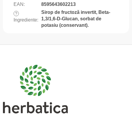
EAN
:
8595643602213
Sirop de fructoză invertit, Beta-
?
1,3/1,6-D-Glucan, sorbat de
Ingrediente
:
potasiu (conservant).
S
u
b
s
o
l