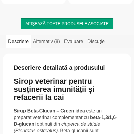
crăpării. Lasă copita elastică,...
AFIŞEAZĂ TOATE PRODUSELE ASOCIATE
Descriere
Alternativ (8)
Evaluare
Discuţie
Descriere detaliată a produsului
Sirop veterinar pentru
susținerea imunității și
refacerii la cai
Sirup Beta-Glucan – Green idea
este un
preparat veterinar complementar cu
beta-1,3/1,6-
D-glucani
obținuți din
ciuperca de stridie
(Pleurotus ostreatus)
. Beta-glucanii sunt