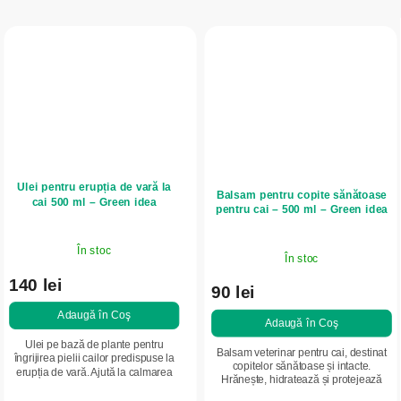
Ulei pentru erupția de vară la
Balsam pentru copite sănătoase
cai 500 ml – Green idea
pentru cai – 500 ml – Green idea
În stoc
În stoc
140 lei
90 lei
Adaugă în Coş
Adaugă în Coş
Ulei pe bază de plante pentru
Balsam veterinar pentru cai, destinat
îngrijirea pielii cailor predispuse la
copitelor sănătoase și intacte.
erupția de vară. Ajută la calmarea
Hrănește, hidratează și protejează
pielii iritate, reduce senzația de
cornul copitei împotriva uscării și
mâncărime și susține regenerarea...