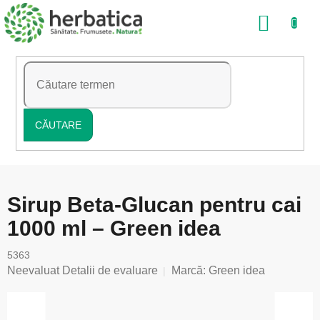
Treci
COŞ
la
conținut
DE
CUMP
CĂUTARE
Sirup Beta-Glucan pentru cai
1000 ml – Green idea
5363
Evaluarea
Neevaluat
Detalii de evaluare
Marcă:
Green idea
medie
a
produsului