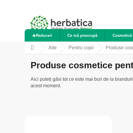
Treci
la
conținut
🔥Reduceri
Ce mă preocupă
Cosmetică 
Alte
Pentru copii
Produse cosm
Acasă
Produse cosmetice pent
Aici puteți găsi tot ce este mai bun de la brandur
acest moment.
B
a