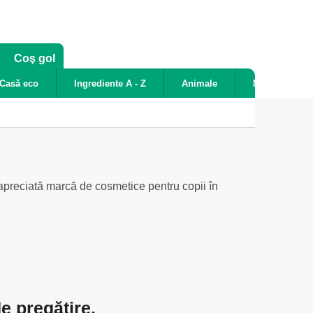
COŞ
Coş gol
DE
Casă eco
Ingrediente A - Z
Animale
Noutăți
CUMPĂRĂTURI
i apreciată marcă de cosmetice pentru copii în
e pregătire.