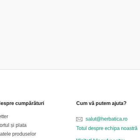
despre cumpărături
Cum vă putem ajuta?
tter
salut@herbatica.ro
rtul și plata
Totul despre echipa noastră
catele produselor