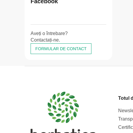
Facebook
Aveți o întrebare?
Contactați-ne.
FORMULAR DE CONTACT
S
u
b
s
Totul 
o
l
Newsle
Transpo
Certifi