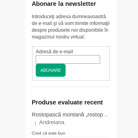
r
Abonare la newsletter
ă
Introduceţi adresa dumneavoastră
l
de e-mail şi vă vom trimite informaţii
a
despre produsele noi disponibile în
t
magazinul nostru virtual.
e
r
Adresă de e-mail
a
l
ABONARE
ă
Produse evaluate recent
Rostopască montană „rostopască” - elixir pentru negi - 3 ml - Herbal Traditions
Andreiana
|
Ratingul produsului este 5 din 5 stele.
Cred că este bun