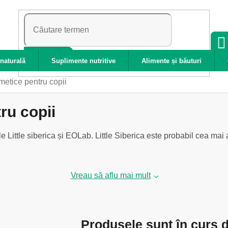
CĂUTARE
naturală
Suplimente nutritive
Alimente și băuturi
etice pentru copii
ru copii
ile Little siberica și EOLab. Little Siberica este probabil cea ma
Vreau să aflu mai mult
Produsele sunt în curs d