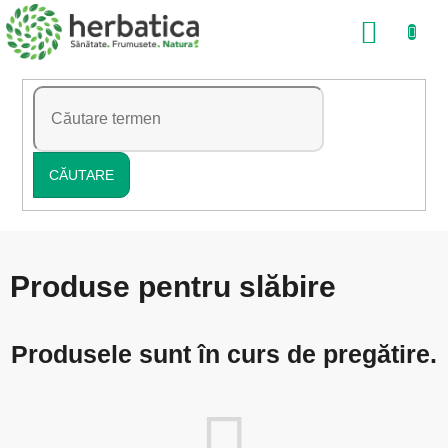
Treci
COŞ
la
conținut
DE
CUMP
CĂUTARE
Produse pentru slăbire
Produsele sunt în curs de pregătire.