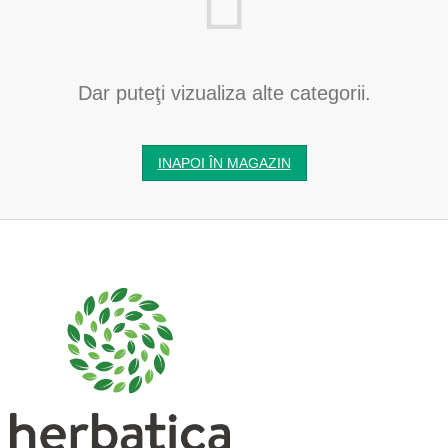
Dar puteţi vizualiza alte categorii.
INAPOI ÎN MAGAZIN
S
u
b
s
o
l