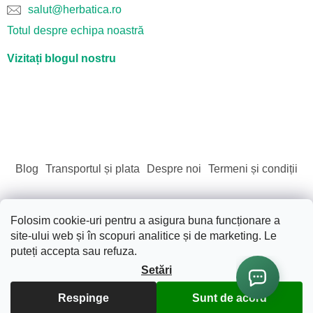
salut@herbatica.ro
Totul despre echipa noastră
Vizitați blogul nostru
Blog
Transportul și plata
Despre noi
Termeni și condiții
Folosim cookie-uri pentru a asigura buna funcționare a
site-ului web și în scopuri analitice și de marketing. Le
Creat de Shoptet
puteți accepta sau refuza.
Setări
Drepturi de autor 2026
Sãnãtate. Frumusete. Natura.
.
Toate drepturile rezervate.
Editați setările cookie-urilor
Respinge
Sunt de acord