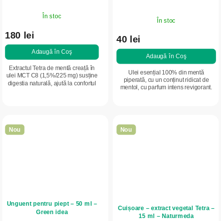
În stoc
În stoc
180 lei
40 lei
Adaugă în Coş
Adaugă în Coş
Extractul Tetra de mentă creață în
Ulei esențial 100% din mentă
ulei MCT C8 (1,5%/225 mg) susține
piperată, cu un conținut ridicat de
digestia naturală, ajută la confortul
mentol, cu parfum intens revigorant.
gastric și contribuie la relaxarea
Susține respirația confortabilă în
musculaturii. Ajută la...
sezonul rece și contribuie la
relaxare....
Nou
Nou
Unguent pentru piept – 50 ml –
Cuișoare – extract vegetal Tetra –
Green idea
15 ml – Naturmeda