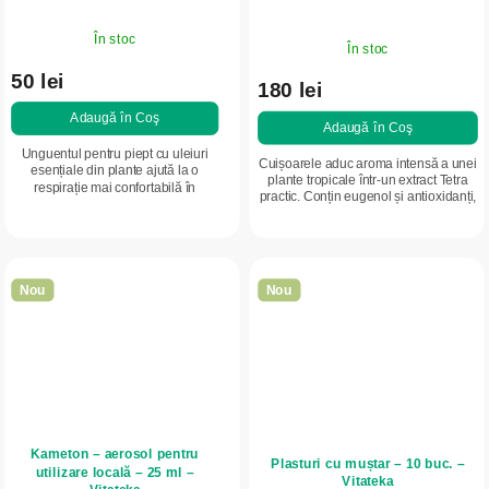
În stoc
În stoc
50 lei
180 lei
Adaugă în Coş
Adaugă în Coş
Unguentul pentru piept cu uleiuri
Cuișoarele aduc aroma intensă a unei
esențiale din plante ajută la o
plante tropicale într-un extract Tetra
respirație mai confortabilă în
practic. Conțin eugenol și antioxidanți,
sezonul rece, relaxează zona
care contribuie la starea de bine, la
pieptului și oferă o senzație plăcută
confortul căilor...
de răcorire.
Nou
Nou
Kameton – aerosol pentru
Plasturi cu muștar – 10 buc. –
utilizare locală – 25 ml –
Vitateka