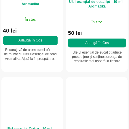
Ulei esențial de eucalipt - 10 ml -
Aromatika
Aromatika
În stoc
În stoc
40 lei
50 lei
Adaugă în Coş
Adaugă în Coş
Bucurați-vă de aroma unei păduri
Uleiul esențial de eucalipt aduce
de munte cu uleiul esențial de brad
prospețime și susține senzația de
Aromatika. Ajută la împrospătarea
respirație mai ușoară la fiecare
încăperii, susține relaxarea și
inspirație. Aroma sa intensă și
contribuie la o senzație plăcută de...
proaspătă revigorează mintea, ajută
la...
Ulei esențial Cedru - 10 ml -