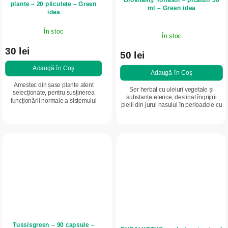
plante – 20 pliculețe – Green
ml – Green idea
idea
În stoc
În stoc
30 lei
50 lei
Adaugă în Coş
Adaugă în Coş
Amestec din șase plante atent
Ser herbal cu uleiuri vegetale și
selecționate, pentru susținerea
substanțe eterice, destinat îngrijirii
funcționării normale a sistemului
pielii din jurul nasului în perioadele cu
respirator. Calmează căile
secreții nazale și răceală. Calmează
respiratorii superioare, contribuie la
pielea iritată,...
susținerea...
Tussisgreen – 90 capsule –