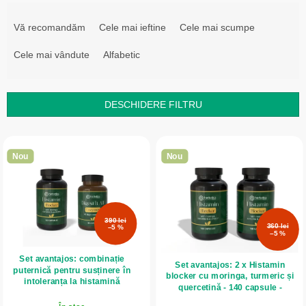
S
e
Vă recomandăm
Cele mai ieftine
Cele mai scumpe
l
Cele mai vândute
Alfabetic
e
c
t
DESCHIDERE FILTRU
a
L
r
i
e
Nou
Nou
s
a
t
p
ă
r
390 lei
p
360 lei
o
–5 %
–5 %
r
d
Set avantajos: combinație
o
u
Set avantajos: 2 x Histamin
puternică pentru susținere în
blocker cu moringa, turmeric și
d
intoleranța la histamină
s
quercetină - 140 capsule -
Herbatica
u
u