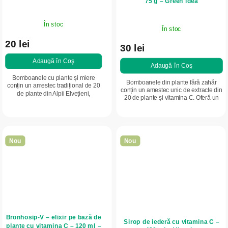
75 g – Green idea
În stoc
În stoc
20 lei
30 lei
Adaugă în Coş
Adaugă în Coş
Bomboanele cu plante și miere
Bomboanele din plante fără zahăr
conțin un amestec tradițional de 20
conțin un amestec unic de extracte din
de plante din Alpii Elvețieni,
20 de plante și vitamina C. Oferă un
completat cu miere autentică de
gust răcoritor de plante, inspirat de o
albine și vitamina C. Se remarcă
rețetă tradițională...
prin gustul lor...
Nou
Nou
Bronhosip-V – elixir pe bază de
Sirop de iederă cu vitamina C –
plante cu vitamina C – 120 ml –