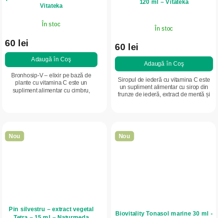
120 ml – Vitateka
Vitateka
În stoc
În stoc
60 lei
60 lei
Adaugă în Coş
Adaugă în Coş
Bronhosip-V – elixir pe bază de
Siropul de iederă cu vitamina C este
plante cu vitamina C este un
un supliment alimentar cu sirop din
supliment alimentar cu cimbru,
frunze de iederă, extract de mentă și
lemn-dulce, mentă, salvie și
mentol. Vitamina C contribuie la
pătlagină. Susține organismul în
funcționarea normală a sistemului...
sezonul rece și în...
Nou
Nou
Pin silvestru – extract vegetal
Biovitality Tonasol marine 30 ml -
Tetra – 15 ml – Naturmeda