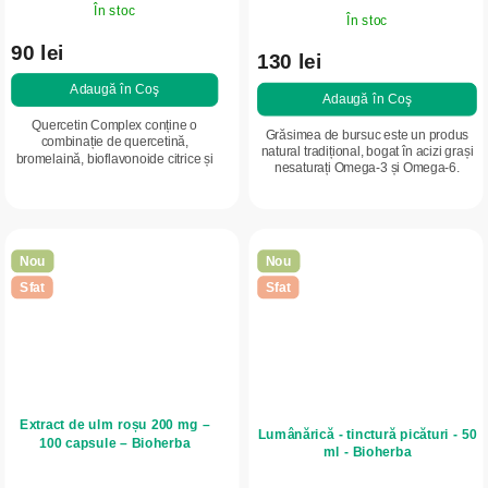
În stoc
În stoc
90 lei
130 lei
Adaugă în Coş
Adaugă în Coş
Quercetin Complex conține o
Grăsimea de bursuc este un produs
combinație de quercetină,
natural tradițional, bogat în acizi grași
bromelaină, bioflavonoide citrice și
nesaturați Omega-3 și Omega-6.
zinc. Zincul contribuie la
Conține vitamine liposolubile prezente
funcționarea normală a sistemului
în mod natural și este...
imunitar și la...
Nou
Nou
Sfat
Sfat
Extract de ulm roșu 200 mg –
Lumânărică - tinctură picături - 50
100 capsule – Bioherba
ml - Bioherba