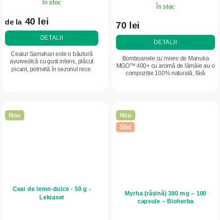
În stoc
În stoc
40 lei
de la
70 lei
DETALII
DETALII
Ceaiul Samahan este o băutură
Bomboanele cu miere de Manuka
ayurvedică cu gust intens, plăcut
MGO™ 400+ cu aromă de lămâie au o
picant, potrivită în sezonul rece.
compoziție 100% naturală, fără
Datorită amestecului unic de plante
coloranți artificiali și conservanți.
și condimente, susține confortul
căilor...
Nou
Nou
Sfat
Ceai de lemn-dulce - 50 g -
Myrha (rășină) 380 mg – 100
Lekraset
capsule – Bioherba