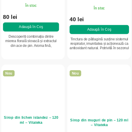
În stoc
În stoc
80 lei
40 lei
Adaugă în Coş
Adaugă în Coş
Descoperiți combinația dintre
Tinctura de pătlagină susține sistemul
mierea florală slovacă și extractul
respirator, imunitatea și acționează ca
din ace de pin. Aroma fină,
antioxidant natural. Potrivită în sezonul
rășinoasă, și gustul natural de
rece și pentru susținerea generală a
pădure fac din această miere un
organismului.
adaos deosebit...
Nou
Nou
Sirop din lichen islandez – 120
Sirop din muguri de pin – 120 ml
ml – Vitateka
– Vitateka