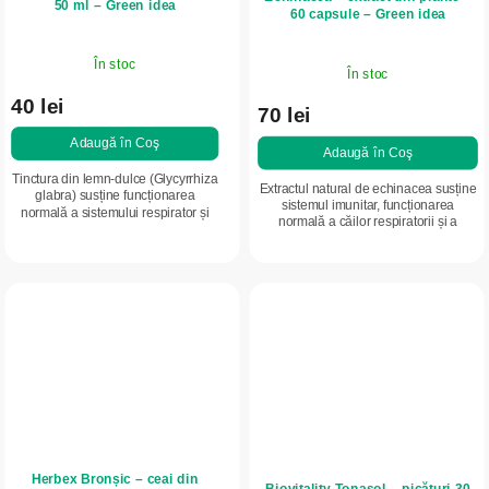
50 ml – Green idea
60 capsule – Green idea
În stoc
În stoc
40 lei
70 lei
Adaugă în Coş
Adaugă în Coş
Tinctura din lemn-dulce (Glycyrrhiza
Extractul natural de echinacea susține
glabra) susține funcționarea
sistemul imunitar, funcționarea
normală a sistemului respirator și
normală a căilor respiratorii și a
digestiv, contribuie la confortul
tractului urinar. Conține extract
aparatului urinar și reproductiv și...
standardizat din întreaga plantă și...
Herbex Bronșic – ceai din
Biovitality Tonasol – picături 30