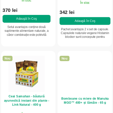
În stoc
În stoc
s
l
370 lei
e
342 lei
u
Adaugă în Coş
i
Adaugă în Coş
Setul avantajos conține două
Pachet avantajos 2 x set de capsule.
suplimente alimentare naturale, a
Capsulele naturale vegane Histamin
căror combinație este potrivită
blocker sunt concepute pentru
pentru persoanele care doresc
persoanele cu intoleranță la
sprijin în gestionarea intoleranței la
histamină. Combinație unică de
histamină, a...
ingrediente...
Nou
Nou
Ceai Samahan - băutură
Bomboane cu miere de Manuka
ayurvedică instant din plante -
MGO™ 400+ și lămâie - 65 g
Link Natural - 400 g