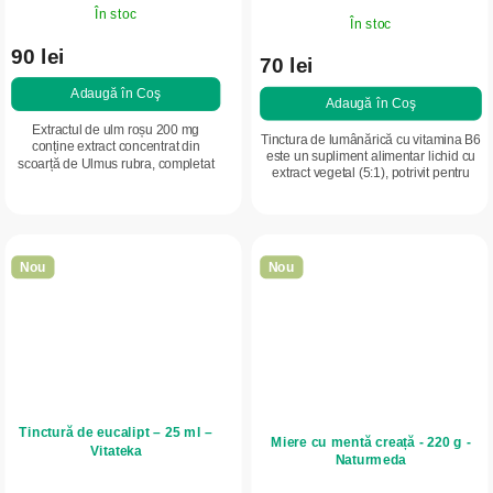
În stoc
În stoc
90 lei
70 lei
Adaugă în Coş
Adaugă în Coş
Extractul de ulm roșu 200 mg
Tinctura de lumânărică cu vitamina B6
conține extract concentrat din
este un supliment alimentar lichid cu
scoarță de Ulmus rubra, completat
extract vegetal (5:1), potrivit pentru
cu zinc, care contribuie la
susținerea imunității și a căilor
menținerea sănătății pielii și a
respiratorii. Forma practică...
sistemului osos....
Nou
Nou
Tinctură de eucalipt – 25 ml –
Miere cu mentă creață - 220 g -
Vitateka
Naturmeda