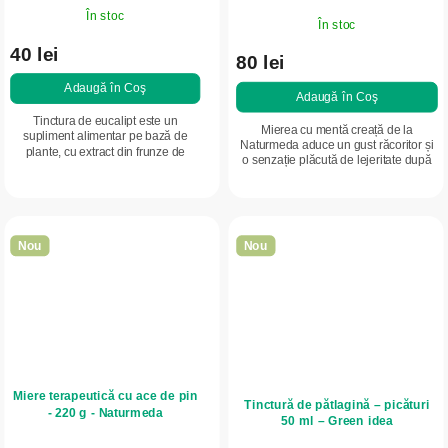
În stoc
În stoc
40 lei
80 lei
Adaugă în Coş
Adaugă în Coş
Tinctura de eucalipt este un
Mierea cu mentă creață de la
supliment alimentar pe bază de
Naturmeda aduce un gust răcoritor și
plante, cu extract din frunze de
o senzație plăcută de lejeritate după
eucalipt (Eucalyptus globulus).
masă. Susține delicat confortul
Susține confortul căilor respiratorii și
digestiv, lasă respirația proaspătă și...
este...
Nou
Nou
Miere terapeutică cu ace de pin
Tinctură de pătlagină – picături
- 220 g - Naturmeda
50 ml – Green idea