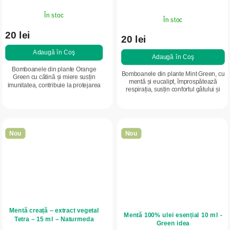
În stoc
În stoc
20 lei
20 lei
Adaugă în Coş
Adaugă în Coş
Bomboanele din plante Orange
Bomboanele din plante Mint Green, cu
Green cu cătină și miere susțin
mentă și eucalipt, împrospătează
imunitatea, contribuie la protejarea
respirația, susțin confortul gâtului și
celulelor împotriva stresului oxidativ
contribuie la funcționarea normală a
și împrospătează respirația. Gust
căilor respiratorii. Formulă...
plăcut...
Nou
Nou
Mentă creață – extract vegetal
Mentă 100% ulei esențial 10 ml -
Tetra – 15 ml – Naturmeda
Green idea