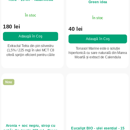
Green idea
În stoc
În stoc
180 lei
40 lei
Adaugă în Coş
Adaugă în Coş
Extractul Tetra din pin silvestru
Tonasol Marine este o soluție
(1,5% / 225 mg) în ulei MCT C8
hipertonică cu sare naturală din Marea
oferă sprijin eficient pentru căile
Moartă și extract de Calendula
respiratorii și rezistența naturală a
officinalis. Ajută la îndepărtarea prin
organismului. Totodată, contribuie
clătire a prafului, alergenilor și...
la...
Nou
Aronia + soc negru, sirop cu
Eucalipt BIO - ulei esențial - 15