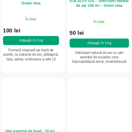
EUCALYPTUS – odorizant natural
Green idea
de aer 100 ml – Green idea
În stoc
În stoc
100 lei
50 lei
Adaugă în Coş
Adaugă în Coş
Formulă originală pe bază de
Odorizant natural de aer cu ulei
plante, cu extracte de pin, pătlagină,
esențial de eucalipt, care
isop, salvie, echinacea și alte 15
împrospătează aerul, neutralizează
plante. Susține sănătatea căilor
mirosurile neplăcute și creează o
respiratorii, contribuie la confortul...
atmosferă plăcută, proaspătă și
relaxantă. Aroma...
Ulei esențial de brad - 10 ml -