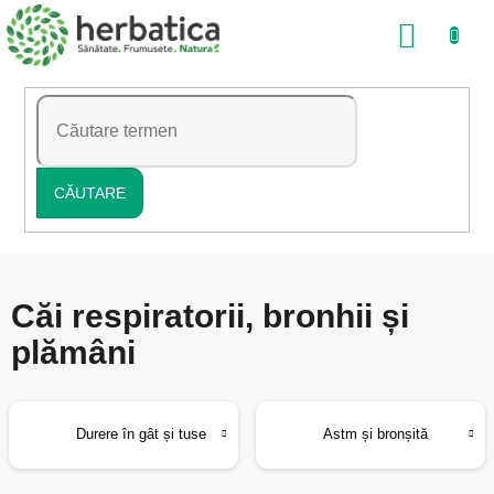
Treci
COŞ
la
conținut
DE
CUMP
CĂUTARE
Căi respiratorii, bronhii și
plămâni
Durere în gât și tuse
Astm și bronșită