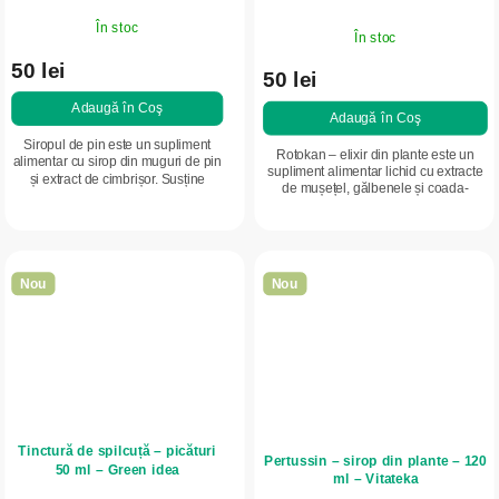
În stoc
În stoc
50 lei
50 lei
Adaugă în Coş
Adaugă în Coş
Siropul de pin este un supliment
Rotokan – elixir din plante este un
alimentar cu sirop din muguri de pin
supliment alimentar lichid cu extracte
și extract de cimbrișor. Susține
de mușețel, gălbenele și coada-
funcționarea normală a căilor
șoricelului. Conține 30% alcool.
respiratorii, ajută la expectorație și...
Combinația tradițională de plante
este...
Nou
Nou
Tinctură de spilcuță – picături
Pertussin – sirop din plante – 120
50 ml – Green idea
ml – Vitateka