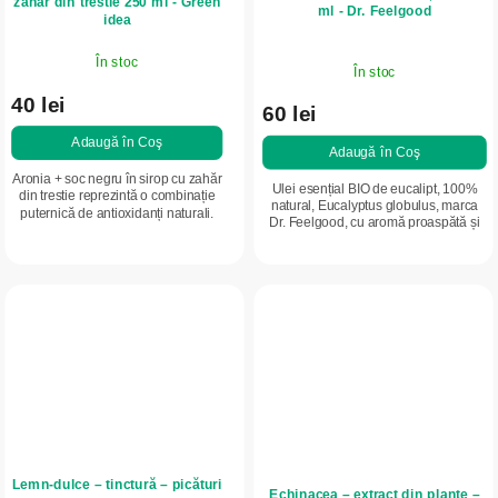
zahăr din trestie 250 ml - Green
ml - Dr. Feelgood
idea
În stoc
În stoc
40 lei
60 lei
Adaugă în Coş
Adaugă în Coş
Aronia + soc negru în sirop cu zahăr
Ulei esențial BIO de eucalipt, 100%
din trestie reprezintă o combinație
natural, Eucalyptus globulus, marca
puternică de antioxidanți naturali.
Dr. Feelgood, cu aromă proaspătă și
Aronia susține imunitatea, iar socul
revigorantă. Potrivit pentru
negru contribuie la...
aromaterapie și inhalare, susține...
Lemn-dulce – tinctură – picături
Echinacea – extract din plante –