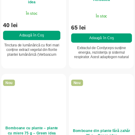
idea
În stoc
În stoc
40 lei
65 lei
Adaugă în Coş
Adaugă în Coş
Tinctura de lumânărică cu flori mari
Extractul de Cordyceps susține
conține extract vegetal din florile
energia, rezistența și sistemul
plantei lumânărică (Verbascum
respirator. Acest adaptogen natural
densiflorum). Susține funcționarea
sub formă de capsule ajută la
normală a sistemului respirator,
menținerea performanței și vitalității...
starea...
Nou
Nou
Bomboane cu plante – plante
Bomboane din plante fără zahăr
cu miere 75 g – Green idea