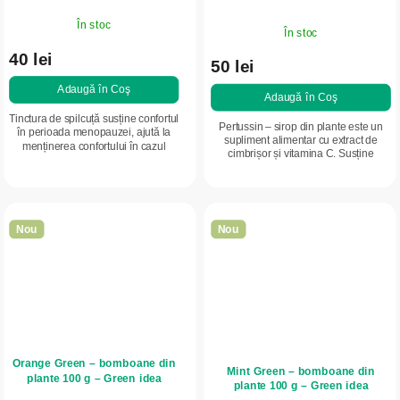
În stoc
În stoc
40 lei
50 lei
Adaugă în Coş
Adaugă în Coş
Tinctura de spilcuță susține confortul
Pertussin – sirop din plante este un
în perioada menopauzei, ajută la
supliment alimentar cu extract de
menținerea confortului în cazul
cimbrișor și vitamina C. Susține
durerilor de cap, susține circulația
expectorația, fluidizarea mucusului și
sanguină și are efect relaxant.
funcția naturală a căilor...
Nou
Nou
Orange Green – bomboane din
Mint Green – bomboane din
plante 100 g – Green idea
plante 100 g – Green idea