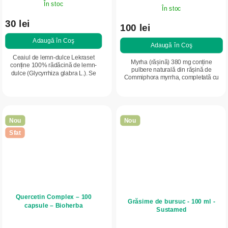
În stoc
În stoc
30 lei
100 lei
Adaugă în Coş
Adaugă în Coş
Ceaiul de lemn-dulce Lekraset
Myrha (rășină) 380 mg conține
conține 100% rădăcină de lemn-
pulbere naturală din rășină de
dulce (Glycyrrhiza glabra L.). Se
Commiphora myrrha, completată cu
remarcă prin gustul său natural
vitamina B6. Contribuie la reglarea
dulce și aroma plăcută. Este potrivit
activității hormonale și la
pentru...
funcționarea...
Nou
Nou
Sfat
Quercetin Complex – 100
Grăsime de bursuc - 100 ml -
capsule – Bioherba
Sustamed