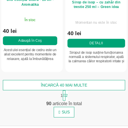
Sirop de isop – cu zahăr din
Aromatika
trestie 250 ml – Green idea
În stoc
Momentan nu este în stoc
40 lei
40 lei
Adaugă în Coş
DETALII
Acest ulei esențial de cedru este un
Siropul de isop susține funcționarea
aliat excelent pentru momentele de
normală a sistemului respirator, ajută
relaxare, ajută la îmbunătățirea
la calmarea căilor respiratorii iritate și
aspectului pielii și susține îngrijirea
contribuie la vitalitatea organismului.
părului. Este ideal pentru cei...
Conține extract de...
ÎNCARCĂ 40 MAI MULTE
P
1
2
a
C
g
90
articole în total
o
i
n
SUS
n
a
t
r
r
e