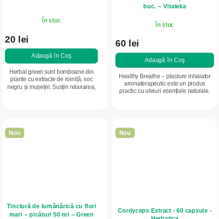
buc. – Vitateka
În stoc
În stoc
20 lei
60 lei
Adaugă în Coş
Adaugă în Coş
Herbal green sunt bomboane din
Healthy Breathe – plasture inhalator
plante cu extracte de roiniță, soc
aromaterapeutic este un produs
negru și mușețel. Susțin relaxarea,
practic cu uleiuri esențiale naturale.
buna dispoziție și capacitatea
Ajută la ușurarea respirației în caz de
naturală de apărare a
nas înfundat, susține...
organismului....
Nou
Nou
Tinctură de lumânărică cu flori
Cordyceps Extract - 60 capsule -
mari – picături 50 ml – Green
Herbatica