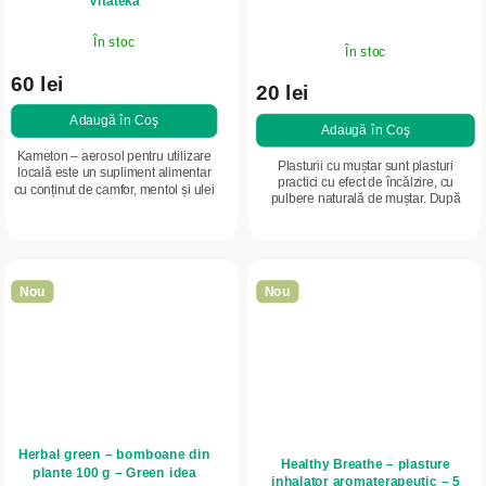
Vitateka
În stoc
În stoc
60 lei
20 lei
Adaugă în Coş
Adaugă în Coş
Kameton – aerosol pentru utilizare
Plasturii cu muștar sunt plasturi
locală este un supliment alimentar
practici cu efect de încălzire, cu
cu conținut de camfor, mentol și ulei
pulbere naturală de muștar. După
de eucalipt. Este destinat aplicării în
umezire, creează o senzație locală de
cavitatea bucală, unde oferă...
căldură, susțin circulația la nivelul...
Nou
Nou
Herbal green – bomboane din
Healthy Breathe – plasture
plante 100 g – Green idea
inhalator aromaterapeutic – 5