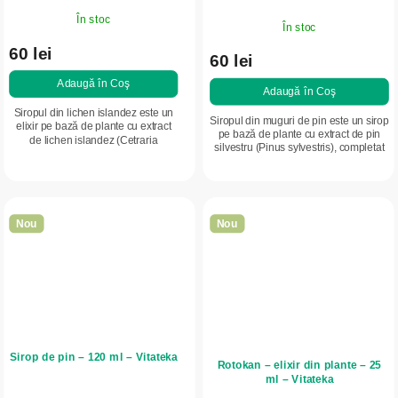
În stoc
În stoc
60 lei
60 lei
Adaugă în Coş
Adaugă în Coş
Siropul din lichen islandez este un
Siropul din muguri de pin este un sirop
elixir pe bază de plante cu extract
pe bază de plante cu extract de pin
de lichen islandez (Cetraria
silvestru (Pinus sylvestris), completat
islandica), completat cu mentă și
cu extract de cimbrișor (Thymus
vitamina C. Potrivit pentru adulți și...
serpyllum) și mentol. Este...
Nou
Nou
Sirop de pin – 120 ml – Vitateka
Rotokan – elixir din plante – 25
ml – Vitateka