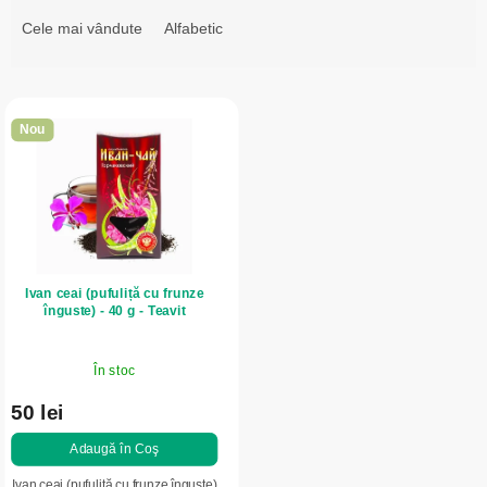
l
Cele mai vândute
Alfabetic
e
c
L
t
i
a
Nou
s
r
t
e
ă
a
p
p
r
r
Ivan ceai (pufuliță cu frunze
o
o
înguste) - 40 g - Teavit
d
d
u
u
În stoc
s
s
50 lei
e
u
Adaugă în Coş
l
u
Ivan ceai (pufuliță cu frunze înguste)