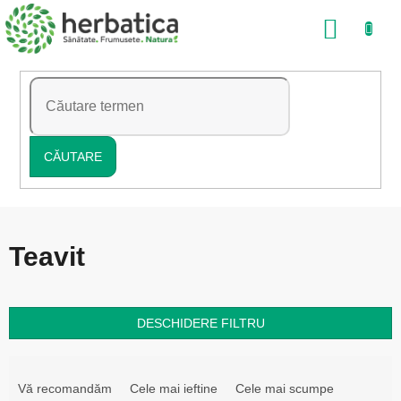
Treci
COŞ
la
conținut
DE
CUMP
CĂUTARE
Teavit
DESCHIDERE FILTRU
S
e
Vă recomandăm
Cele mai ieftine
Cele mai scumpe