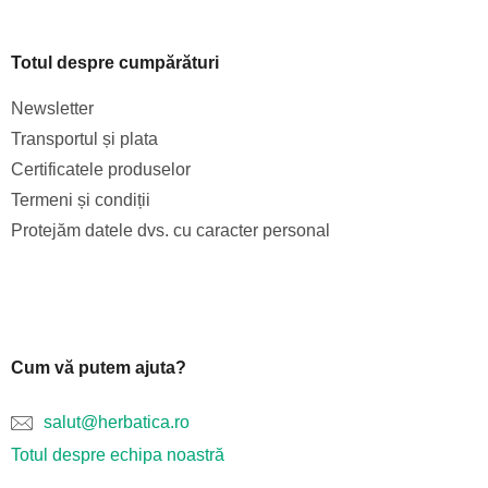
l
o
Totul despre cumpărături
r
Newsletter
Transportul și plata
Certificatele produselor
Termeni și condiții
Protejăm datele dvs. cu caracter personal
Cum vă putem ajuta?
salut@herbatica.ro
Totul despre echipa noastră