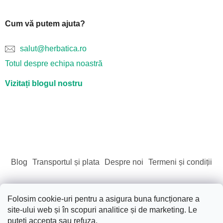
Cum vă putem ajuta?
salut@herbatica.ro
Totul despre echipa noastră
Vizitați blogul nostru
Blog
Transportul și plata
Despre noi
Termeni și condiții
Folosim cookie-uri pentru a asigura buna funcționare a
site-ului web și în scopuri analitice și de marketing. Le
Creat de Shoptet
puteți accepta sau refuza.