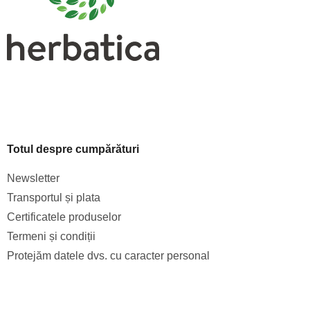
l
l
l
i
s
t
ă
r
i
l
o
Totul despre cumpărături
r
Newsletter
Transportul și plata
Certificatele produselor
Termeni și condiții
Protejăm datele dvs. cu caracter personal