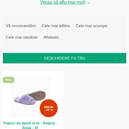
Vreau să aflu mai mult
S
e
Vă recomandăm
Cele mai ieftine
Cele mai scumpe
l
Cele mai vândute
Alfabetic
e
c
t
DESCHIDERE FILTRU
a
L
r
i
e
Nou
s
a
t
p
ă
r
250 lei
p
o
–48 %
r
d
Papuci de damă mov - Regina -
o
u
Anoa - 37