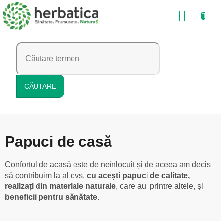
Treci
COŞ
la
conținut
DE
CUMP
CĂUTARE
Papuci de casă
Confortul de acasă este de neînlocuit și de aceea am decis
să contribuim la al dvs.
cu acești papuci de calitate,
realizați din materiale naturale
, care au, printre altele, și
beneficii pentru sănătate
.