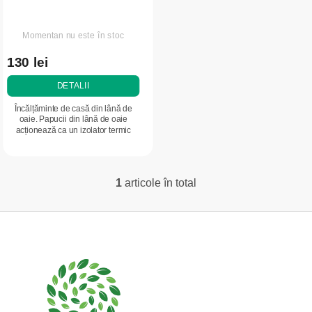
d
s
u
u
Momentan nu este în stoc
s
l
130 lei
e
u
DETALII
i
Încălțăminte de casă din lână de
oaie. Papucii din lână de oaie
acționează ca un izolator termic
optim față de mediul exterior și ajută
la menținerea unei temperaturi
potrivite...
1
articole în total
C
o
S
n
t
u
r
b
o
s
l
o
u