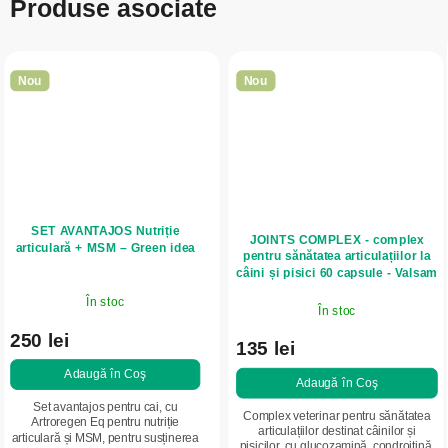
Produse asociate
Nou
Nou
SET AVANTAJOS Nutriție
JOINTS COMPLEX - complex
articulară + MSM – Green idea
pentru sănătatea articulațiilor la
câini și pisici 60 capsule - Valsam
Vet
În stoc
În stoc
250 lei
135 lei
Adaugă în Coş
Adaugă în Coş
Set avantajos pentru cai, cu
Complex veterinar pentru sănătatea
Artroregen Eq pentru nutriție
articulațiilor destinat câinilor și
articulară și MSM, pentru susținerea
pisicilor, cu glucozamină, condroitină,