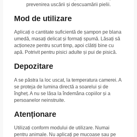
prevenirea uscării și descuamării pielii.
Mod de utilizare
Aplicați o cantitate suficientă de șampon pe blana
umedă, masați delicat și formați spumă. Lăsați să
acționeze pentru scurt timp, apoi clătiți bine cu
apă. Potrivit pentru pisici adulte și pui de pisică.
Depozitare
A se păstra la loc uscat, la temperatura camerei. A
se proteja de lumina directă a soarelui și de
îngheț. A nu se lăsa la îndemâna copiilor și a
persoanelor neinstruite.
Atenționare
Utilizați conform modului de utilizare. Numai
pentru animale. Nu aplicați pe mucoase sau pe