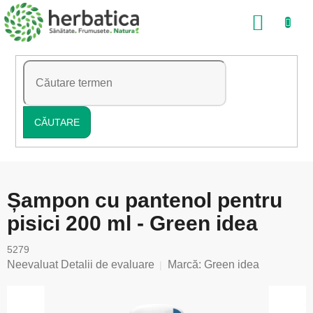
Treci
COŞ
la
conținut
DE
CUMP
CĂUTARE
Șampon cu pantenol pentru
pisici 200 ml - Green idea
5279
Evaluarea
Neevaluat
Detalii de evaluare
Marcă:
Green idea
medie
a
produsului