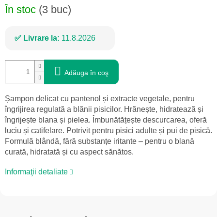
În stoc
(3 buc)
Livrare la:
11.8.2026
Adăuga în coş
Șampon delicat cu pantenol și extracte vegetale, pentru
îngrijirea regulată a blănii pisicilor. Hrănește, hidratează și
îngrijește blana și pielea. Îmbunătățește descurcarea, oferă
luciu și catifelare. Potrivit pentru pisici adulte și pui de pisică.
Formulă blândă, fără substanțe iritante – pentru o blană
curată, hidratată și cu aspect sănătos.
Informaţii detaliate