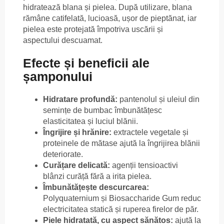
hidratează blana și pielea. După utilizare, blana
rămâne catifelată, lucioasă, ușor de pieptănat, iar
pielea este protejată împotriva uscării și
aspectului descuamat.
Efecte și beneficii ale
șamponului
Hidratare profundă:
pantenolul și uleiul din
semințe de bumbac îmbunătățesc
elasticitatea și luciul blănii.
Îngrijire și hrănire:
extractele vegetale și
proteinele de mătase ajută la îngrijirea blănii
deteriorate.
Curățare delicată:
agenții tensioactivi
blânzi curăță fără a irita pielea.
Îmbunătățește descurcarea:
Polyquaternium și Biosaccharide Gum reduc
electricitatea statică și ruperea firelor de păr.
Piele hidratată, cu aspect sănătos:
ajută la