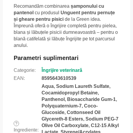
Recomandăm combinarea
șamponului cu
pantenol
cu produsul
Unguent pentru pernuțe
și gheare pentru pisici
de la Green idea.
Împreună oferă o îngrijire completă pentru pielea,
blana și lăbuțele pisicii dumneavoastră – pentru o
blană catifelată și lăbuțe îngrijite pe tot parcursul
anului.
Parametri suplimentari
Categorie
:
Îngrijire veterinară
EAN
:
8595643610539
Aqua, Sodium Laureth Sulfate,
Cocamidopropyl Betaine,
Panthenol, Biosaccharide Gum-1,
Polyquaternium-7, Coco-
Glucoside, Cottonseed Oil
Glycereth-8 Esters, Sodium PEG-7
?
Olive Oil Carboxylate, C12-15 Alkyl
Ingrediente
:
Lactate, Styrene/Acrylates