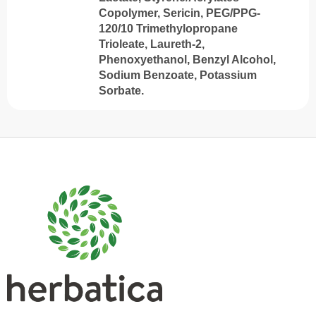
Copolymer, Sericin, PEG/PPG-
120/10 Trimethylopropane
Trioleate, Laureth-2,
Phenoxyethanol, Benzyl Alcohol,
Sodium Benzoate, Potassium
Sorbate.
S
u
b
s
o
l