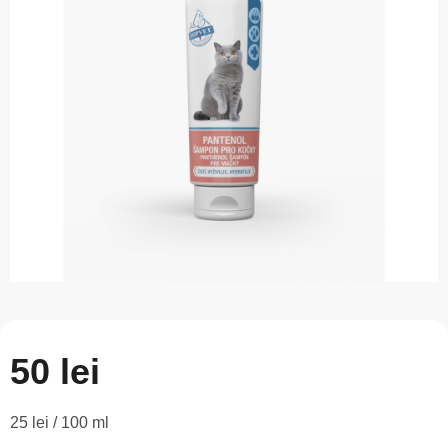
este
0,0
din
5
stele.
50 lei
Evaluare
25 lei / 100 ml
preţ: