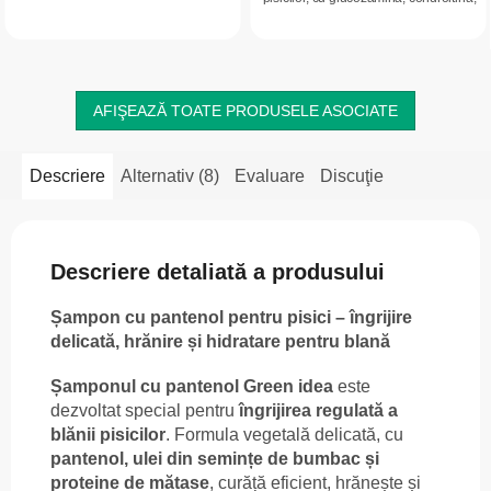
articulațiilor, tendoanelor și blănii
colagen de tip II, acid hialuronic, MSM,
sănătoase. Ajută la menținerea
scoică cu buze verzi,...
mobilității,...
AFIŞEAZĂ TOATE PRODUSELE ASOCIATE
Descriere
Alternativ (8)
Evaluare
Discuţie
Descriere detaliată a produsului
Șampon cu pantenol pentru pisici – îngrijire
delicată, hrănire și hidratare pentru blană
Șamponul cu pantenol Green idea
este
dezvoltat special pentru
îngrijirea regulată a
blănii pisicilor
. Formula vegetală delicată, cu
pantenol, ulei din semințe de bumbac și
proteine de mătase
, curăță eficient, hrănește și