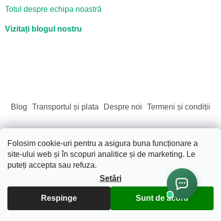
Totul despre echipa noastră
Vizitați blogul nostru
Blog
Transportul și plata
Despre noi
Termeni și condiții
Folosim cookie-uri pentru a asigura buna funcționare a
site-ului web și în scopuri analitice și de marketing. Le
Creat de Shoptet
puteți accepta sau refuza.
Setări
Drepturi de autor 2026
Sãnãtate. Frumusete. Natura.
.
Respinge
Sunt de acord
Toate drepturile rezervate.
Editați setările cookie-urilor