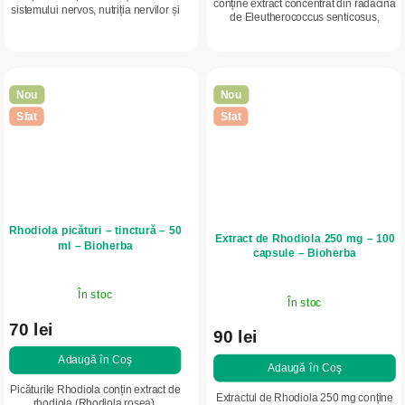
conține extract concentrat din rădăcină
sistemului nervos, nutriția nervilor și
de Eleutherococcus senticosus,
performanța psihică. Conține
completat cu zinc, care contribuie la
palmitoiletanolamidă (PEA), acid
funcționarea normală a...
alfa-lipoic, uridină,...
Nou
Nou
Sfat
Sfat
Rhodiola picături – tinctură – 50
Extract de Rhodiola 250 mg – 100
ml – Bioherba
capsule – Bioherba
În stoc
În stoc
70 lei
90 lei
Adaugă în Coş
Adaugă în Coş
Picăturile Rhodiola conțin extract de
Extractul de Rhodiola 250 mg conține
rhodiola (Rhodiola rosea),