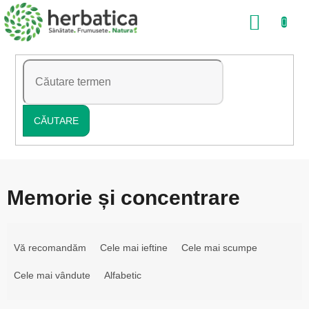
Treci
COŞ
la
conținut
DE
CUMP
CĂUTARE
Memorie și concentrare
S
e
Vă recomandăm
Cele mai ieftine
Cele mai scumpe
l
Cele mai vândute
Alfabetic
e
c