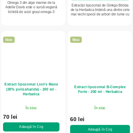
Omega 3 din alge marine de la
Extractul lipozomal de Ginkgo Biloba
Adelle Davis este o sursă vegană
de la Herbatica îmbină una dintre cele
lichidă de acizi grași omega-3
mai vechi specii de arbori din lume cu
(DHA), fără gust sau miros specific
o tehnologie modernă de absorbție.
de pește. Contribuie la funcționarea
Ginkgo este remarcabil prin...
normală a...
Nou
Nou
Extract lipozomal Lion's Mane
Extract lipozomal B-Complex
(30% polizaharide) - 200 ml -
Forte - 200 ml - Herbatica
Herbatica
Evaluarea
În stoc
În stoc
medie
70 lei
a
60 lei
produsului
Adaugă în Coş
este
Adaugă în Coş