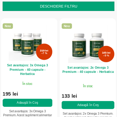
t
DESCHIDERE FILTRU
a
L
r
i
e
Nou
Nou
s
a
t
p
ă
r
210 lei
p
140 lei
o
–7 %
–5 %
r
d
Set avantajos: 3x Omega 3
o
u
Set avantajos: 2x Omega 3
Premium - 40 capsule -
Premium - 40 capsule - Herbatica
d
Herbatica
s
u
u
În stoc
În stoc
s
l
195 lei
e
133 lei
u
Adaugă în Coş
i
Adaugă în Coş
Set avantajos: 3x Omega 3
Set avantajos: 2x Omega 3 Premium.
Premium. Acest supliment alimentar