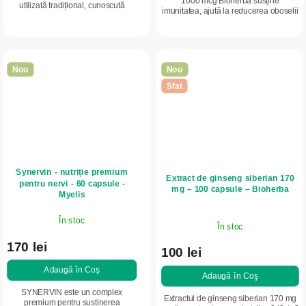
1000 mcg Bioherba susține
utilizată tradițional, cunoscută
imunitatea, ajută la reducerea oboselii
pentru efectul său revigorant.
și contribuie la metabolismul energetic
Rădăcina de eleuterococ este
normal. Doza ridicată, în capsule...
apreciată mai ales...
Nou
Nou
Sfat
Synervin - nutriție premium
Extract de ginseng siberian 170
pentru nervi - 60 capsule -
mg – 100 capsule – Bioherba
Myelis
În stoc
În stoc
170 lei
100 lei
Adaugă în Coş
Adaugă în Coş
SYNERVIN este un complex
Extractul de ginseng siberian 170 mg
premium pentru susținerea