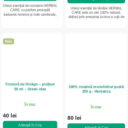
Uleiul esențial de rozmarin HERBAL
Uleiul esențial de lămâie HERBAL
CARE, cu parfum proaspăt
CARE este un ulei 100% natural,
balsamic-lemnos și note camforate,
obținut prin presarea la rece a cojii de
revigorează mintea, susține
lămâie. Are un parfum citric proaspăt,
concentrarea și contribuie la o stare
care împrospătează aerul,...
de bine. Este...
Nou
Tinctură de Ginkgo – picături
100% creatină monohidrat pudră
50 ml – Green idea
250 g - Herbatica
În stoc
În stoc
40 lei
80 lei
Adaugă în Coş
Adaugă în Coş