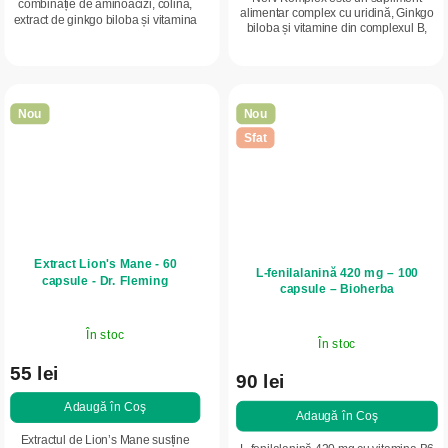
combinație de aminoacizi, colină,
alimentar complex cu uridină, Ginkgo
extract de ginkgo biloba și vitamina
biloba și vitamine din complexul B,
B6. Susțin funcționarea normală a
pentru susținerea sistemului nervos, a
sistemului nervos, metabolismul...
echilibrului psihic și a...
Nou
Nou
Sfat
Extract Lion's Mane - 60
L-fenilalanină 420 mg – 100
capsule - Dr. Fleming
capsule – Bioherba
În stoc
În stoc
55 lei
90 lei
Adaugă în Coş
Adaugă în Coş
Extractul de Lion’s Mane susține