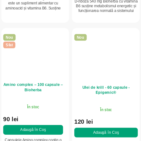
D-riboză 540 mg Bioherba cu vitamina
este un supliment alimentar cu
B6 susține metabolismul energetic și
aminoacid și vitamina B6. Susține
funcționarea normală a sistemului
sistemul nervos și funcția psihică.
imunitar. Formă practică de capsule,
Formă practică de capsule pentru...
pentru administrare zilnică ușoară.
Nou
Nou
Sfat
Amino complex – 100 capsule –
Ulei de krill - 60 capsule -
Bioherba
Epigemic®
În stoc
În stoc
90 lei
120 lei
Adaugă în Coş
Adaugă în Coş
Capsulele Amino complex conțin o