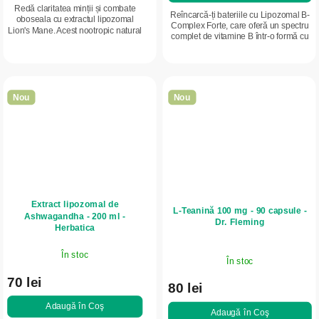
5,0
Redă claritatea minții și combate
Reîncarcă-ți bateriile cu Lipozomal B-
din
oboseala cu extractul lipozomal
Complex Forte, care oferă un spectru
Lion's Mane. Acest nootropic natural
5
complet de vitamine B într-o formă cu
unic, într-o formă modernă, asigură
absorbție avansată. Susține reducerea
stele.
o biodisponibilitate ridicată și...
oboselii și contribuie la...
Nou
Nou
Extract lipozomal de
L-Teanină 100 mg - 90 capsule -
Ashwagandha - 200 ml -
Dr. Fleming
Herbatica
În stoc
În stoc
70 lei
80 lei
Adaugă în Coş
Adaugă în Coş