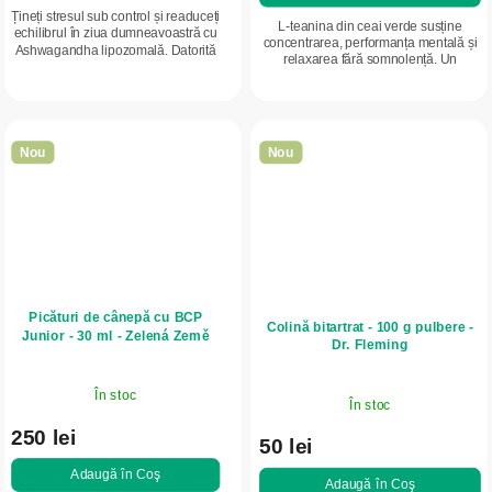
Țineți stresul sub control și readuceți
L-teanina din ceai verde susține
echilibrul în ziua dumneavoastră cu
concentrarea, performanța mentală și
Ashwagandha lipozomală. Datorită
relaxarea fără somnolență. Un
absorbției avansate și extractului
supliment ideal pentru zile productive,
puternic (până la 7%...
cu mai puțin stres.
Nou
Nou
Picături de cânepă cu BCP
Colină bitartrat - 100 g pulbere -
Junior - 30 ml - Zelená Země
Dr. Fleming
În stoc
În stoc
250 lei
50 lei
Adaugă în Coş
Adaugă în Coş