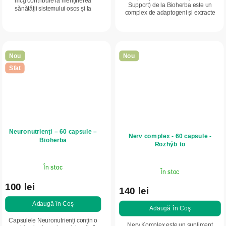
mcg contribuie la menținerea
Support) de la Bioherba este un
sănătății sistemului osos și la
complex de adaptogeni și extracte
coagularea normală a sângelui.
vegetale destinat susținerii gestionării
Forma practică de capsule asigură o
stresului, solicitării psihice și...
dozare ușoară și...
Nou
Nou
Sfat
Neuronutrienți – 60 capsule –
Nerv complex - 60 capsule -
Bioherba
Rozhýb to
În stoc
În stoc
100 lei
140 lei
Adaugă în Coş
Adaugă în Coş
Capsulele Neuronutrienți conțin o
Nerv Komplex este un supliment