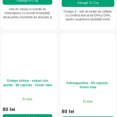
Adaugă în Coş
Adaugă în Coş
Ulei de masaj cu esență de
Omega 3 – ulei de pește de calitate,
lemongrass, cu aromă proaspătă,
cu conținut ridicat de EPA și DHA,
ideal pentru momente de relaxare și
pentru susținerea sănătății inimii,
pentru susținerea senzației de
vaselor de sânge, creierului și vederii.
vitalitate și concentrare. Potrivit
Susține vitalitatea mentală,...
pentru masaje...
Ginkgo biloba - extract din
Ashwagandha - 60 capsule -
plante - 60 capsule - Green idea
Green idea
În stoc
În stoc
80 lei
80 lei