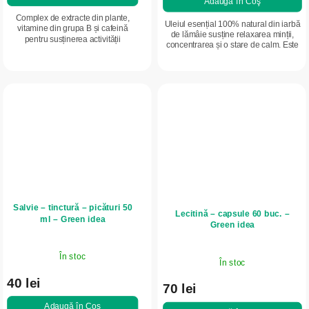
Adaugă în Coş
Complex de extracte din plante,
Uleiul esențial 100% natural din iarbă
vitamine din grupa B și cafeină
de lămâie susține relaxarea minții,
pentru susținerea activității
concentrarea și o stare de calm. Este
cerebrale, a concentrării și a
apreciat în aromaterapie pentru
echilibrului psihic. Ajută la
parfumul său proaspăt,...
reducerea senzației de...
Salvie – tinctură – picături 50
Lecitină – capsule 60 buc. –
ml – Green idea
Green idea
În stoc
În stoc
40 lei
70 lei
Adaugă în Coş