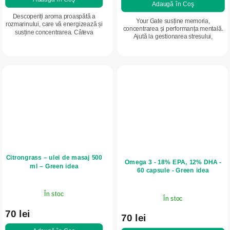
Adaugă în Coş
Descoperiți aroma proaspătă a
Your Gate susține memoria,
rozmarinului, care vă energizează și
concentrarea și performanța mentală.
susține concentrarea. Câteva
Ajută la gestionarea stresului,
picături din acest ulei esențial vă pot
contribuie la reducerea oboselii și
ajuta să vă simțiți mai vioi și mai
susține metabolismul grăsimilor.
bine...
Combină...
Citrongrass – ulei de masaj 500
Omega 3 - 18% EPA, 12% DHA -
ml – Green idea
60 capsule - Green idea
În stoc
În stoc
70 lei
70 lei