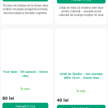
Tinctura de Ginkgo de la Green idea
Uitați de mitul că creatina este doar
susține circulația sanguină normală,
pentru culturiști – această sursă
microcirculația și funcțiile cognitive.
naturală de energie susține nu doar
Contribuie la funcționarea normală
mușchii, ci și creierul și vitalitatea
a creierului, la memorie și...
generală. Ajută la...
Your Gate – 30 capsule – Green
Iarbă de lămâie – ulei esențial
idea
100% 10 ml – Green idea
În stoc
În stoc
80 lei
40 lei
Adaugă în Coş