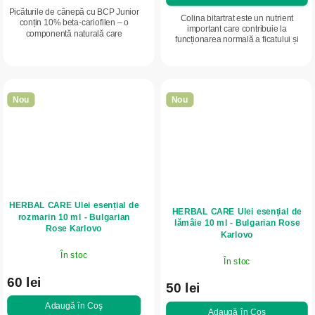
Picăturile de cânepă cu BCP Junior
Colina bitartrat este un nutrient
conțin 10% beta-cariofilen – o
important care contribuie la
componentă naturală care
funcționarea normală a ficatului și
acționează asupra receptorilor CB2
susține metabolismul lipidelor. Forma
– fără CBD și THC, cu gust delicat
de pulbere permite dozare precisă și...
de fructe. Sunt...
Nou
Nou
HERBAL CARE Ulei esențial de
HERBAL CARE Ulei esențial de
rozmarin 10 ml - Bulgarian
lămâie 10 ml - Bulgarian Rose
Rose Karlovo
Karlovo
În stoc
În stoc
60 lei
50 lei
Adaugă în Coş
Adaugă în Coş