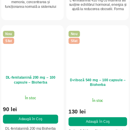
L-fenilalanină 420 mg cu vitamina B6
memoria, concentrarea și
susține echilibrul hormonal, energia și
funcționarea normală a sistemului
ajută la reducerea oboselii. Forma
nervos. Un supliment nootropic
practică de capsule este ideală pentru
puternic pentru creier și performanță
suplimentarea zilnică cu...
mentală.
Nou
Nou
Sfat
Sfat
DL-fenilalanină 200 mg – 100
D-riboză 540 mg – 100 capsule –
capsule – Bioherba
Bioherba
În stoc
În stoc
90 lei
130 lei
Adaugă în Coş
Adaugă în Coş
DL-fenilalanină 200 mg Bioherba