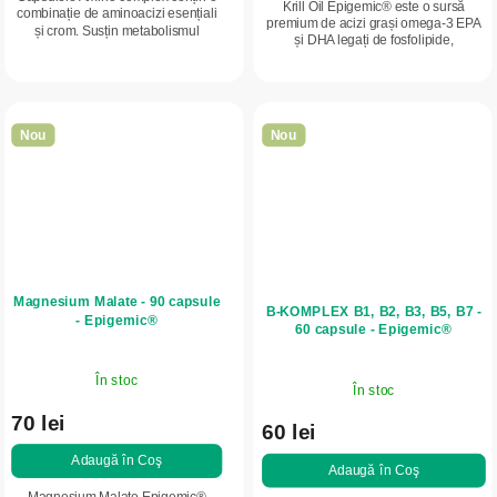
Krill Oil Epigemic® este o sursă
combinație de aminoacizi esențiali
premium de acizi grași omega-3 EPA
și crom. Susțin metabolismul
și DHA legați de fosfolipide,
macronutrienților și reprezintă un
caracterizați prin biodisponibilitate
supliment alimentar practic pentru
ridicată. Conține, de asemenea, colină
utilizare...
și...
Nou
Nou
Magnesium Malate - 90 capsule
B-KOMPLEX B1, B2, B3, B5, B7 -
- Epigemic®
60 capsule - Epigemic®
În stoc
În stoc
70 lei
60 lei
Adaugă în Coş
Adaugă în Coş