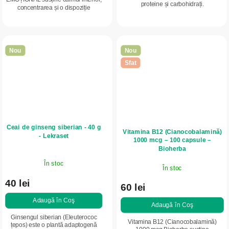
proteine și carbohidrați.
concentrarea și o dispoziție
echilibrată. Este destinat tuturor
celor care doresc să gestioneze mai
ușor stresul,...
Nou
Nou
Sfat
Ceai de ginseng siberian - 40 g
Vitamina B12 (Cianocobalamină)
- Lekraset
1000 mcg – 100 capsule –
Bioherba
În stoc
În stoc
40 lei
60 lei
Adaugă în Coş
Adaugă în Coş
Ginsengul siberian (Eleuterococ
Vitamina B12 (Cianocobalamină)
țepos) este o plantă adaptogenă