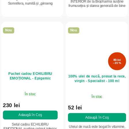
INTERIOR de la Biopharma susține
Somnifera, numită și „ginseng
frumusețea și starea generală de bine
indian”, face parte dintre așa-numiții
prin combinația de colagen pentru
adaptogeni. Este apreciată pentru
piele, păr și unghii și ulei de krill...
influența sa...
Nou
Nou
80 lei
–35 %
Pachet cadou ECHILIBRU
100% ulei de nucă, presat la rece,
EMOȚIONAL - Epigemic
virgin - Specialist - 100 ml
În stoc
În stoc
230 lei
52 lei
Adaugă în Coş
Adaugă în Coş
Setul cadou ECHILIBRU
Uleiul de nucă este bogat în vitamine,
EMOȚIONAL susține calmul interior,