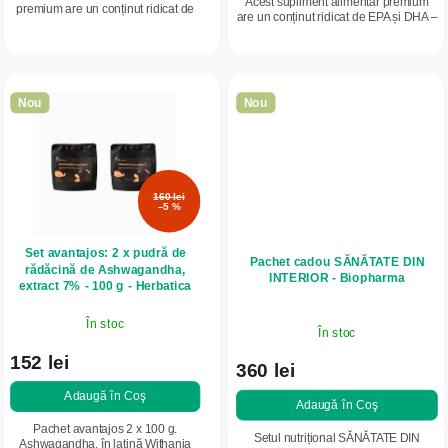
Acest supliment alimentar premium
premium are un conținut ridicat de
are un conținut ridicat de EPA și DHA –
EPA și DHA – cele mai importante
forme importante de acizi grași
forme de acizi grași omega-3. Doar
omega-3. Doar 1 capsulă pe zi vă...
1 capsulă pe...
Nou
Nou
160 lei
–5 %
Set avantajos: 2 x pudră de
Pachet cadou SĂNĂTATE DIN
rădăcină de Ashwagandha,
INTERIOR - Biopharma
extract 7% - 100 g - Herbatica
În stoc
În stoc
152 lei
360 lei
Adaugă în Coş
Adaugă în Coş
Pachet avantajos 2 x 100 g.
Setul nutrițional SĂNĂTATE DIN
Ashwagandha, în latină Withania