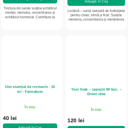
Adaugă în Coş
Tinctura din salvie susține echilibrul
Lecitină – sursă naturală de fosfolipide
mental, memoria, concentrarea și
pentru creier, inimă și ficat. Susține
echilibrul hormonal. Contribuie la
memoria, concentrarea și menținerea
confortul în perioada menopauzei,
nivelului normal al colesterolului din
ajută la reducerea transpirației...
sânge. Ajută în...
Ulei esențial de rozmarin - 10
Your Gate – capsule 60 buc. –
ml - Farmakom
Green idea
În stoc
În stoc
40 lei
120 lei
Adaugă în Coş