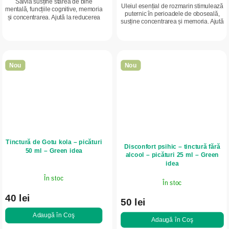
Salvia susține starea de bine
Uleiul esențial de rozmarin stimulează
mentală, funcțiile cognitive, memoria
puternic în perioadele de oboseală,
și concentrarea. Ajută la reducerea
susține concentrarea și memoria. Ajută
transpirației excesive, contribuie la
la activarea circulației, reduce
echilibrul hormonal și la confortul...
senzația de frig la nivelul...
Nou
Nou
Tinctură de Gotu kola – picături
Disconfort psihic – tinctură fără
50 ml – Green idea
alcool – picături 25 ml – Green
idea
În stoc
În stoc
40 lei
50 lei
Adaugă în Coş
Adaugă în Coş