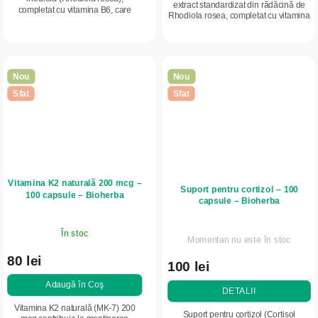
extract standardizat din rădăcină de
completat cu vitamina B6, care
Rhodiola rosea, completat cu vitamina
contribuie la funcționarea normală a
B6, care susține sistemul nervos și
sistemului nervos și la
ajută la reducerea oboselii....
metabolismul...
Nou
Nou
Sfat
Sfat
Vitamina K2 naturală 200 mcg –
Suport pentru cortizol – 100
100 capsule – Bioherba
capsule – Bioherba
În stoc
Momentan nu este în stoc
80 lei
100 lei
Adaugă în Coş
DETALII
Vitamina K2 naturală (MK-7) 200
Suport pentru cortizol (Cortisol