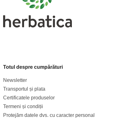
l
s
t
ă
r
i
l
o
r
Totul despre cumpărături
Newsletter
Transportul și plata
Certificatele produselor
Termeni și condiții
Protejăm datele dvs. cu caracter personal