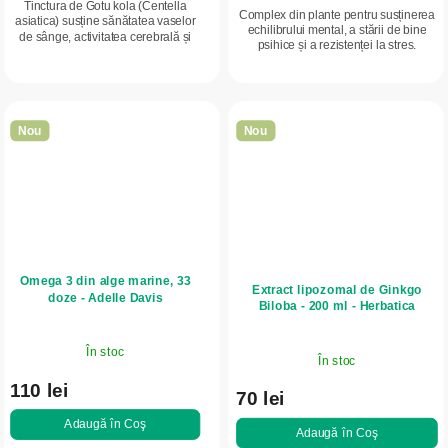
Tinctura de Gotu kola (Centella
Complex din plante pentru susținerea
asiatica) susține sănătatea vaselor
echilibrului mental, a stării de bine
de sânge, activitatea cerebrală și
psihice și a rezistenței la stres.
echilibrul psihic. Ajută la menținerea
Conține extracte utilizate tradițional în
confortului picioarelor, susține...
perioade de tensiune,...
Nou
Nou
Omega 3 din alge marine, 33
Extract lipozomal de Ginkgo
doze - Adelle Davis
Biloba - 200 ml - Herbatica
În stoc
În stoc
110 lei
70 lei
Adaugă în Coş
Adaugă în Coş