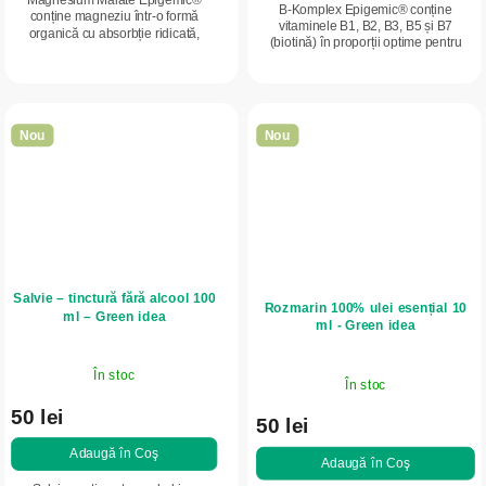
Magnesium Malate Epigemic®
B-Komplex Epigemic® conține
conține magneziu într-o formă
vitaminele B1, B2, B3, B5 și B7
organică cu absorbție ridicată,
(biotină) în proporții optime pentru
legată de acid malic (malat).
utilizarea eficientă de către organism.
Contribuie la metabolismul
Susține metabolismul energetic,...
energetic normal, la...
Nou
Nou
Salvie – tinctură fără alcool 100
Rozmarin 100% ulei esențial 10
ml – Green idea
ml - Green idea
În stoc
În stoc
50 lei
50 lei
Adaugă în Coş
Adaugă în Coş