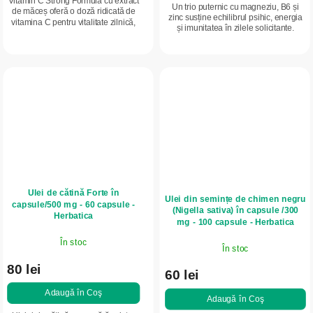
Vitamin C Strong Formula cu extract
Un trio puternic cu magneziu, B6 și
de măceș oferă o doză ridicată de
zinc susține echilibrul psihic, energia
vitamina C pentru vitalitate zilnică,
și imunitatea în zilele solicitante.
susținerea imunității și formarea
Formulă simplă, fără adaosuri inutile,
colagenului. Este potrivit în...
potrivită pentru...
Ulei de cătină Forte în
Ulei din semințe de chimen negru
capsule/500 mg - 60 capsule -
(Nigella sativa) în capsule /300
Herbatica
mg - 100 capsule - Herbatica
În stoc
În stoc
80 lei
60 lei
Adaugă în Coş
Adaugă în Coş