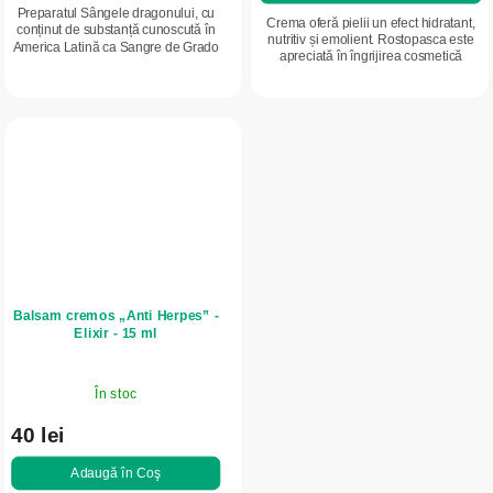
Preparatul Sângele dragonului, cu
Crema oferă pielii un efect hidratant,
conținut de substanță cunoscută în
nutritiv și emolient. Rostopasca este
America Latină ca Sangre de Grado
apreciată în îngrijirea cosmetică
și în Europa ca Sangre de Drago,
tradițională pentru susținerea
este o rășină naturală a arborelui...
confortului pielii și pentru...
Balsam cremos „Anti Herpes” -
Elixir - 15 ml
În stoc
40 lei
Adaugă în Coş