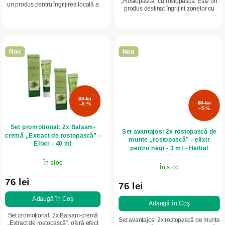
„Rostopască” cu rostopască. Este un
un produs pentru îngrijirea locală a
produs destinat îngrijirii zonelor cu
zonelor cu negi, papiloame și
veruci, papiloame și bătături uscate.
calusuri uscate. Formula sa
Conține ingrediente active...
concentrată...
Nou
Nou
80 lei
80 lei
–5 %
–5 %
Set promoțional: 2x Balsam-
Set avantajos: 2x rostopască de
cremă „Extract de rostopască” -
munte „rostopască” - elixir
Elixir - 40 ml
pentru negi - 3 ml - Herbal
Traditions
În stoc
În stoc
76 lei
76 lei
Adaugă în Coş
Adaugă în Coş
Set promoțional: 2x Balsam-cremă
Set avantajos: 2x rostopască de munte
„Extract de rostopască”, oferă efect