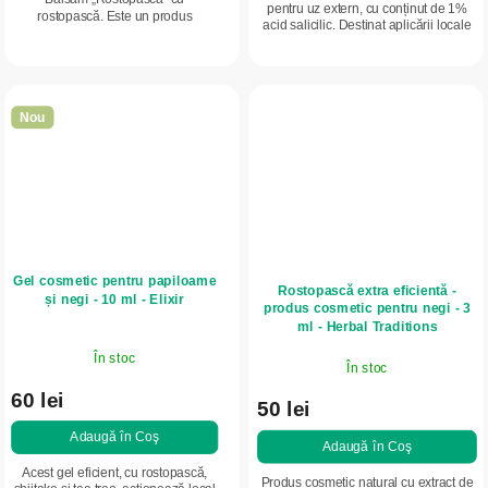
pentru uz extern, cu conținut de 1%
rostopască. Este un produs
acid salicilic. Destinat aplicării locale
cosmetic pentru îngrijirea zonelor cu
pe piele cu ajutorul unui tampon de
veruci, papiloame și bătături uscate.
vată, de 2–3 ori pe zi....
Conține ingrediente...
Nou
Gel cosmetic pentru papiloame
Rostopască extra eficientă -
și negi - 10 ml - Elixir
produs cosmetic pentru negi - 3
ml - Herbal Traditions
În stoc
În stoc
60 lei
50 lei
Adaugă în Coş
Adaugă în Coş
Acest gel eficient, cu rostopască,
Produs cosmetic natural cu extract de