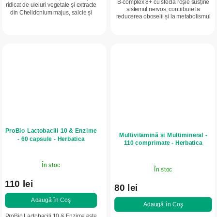
B-complex 8+ cu sfeclă roșie susține
ridicat de uleiuri vegetale și extracte
sistemul nervos, contribuie la
din Chelidonium majus, salcie și
reducerea oboselii și la metabolismul
manuka, este destinat pielii întărite
energetic normal. Sfecla roșie, un
și îngroșate. Ajută la...
superaliment bogat în vitamine,...
ProBio Lactobacili 10 & Enzime
Multivitamină și Multimineral -
- 60 capsule - Herbatica
110 comprimate - Herbatica
În stoc
În stoc
110 lei
80 lei
Adaugă în Coş
Adaugă în Coş
ProBio Lactobacili 10 & Enzime este