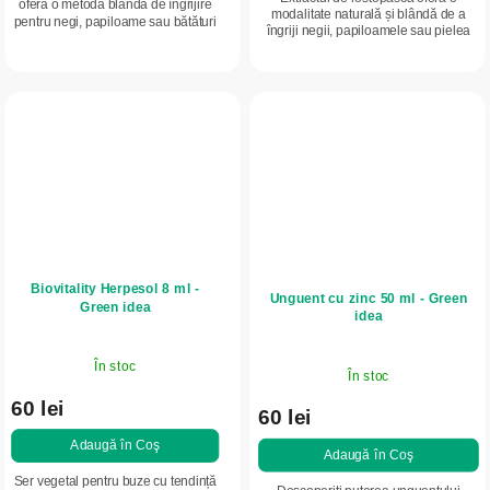
oferă o metodă blândă de îngrijire
modalitate naturală și blândă de a
pentru negi, papiloame sau bătături
îngriji negii, papiloamele sau pielea
uscate, direct în confortul casei.
îngroșată, fără durere și fără îngrijire
Formula sa delicată susține
complicată. Susține reînnoirea...
regenerarea...
Biovitality Herpesol 8 ml -
Unguent cu zinc 50 ml - Green
Green idea
idea
În stoc
În stoc
60 lei
60 lei
Adaugă în Coş
Adaugă în Coş
Ser vegetal pentru buze cu tendință