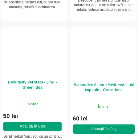
Descoperiți puterea unguentului
de apariție a herpesului, cu tea tree,
natural cu zinc, care calmează pielea
manuka, roiniță și echinacea.
iritată, reduce aspectul roșeții și o
Calmează buzele iritate, reduce
protejează împotriva uscării și crăpării.
senzația de arsură, mâncărimea și...
Conține unt de shea, ceară...
Biovitality Verrusol - 8 ml -
B-complex 8+ cu sfeclă roșie - 60
Green idea
capsule - Green idea
În stoc
În stoc
50 lei
60 lei
Adaugă în Coş
Adaugă în Coş
Serul herbal Verrusol, cu un conținut