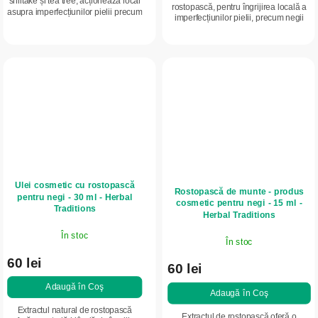
shiitake și tea tree, acționează local
rostopască, pentru îngrijirea locală a
asupra imperfecțiunilor pielii precum
imperfecțiunilor pielii, precum negii
papiloamele, negii sau mici
sau papiloamele. Acționează delicat
excrescențe cutanate. Combinația
asupra pielii îngroșate și...
de...
Ulei cosmetic cu rostopască
Rostopască de munte - produs
pentru negi - 30 ml - Herbal
cosmetic pentru negi - 15 ml -
Traditions
Herbal Traditions
În stoc
În stoc
60 lei
60 lei
Adaugă în Coş
Adaugă în Coş
Extractul natural de rostopască
Extractul de rostopască oferă o