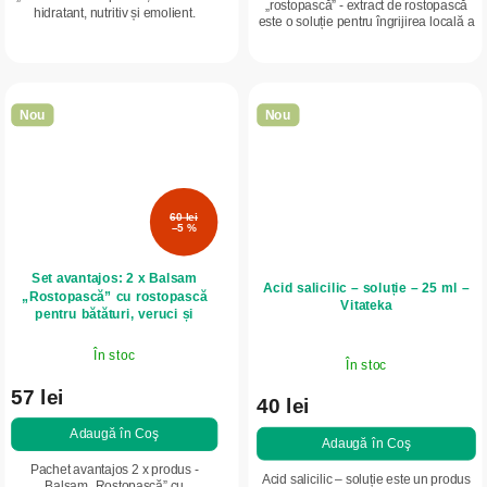
„rostopască” - extract de rostopască
hidratant, nutritiv și emolient.
este o soluție pentru îngrijirea locală a
pielii cu negi, papiloame și bătături
uscate. Formula activă...
Nou
Nou
60 lei
–5 %
Set avantajos: 2 x Balsam
Acid salicilic – soluție – 25 ml –
„Rostopască” cu rostopască
Vitateka
pentru bătături, veruci și
papiloame - 1,2 ml - LekoPro
În stoc
În stoc
57 lei
40 lei
Adaugă în Coş
Adaugă în Coş
Pachet avantajos 2 x produs -
Acid salicilic – soluție este un produs
Balsam „Rostopască” cu