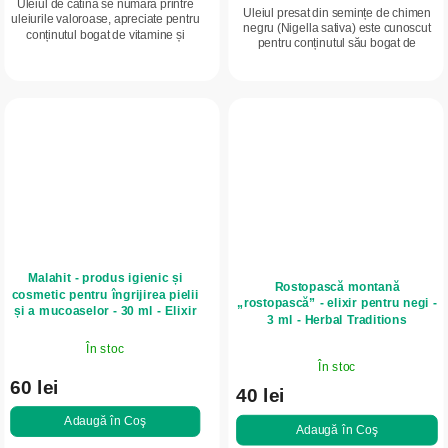
Uleiul de cătină se numără printre
Uleiul presat din semințe de chimen
uleiurile valoroase, apreciate pentru
negru (Nigella sativa) este cunoscut
conținutul bogat de vitamine și
pentru conținutul său bogat de
antioxidanți – în special vitamina C,
substanțe active, cu utilizări variate:
vitamina E și alte vitamine precum...
susținerea sistemului imunitar,...
Malahit - produs igienic și
Rostopască montană
cosmetic pentru îngrijirea pielii
„rostopască” - elixir pentru negi -
și a mucoaselor - 30 ml - Elixir
3 ml - Herbal Traditions
În stoc
Evaluarea
În stoc
medie
60 lei
40 lei
a
produsului
Adaugă în Coş
Adaugă în Coş
este