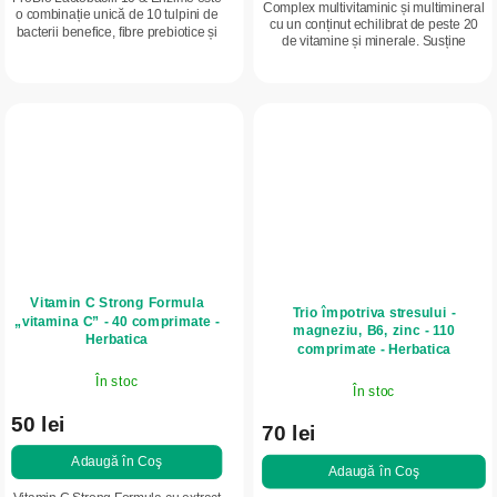
Complex multivitaminic și multimineral
o combinație unică de 10 tulpini de
cu un conținut echilibrat de peste 20
bacterii benefice, fibre prebiotice și
de vitamine și minerale. Susține
enzime digestive. Susține digestia
imunitatea, energia și starea generală
sănătoasă și microbiomul,...
de bine cu un singur...
Vitamin C Strong Formula
Trio împotriva stresului -
„vitamina C” - 40 comprimate -
magneziu, B6, zinc - 110
Herbatica
comprimate - Herbatica
În stoc
În stoc
50 lei
70 lei
Adaugă în Coş
Adaugă în Coş