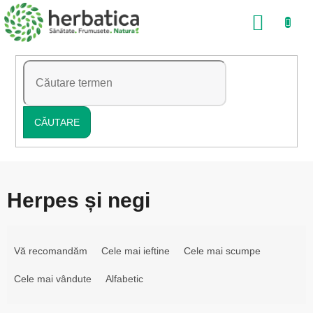
Treci
COŞ
la
conținut
DE
CUMP
CĂUTARE
Herpes și negi
S
e
Vă recomandăm
Cele mai ieftine
Cele mai scumpe
l
Cele mai vândute
Alfabetic
e
c