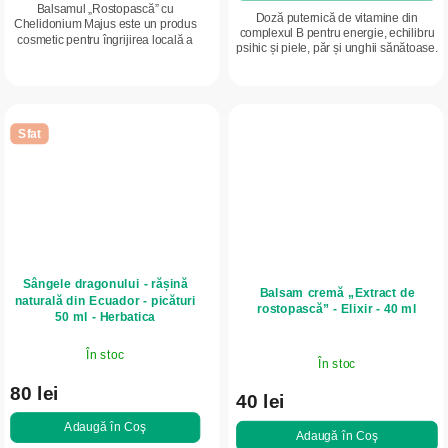
Balsamul „Rostopască” cu
Doză puternică de vitamine din
Chelidonium Majus este un produs
complexul B pentru energie, echilibru
cosmetic pentru îngrijirea locală a
psihic și piele, păr și unghii sănătoase.
pielii cu veruci, papiloame și bătături
B-Komplex Forte de la Herbatica
uscate. Conține ingrediente active
susține vitalitatea și gestionarea...
care...
Sfat
Sângele dragonului - rășină
Balsam cremă „Extract de
naturală din Ecuador - picături
rostopască” - Elixir - 40 ml
50 ml - Herbatica
În stoc
În stoc
80 lei
40 lei
Adaugă în Coş
Adaugă în Coş