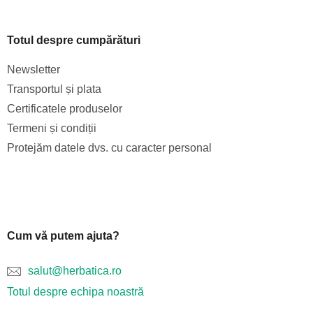
l
o
Totul despre cumpărături
r
Newsletter
Transportul și plata
Certificatele produselor
Termeni și condiții
Protejăm datele dvs. cu caracter personal
Cum vă putem ajuta?
salut@herbatica.ro
Totul despre echipa noastră