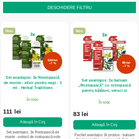
t
DESCHIDERE FILTRU
a
L
r
i
e
Nou
Nou
s
a
t
p
ă
r
120 lei
p
90 lei
o
–7 %
–7 %
r
d
Set avantajos: 3x Rostopască
o
u
Set avantajos: 3x balsam
de munte - elixir pentru negi - 3
„Rostopască” cu rostopască
d
ml - Herbal Traditions
s
pentru bătături, veruci și
papiloame - 1,2 ml - LekoPro
u
u
În stoc
În stoc
s
l
111 lei
e
83 lei
u
Adaugă în Coş
i
Adaugă în Coş
Set avantajos: 3x Rostopască de
Pachet avantajos 3x produs - balsam
munte - extract de rostopască este