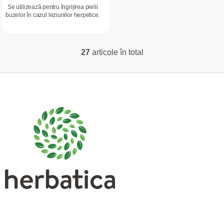
Se utilizează pentru îngrijirea pielii
buzelor în cazul leziunilor herpetice.
27
articole în total
C
o
S
n
t
u
r
b
o
s
l
o
u
l
l
l
i
s
t
ă
r
i