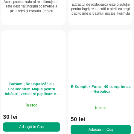
Acest produs natural multifuncțional
5,0
Extractul de rostopască este o soluție
este destinat îngrijirii cosmetice a
din
pentru îngrijirea locală a pielii cu negi,
pielii feței și corpului (ten cu
papiloame și bătături uscate. Formula
5
imperfecțiuni, piele sensibilă, piele
activă a acestui produs susține
expusă la frig sau căldură),...
stele.
regenerarea naturală a...
Balsam „Rostopască” cu
B-Komplex Forte - 40 comprimate
Chelidonium Majus pentru
- Herbatica
bătături, veruci și papiloame -
1,2 ml - LekoPro
În stoc
În stoc
30 lei
50 lei
Adaugă în Coş
Adaugă în Coş