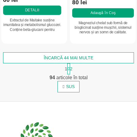
80 lei
DETALII
Adaugă în Coş
Extractul de Maitake susține
Magneziul chelat sub formă de
imunitatea și metabolismul glucozei.
bisglicinat susține mușchii, sistemul
Conține beta-glucani pentru
nervos și un somn de calitate.
capacitatea naturală de apărare și
Absorbție ridicată și blând cu
starea generală de bine.
stomacul.
ÎNCARCĂ 44 MAI MULTE
P
1
2
a
C
g
94
articole în total
o
i
n
SUS
n
a
t
r
r
e
S
o
u
l
b
u
s
l
l