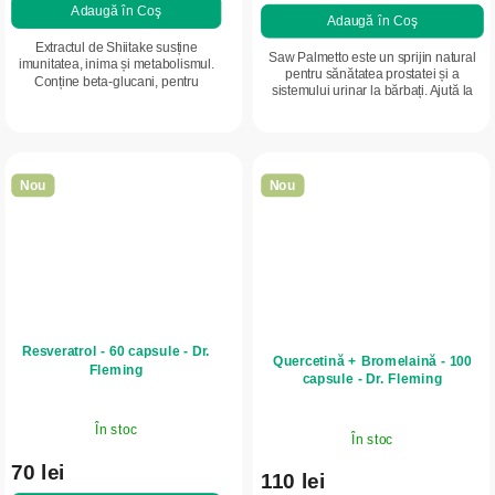
Adaugă în Coş
Adaugă în Coş
Extractul de Shiitake susține
Saw Palmetto este un sprijin natural
imunitatea, inima și metabolismul.
pentru sănătatea prostatei și a
Conține beta-glucani, pentru
sistemului urinar la bărbați. Ajută la
susținerea organismului și a
menținerea echilibrului hormonal și a
vitalității.
confortului la urinare.
Nou
Nou
Resveratrol - 60 capsule - Dr.
Quercetină + Bromelaină - 100
Fleming
capsule - Dr. Fleming
În stoc
În stoc
70 lei
110 lei