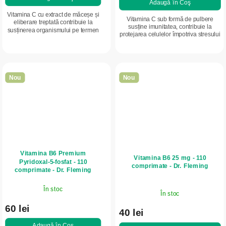
Adaugă în Coş
Vitamina C cu extract de măceșe și
Vitamina C sub formă de pulbere
eliberare treptată contribuie la
susține imunitatea, contribuie la
susținerea organismului pe termen
protejarea celulelor împotriva stresului
lung, la funcționarea normală a
oxidativ și la sănătatea generală.
sistemului imunitar și la menținerea
Dozare flexibilă pentru întreaga...
unui...
Nou
Nou
Vitamina B6 Premium
Vitamina B6 25 mg - 110
Pyridoxal-5-fosfat - 110
comprimate - Dr. Fleming
comprimate - Dr. Fleming
În stoc
În stoc
60 lei
40 lei
Adaugă în Coş