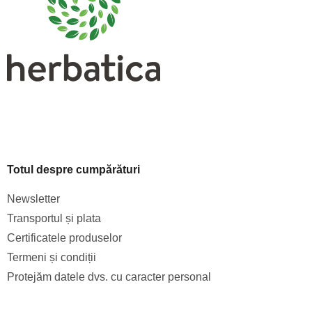
o
i
l
s
t
ă
r
i
l
o
r
Totul despre cumpărături
Newsletter
Transportul și plata
Certificatele produselor
Termeni și condiții
Protejăm datele dvs. cu caracter personal