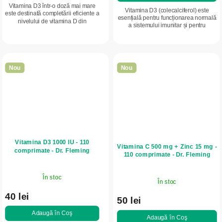
Vitamina D3 într-o doză mai mare
Vitamina D3 (colecalciferol) este
este destinată completării eficiente a
esențială pentru funcționarea normală
nivelului de vitamina D din
a sistemului imunitar și pentru
organism, în special în cazul unui
menținerea sănătății oaselor și
deficit, și susține imunitatea, oasele
mușchilor pe tot parcursul anului.
și...
Nou
Nou
Vitamina D3 1000 IU - 110
Vitamina C 500 mg + Zinc 15 mg -
comprimate - Dr. Fleming
110 comprimate - Dr. Fleming
În stoc
În stoc
40 lei
50 lei
Adaugă în Coş
Adaugă în Coş