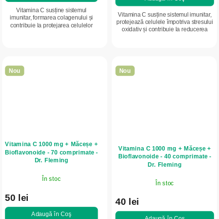
Vitamina C susține sistemul
Vitamina C susține sistemul imunitar,
imunitar, formarea colagenului și
protejează celulele împotriva stresului
contribuie la protejarea celulelor
oxidativ și contribuie la reducerea
împotriva stresului oxidativ. Ambalaj
oboselii. Ambalaj avantajos pentru
economic pentru susținerea pe
utilizare pe termen lung.
termen lung...
Nou
Nou
Vitamina C 1000 mg + Măceșe +
Vitamina C 1000 mg + Măceșe +
Bioflavonoide - 70 comprimate -
Bioflavonoide - 40 comprimate -
Dr. Fleming
Dr. Fleming
În stoc
În stoc
50 lei
40 lei
Adaugă în Coş
Adaugă în Coş