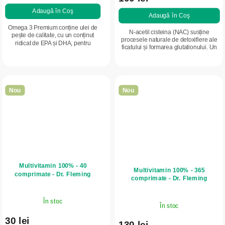
Adaugă în Coş
Adaugă în Coş
Omega 3 Premium conține ulei de
N-acetil cisteina (NAC) susține
pește de calitate, cu un conținut
procesele naturale de detoxifiere ale
ridicat de EPA și DHA, pentru
ficatului și formarea glutationului. Un
susținerea inimii, creierului și
antioxidant puternic pentru protecția
articulațiilor. Ambalaj economic
celulelor și susținerea...
mare, potrivit...
Nou
Nou
Multivitamin 100% - 40
Multivitamin 100% - 365
comprimate - Dr. Fleming
comprimate - Dr. Fleming
În stoc
În stoc
30 lei
130 lei