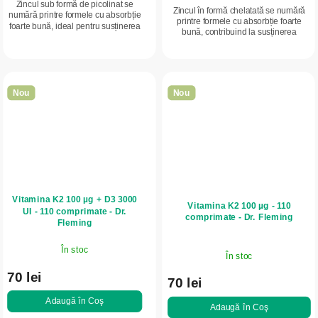
Zincul sub formă de picolinat se
Zincul în formă chelatată se numără
numără printre formele cu absorbție
printre formele cu absorbție foarte
foarte bună, ideal pentru susținerea
bună, contribuind la susținerea
imunității, pielii și vitalității generale.
imunității, pielii și echilibrului
hormonal.
Nou
Nou
Vitamina K2 100 µg + D3 3000
Vitamina K2 100 µg - 110
UI - 110 comprimate - Dr.
comprimate - Dr. Fleming
Fleming
În stoc
În stoc
70 lei
70 lei
Adaugă în Coş
Adaugă în Coş