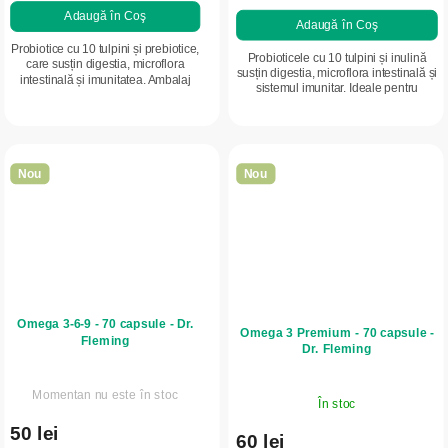
Adaugă în Coş
Adaugă în Coş
Probiotice cu 10 tulpini și prebiotice,
Probioticele cu 10 tulpini și inulină
care susțin digestia, microflora
susțin digestia, microflora intestinală și
intestinală și imunitatea. Ambalaj
sistemul imunitar. Ideale pentru
mai mare, pentru utilizare pe termen
echilibrul florei intestinale și al
lung.
organismului.
Nou
Nou
Omega 3-6-9 - 70 capsule - Dr.
Omega 3 Premium - 70 capsule -
Fleming
Dr. Fleming
Momentan nu este în stoc
În stoc
50 lei
60 lei