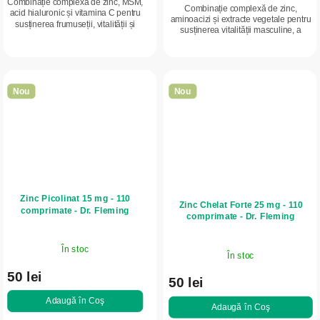
Combinație complexă de zinc, MSM,
Combinație complexă de zinc,
acid hialuronic și vitamina C pentru
aminoacizi și extracte vegetale pentru
susținerea frumuseții, vitalității și
susținerea vitalității masculine, a
sănătății femeilor.
echilibrului hormonal și a sănătății
reproductive.
Nou
Nou
Zinc Picolinat 15 mg - 110
Zinc Chelat Forte 25 mg - 110
comprimate - Dr. Fleming
comprimate - Dr. Fleming
În stoc
În stoc
50 lei
50 lei
Adaugă în Coş
Adaugă în Coş