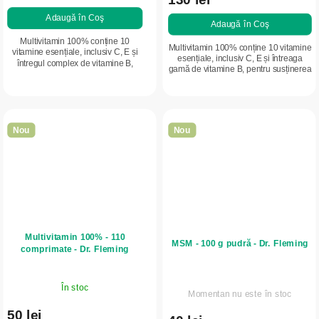
Adaugă în Coş
Adaugă în Coş
Multivitamin 100% conține 10
Multivitamin 100% conține 10 vitamine
vitamine esențiale, inclusiv C, E și
esențiale, inclusiv C, E și întreaga
întregul complex de vitamine B,
gamă de vitamine B, pentru susținerea
pentru susținerea imunității, energiei
imunității, energiei și stării generale de
și stării generale de bine. Un
bine. Ambalaj anual...
comprimat...
Nou
Nou
Multivitamin 100% - 110
MSM - 100 g pudră - Dr. Fleming
comprimate - Dr. Fleming
În stoc
Momentan nu este în stoc
50 lei