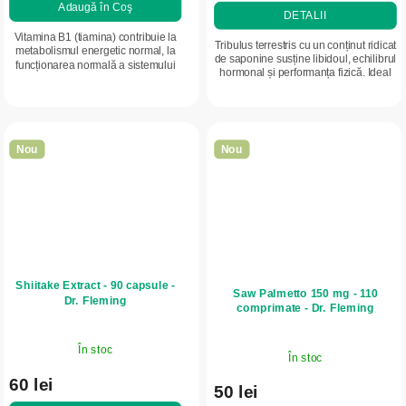
Adaugă în Coş
DETALII
Vitamina B1 (tiamina) contribuie la
Tribulus terrestris cu un conținut ridicat
metabolismul energetic normal, la
de saponine susține libidoul, echilibrul
funcționarea normală a sistemului
hormonal și performanța fizică. Ideal
nervos și a inimii. Doză ridicată
pentru vitalitatea masculină.
pentru susținerea intensivă a...
Nou
Nou
Shiitake Extract - 90 capsule -
Saw Palmetto 150 mg - 110
Dr. Fleming
comprimate - Dr. Fleming
În stoc
În stoc
60 lei
50 lei