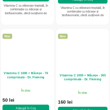
Vitamina C cu eliberare treptată, în
Vitamina C cu eliberare treptată, în
combinație cu măceșe și
combinație cu măceșe și
bioflavonoide, oferă susținere de
bioflavonoide, oferă susținere de
durată și complexă pentru imunitate
durată și complexă pentru imunitate și
și contribuie la protecția celulelor.
contribuie la protecția celulelor.
Nou
Nou
Vitamina C 1000 + Măceșe - 70
Vitamina C 1000 + Măceșe - 365
comprimate - Dr. Fleming
comprimate - Dr. Fleming
În stoc
În stoc
50 lei
160 lei
Adaugă în Coş