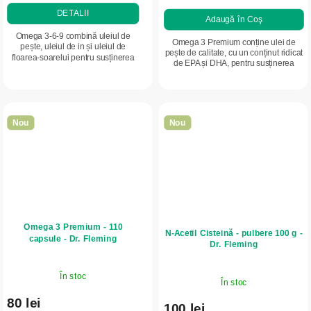
DETALII
Adaugă în Coş
Omega 3-6-9 combină uleiul de
Omega 3 Premium conține ulei de
pește, uleiul de in și uleiul de
pește de calitate, cu un conținut ridicat
floarea-soarelui pentru susținerea
de EPA și DHA, pentru susținerea
complexă a inimii, creierului și pielii.
inimii, creierului și articulațiilor. O
Un raport echilibrat de acizi grași...
soluție ideală pentru...
Nou
Nou
Omega 3 Premium - 110
N-Acetil Cisteină - pulbere 100 g -
capsule - Dr. Fleming
Dr. Fleming
În stoc
În stoc
80 lei
100 lei