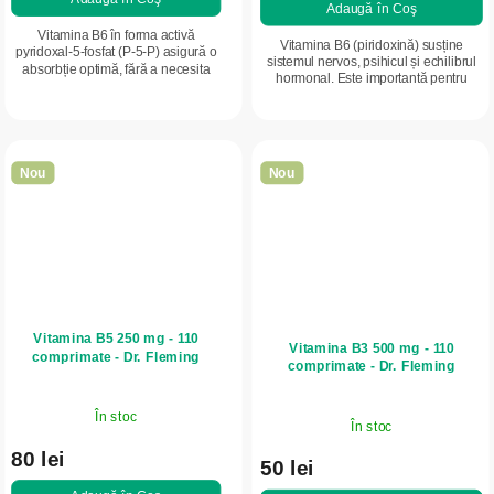
Adaugă în Coş
Vitamina B6 în forma activă
Vitamina B6 (piridoxină) susține
pyridoxal-5-fosfat (P-5-P) asigură o
sistemul nervos, psihicul și echilibrul
absorbție optimă, fără a necesita
hormonal. Este importantă pentru
conversie metabolică. Ideală pentru
formarea neurotransmițătorilor și
susținerea sistemului nervos, a...
funcționarea normală a creierului.
Nou
Nou
Vitamina B5 250 mg - 110
Vitamina B3 500 mg - 110
comprimate - Dr. Fleming
comprimate - Dr. Fleming
În stoc
În stoc
80 lei
50 lei