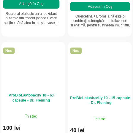
Adaugă în Coş
Adaugă în Coş
Resveratrolul este un antioxidant
Quercetină + Bromelaină este o
puternic din troscot japonez, care
combinație sinergică de bioflavonoid
susține sănătatea inimii și a vaselor
și enzimă, pentru susținerea imunității,
de sânge și contribuie la protecția
a confortului în sezonul alergiilor și a
celulelor împotriva stresului...
echilibrului organismului....
Nou
Nou
ProBioLaktobacily 10 - 60
ProBioLaktobacily 10 - 15 capsule
capsule - Dr. Fleming
- Dr. Fleming
În stoc
În stoc
100 lei
40 lei