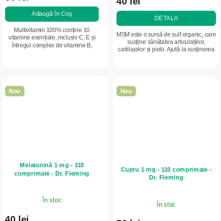
40 lei
Adaugă în Coş
DETALII
Multivitamin 100% conține 10
MSM este o sursă de sulf organic, care
vitamine esențiale, inclusiv C, E și
susține sănătatea articulațiilor,
întregul complex de vitamine B,
cartilajelor și pielii. Ajută la susținerea
pentru susținerea imunității, energiei
refacerii țesuturilor și a formării
și stării generale de bine. Ambalaj...
colagenului.
Nou
Nou
Melatonină 1 mg - 110
Cupru 1 mg - 110 comprimate -
comprimate - Dr. Fleming
Dr. Fleming
În stoc
În stoc
40 lei