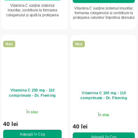
Vitamina C susține sistemul
Vitamina C susține sistemul imunitar,
imunitar, contribuie la formarea
formarea colagenului și contribuie la
colagenului și ajută la protejarea
protejarea celulelor împotriva stresului
celulelor împotriva stresului oxidativ.
oxidativ. Ambalaj economic pentru
Doză mai mare, în formă de
susținerea intensivă a...
capsule,...
Nou
Nou
Vitamina C 250 mg - 110
Vitamina C 100 mg - 110
comprimate - Dr. Fleming
comprimate - Dr. Fleming
În stoc
În stoc
40 lei
40 lei
Adaugă în Coş
Adaugă în Coş