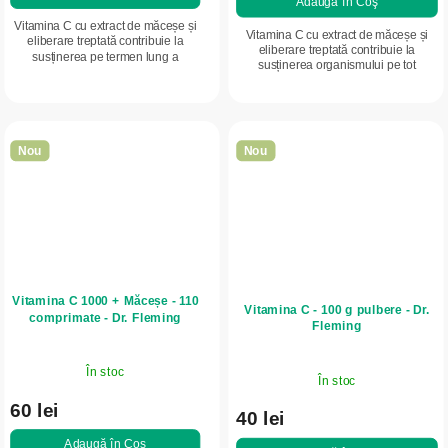
Adaugă în Coş
Vitamina C cu extract de măceșe și
Vitamina C cu extract de măceșe și
eliberare treptată contribuie la
eliberare treptată contribuie la
susținerea pe termen lung a
susținerea organismului pe tot
organismului, a imunității și la
parcursul anului, sprijină imunitatea și
menținerea unui nivel stabil de
ajută la menținerea unui nivel...
vitamina C pe...
Nou
Nou
Vitamina C 1000 + Măceșe - 110
Vitamina C - 100 g pulbere - Dr.
comprimate - Dr. Fleming
Fleming
În stoc
În stoc
60 lei
40 lei
Adaugă în Coş