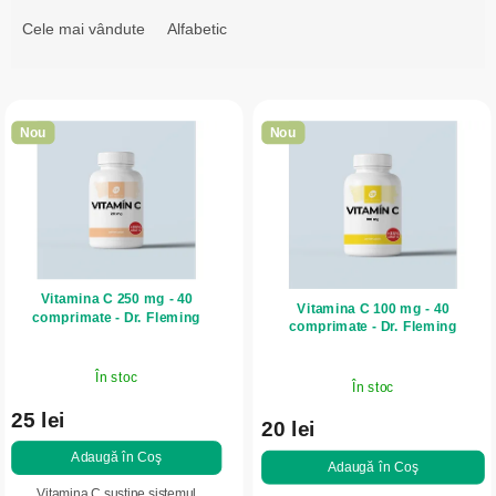
l
Cele mai vândute
Alfabetic
e
c
L
t
i
a
Nou
Nou
s
r
t
e
ă
a
p
p
r
r
Vitamina C 250 mg - 40
o
Vitamina C 100 mg - 40
o
comprimate - Dr. Fleming
comprimate - Dr. Fleming
d
d
u
u
În stoc
În stoc
s
s
25 lei
e
20 lei
u
Adaugă în Coş
l
Adaugă în Coş
u
Vitamina C susține sistemul