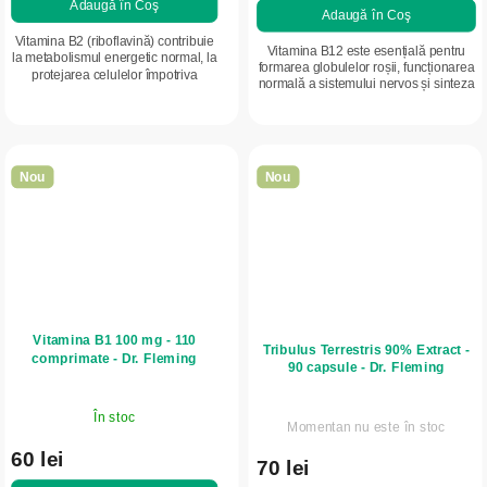
Adaugă în Coş
Adaugă în Coş
Vitamina B2 (riboflavină) contribuie
Vitamina B12 este esențială pentru
la metabolismul energetic normal, la
formarea globulelor roșii, funcționarea
protejarea celulelor împotriva
normală a sistemului nervos și sinteza
stresului oxidativ și la menținerea
ADN-ului. Doză ridicată pentru
sănătății pielii, ochilor și...
susținerea intensă a organismului.
Nou
Nou
Vitamina B1 100 mg - 110
Tribulus Terrestris 90% Extract -
comprimate - Dr. Fleming
90 capsule - Dr. Fleming
În stoc
Momentan nu este în stoc
60 lei
70 lei