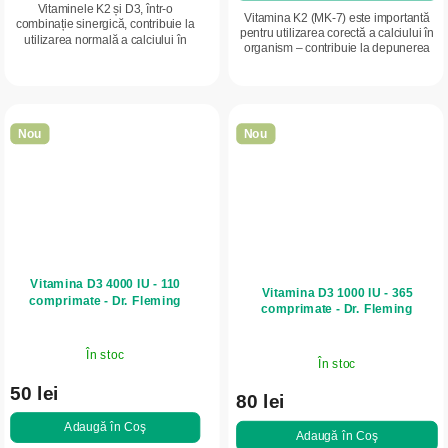
Vitaminele K2 și D3, într-o
Vitamina K2 (MK-7) este importantă
combinație sinergică, contribuie la
pentru utilizarea corectă a calciului în
utilizarea normală a calciului în
organism – contribuie la depunerea
organism, susțin sănătatea
acestuia în oase și ajută la menținerea
sistemului osos și funcționarea
sănătății vaselor de sânge.
normală a vaselor de...
Nou
Nou
Vitamina D3 4000 IU - 110
Vitamina D3 1000 IU - 365
comprimate - Dr. Fleming
comprimate - Dr. Fleming
În stoc
În stoc
50 lei
80 lei
Adaugă în Coş
Adaugă în Coş