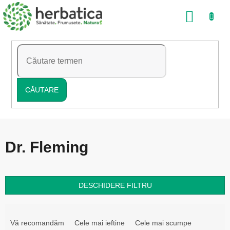
Treci
COŞ
la
conținut
DE
CUMP
CĂUTARE
Dr. Fleming
DESCHIDERE FILTRU
S
e
Vă recomandăm
Cele mai ieftine
Cele mai scumpe