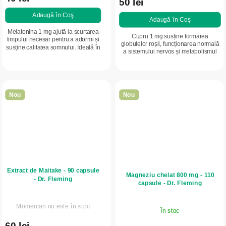
50 lei
Adaugă în Coş
Adaugă în Coş
Melatonina 1 mg ajută la scurtarea
Cupru 1 mg susține formarea
timpului necesar pentru a adormi și
globulelor roșii, funcționarea normală
susține calitatea somnului. Ideală în
a sistemului nervos și metabolismul
caz de dificultăți de adormire, stres,
fierului. Un oligoelement important
jet lag sau program neregulat.
pentru imunitate, energie și
sănătatea...
Nou
Nou
Extract de Maitake - 90 capsule
Magneziu chelat 800 mg - 110
- Dr. Fleming
capsule - Dr. Fleming
Momentan nu este în stoc
În stoc
60 lei