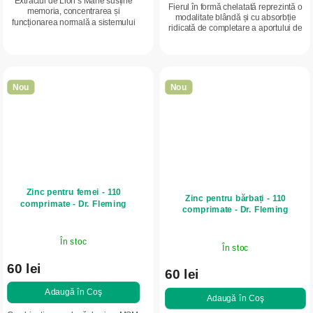
Extractul de Lion’s Mane susține
Fierul în formă chelatată reprezintă o
memoria, concentrarea și
modalitate blândă și cu absorbție
funcționarea normală a sistemului
ridicată de completare a aportului de
nervos. Un supliment nootropic
fier, pentru formarea sângelui, energie
puternic pentru creier și performanță
și vitalitate.
mentală.
Nou
Nou
Zinc pentru femei - 110
Zinc pentru bărbați - 110
comprimate - Dr. Fleming
comprimate - Dr. Fleming
În stoc
În stoc
60 lei
60 lei
Adaugă în Coş
Adaugă în Coş