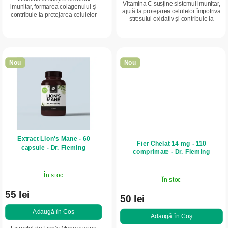
Vitamina C susține sistemul imunitar,
imunitar, formarea colagenului și
i
ajută la protejarea celulelor împotriva
contribuie la protejarea celulelor
stresului oxidativ și contribuie la
împotriva stresului oxidativ. Doză
reducerea oboselii. O doză zilnică
medie, potrivită pentru susținerea
practică pentru susținerea...
zilnică...
Nou
Nou
Extract Lion's Mane - 60
Fier Chelat 14 mg - 110
capsule - Dr. Fleming
comprimate - Dr. Fleming
În stoc
În stoc
55 lei
50 lei
Adaugă în Coş
Adaugă în Coş