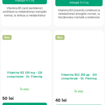
Adaugă în Coş
Adaugă în Coş
Vitamina B5 (acid pantotenic)
Vitamina B3 (niacină) contribuie la
contribuie la metabolismul energetic
metabolismul energetic normal, la
normal, la sinteza și metabolismul
funcționarea normală a sistemului
normal al hormonilor steroizi și
nervos și la menținerea vitalității. Doză
susține menținerea sănătății pielii.
ridicată pentru susținerea...
Doză...
Nou
Nou
Vitamina B2 100 mg - 110
Vitamina B12 250 µg - 110
comprimate - Dr. Fleming
comprimate - Dr. Fleming
În stoc
În stoc
50 lei
40 lei