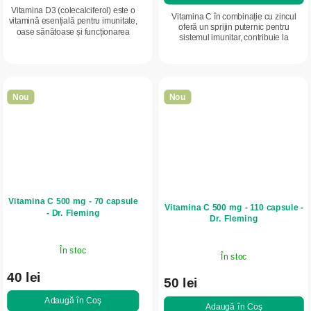
Vitamina D3 (colecalciferol) este o
Vitamina C în combinație cu zincul
vitamină esențială pentru imunitate,
oferă un sprijin puternic pentru
oase sănătoase și funcționarea
sistemul imunitar, contribuie la
normală a mușchilor, mai ales în
protecția celulelor și susține
perioadele cu expunere redusă la
capacitatea naturală de apărare a...
soare.
Nou
Nou
Vitamina C 500 mg - 70 capsule
Vitamina C 500 mg - 110 capsule -
- Dr. Fleming
Dr. Fleming
În stoc
În stoc
40 lei
50 lei
Adaugă în Coş
Adaugă în Coş