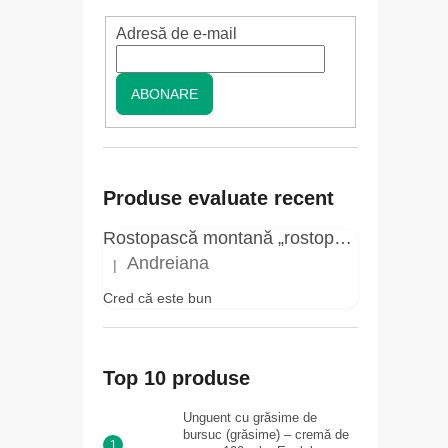
e
r
Adresă de e-mail
a
l
ABONARE
ă
Produse evaluate recent
Rostopască montană „rostopască” - elixir pentru negi - 3 ml - Herbal Traditions
Andreiana
|
Ratingul produsului este 5 din 5 stele.
Cred că este bun
Top 10 produse
Unguent cu grăsime de
bursuc (grăsime) – cremă de