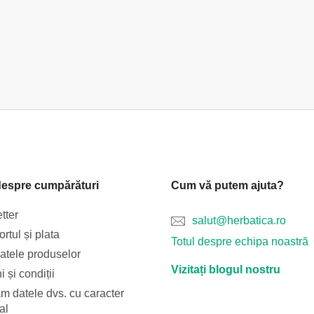
despre cumpărături
Cum vă putem ajuta?
tter
salut@herbatica.ro
rtul și plata
Totul despre echipa noastră
catele produselor
Vizitați blogul nostru
 și condiții
m datele dvs. cu caracter
al