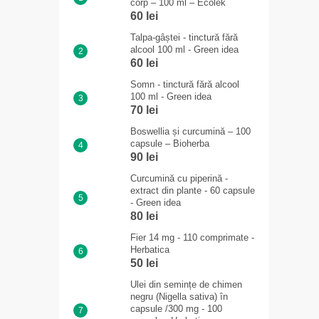
corp – 100 ml – Ecolek
60 lei
Talpa-gâștei - tinctură fără
alcool 100 ml - Green idea
60 lei
Somn - tinctură fără alcool
100 ml - Green idea
70 lei
Boswellia și curcumină – 100
capsule – Bioherba
90 lei
Curcumină cu piperină -
extract din plante - 60 capsule
- Green idea
80 lei
Fier 14 mg - 110 comprimate -
Herbatica
50 lei
Ulei din semințe de chimen
negru (Nigella sativa) în
capsule /300 mg - 100