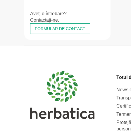
Aveți o întrebare?
Contactați-ne.
FORMULAR DE CONTACT
S
u
b
s
Totul 
o
l
Newsle
Transpo
Certifi
Termeni
Protejă
person