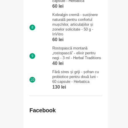
capsule - Herbatica
60 lei
Kobralgin cremă - susținere
naturală pentru confortul
mușchilor, articulațiilor și
zonelor solicitate - 50 g -
InVitro
60 lei
Rostopască montană
„rostopască” - elixir pentru
negi - 3 ml - Herbal Traditions
40 lei
Fără stres și griji - șofran cu
probiotice pentru două luni -
60 capsule - Herbatica
130 lei
Facebook