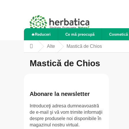
Treci
la
conținut
🔥Reduceri
Ce mă preocupă
Cosmetică 
Alte
Mastică de Chios
Acasă
Mastică de Chios
B
a
r
Abonare la newsletter
ă
Introduceţi adresa dumneavoastră
l
de e-mail şi vă vom trimite informaţii
a
despre produsele noi disponibile în
t
magazinul nostru virtual.