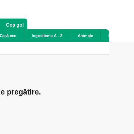
COŞ
Coş gol
DE
Casă eco
Ingrediente A - Z
Animale
Noutăți
CUMPĂRĂTURI
e pregătire.