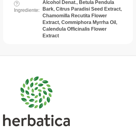
Alcohol Denat., Betula Pendula
?
Bark, Citrus Paradisi Seed Extract,
Ingrediente
:
Chamomilla Recutita Flower
Extract, Commiphora Myrrha Oil,
Calendula Officinalis Flower
Extract
S
u
b
s
o
l