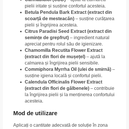
pielii iritate și susține confortul acesteia.
Betula Pendula Bark Extract (extract din
scoarță de mesteacăn)
– susține curățarea
pielii și îngrijirea acesteia.
Citrus Paradisi Seed Extract (extract din
semințe de grepfrut)
– ingredient natural
apreciat pentru rolul său de igienizare.
Chamomilla Recutita Flower Extract
(extract din flori de mușețel)
– ajută la
calmarea și îngrijirea pielii sensibile.
Commiphora Myrrha Oil (ulei de smirnă)
–
susține igiena locală și confortul pielii.
Calendula Officinalis Flower Extract
(extract din flori de gălbenele)
– contribuie
la îngrijirea pielii și la menținerea confortului
acesteia.
Mod de utilizare
Aplicați o cantitate adecvată de soluție în zona