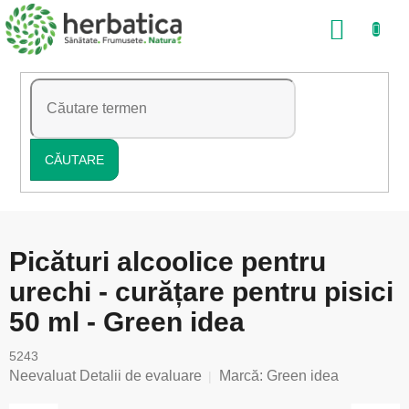
Treci
COŞ
la
conținut
DE
CUMP
CĂUTARE
Picături alcoolice pentru
urechi - curățare pentru pisici
50 ml - Green idea
5243
Evaluarea
Neevaluat
Detalii de evaluare
Marcă:
Green idea
medie