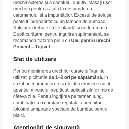
urechii externe și a canalului auditiv. Masați ușor
urechea pentru a ajuta la desprinderea
cerumenului și a impurităților. Excesul de soluție
poate fi îndepăărtat cu un tampon de bumbac.
Aplicarea trebuie să fie blândă și nedureroasă.
După curățare, pentru îngrijire suplimentară, se
recomandă tratarea pielii cu
Ulei pentru urechi
Prevent – Topvet
.
Sfat de utilizare
Pentru menținerea urechilor curate și îngrijite,
utilizați picăturile
de 1–2 ori pe săptămână
. În
cazul unei producții crescute de cerumen sau al
apariției mirosului neplăcut, aplicați zilnic timp de
câteva zile. Pentru îngrijirea pe termen lung,
combinați cu o curățare regulată a urechilor
folosind tampoane speciale de bumbac pentru
pisici.
Atenționări de siguranță