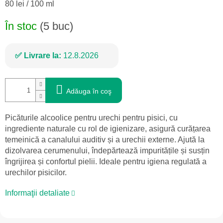
Evaluare
80 lei / 100 ml
preţ:
În stoc
(5 buc)
Livrare la:
12.8.2026
Adăuga în coş
Picăturile alcoolice pentru urechi pentru pisici, cu
ingrediente naturale cu rol de igienizare, asigură curățarea
temeinică a canalului auditiv și a urechii externe. Ajută la
dizolvarea cerumenului, îndepărtează impuritățile și susțin
îngrijirea și confortul pielii. Ideale pentru igiena regulată a
urechilor pisicilor.
Informaţii detaliate