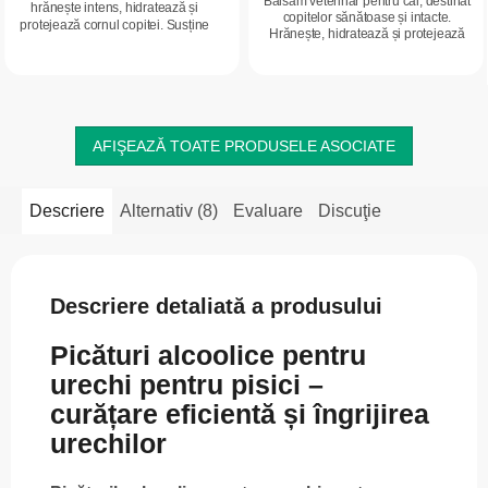
Balsam veterinar pentru cai, destinat
hrănește intens, hidratează și
copitelor sănătoase și intacte.
protejează cornul copitei. Susține
Hrănește, hidratează și protejează
refacerea naturală, îmbunătățește
cornul copitei împotriva uscării și
elasticitatea și pregătește copita
crăpării. Lasă copita elastică,...
pentru...
AFIŞEAZĂ TOATE PRODUSELE ASOCIATE
Descriere
Alternativ (8)
Evaluare
Discuţie
Descriere detaliată a produsului
Picături alcoolice pentru
urechi pentru pisici –
curățare eficientă și îngrijirea
urechilor