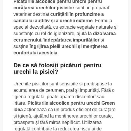
Picăturile alcoolice pentru urechi pentru
curățarea urechilor pisicilor
sunt un preparat
veterinar destinat
curățării în profunzime a
canalului auditiv și a urechii externe
. Formula
special dezvoltată, cu extracte vegetale naturale și
substanțe cu rol de igienizare, ajută la
dizolvarea
cerumenului, îndepărtarea impurităților
și
susține
îngrijirea pielii urechii și menținerea
confortului acesteia
.
De ce să folosiți picături pentru
urechi la pisici?
Urechile pisicilor sunt sensibile și predispuse la
acumularea de cerumen, praf și impurități. Fără o
igienă regulată, poate apărea disconfort sau
iritare.
Picăturile alcoolice pentru urechi Green
idea
acționează ca un produs eficient de curățare
și igienă, ajutând la menținerea urechilor curate,
proaspete și fără miros neplăcut. Utilizarea
regulată contribuie la reducerea riscului de