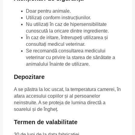
Doar pentru animale.
Utilizați conform instrucțiunilor.
Nu utilizați în caz de hipersensibilitate
cunoscută la oricare dintre ingrediente.
În caz de iritare, întrerupeți utilizarea și
consultați medicul veterinar.
Se recomandă consultarea medicului
veterinar cu privire la starea de sănătate a
animalului înainte de utilizare.
Depozitare
A se păstra la loc uscat, la temperatura camerei, în
afara accesului copiilor și al persoanelor
neinstruite. A se proteja de lumina directă a
soarelui și de îngheț.
Termen de valabilitate
30 de luni de la data fabricației.