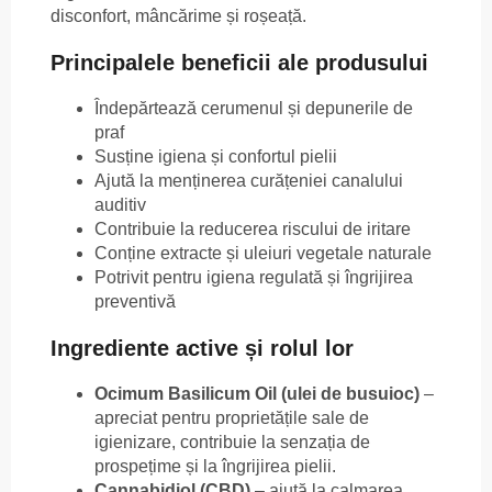
disconfort, mâncărime și roșeață.
Principalele beneficii ale produsului
Îndepărtează cerumenul și depunerile de
praf
Susține igiena și confortul pielii
Ajută la menținerea curățeniei canalului
auditiv
Contribuie la reducerea riscului de iritare
Conține extracte și uleiuri vegetale naturale
Potrivit pentru igiena regulată și îngrijirea
preventivă
Ingrediente active și rolul lor
Ocimum Basilicum Oil (ulei de busuioc)
–
apreciat pentru proprietățile sale de
igienizare, contribuie la senzația de
prospețime și la îngrijirea pielii.
Cannabidiol (CBD)
– ajută la calmarea