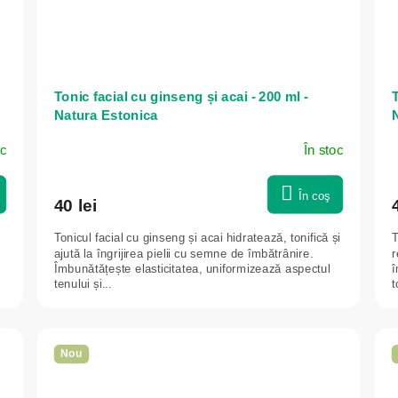
Tonic facial cu ginseng și acai - 200 ml -
T
Natura Estonica
oc
În stoc
În coş
40 lei
Tonicul facial cu ginseng și acai hidratează, tonifică și
T
ajută la îngrijirea pielii cu semne de îmbătrânire.
r
Îmbunătățește elasticitatea, uniformizează aspectul
î
tenului și...
t
Nou