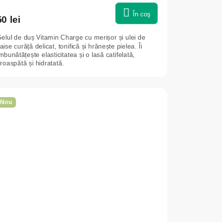
În coş
50 lei
elul de duș Vitamin Charge cu merișor și ulei de
aise curăță delicat, tonifică și hrănește pielea. Îi
mbunătățește elasticitatea și o lasă catifelată,
roaspătă și hidratată.
Nou