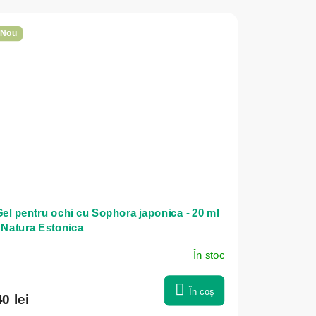
Nou
el pentru ochi cu Sophora japonica - 20 ml
 Natura Estonica
În stoc
În coş
40 lei