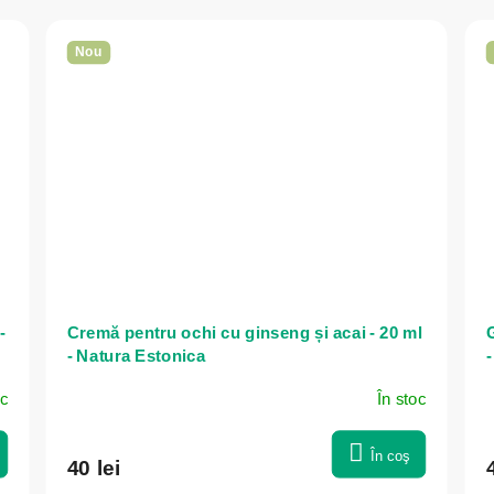
Nou
-
Cremă pentru ochi cu ginseng și acai - 20 ml
G
- Natura Estonica
-
oc
În stoc
În coş
40 lei