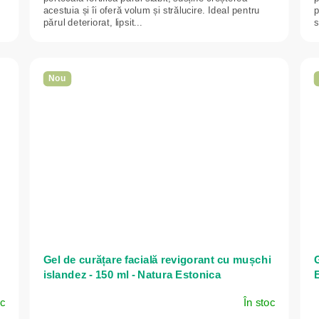
acestuia și îi oferă volum și strălucire. Ideal pentru
p
părul deteriorat, lipsit...
s
Nou
Gel de curățare facială revigorant cu mușchi
G
islandez - 150 ml - Natura Estonica
oc
În stoc