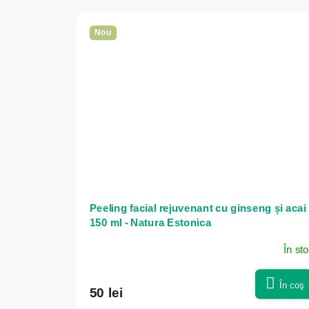
Nou
Peeling facial rejuvenant cu ginseng și acai 
150 ml - Natura Estonica
În st
În coş
50 lei