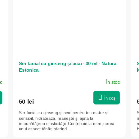
Ser facial cu ginseng și acai - 30 ml - Natura
S
Estonica
oc
În stoc
În coş
50 lei
Ser facial cu ginseng și acai pentru ten matur și
S
sensibil, hidratează, hrănește și ajută la
n
îmbunătățirea elasticității. Contribuie la menținerea
n
unui aspect tânăr, oferind...
H