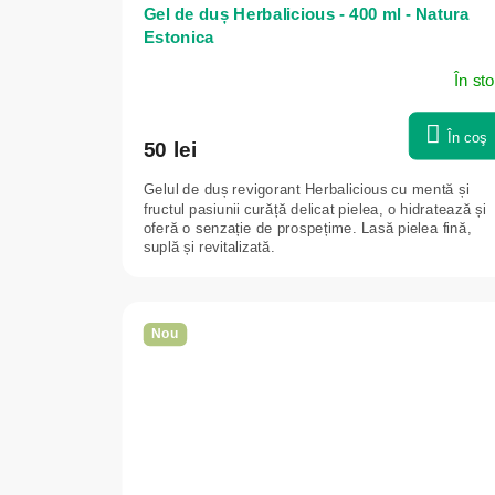
Gel de duș Herbalicious - 400 ml - Natura
Estonica
În st
În coş
50 lei
Gelul de duș revigorant Herbalicious cu mentă și
fructul pasiunii curăță delicat pielea, o hidratează și
oferă o senzație de prospețime. Lasă pielea fină,
suplă și revitalizată.
Nou