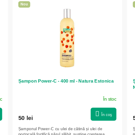
Nou
Șampon Power-C - 400 ml - Natura Estonica
Ș
oc
În stoc
În coş
50 lei
Șamponul Power-C cu ulei de cătină și ulei de
Ș
portocală fortifică părul slăbit, susține creșterea
p