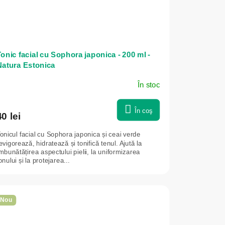
onic facial cu Sophora japonica - 200 ml -
Natura Estonica
În stoc
În coş
40 lei
onicul facial cu Sophora japonica și ceai verde
evigorează, hidratează și tonifică tenul. Ajută la
mbunătățirea aspectului pielii, la uniformizarea
onului și la protejarea...
Nou