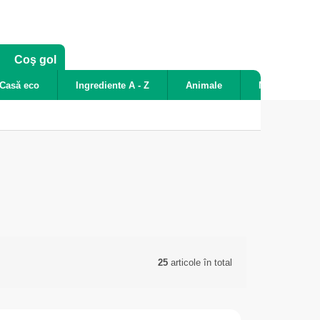
COŞ
Coş gol
DE
Casă eco
Ingrediente A - Z
Animale
Noutăți
CUMPĂRĂTURI
25
articole în total