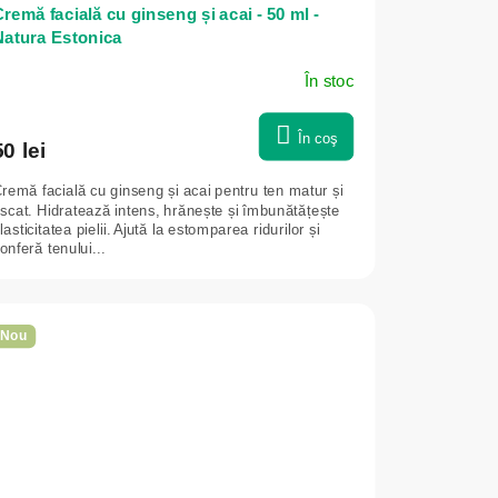
remă facială cu ginseng și acai - 50 ml -
Natura Estonica
În stoc
În coş
50 lei
remă facială cu ginseng și acai pentru ten matur și
scat. Hidratează intens, hrănește și îmbunătățește
lasticitatea pielii. Ajută la estomparea ridurilor și
onferă tenului...
Nou