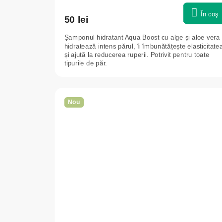
În coş
50 lei
Șamponul hidratant Aqua Boost cu alge și aloe vera
hidratează intens părul, îi îmbunătățește elasticitate
și ajută la reducerea ruperii. Potrivit pentru toate
tipurile de păr.
Nou