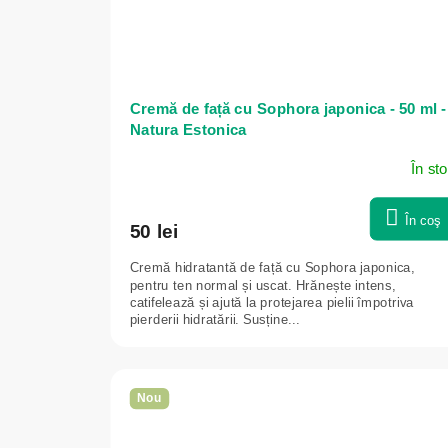
Cremă de față cu Sophora japonica - 50 ml -
Natura Estonica
În st
În coş
50 lei
Cremă hidratantă de față cu Sophora japonica,
pentru ten normal și uscat. Hrănește intens,
catifelează și ajută la protejarea pielii împotriva
pierderii hidratării. Susține...
Nou