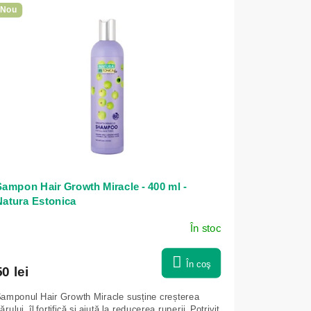
Nou
ampon Hair Growth Miracle - 400 ml -
Natura Estonica
În stoc
În coş
50 lei
amponul Hair Growth Miracle susține creșterea
ărului, îl fortifică și ajută la reducerea ruperii. Potrivit