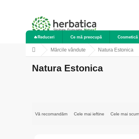
Treci
la
conținut
🔥Reduceri
Ce mă preocupă
Cosmetică 
Mărcile vândute
Natura Estonica
Acasă
Natura Estonica
S
e
Vă recomandăm
Cele mai ieftine
Cele mai scu
l
e
L