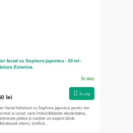
er facial cu Sophora japonica - 30 ml -
Natura Estonica
În stoc
În coş
50 lei
er facial hidratant cu Sophora japonica pentru ten
ormal și uscat, care îmbunătățește elasticitatea,
etezește pielea și susține un aspect tânăr.
idratează intens, tonifică...