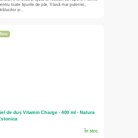
entru toate tipurile de păr, îl lasă mai puternic,
trălucitor și...
Nou
el de duș Vitamin Charge - 400 ml - Natura
Estonica
În stoc