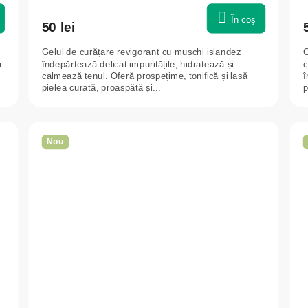
În coş
50 lei
Gelul de curățare revigorant cu mușchi islandez
G
a
îndepărtează delicat impuritățile, hidratează și
c
calmează tenul. Oferă prospețime, tonifică și lasă
î
pielea curată, proaspătă și...
p
Nou