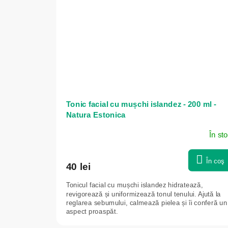
Tonic facial cu mușchi islandez - 200 ml -
Natura Estonica
În st
În coş
40 lei
Tonicul facial cu mușchi islandez hidratează,
revigorează și uniformizează tonul tenului. Ajută la
reglarea sebumului, calmează pielea și îi conferă un
aspect proaspăt.