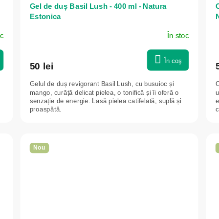
Gel de duș Basil Lush - 400 ml - Natura
C
Estonica
oc
În stoc
În coş
50 lei
Gelul de duș revigorant Basil Lush, cu busuioc și
C
mango, curăță delicat pielea, o tonifică și îi oferă o
u
senzație de energie. Lasă pielea catifelată, suplă și
e
proaspătă.
c
Nou