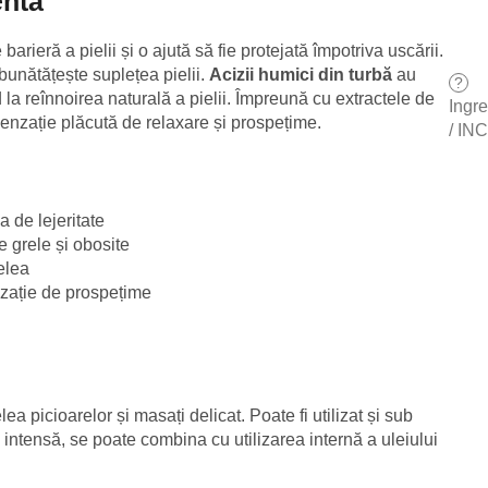
entă
arieră a pielii și o ajută să fie protejată împotriva uscării.
mbunătățește suplețea pielii.
Acizii humici din turbă
au
?
d la reînnoirea naturală a pielii. Împreună cu extractele de
Ingr
senzație plăcută de relaxare și prospețime.
/ INC
a de lejeritate
e grele și obosite
ielea
nzație de prospețime
lea picioarelor și masați delicat. Poate fi utilizat și sub
 intensă, se poate combina cu utilizarea internă a uleiului