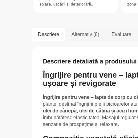
solare, uscării și deteriorării...
zona h
Descriere
Alternativ (8)
Evaluare
Descriere detaliată a produsului
Îngrijire pentru vene – la
ușoare și revigorate
Îngrijire pentru vene – lapte de corp cu 
plante, destinat îngrijirii pielii picioarelor
ulei de cânepă, ulei de cătină și acizi hum
îmbunătățesc elasticitatea. Masajul regulat su
senzație de prospețime și relaxare.