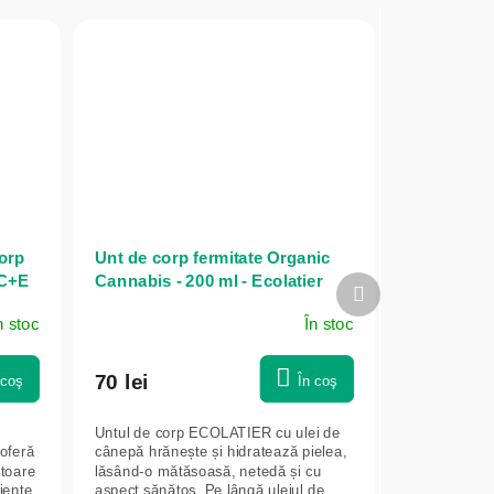
orp
Unt de corp fermitate Organic
 C+E
Cannabis - 200 ml - Ecolatier
Produsul
 OF
următor
n stoc
În stoc
70 lei
 coş
În coş
Untul de corp ECOLATIER cu ulei de
 oferă
cânepă hrănește și hidratează pielea,
itoare
lăsând-o mătăsoasă, netedă și cu
iente
aspect sănătos. Pe lângă uleiul de