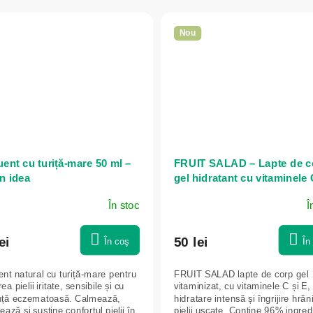
Nou
ent cu turiță-mare 50 ml –
FRUIT SALAD – Lapte de c
n idea
gel hidratant cu vitaminele
și mango 200 ml - NATURE
În stoc
Î
AGIVA
ei
50 lei
În coş
În
nt natural cu turiță-mare pentru
FRUIT SALAD lapte de corp gel
rea pielii iritate, sensibile și cu
vitaminizat, cu vitaminele C și E,
nță eczematoasă. Calmează,
hidratare intensă și îngrijire hrăn
lează și susține confortul pielii în
pielii uscate. Conține 96% ingred