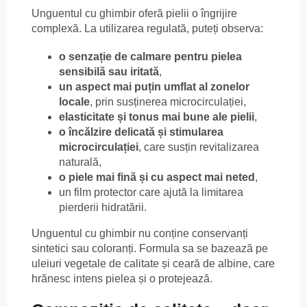
Unguentul cu ghimbir oferă pielii o îngrijire
complexă. La utilizarea regulată, puteți observa:
o senzație de calmare pentru pielea
sensibilă sau iritată
,
un aspect mai puțin umflat al zonelor
locale
, prin susținerea microcirculației,
elasticitate și tonus mai bune ale pielii
,
o încălzire delicată și stimularea
microcirculației
, care susțin revitalizarea
naturală,
o piele mai fină și cu aspect mai neted
,
un film protector care ajută la limitarea
pierderii hidratării.
Unguentul cu ghimbir nu conține conservanți
sintetici sau coloranți. Formula sa se bazează pe
uleiuri vegetale de calitate și ceară de albine, care
hrănesc intens pielea și o protejează.