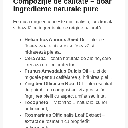
Compoziție de calitate – doar
ingrediente naturale pure
Formula unguentului este minimalistă, funcțională
și bazată pe ingrediente de origine naturală:
Helianthus Annuus Seed Oil
– ulei de
floarea-soarelui care catifelează și
hidratează pielea,
Cera Alba
– ceară naturală de albine, care
creează un film protector,
Prunus Amygdalus Dulcis Oil
– ulei de
migdale pentru catifelarea și hrănirea pielii,
Zingiber Officinale Root Oil
– ulei esențial
de ghimbir cu compuși activi apreciați în
îngrijirea pielii cu aspect umflat sau iritat,
Tocopherol
– vitamina E naturală, cu rol
antioxidant,
Rosmarinus Officinalis Leaf Extract
–
extract de rozmarin cu proprietăți
antioxidante.