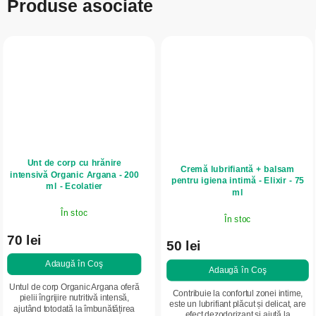
Produse asociate
Unt de corp cu hrănire
Cremă lubrifiantă + balsam
intensivă Organic Argana - 200
pentru igiena intimă - Elixir - 75
ml - Ecolatier
ml
În stoc
În stoc
70 lei
50 lei
Adaugă în Coş
Adaugă în Coş
Untul de corp Organic Argana oferă
Contribuie la confortul zonei intime,
pielii îngrijire nutritivă intensă,
este un lubrifiant plăcut și delicat, are
ajutând totodată la îmbunătățirea
efect dezodorizant și ajută la