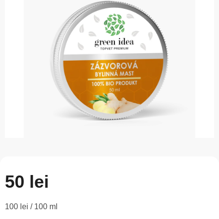
este
0,0
din
5
stele.
50 lei
Evaluare
100 lei / 100 ml
preţ: