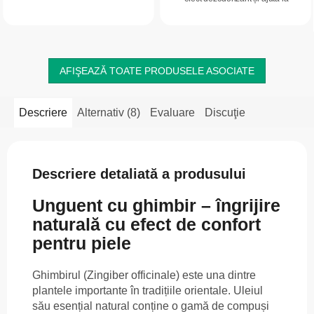
fermității și elasticității și la
reducerea senzațiilor de disconfort.
menținerea unui aspect tânăr.
Efectele cremei sunt...
Conține...
AFIŞEAZĂ TOATE PRODUSELE ASOCIATE
Descriere
Alternativ (8)
Evaluare
Discuţie
Descriere detaliată a produsului
Unguent cu ghimbir – îngrijire
naturală cu efect de confort
pentru piele
Ghimbirul (Zingiber officinale) este una dintre
plantele importante în tradițiile orientale. Uleiul
său esențial natural conține o gamă de compuși