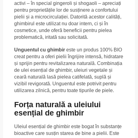
activi – în special gingeroli și shogaoli – apreciați
pentru proprietățile lor de susținere a confortului
pielii și a microcirculației. Datorită acestor calități,
ghimbirul este utilizat nu doar intern, ci și în
cosmetice, unde oferă beneficii pentru pielea
problematică, iritată sau solicitată.
Unguentul cu ghimbir
este un produs 100% BIO
creat pentru a oferi pielii îngrijire intensă, hidratare
și sprijin pentru revitalizarea naturală. Combinația
de ulei esențial de ghimbir, uleiuri vegetale și
ceară naturală lasă pielea catifelată, suplă și
vizibil revigorată. Unguentul este potrivit pentru
utilizarea zilnică, pentru toate tipurile de piele.
Forța naturală a uleiului
esențial de ghimbir
Uleiul esențial de ghimbir este bogat în substanțe
bioactive care susțin starea de bine a pielii. Este