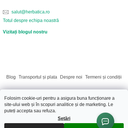
salut@herbatica.ro
Totul despre echipa noastră
Vizitați blogul nostru
Blog
Transportul și plata
Despre noi
Termeni și condiții
Folosim cookie-uri pentru a asigura buna funcționare a
site-ului web și în scopuri analitice și de marketing. Le
Creat de Shoptet
puteți accepta sau refuza.
Setări
Drepturi de autor 2026
Sãnãtate. Frumusete. Natura.
.