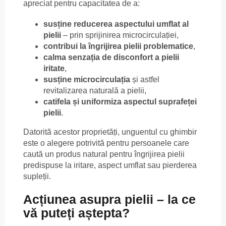
apreciat pentru capacitatea de a:
susține reducerea aspectului umflat al
pielii
– prin sprijinirea microcirculației,
contribui la îngrijirea pielii problematice
,
calma senzația de disconfort a pielii
iritate
,
susține microcirculația
și astfel
revitalizarea naturală a pielii,
catifela și uniformiza aspectul suprafeței
pielii
.
Datorită acestor proprietăți, unguentul cu ghimbir
este o alegere potrivită pentru persoanele care
caută un produs natural pentru îngrijirea pielii
predispuse la iritare, aspect umflat sau pierderea
supleții.
Acțiunea asupra pielii – la ce
vă puteți aștepta?