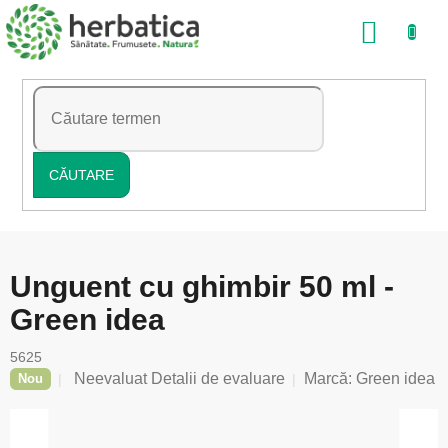
Treci
COŞ
la
conținut
DE
CUMP
CĂUTARE
Unguent cu ghimbir 50 ml -
Green idea
5625
Evaluarea
Neevaluat
Detalii de evaluare
Marcă:
Green idea
Nou
medie
a
produsului