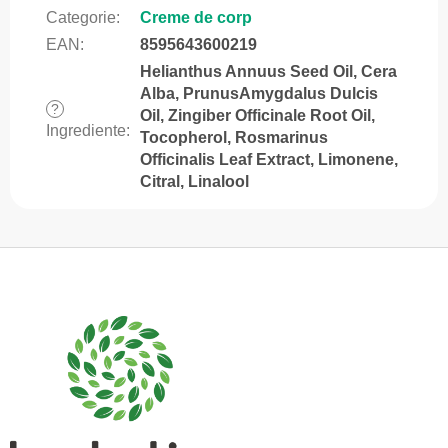
Categorie
:
Creme de corp
EAN
:
8595643600219
Helianthus Annuus Seed Oil, Cera
Alba, PrunusAmygdalus Dulcis
?
Oil, Zingiber Officinale Root Oil,
Ingrediente
:
Tocopherol, Rosmarinus
Officinalis Leaf Extract, Limonene,
Citral, Linalool
S
u
b
s
o
l