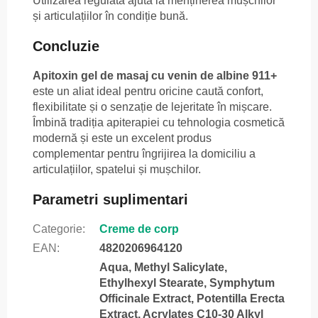
Utilizarea regulată ajută la menținerea mușchilor
și articulațiilor în condiție bună.
Concluzie
Apitoxin gel de masaj cu venin de albine 911+
este un aliat ideal pentru oricine caută confort,
flexibilitate și o senzație de lejeritate în mișcare.
Îmbină tradiția apiterapiei cu tehnologia cosmetică
modernă și este un excelent produs
complementar pentru îngrijirea la domiciliu a
articulațiilor, spatelui și mușchilor.
Parametri suplimentari
Categorie
:
Creme de corp
EAN
:
4820206964120
Aqua, Methyl Salicylate,
Ethylhexyl Stearate, Symphytum
Officinale Extract, Potentilla Erecta
Extract, Acrylates C10-30 Alkyl