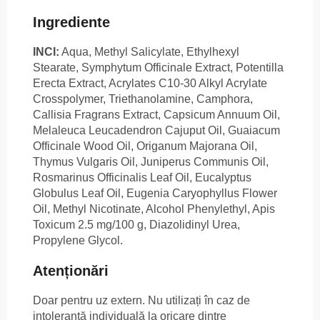
Ingrediente
INCI:
Aqua, Methyl Salicylate, Ethylhexyl
Stearate, Symphytum Officinale Extract, Potentilla
Erecta Extract, Acrylates C10-30 Alkyl Acrylate
Crosspolymer, Triethanolamine, Camphora,
Callisia Fragrans Extract, Capsicum Annuum Oil,
Melaleuca Leucadendron Cajuput Oil, Guaiacum
Officinale Wood Oil, Origanum Majorana Oil,
Thymus Vulgaris Oil, Juniperus Communis Oil,
Rosmarinus Officinalis Leaf Oil, Eucalyptus
Globulus Leaf Oil, Eugenia Caryophyllus Flower
Oil, Methyl Nicotinate, Alcohol Phenylethyl, Apis
Toxicum 2.5 mg/100 g, Diazolidinyl Urea,
Propylene Glycol.
Atenționări
Doar pentru uz extern. Nu utilizați în caz de
intoleranță individuală la oricare dintre