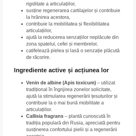
rigiditate a articulațiilor,
susține regenerarea cartilajelor și contribuie
la hrănirea acestora,
contribuie la mobilitatea și flexibilitatea
articulațiilor,
ajută la reducerea senzațiilor neplăcute din
zona spatelui, cefei și membrelor,
catifelează pielea și lasă o senzație plăcută
de răcorire.
Ingrediente active și acțiunea lor
Venin de albine (Apis toxicum)
– utilizat
tradițional în îngrijirea zonelor solicitate,
ajută la stimularea regenerării țesuturilor și
contribuie la o mai bună mobilitate a
articulațiilor.
Callisia fragrans
– plantă cunoscută în
tradiția populară din Rusia, apreciată pentru
susținerea confortului pielii și a regenerării