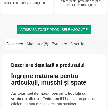
albine pentru protejarea stupilor,
solicitate ale corpului. Conține un
apreciat pentru susținerea
complex de extracte din plante și
organismului, inclusiv a imunității,
uleiuri esențiale, care ajută la...
digestiei, pielii, părului și unghiilor.
AFIŞEAZĂ TOATE PRODUSELE ASOCIATE
Descriere
Alternativ (8)
Evaluare
Discuţie
Descriere detaliată a produsului
Îngrijire naturală pentru
articulații, mușchi și spate
Apitoxin gel de masaj pentru articulații cu
venin de albine – Twinstec 911+
este un produs
eficient pentru masaj, destinat susținerii