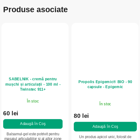
Produse asociate
SABELNIK - cremă pentru
Propolis Epigemic® BIO - 90
mușchi și articulații - 100 ml -
capsule - Epigemic
Twinstec 911+
În stoc
În stoc
60 lei
80 lei
Adaugă în Coş
Adaugă în Coş
Balsamul-gel este potrivit pentru
Un produs apicol unic, folosit de
masajul articulațiilor și al altor zone