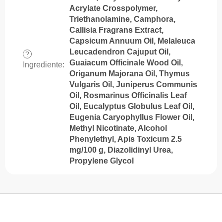
Acrylate Crosspolymer,
Triethanolamine, Camphora,
Callisia Fragrans Extract,
Capsicum Annuum Oil, Melaleuca
Leucadendron Cajuput Oil,
?
Guaiacum Officinale Wood Oil,
Ingrediente
:
Origanum Majorana Oil, Thymus
Vulgaris Oil, Juniperus Communis
Oil, Rosmarinus Officinalis Leaf
Oil, Eucalyptus Globulus Leaf Oil,
Eugenia Caryophyllus Flower Oil,
Methyl Nicotinate, Alcohol
Phenylethyl, Apis Toxicum 2.5
mg/100 g, Diazolidinyl Urea,
Propylene Glycol
S
u