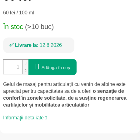
Evaluare
60 lei / 100 ml
preţ:
În stoc
(>10 buc)
Livrare la:
12.8.2026
Adăuga în coş
Gelul de masaj pentru articulații cu venin de albine este
apreciat pentru capacitatea sa de a oferi
o senzație de
confort în zonele solicitate, de a susține regenerarea
cartilajelor și mobilitatea articulațiilor
.
Informaţii detaliate