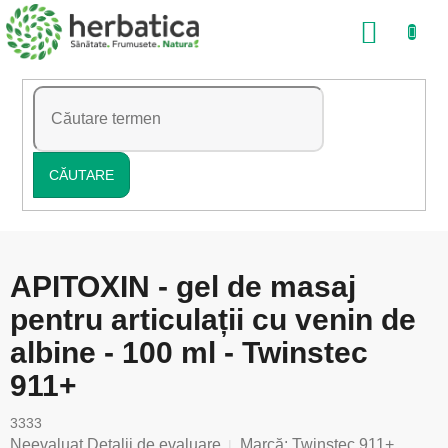
Treci
COŞ
la
conținut
DE
CUMP
CĂUTARE
APITOXIN - gel de masaj
pentru articulații cu venin de
albine - 100 ml - Twinstec
911+
3333
Evaluarea
Neevaluat
Detalii de evaluare
Marcă:
Twinstec 911+