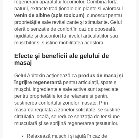
regenerării aparatului locomotor. Combină forța
naturii, extracte tradiționale din plante și valorosul
venin de albine (apis toxicum)
, cunoscut pentru
proprietățile sale revitalizante și stimulante. Gelul
oferă o senzație de confort în caz de oboseală,
rigiditate și disconfort la nivelul articulațiilor sau
mușchilor și susține mobilitatea acestora.
Efecte și beneficii ale gelului de
masaj
Gelul Apitoxin acționează ca
produs de masaj și
îngrijire regenerantă
pentru articulații, spate și
mușchi. Ingredientele sale active sunt apreciate
pentru proprietățile lor de relaxare și pentru
susținerea confortului zonelor masate. Prin
masarea regulată a zonelor solicitate, se susține
circulația locală, se reduce senzația de tensiune
musculară și se sprijină regenerarea țesuturilor.
Relaxează mușchii și ajută în caz de