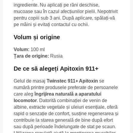
ingrediente. Nu aplicați pe răni deschise,
mucoase sau în cazul afecțiunilor pielii. Nepotrivit
pentru copiii sub 3 ani. După aplicare, spălați-vă
pe mâini și evitați contactul cu ochii.
Volum și origine
Volum:
100 ml
Țara de origine:
Rusia
De ce să alegeți Apitoxin 911+
Gelul de masaj
Twinstec 911+ Apitoxin
se
numără printre produsele preferate de persoanele
care aleg
îngrijirea naturală a aparatului
locomotor
. Datorită combinației de venin de
albine, extracte vegetale și uleiuri esențiale, oferă
rapid o senzație de confort, susține regenerarea și
contribuie la starea generală de bine după efort
sau după perioade îndelungate de stat pe scaun.