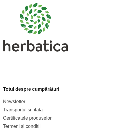
b
s
o
l
Totul despre cumpărături
Newsletter
Transportul și plata
Certificatele produselor
Termeni și condiții