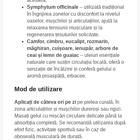
acesteia.
Symphytum officinale
– utilizată tradițional
în îngrijirea zonelor cu disconfort la nivelul
oaselor, mușchilor și articulațiilor, ajută la
relaxarea tensiunii musculare și la
regenerarea țesuturilor solicitate.
Camfor, cimbru, eucalipt, rozmarin,
măghiran, cuișoare, ienupăr, arbore de
ceai și lemn de guaiac
– uleiuri esențiale
naturale care susțin circulația locală, oferă o
senzație de încălzire și conferă gelului o
aromă proaspătă, erbacee.
Mod de utilizare
Aplicați de câteva ori pe zi
pe pielea curată, în
zona articulațiilor și mușchilor dureroși sau rigizi.
Masați gelul cu mișcări circulare delicate până la
absorbția completă. Se recomandă utilizarea după
efort fizic, activitate sportivă sau în caz de
oboseală musculară de durată.