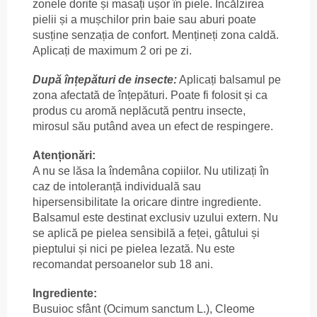
zonele dorite și masați ușor în piele. Încălzirea
pielii și a mușchilor prin baie sau aburi poate
susține senzația de confort. Mențineți zona caldă.
Aplicați de maximum 2 ori pe zi.
După înțepături de insecte:
Aplicați balsamul pe
zona afectată de înțepături. Poate fi folosit și ca
produs cu aromă neplăcută pentru insecte,
mirosul său putând avea un efect de respingere.
Atenționări:
A nu se lăsa la îndemâna copiilor. Nu utilizați în
caz de intoleranță individuală sau
hipersensibilitate la oricare dintre ingrediente.
Balsamul este destinat exclusiv uzului extern. Nu
se aplică pe pielea sensibilă a feței, gâtului și
pieptului și nici pe pielea lezată. Nu este
recomandat persoanelor sub 18 ani.
Ingrediente:
Busuioc sfânt (Ocimum sanctum L.), Cleome