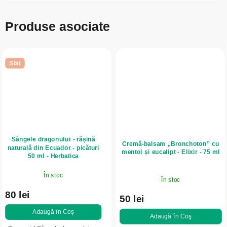
Produse asociate
Sfat
Sângele dragonului - rășină
Cremă-balsam „Bronchoton” cu
naturală din Ecuador - picături
mentol și eucalipt - Elixir - 75 ml
50 ml - Herbatica
În stoc
În stoc
80 lei
50 lei
Adaugă în Coş
Adaugă în Coş