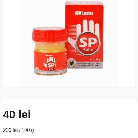
este
0,0
din
5
stele.
40 lei
Evaluare
200 lei / 100 g
preţ: