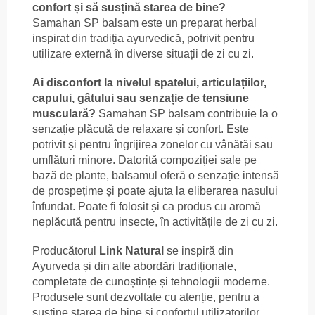
confort și să susțină starea de bine?
Samahan SP balsam este un preparat herbal
inspirat din tradiția ayurvedică, potrivit pentru
utilizare externă în diverse situații de zi cu zi.
Ai disconfort la nivelul spatelui, articulațiilor,
capului, gâtului sau senzație de tensiune
musculară?
Samahan SP balsam contribuie la o
senzație plăcută de relaxare și confort. Este
potrivit și pentru îngrijirea zonelor cu vânătăi sau
umflături minore. Datorită compoziției sale pe
bază de plante, balsamul oferă o senzație intensă
de prospețime și poate ajuta la eliberarea nasului
înfundat. Poate fi folosit și ca produs cu aromă
neplăcută pentru insecte, în activitățile de zi cu zi.
Producătorul
Link Natural
se inspiră din
Ayurveda și din alte abordări tradiționale,
completate de cunoștințe și tehnologii moderne.
Produsele sunt dezvoltate cu atenție, pentru a
susține starea de bine și confortul utilizatorilor.