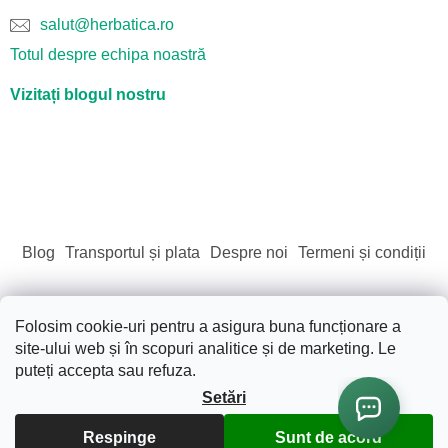
salut@herbatica.ro
Totul despre echipa noastră
Vizitați blogul nostru
Blog
Transportul și plata
Despre noi
Termeni și condiții
Folosim cookie-uri pentru a asigura buna funcționare a
site-ului web și în scopuri analitice și de marketing. Le
Creat de Shoptet
puteți accepta sau refuza.
Setări
Drepturi de autor 2026
Sãnãtate. Frumusete. Natura.
.
Respinge
Sunt de acord
Toate drepturile rezervate.
Editați setările cookie-urilor