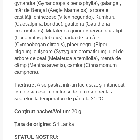
gynandra (Gynandropsis pentaphylla), galangal,
măr de Bengal (Aegle Marmelos), arborele
castității chinezesc (Vitex negundo), Kumburu
(Caesalpinia bonduc), gaultéria (Gaultheria
procumbens), Melaleuca quinquenervia, eucalipt
(Eucalyptus globulus), iarbă de lămâie
(Cympobogan citratus), piper negru (Piper
nigrum), cuișoare (Syzygium aromaticum), ulei de
arbore de ceai (Melaleuca altemifolia), mentă de
câmp (Mentha arvenis), camfor (Cinnamomum
camphora).
Păstrare:
A se păstra într-un loc uscat și întunecat,
ferit de accesul copiilor și de lumina directă a
soarelui, la temperaturi de până la 25 °C.
Conținut pachet/Volum:
20 g
Țara de origine:
Sri Lanka
SFATUL NOSTRU: