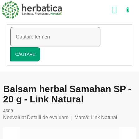
Treci
COŞ
la
conținut
DE
CUMP
CĂUTARE
Balsam herbal Samahan SP -
20 g - Link Natural
4609
Evaluarea
Neevaluat
Detalii de evaluare
Marcă:
Link Natural
medie
a
produsului