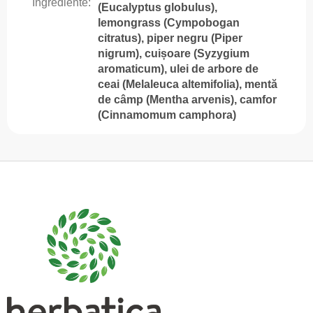
Ingrediente
:
(Eucalyptus globulus),
lemongrass (Cympobogan
citratus), piper negru (Piper
nigrum), cuișoare (Syzygium
aromaticum), ulei de arbore de
ceai (Melaleuca altemifolia), mentă
de câmp (Mentha arvenis), camfor
(Cinnamomum camphora)
S
u
b
s
o
l