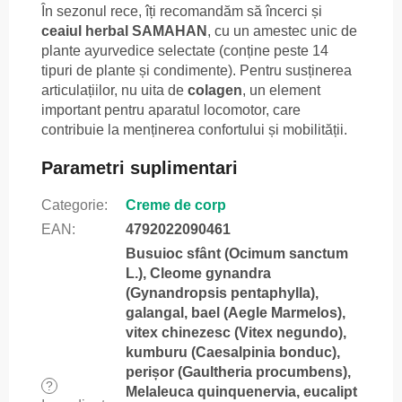
În sezonul rece, îți recomandăm să încerci și
ceaiul herbal SAMAHAN
, cu un amestec unic de
plante ayurvedice selectate (conține peste 14
tipuri de plante și condimente). Pentru susținerea
articulațiilor, nu uita de
colagen
, un element
important pentru aparatul locomotor, care
contribuie la menținerea confortului și mobilității.
Parametri suplimentari
Categorie
:
Creme de corp
EAN
:
4792022090461
Busuioc sfânt (Ocimum sanctum
L.), Cleome gynandra
(Gynandropsis pentaphylla),
galangal, bael (Aegle Marmelos),
vitex chinezesc (Vitex negundo),
kumburu (Caesalpinia bonduc),
perișor (Gaultheria procumbens),
?
Melaleuca quinquenervia, eucalipt