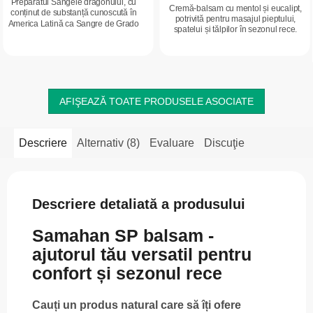
Preparatul Sângele dragonului, cu
Cremă-balsam cu mentol și eucalipt,
conținut de substanță cunoscută în
potrivită pentru masajul pieptului,
America Latină ca Sangre de Grado
spatelui și tălpilor în sezonul rece.
și în Europa ca Sangre de Drago,
Oferă o senzație plăcută de încălzire și
este o rășină naturală a arborelui...
prospețime, susține...
AFIŞEAZĂ TOATE PRODUSELE ASOCIATE
Descriere
Alternativ (8)
Evaluare
Discuţie
Descriere detaliată a produsului
Samahan SP balsam -
ajutorul tău versatil pentru
confort și sezonul rece
Cauți un produs natural care să îți ofere