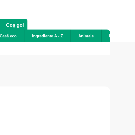
COŞ
Coş gol
DE
Casă eco
Ingrediente A - Z
Animale
Noutăți
CUMPĂRĂTURI