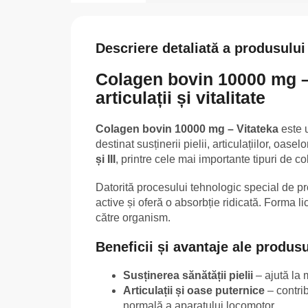
Descriere detaliată a produsului
Colagen bovin 10000 mg –
articulații și vitalitate
Colagen bovin 10000 mg – Vitateka
este u
destinat susținerii pielii, articulațiilor, oasel
și III
, printre cele mai importante tipuri de 
Datorită procesului tehnologic special de pro
active și oferă o absorbție ridicată. Forma l
către organism.
Beneficii și avantaje ale produsu
Susținerea sănătății pielii
– ajută la m
Articulații și oase puternice
– contrib
normală a aparatului locomotor.