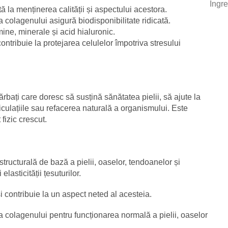
Ingr
ă la menținerea calității și aspectului acestora.
a colagenului asigură biodisponibilitate ridicată.
ine, minerale și acid hialuronic.
ntribuie la protejarea celulelor împotriva stresului
ărbați care doresc să susțină sănătatea pielii, să ajute la
iculațiile sau refacerea naturală a organismului. Este
 fizic crescut.
ructurală de bază a pielii, oaselor, tendoanelor și
elasticității țesuturilor.
și contribuie la un aspect neted al acesteia.
 colagenului pentru funcționarea normală a pielii, oaselor