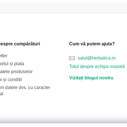
despre cumpărături
Cum vă putem ajuta?
tter
salut@herbatica.ro
rtul și plata
Totul despre echipa noastră
catele produselor
Vizitați blogul nostru
 și condiții
m datele dvs. cu caracter
al