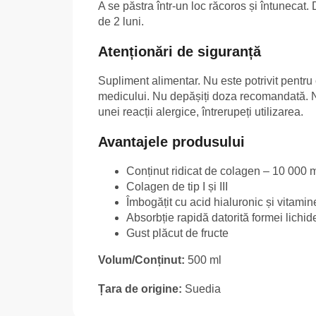
A se păstra într-un loc răcoros și întunecat.
de 2 luni.
Atenționări de siguranță
Supliment alimentar. Nu este potrivit pentru 
medicului. Nu depășiți doza recomandată. Nu 
unei reacții alergice, întrerupeți utilizarea.
Avantajele produsului
Conținut ridicat de colagen – 10 000 m
Colagen de tip I și III
Îmbogățit cu acid hialuronic și vitamin
Absorbție rapidă datorită formei lichid
Gust plăcut de fructe
Volum/Conținut:
500 ml
Țara de origine:
Suedia