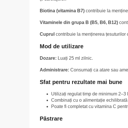
Biotina (vitamina B7)
contribuie la menținere
Vitaminele din grupa B (B5, B6, B12)
cont
Cuprul
contribuie la menținerea țesuturilor 
Mod de utilizare
Dozare:
Luați 25 ml zilnic.
Administrare:
Consumați ca atare sau ames
Sfat pentru rezultate mai bune
Utilizați regulat timp de minimum 2–3 lu
Combinați cu o alimentație echilibrată 
Poate fi completat cu vitamina C pentr
Păstrare