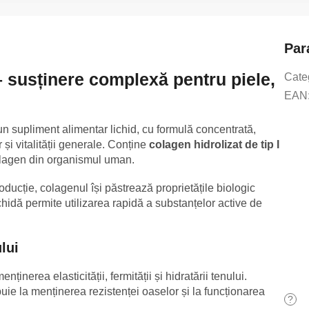
Par
 susținere complexă pentru piele,
Cate
EAN
n supliment alimentar lichid, cu formulă concentrată,
or și vitalității generale. Conține
colagen hidrolizat de tip I
colagen din organismul uman.
ducție, colagenul își păstrează proprietățile biologic
ichidă permite utilizarea rapidă a substanțelor active de
lui
enținerea elasticității, fermității și hidratării tenului.
uie la menținerea rezistenței oaselor și la funcționarea
?