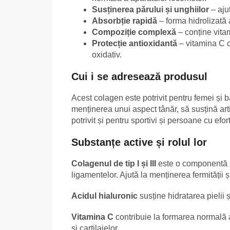
Susținerea părului și unghiilor
– ajut
Absorbție rapidă
– forma hidrolizată 
Compoziție complexă
– conține vitam
Protecție antioxidantă
– vitamina C co
oxidativ.
Cui i se adresează produsul
Acest colagen este potrivit pentru femei și b
menținerea unui aspect tânăr, să susțină art
potrivit și pentru sportivi și persoane cu efort
Substanțe active și rolul lor
Colagenul de tip I și III
este o componentă st
ligamentelor. Ajută la menținerea fermității și 
Acidul hialuronic
susține hidratarea pielii 
Vitamina C
contribuie la formarea normală a
și cartilajelor.