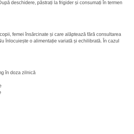
 După deschidere, păstrați la frigider și consumați în termen
copii, femei însărcinate și care alăptează fără consultarea
înlocuiește o alimentație variată și echilibrată. În cazul
g în doza zilnică
e
e