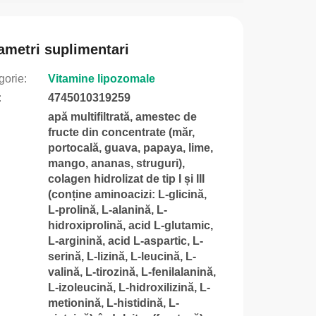
ametri suplimentari
gorie
:
Vitamine lipozomale
:
4745010319259
apă multifiltrată, amestec de
fructe din concentrate (măr,
portocală, guava, papaya, lime,
mango, ananas, struguri),
colagen hidrolizat de tip I și III
(conține aminoacizi: L-glicină,
L-prolină, L-alanină, L-
hidroxiprolină, acid L-glutamic,
L-arginină, acid L-aspartic, L-
serină, L-lizină, L-leucină, L-
valină, L-tirozină, L-fenilalanină,
L-izoleucină, L-hidroxilizină, L-
metionină, L-histidină, L-