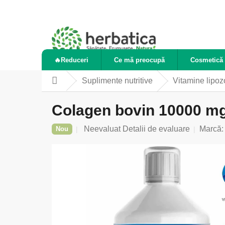
Treci
la
conținut
🔥Reduceri
Ce mă preocupă
Cosmetică 
Suplimente nutritive
Vitamine lipo
Acasă
Colagen bovin 10000 mg 
Evaluarea
Neevaluat
Detalii de evaluare
Marcă
Nou
medie
a
produsului
este
0,0
din
5
stele.