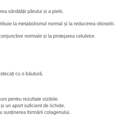
a sănătății părului și a pielii.
ribuie la metabolismul normal și la reducerea oboselii.
conjunctive normale și la protejarea celulelor.
tecați cu o băutură.
ni pentru rezultate vizibile.
și un aport suficient de lichide.
u susținerea formării colagenului.