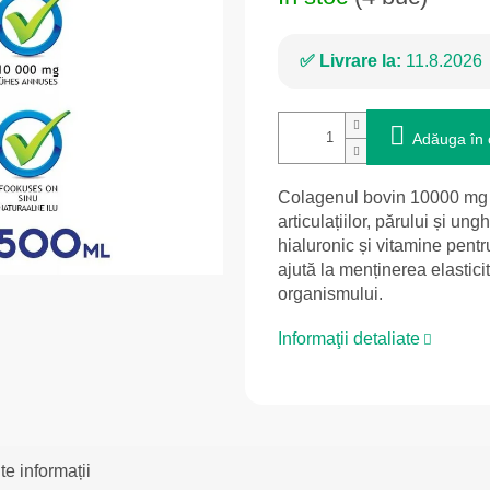
Livrare la:
11.8.2026
Adăuga în 
Colagenul bovin 10000 mg în
articulațiilor, părului și ungh
hialuronic și vitamine pent
ajută la menținerea elasticit
organismului.
Informaţii detaliate
te informații