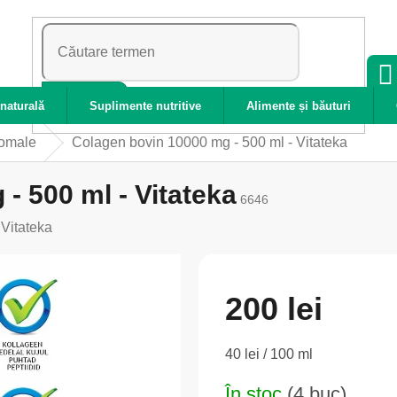
CĂUTARE
naturală
Suplimente nutritive
Alimente și băuturi
zomale
Colagen bovin 10000 mg - 500 ml - Vitateka
- 500 ml - Vitateka
6646
:
Vitateka
200 lei
Evaluare
40 lei / 100 ml
preţ:
În stoc
(4 buc)