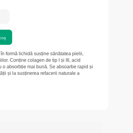
coş
 formă lichidă susține sănătatea pielii,
iilor. Conține colagen de tip I și III, acid
ru o absorbție mai bună. Se absoarbe rapid și
ății și la susținerea refacerii naturale a