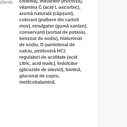
cisteină), îndulcitor (fructoză),
ediente
:
vitamina C (acid L-ascorbic),
aromă naturală (căpșuni),
colorant (pulbere din cartofi
mov), emulgator (gumă xantan),
conservanți (sorbat de potasiu,
benzoat de sodiu), hialuronat
de sodiu, D-pantotenat de
calciu, piridoxină HCl,
regulatori de aciditate (acid
citric, acid malic), îndulcitor
(glicozide de steviol), biotină,
gluconat de cupru,
metilcobalamină.