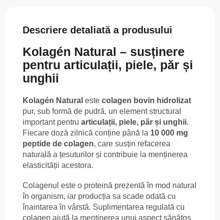
Descriere detaliată a produsului
Kolagén Natural – susținere
pentru articulații, piele, păr și
unghii
Kolagén Natural
este
colagen bovin hidrolizat
pur, sub formă de pudră, un element structural
important pentru
articulații, piele, păr și unghii
.
Fiecare doză zilnică conține până la
10 000 mg
peptide de colagen
, care susțin refacerea
naturală a țesuturilor și contribuie la menținerea
elasticității acestora.
Colagenul este o proteină prezentă în mod natural
în organism, iar producția sa scade odată cu
înaintarea în vârstă. Suplimentarea regulată cu
colagen ajută la menținerea unui aspect sănătos