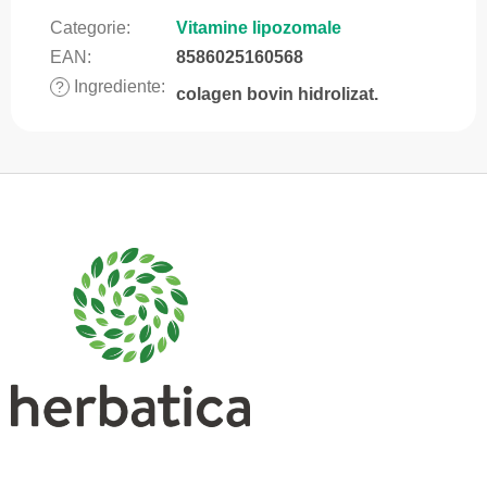
Categorie
:
Vitamine lipozomale
EAN
:
8586025160568
Ingrediente
:
?
colagen bovin hidrolizat.
S
u
b
s
o
l