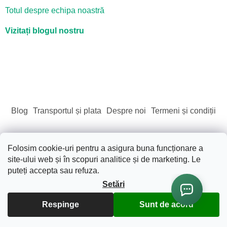
Totul despre echipa noastră
Vizitați blogul nostru
Blog
Transportul și plata
Despre noi
Termeni și condiții
Folosim cookie-uri pentru a asigura buna funcționare a
site-ului web și în scopuri analitice și de marketing. Le
Creat de Shoptet
puteți accepta sau refuza.
Setări
Drepturi de autor 2026
Sãnãtate. Frumusete. Natura.
.
Toate drepturile rezervate.
Editați setările cookie-urilor
Respinge
Sunt de acord