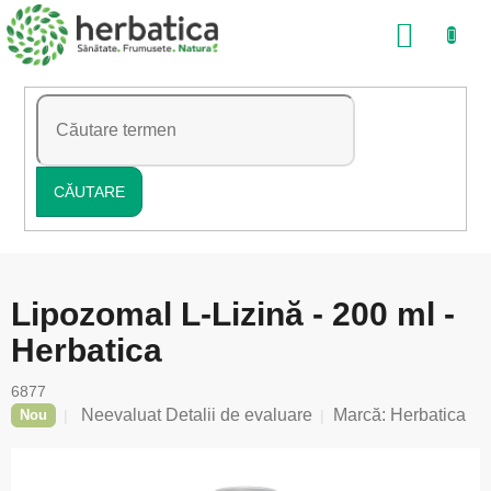
Treci
COŞ
la
conținut
DE
CUMP
CĂUTARE
Lipozomal L-Lizină - 200 ml -
Herbatica
6877
Evaluarea
Neevaluat
Detalii de evaluare
Marcă:
Herbatica
Nou
medie
a
produsului