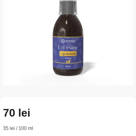
este
0,0
din
5
stele.
70 lei
Evaluare
35 lei / 100 ml
preţ: