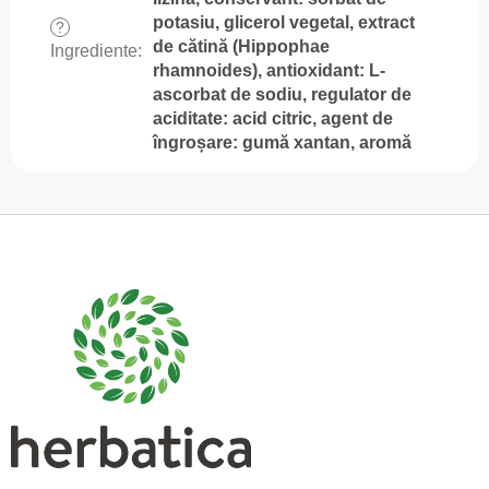
potasiu, glicerol vegetal, extract
?
de cătină (Hippophae
Ingrediente
:
rhamnoides), antioxidant: L-
ascorbat de sodiu, regulator de
aciditate: acid citric, agent de
îngroșare: gumă xantan, aromă
S
u
b
s
o
l