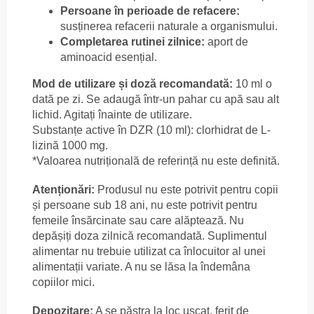
Persoane în perioade de refacere:
susținerea refacerii naturale a organismului.
Completarea rutinei zilnice:
aport de
aminoacid esențial.
Mod de utilizare și doză recomandată:
10 ml o
dată pe zi. Se adaugă într-un pahar cu apă sau alt
lichid. Agitați înainte de utilizare.
Substanțe active în DZR (10 ml): clorhidrat de L-
lizină 1000 mg.
*Valoarea nutrițională de referință nu este definită.
Atenționări:
Produsul nu este potrivit pentru copii
și persoane sub 18 ani, nu este potrivit pentru
femeile însărcinate sau care alăptează. Nu
depășiți doza zilnică recomandată. Suplimentul
alimentar nu trebuie utilizat ca înlocuitor al unei
alimentații variate. A nu se lăsa la îndemâna
copiilor mici.
Depozitare:
A se păstra la loc uscat, ferit de