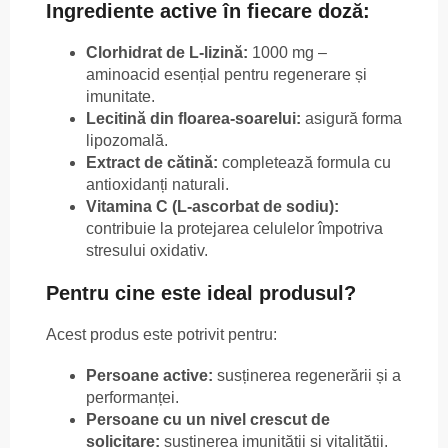
Ingrediente active în fiecare doză:
Clorhidrat de L-lizină:
1000 mg –
aminoacid esențial pentru regenerare și
imunitate.
Lecitină din floarea-soarelui:
asigură forma
lipozomală.
Extract de cătină:
completează formula cu
antioxidanți naturali.
Vitamina C (L-ascorbat de sodiu):
contribuie la protejarea celulelor împotriva
stresului oxidativ.
Pentru cine este ideal produsul?
Acest produs este potrivit pentru:
Persoane active:
susținerea regenerării și a
performanței.
Persoane cu un nivel crescut de
solicitare:
susținerea imunității și vitalității.