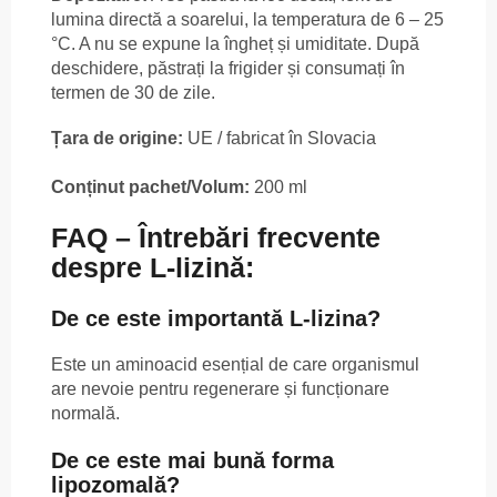
lumina directă a soarelui, la temperatura de 6 – 25
°C. A nu se expune la îngheț și umiditate. După
deschidere, păstrați la frigider și consumați în
termen de 30 de zile.
Țara de origine:
UE / fabricat în Slovacia
Conținut pachet/Volum:
200 ml
FAQ – Întrebări frecvente
despre L-lizină:
De ce este importantă L-lizina?
Este un aminoacid esențial de care organismul
are nevoie pentru regenerare și funcționare
normală.
De ce este mai bună forma
lipozomală?