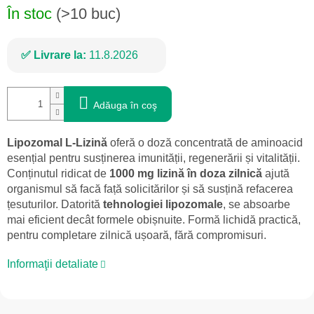
În stoc
(>10 buc)
Livrare la:
11.8.2026
Adăuga în coş
Lipozomal L-Lizină
oferă o doză concentrată de aminoacid
esențial pentru susținerea imunității, regenerării și vitalității.
Conținutul ridicat de
1000 mg lizină în doza zilnică
ajută
organismul să facă față solicitărilor și să susțină refacerea
țesuturilor. Datorită
tehnologiei lipozomale
, se absoarbe
mai eficient decât formele obișnuite. Formă lichidă practică,
pentru completare zilnică ușoară, fără compromisuri.
Informaţii detaliate