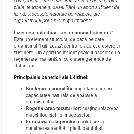
colagenului – proteină structurală de bază pentru
piele, tendoane și oase. Fără un aport suficient de
lizină, procesele naturale de refacere ale
organismului pot fi mai puțin eficiente.
Lizina nu este doar „un aminoacid obișnuit”.
Este un element structural de bază pe care
organismul îl utilizează pentru refacere, creștere și
susținere. Un aport insuficient poate fi asociat cu o
regenerare mai lentă și cu o stare generală de
slăbiciune.
Principalele beneficii ale L-lizinei:
Susținerea imunității:
importantă pentru
capacitatea naturală de apărare a
organismului.
Regenerarea țesuturilor:
susține refacerea
mușchilor, pielii și mucoaselor.
Formarea colagenului:
contribuie la
menținerea sănătății pielii, părului și