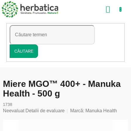
Treci
COŞ
la
conținut
DE
CUMP
CĂUTARE
Miere MGO™ 400+ - Manuka
Health - 500 g
1738
Evaluarea
Neevaluat
Detalii de evaluare
Marcă:
Manuka Health
medie
a
produsului