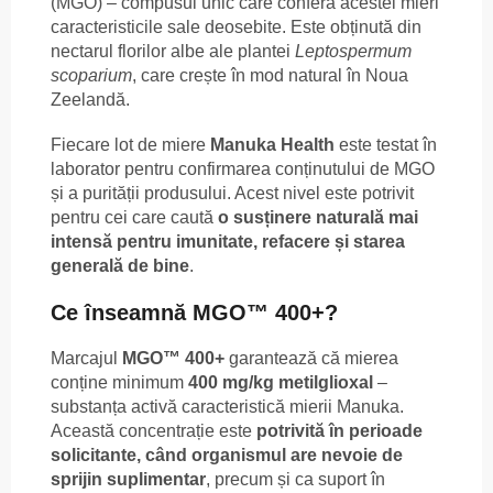
(MGO) – compusul unic care conferă acestei mieri
caracteristicile sale deosebite. Este obținută din
nectarul florilor albe ale plantei
Leptospermum
scoparium
, care crește în mod natural în Noua
Zeelandă.
Fiecare lot de miere
Manuka Health
este testat în
laborator pentru confirmarea conținutului de MGO
și a purității produsului. Acest nivel este potrivit
pentru cei care caută
o susținere naturală mai
intensă pentru imunitate, refacere și starea
generală de bine
.
Ce înseamnă MGO™ 400+?
Marcajul
MGO™ 400+
garantează că mierea
conține minimum
400 mg/kg metilglioxal
–
substanța activă caracteristică mierii Manuka.
Această concentrație este
potrivită în perioade
solicitante, când organismul are nevoie de
sprijin suplimentar
, precum și ca suport în