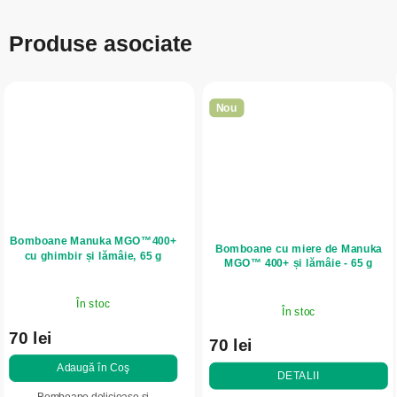
Produse asociate
Nou
Bomboane Manuka MGO™400+
Bomboane cu miere de Manuka
cu ghimbir și lămâie, 65 g
MGO™ 400+ și lămâie - 65 g
În stoc
În stoc
70 lei
70 lei
Adaugă în Coş
DETALII