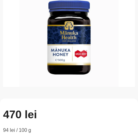
este
0,0
din
5
stele.
470 lei
Evaluare
94 lei / 100 g
preţ: