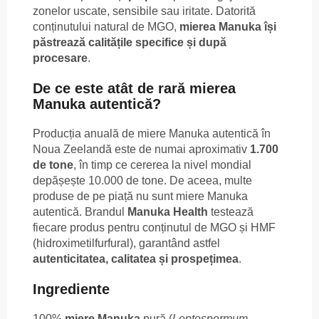
zonelor uscate, sensibile sau iritate. Datorită
conținutului natural de MGO,
mierea Manuka își
păstrează calitățile specifice și după
procesare
.
De ce este atât de rară mierea
Manuka autentică?
Producția anuală de miere Manuka autentică în
Noua Zeelandă este de numai aproximativ
1.700
de tone
, în timp ce cererea la nivel mondial
depășește 10.000 de tone. De aceea, multe
produse de pe piață nu sunt miere Manuka
autentică. Brandul
Manuka Health
testează
fiecare produs pentru conținutul de MGO și HMF
(hidroximetilfurfural), garantând astfel
autenticitatea, calitatea și prospețimea
.
Ingrediente
100%
miere Manuka
pură (
Leptospermum