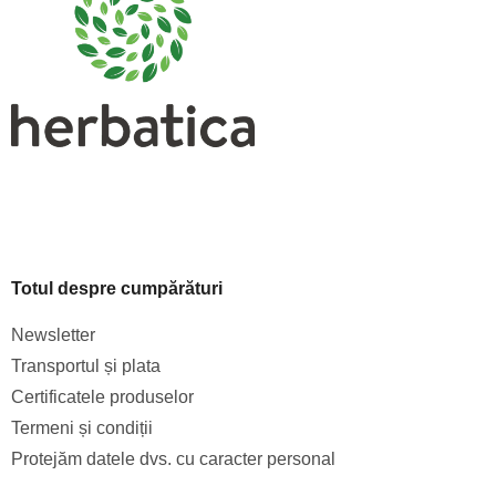
o
l
Totul despre cumpărături
Newsletter
Transportul și plata
Certificatele produselor
Termeni și condiții
Protejăm datele dvs. cu caracter personal