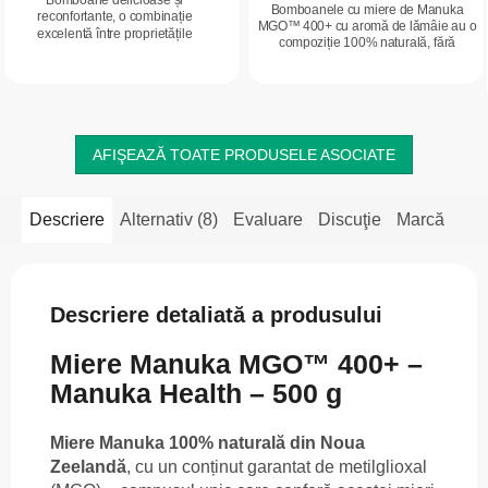
Bomboane delicioase și
Bomboanele cu miere de Manuka
reconfortante, o combinație
MGO™ 400+ cu aromă de lămâie au o
excelentă între proprietățile
compoziție 100% naturală, fără
apreciate ale mierii premium de
coloranți artificiali și conservanți.
Manuka din Noua Zeelandă, aroma
naturală de ghimbir și lămâie și...
AFIŞEAZĂ TOATE PRODUSELE ASOCIATE
Descriere
Alternativ (8)
Evaluare
Discuţie
Marcă
Descriere detaliată a produsului
Miere Manuka MGO™ 400+ –
Manuka Health – 500 g
Miere Manuka 100% naturală din Noua
Zeelandă
, cu un conținut garantat de metilglioxal