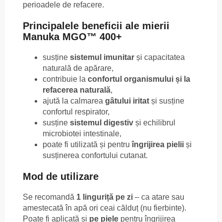
perioadele de refacere.
Principalele beneficii ale mierii
Manuka MGO™ 400+
susține
sistemul imunitar
și capacitatea
naturală de apărare,
contribuie la
confortul organismului și la
refacerea naturală
,
ajută la calmarea
gâtului iritat
și susține
confortul respirator,
susține
sistemul digestiv
și echilibrul
microbiotei intestinale,
poate fi utilizată și pentru
îngrijirea pielii
și
susținerea confortului cutanat.
Mod de utilizare
Se recomandă
1 linguriță pe zi
– ca atare sau
amestecată în apă ori ceai călduț (nu fierbinte).
Poate fi aplicată și
pe piele
pentru îngrijirea