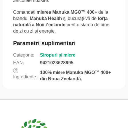
articolele noastre.
Comandați
mierea Manuka MGO™ 400+
de la
brandul
Manuka Health
și bucurați-vă de
forța
naturală a Noii Zeelande
pentru starea de bine
de zi cu zi și energie.
Parametri suplimentari
Categorie
:
Siropuri și miere
EAN
:
9421023628995
?
100% miere Manuka MGO™ 400+
Ingrediente
:
din Noua Zeelandă.
S
u
b
s