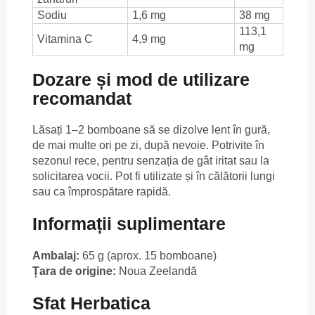
Sodiu
1,6 mg
38 mg
113,1
Vitamina C
4,9 mg
mg
Dozare și mod de utilizare
recomandat
Lăsați 1–2 bomboane să se dizolve lent în gură,
de mai multe ori pe zi, după nevoie. Potrivite în
sezonul rece, pentru senzația de gât iritat sau la
solicitarea vocii. Pot fi utilizate și în călătorii lungi
sau ca împrospătare rapidă.
Informații suplimentare
Ambalaj:
65 g (aprox. 15 bomboane)
Țara de origine:
Noua Zeelandă
Sfat Herbatica