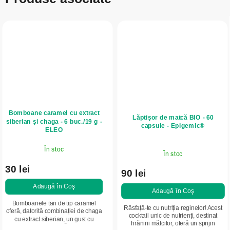
Bomboane caramel cu extract
Lăptișor de matcă BIO - 60
siberian și chaga - 6 buc./19 g -
capsule - Epigemic®
ELEO
În stoc
În stoc
30 lei
90 lei
Adaugă în Coş
Adaugă în Coş
Bomboanele tari de tip caramel
Răsfață-te cu nutriția reginelor! Acest
oferă, datorită combinației de chaga
cocktail unic de nutrienți, destinat
cu extract siberian, un gust cu
hrănirii mătcilor, oferă un sprijin
adevărat interesant. Împreună cu