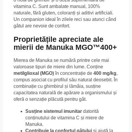
vitamina C. Sunt ambalate manual, 100%
naturale, fără gluten, coloranți și aditivi artificiali.
Un companion ideal în zilele reci sau atunci când
gâtul are nevoie de confort.
Proprietățile apreciate ale
mierii de Manuka MGO™400+
Mierea de Manuka se numără printre cele mai
valoroase tipuri de miere din lume. Conține
metilglioxal (MGO)
în concentrație de
400 mg/kg
,
compus asociat cu profilul său natural deosebit. În
combinație cu ghimbirul și lămâia, susține
capacitatea naturală de apărare a organismului și
oferă o senzație plăcută pentru gât.
Susține sistemul imunitar
datorită
conținutului de vitamina C și miere de
Manuka.
Contribuie la confortul gâtului
și ajută la