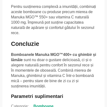
Pentru susținerea complexă a imunității, combinați
aceste bomboane cu produse precum mierea de
Manuka MGO™ 550+ sau vitamina C naturală
1000 mg. Împreună pot susține capacitatea
naturală de apărare și confortul gâtului în sezonul
rece.
Concluzie
Bomboanele Manuka MGO™400+ cu ghimbir și
lămâie
sunt nu doar o gustare delicioasă, ci și o
alegere naturală pentru confort în sezonul rece și
în momentele de oboseală. Combină mierea de
Manuka, ghimbirul și vitamina C într-o bomboană
mică – pentru stare de bine de zi cu zi și
susținerea imunității.
Parametri suplimentari
Categorie
:
Bomboane