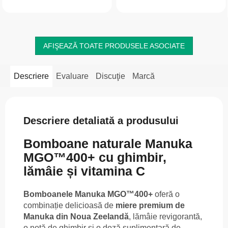
valoros și pentru organismul uman.
celelalte ingrediente, susțin
vitalitatea și...
AFIŞEAZĂ TOATE PRODUSELE ASOCIATE
Descriere
Evaluare
Discuţie
Marcă
Descriere detaliată a produsului
Bomboane naturale Manuka
MGO™400+ cu ghimbir,
lămâie și vitamina C
Bomboanele Manuka MGO™400+
oferă o
combinație delicioasă de
miere premium de
Manuka din Noua Zeelandă
, lămâie revigorantă,
o notă de ghimbir și o doză suplimentară de