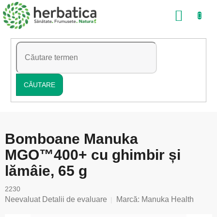
Treci
COŞ
la
conținut
DE
CUMP
CĂUTARE
Bomboane Manuka
MGO™400+ cu ghimbir și
lămâie, 65 g
2230
Evaluarea
Neevaluat
Detalii de evaluare
Marcă:
Manuka Health
medie