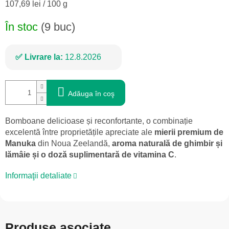
Evaluare
107,69 lei / 100 g
preţ:
În stoc
(9 buc)
Livrare la:
12.8.2026
Adăuga în coş
Bomboane delicioase și reconfortante, o combinație
excelentă între proprietățile apreciate ale
mierii premium de
Manuka
din Noua Zeelandă,
aroma naturală de ghimbir și
lămâie și o doză suplimentară de vitamina C
.
Informaţii detaliate
Produse asociate