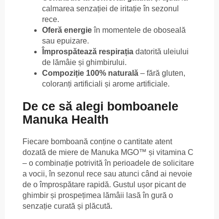
calmarea senzației de iritație în sezonul
rece.
Oferă energie
în momentele de oboseală
sau epuizare.
Împrospătează respirația
datorită uleiului
de lămâie și ghimbirului.
Compoziție 100% naturală
– fără gluten,
coloranți artificiali și arome artificiale.
De ce să alegi bomboanele
Manuka Health
Fiecare bomboană conține o cantitate atent
dozată de miere de Manuka MGO™ și vitamina C
– o combinație potrivită în perioadele de solicitare
a vocii, în sezonul rece sau atunci când ai nevoie
de o împrospătare rapidă. Gustul ușor picant de
ghimbir și prospețimea lămâii lasă în gură o
senzație curată și plăcută.