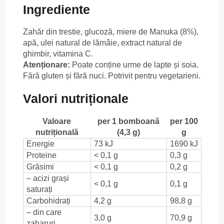
Ingrediente
Zahăr din trestie, glucoză, miere de Manuka (8%),
apă, ulei natural de lămâie, extract natural de
ghimbir, vitamina C.
Atenționare:
Poate conține urme de lapte și soia.
Fără gluten și fără nuci. Potrivit pentru vegetarieni.
Valori nutriționale
Valoare
per 1 bomboană
per 100
nutrițională
(4,3 g)
g
Energie
73 kJ
1690 kJ
Proteine
< 0,1 g
0,3 g
Grăsimi
< 0,1 g
0,2 g
– acizi grași
< 0,1 g
0,1 g
saturați
Carbohidrați
4,2 g
98,8 g
– din care
3,0 g
70,9 g
zaharuri