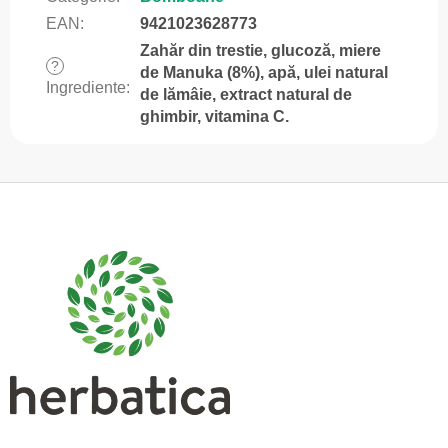
EAN
:
9421023628773
Zahăr din trestie, glucoză, miere
?
de Manuka (8%), apă, ulei natural
Ingrediente
:
de lămâie, extract natural de
ghimbir, vitamina C.
S
u
b
s
o
l