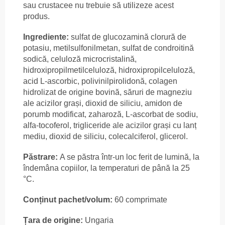
sau crustacee nu trebuie să utilizeze acest
produs.
Ingrediente:
sulfat de glucozamină clorură de
potasiu, metilsulfonilmetan, sulfat de condroitină
sodică, celuloză microcristalină,
hidroxipropilmetilceluloză, hidroxipropilceluloză,
acid L-ascorbic, polivinilpirolidonă, colagen
hidrolizat de origine bovină, săruri de magneziu
ale acizilor grași, dioxid de siliciu, amidon de
porumb modificat, zaharoză, L-ascorbat de sodiu,
alfa-tocoferol, trigliceride ale acizilor grași cu lanț
mediu, dioxid de siliciu, colecalciferol, glicerol.
Păstrare:
A se păstra într-un loc ferit de lumină, la
îndemâna copiilor, la temperaturi de până la 25
°C.
Conținut pachet/volum:
60 comprimate
Țara de origine:
Ungaria