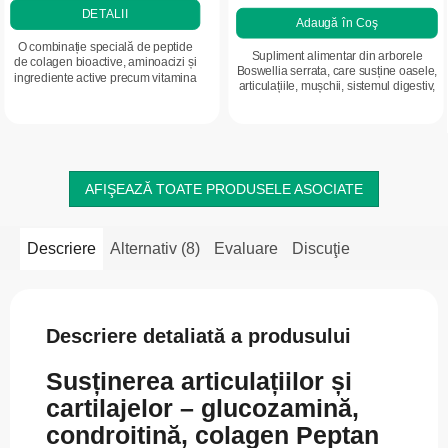
DETALII
Adaugă în Coş
O combinație specială de peptide
Supliment alimentar din arborele
de colagen bioactive, aminoacizi și
Boswellia serrata, care susține oasele,
ingrediente active precum vitamina
articulațiile, mușchii, sistemul digestiv,
C, acidul hialuronic și zincul, care
intestinele, creierul și funcția
susțin calitatea părului, unghiilor...
reproductivă.
AFIŞEAZĂ TOATE PRODUSELE ASOCIATE
Descriere
Alternativ (8)
Evaluare
Discuţie
Descriere detaliată a produsului
Susținerea articulațiilor și
cartilajelor – glucozamină,
condroitină, colagen Peptan