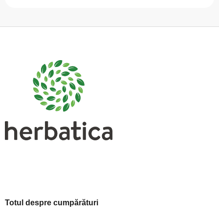
S
u
b
s
o
l
Totul despre cumpărături