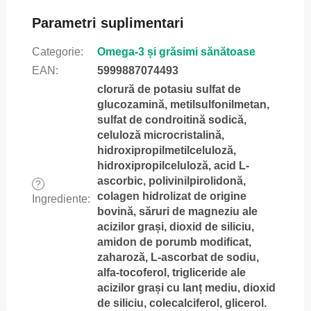
Parametri suplimentari
Categorie
:
Omega-3 și grăsimi sănătoase
EAN
:
5999887074493
clorură de potasiu sulfat de
glucozamină, metilsulfonilmetan,
sulfat de condroitină sodică,
celuloză microcristalină,
hidroxipropilmetilceluloză,
hidroxipropilceluloză, acid L-
ascorbic, polivinilpirolidonă,
?
colagen hidrolizat de origine
Ingrediente
:
bovină, săruri de magneziu ale
acizilor grași, dioxid de siliciu,
amidon de porumb modificat,
zaharoză, L-ascorbat de sodiu,
alfa-tocoferol, trigliceride ale
acizilor grași cu lanț mediu, dioxid
de siliciu, colecalciferol, glicerol.