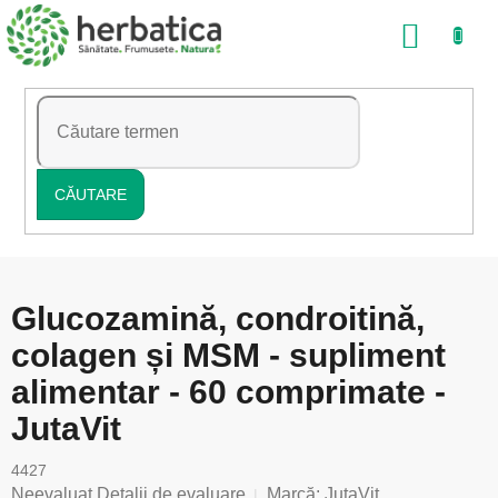
Treci
COŞ
la
conținut
DE
CUMP
CĂUTARE
Glucozamină, condroitină,
colagen și MSM - supliment
alimentar - 60 comprimate -
JutaVit
4427
Evaluarea
Neevaluat
Detalii de evaluare
Marcă:
JutaVit