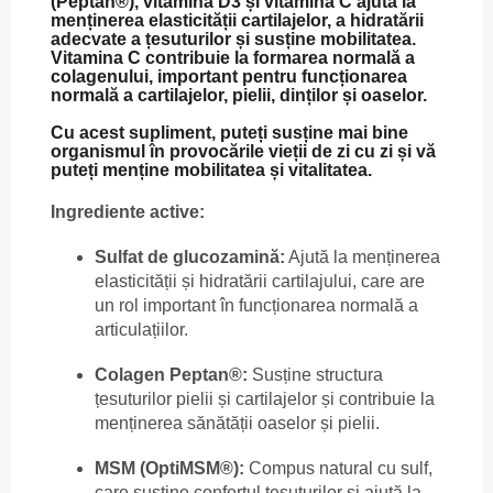
(Peptan®), vitamina D3 și vitamina C
ajută la
menținerea elasticității cartilajelor, a hidratării
adecvate a țesuturilor și susține mobilitatea.
Vitamina C contribuie la formarea normală a
colagenului, important pentru funcționarea
normală a cartilajelor, pielii, dinților și oaselor.
Cu acest supliment, puteți susține mai bine
organismul în provocările vieții de zi cu zi și vă
puteți menține mobilitatea și vitalitatea.
Ingrediente active:
Sulfat de glucozamină:
Ajută la menținerea
elasticității și hidratării cartilajului, care are
un rol important în funcționarea normală a
articulațiilor.
Colagen Peptan®:
Susține structura
țesuturilor pielii și cartilajelor și contribuie la
menținerea sănătății oaselor și pielii.
MSM (OptiMSM®):
Compus natural cu sulf,
care susține confortul țesuturilor și ajută la