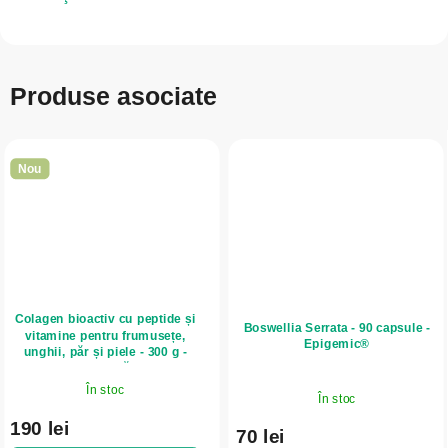
Produse asociate
Nou
Colagen bioactiv cu peptide și
Boswellia Serrata - 90 capsule -
vitamine pentru frumusețe,
Epigemic®
unghii, păr și piele - 300 g -
Herbatica - Căpșuni
În stoc
În stoc
190 lei
70 lei