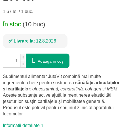
Evaluare
1,67 lei / 1 buc.
preţ:
În stoc
(10 buc)
Livrare la:
12.8.2026
Adăuga în coş
Suplimentul alimentar JutaVit combină mai multe
ingrediente-cheie pentru susținerea
sănătății articulațiilor
și cartilajelor
:
glucozamină, condroitină, colagen și MSM
.
Aceste substanțe active ajută la menținerea elasticității
țesuturilor, susțin cartilajele și mobilitatea generală.
Produsul este potrivit pentru sprijinul zilnic al aparatului
locomotor.
Informaţii detaliate