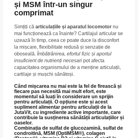
și MSM într-un singur
comprimat
Simțiți că
articulațiile și aparatul locomotor
nu
mai funcționează ca înainte? Cartilajul articular se
uzează în timp, ceea ce poate duce la disconfort
la mișcare, flexibilitate redusă și senzație de
oboseală.
Îmbătrânirea, efortul fizic și aportul
insuficient de nutrienți necesari
pot afecta
capacitatea organismului de a menține articulații,
cartilaje și mușchi sănătoși.
Când mișcarea nu mai este la fel de firească și
fiecare pas necesită mai mult efort, este
momentul să luați în considerare un sprijin
pentru articulații. O opțiune este și
acest
supliment alimentar pentru articulații de la
JutaVit
, cu ingrediente
active
importante, care
contribuie la susținerea sănătății
articulațiilor și
oaselor
.
Combinația de
sulfat de glucozamină, sulfat de
condroitină, MSM (OptiMSM®), colagen