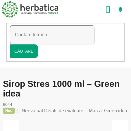
Treci
COŞ
la
conținut
DE
CUMP
CĂUTARE
Sirop Stres 1000 ml – Green
idea
6044
Evaluarea
Neevaluat
Detalii de evaluare
Marcă:
Green idea
Nou
medie
a
produsului