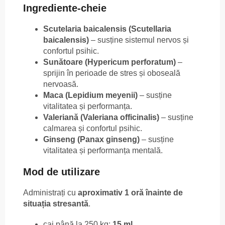
Ingrediente-cheie
Scutelaria baicalensis (Scutellaria
baicalensis)
– susține sistemul nervos și
confortul psihic.
Sunătoare (Hypericum perforatum)
–
sprijin în perioade de stres și oboseală
nervoasă.
Maca (Lepidium meyenii)
– susține
vitalitatea și performanța.
Valeriană (Valeriana officinalis)
– susține
calmarea și confortul psihic.
Ginseng (Panax ginseng)
– susține
vitalitatea și performanța mentală.
Mod de utilizare
Administrați cu
aproximativ 1 oră înainte de
situația stresantă
.
cai până la 250 kg:
15 ml