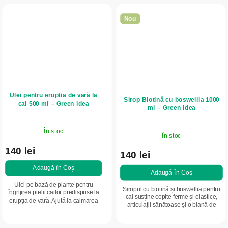
Nou
Ulei pentru erupția de vară la
Sirop Biotină cu boswellia 1000
cai 500 ml – Green idea
ml – Green idea
În stoc
În stoc
140 lei
140 lei
Adaugă în Coş
Adaugă în Coş
Ulei pe bază de plante pentru
Siropul cu biotină și boswellia pentru
îngrijirea pielii cailor predispuse la
cai susține copite ferme și elastice,
erupția de vară. Ajută la calmarea
articulații sănătoase și o blană de
pielii iritate, reduce senzația de
calitate. Contribuie la menținerea
mâncărime și susține regenerarea...
cartilajelor și susține...