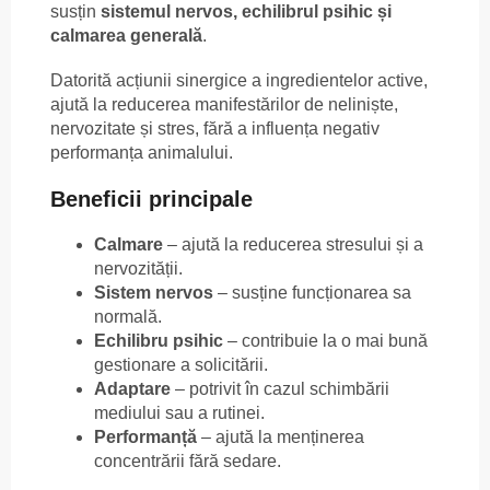
susțin
sistemul nervos, echilibrul psihic și
calmarea generală
.
Datorită acțiunii sinergice a ingredientelor active,
ajută la reducerea manifestărilor de neliniște,
nervozitate și stres, fără a influența negativ
performanța animalului.
Beneficii principale
Calmare
– ajută la reducerea stresului și a
nervozității.
Sistem nervos
– susține funcționarea sa
normală.
Echilibru psihic
– contribuie la o mai bună
gestionare a solicitării.
Adaptare
– potrivit în cazul schimbării
mediului sau a rutinei.
Performanță
– ajută la menținerea
concentrării fără sedare.