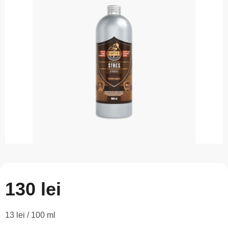
este
0,0
din
5
stele.
130 lei
Evaluare
13 lei / 100 ml
preţ: