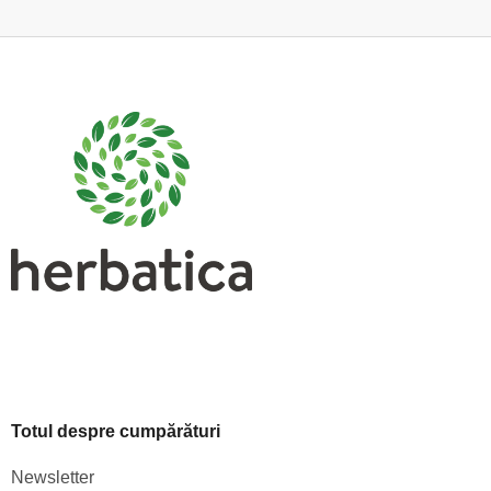
S
u
b
s
o
l
Totul despre cumpărături
Newsletter