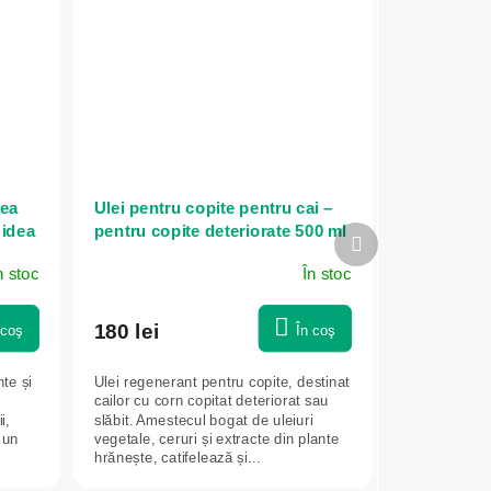
rea
Ulei pentru copite pentru cai –
 idea
pentru copite deteriorate 500 ml
Produsul
– Green idea
următor
n stoc
În stoc
180 lei
 coş
În coş
te și
Ulei regenerant pentru copite, destinat
cailor cu corn copitat deteriorat sau
i,
slăbit. Amestecul bogat de uleiuri
 un
vegetale, ceruri și extracte din plante
hrănește, catifelează și...