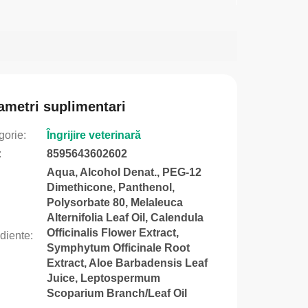
ametri suplimentari
gorie
:
Îngrijire veterinară
:
8595643602602
Aqua, Alcohol Denat., PEG-12
Dimethicone, Panthenol,
Polysorbate 80, Melaleuca
Alternifolia Leaf Oil, Calendula
Officinalis Flower Extract,
ediente
:
Symphytum Officinale Root
Extract, Aloe Barbadensis Leaf
Juice, Leptospermum
Scoparium Branch/Leaf Oil