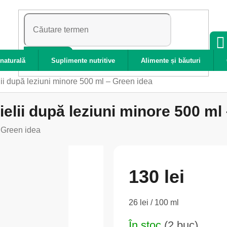
CĂUTARE
naturală
Suplimente nutritive
Alimente și băuturi
elii după leziuni minore 500 ml – Green idea
pielii după leziuni minore 500 ml
:
Green idea
130 lei
Evaluare
26 lei / 100 ml
preţ:
În stoc
(2 buc)