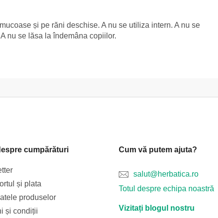
 mucoase și pe răni deschise. A nu se utiliza intern. A nu se
. A nu se lăsa la îndemâna copiilor.
despre cumpărături
Cum vă putem ajuta?
tter
salut@herbatica.ro
rtul și plata
Totul despre echipa noastră
catele produselor
Vizitați blogul nostru
 și condiții