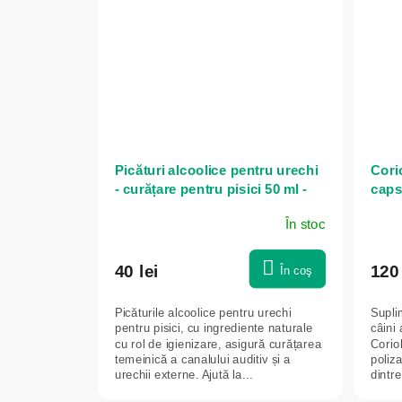
Picături alcoolice pentru urechi
Corio
- curățare pentru pisici 50 ml -
caps
Green idea
În stoc
40 lei
120 
În coş
Picăturile alcoolice pentru urechi
Suplim
pentru pisici, cu ingrediente naturale
câini 
cu rol de igienizare, asigură curățarea
Corio
temeinică a canalului auditiv și a
poliz
urechii externe. Ajută la...
dintre