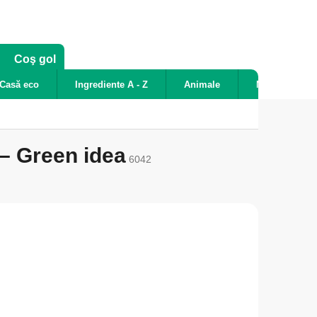
COŞ
Coş gol
DE
Casă eco
Ingrediente A - Z
Animale
Noutăți
CUMPĂRĂTURI
 – Green idea
6042