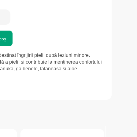
coş
estinat îngrijirii pielii după leziuni minore.
 a pielii și contribuie la menținerea confortului
manuka, gălbenele, tătăneasă și aloe.