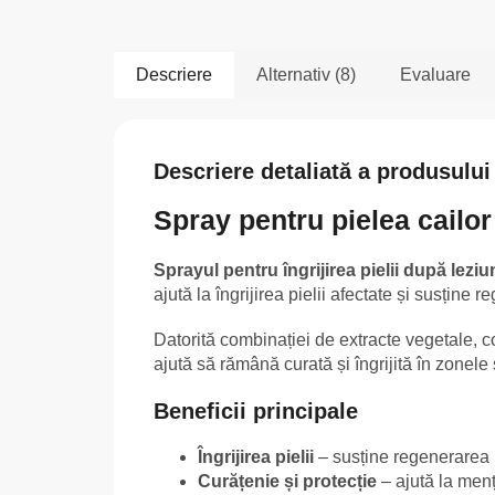
Descriere
Alternativ (8)
Evaluare
Descriere detaliată a produsului
Spray pentru pielea cailor 
Sprayul pentru îngrijirea pielii după lezi
ajută la îngrijirea pielii afectate și susține
Datorită combinației de extracte vegetale, co
ajută să rămână curată și îngrijită în zonele 
Beneficii principale
Îngrijirea pielii
– susține regenerarea n
Curățenie și protecție
– ajută la menț