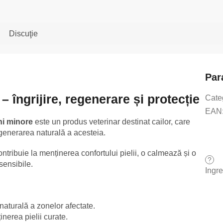
Discuţie
Par
– îngrijire, regenerare și protecție
Cate
EAN
uni minore
este un produs veterinar destinat cailor, care
 regenerarea naturală a acesteia.
ntribuie la menținerea confortului pielii, o calmează și o
?
sensibile.
Ingr
aturală a zonelor afectate.
inerea pielii curate.