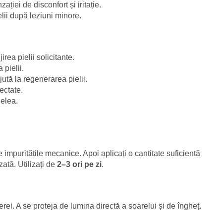
ției de disconfort și iritație.
ielii după leziuni minore.
irea pielii solicitante.
 pielii.
ută la regenerarea pielii.
fectate.
elea.
e impuritățile mecanice. Apoi aplicați o cantitate suficientă
zată. Utilizați de
2–3 ori pe zi
.
rei. A se proteja de lumina directă a soarelui și de îngheț.