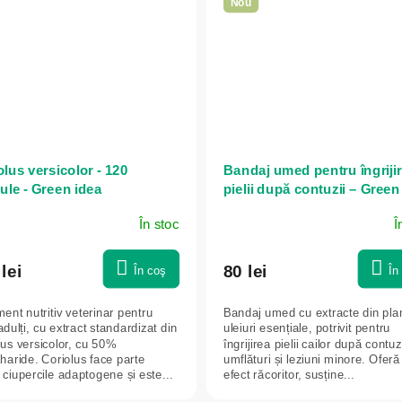
Nou
lus versicolor - 120
Bandaj umed pentru îngriji
ule - Green idea
pielii după contuzii – Green
În stoc
Î
lei
80 lei
În coş
În
ent nutritiv veterinar pentru
Bandaj umed cu extracte din plan
adulți, cu extract standardizat din
uleiuri esențiale, potrivit pentru
lus versicolor, cu 50%
îngrijirea pielii cailor după contuzi
aharide. Coriolus face parte
umflături și leziuni minore. Oferă
 ciupercile adaptogene și este...
efect răcoritor, susține...