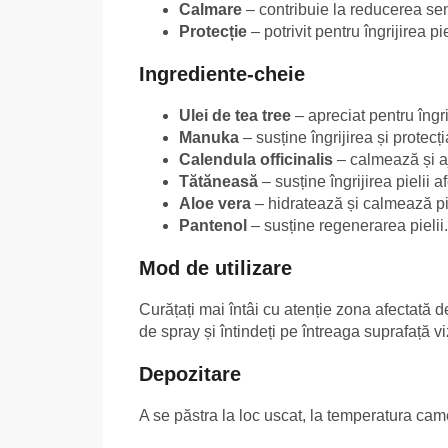
Calmare
– contribuie la reducerea senza
Protecție
– potrivit pentru îngrijirea p
Ingrediente-cheie
Ulei de tea tree
– apreciat pentru îngrij
Manuka
– susține îngrijirea și protecția
Calendula officinalis
– calmează și aj
Tătăneasă
– susține îngrijirea pielii a
Aloe vera
– hidratează și calmează pi
Pantenol
– susține regenerarea pielii.
Mod de utilizare
Curățați mai întâi cu atenție zona afectată d
de spray și întindeți pe întreaga suprafață vi
Depozitare
A se păstra la loc uscat, la temperatura came