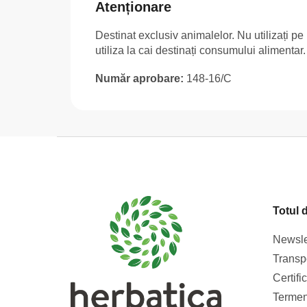
Atenționare
Destinat exclusiv animalelor. Nu utilizați pe
utiliza la cai destinați consumului alimentar
Număr aprobare:
148-16/C
S
u
b
s
Totul 
o
l
Newsle
Transpo
Certifi
Termeni