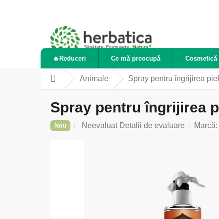
Treci
la
conținut
🔥Reduceri
Ce mă preocupă
Cosmetică 
Animale
Spray pentru îngrijirea pi
Acasă
Spray pentru îngrijirea 
Evaluarea
Neevaluat
Detalii de evaluare
Marcă
Nou
medie
a
produsului
este
0,0
din
5
stele.