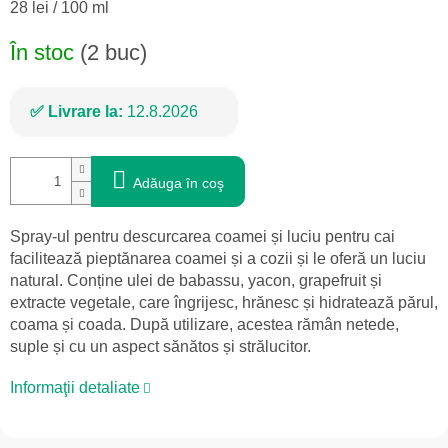
Evaluare
28 lei / 100 ml
preţ:
În stoc
(2 buc)
Livrare la:
12.8.2026
Adăuga în coş
Spray-ul pentru descurcarea coamei și luciu pentru cai
facilitează pieptănarea coamei și a cozii și le oferă un luciu
natural. Conține ulei de babassu, yacon, grapefruit și
extracte vegetale, care îngrijesc, hrănesc și hidratează părul,
coama și coada. După utilizare, acestea rămân netede,
suple și cu un aspect sănătos și strălucitor.
Informaţii detaliate