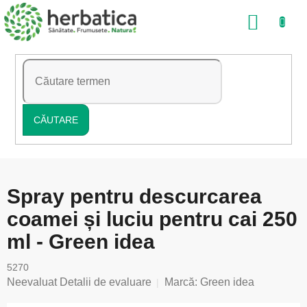
Treci
COŞ
la
conținut
DE
CUMP
CĂUTARE
Spray pentru descurcarea
coamei și luciu pentru cai 250
ml - Green idea
5270
Evaluarea
Neevaluat
Detalii de evaluare
Marcă:
Green idea
medie