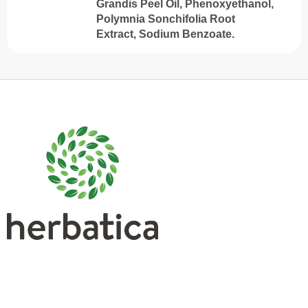
Grandis Peel Oil, Phenoxyethanol,
Polymnia Sonchifolia Root
Extract, Sodium Benzoate.
S
u
b
s
o
l