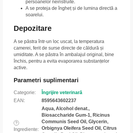
persoanelor neinstruite.
A se proteja de îngheț și de lumina directă a
soarelui.
Depozitare
A se păstra într-un loc uscat, la temperatura
camerei, ferit de surse directe de căldură și
umiditate. A se păstra în ambalajul original, bine
închis, pentru a evita evaporarea substanțelor
active.
Parametri suplimentari
Categorie
:
Îngrijire veterinară
EAN
:
8595643602237
Aqua, Alcohol denat.,
Biosaccharide Gum-1, Ricinus
Communis Seed Oil, Glycerin,
?
Orbignya Oleifera Seed Oil, Citrus
Ingrediente
: