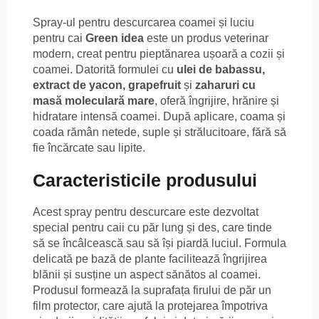
Spray-ul pentru descurcarea coamei și luciu
pentru cai
Green idea
este un produs veterinar
modern, creat pentru pieptănarea ușoară a cozii și
coamei. Datorită formulei cu
ulei de babassu,
extract de yacon, grapefruit
și
zaharuri cu
masă moleculară mare
, oferă îngrijire, hrănire și
hidratare intensă coamei. După aplicare, coama și
coada rămân netede, suple și strălucitoare, fără să
fie încărcate sau lipite.
Caracteristicile produsului
Acest spray pentru descurcare este dezvoltat
special pentru caii cu păr lung și des, care tinde
să se încâlcească sau să își piardă luciul. Formula
delicată pe bază de plante facilitează îngrijirea
blănii și susține un aspect sănătos al coamei.
Produsul formează la suprafața firului de păr un
film protector, care ajută la protejarea împotriva