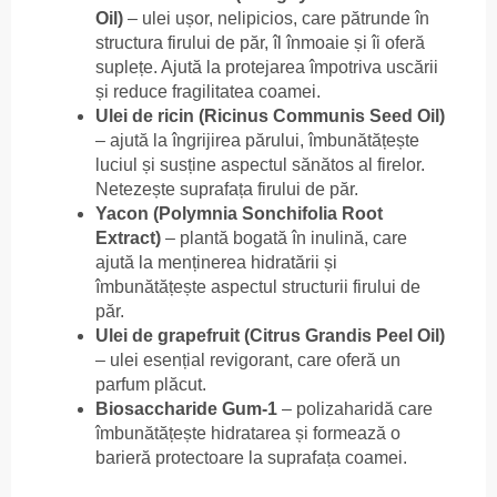
Oil)
– ulei ușor, nelipicios, care pătrunde în
structura firului de păr, îl înmoaie și îi oferă
suplețe. Ajută la protejarea împotriva uscării
și reduce fragilitatea coamei.
Ulei de ricin (Ricinus Communis Seed Oil)
– ajută la îngrijirea părului, îmbunătățește
luciul și susține aspectul sănătos al firelor.
Netezește suprafața firului de păr.
Yacon (Polymnia Sonchifolia Root
Extract)
– plantă bogată în inulină, care
ajută la menținerea hidratării și
îmbunătățește aspectul structurii firului de
păr.
Ulei de grapefruit (Citrus Grandis Peel Oil)
– ulei esențial revigorant, care oferă un
parfum plăcut.
Biosaccharide Gum-1
– polizaharidă care
îmbunătățește hidratarea și formează o
barieră protectoare la suprafața coamei.