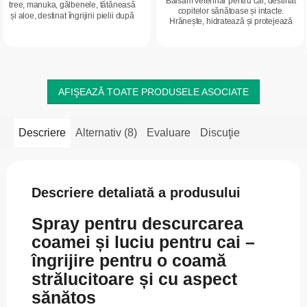
Balsam veterinar pentru cai, destinat
tree, manuka, gălbenele, tătăneasă
copitelor sănătoase și intacte.
și aloe, destinat îngrijirii pielii după
Hrănește, hidratează și protejează
leziuni minore. Curăță, calmează și
cornul copitei împotriva uscării și
susține confortul pielii,...
crăpării. Lasă copita elastică,...
AFIŞEAZĂ TOATE PRODUSELE ASOCIATE
Descriere
Alternativ (8)
Evaluare
Discuţie
Descriere detaliată a produsului
Spray pentru descurcarea
coamei și luciu pentru cai –
îngrijire pentru o coamă
strălucitoare și cu aspect
sănătos