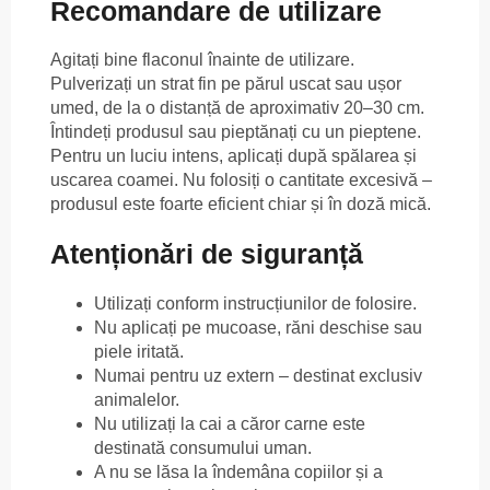
Recomandare de utilizare
Agitați bine flaconul înainte de utilizare.
Pulverizați un strat fin pe părul uscat sau ușor
umed, de la o distanță de aproximativ 20–30 cm.
Întindeți produsul sau pieptănați cu un pieptene.
Pentru un luciu intens, aplicați după spălarea și
uscarea coamei. Nu folosiți o cantitate excesivă –
produsul este foarte eficient chiar și în doză mică.
Atenționări de siguranță
Utilizați conform instrucțiunilor de folosire.
Nu aplicați pe mucoase, răni deschise sau
piele iritată.
Numai pentru uz extern – destinat exclusiv
animalelor.
Nu utilizați la cai a căror carne este
destinată consumului uman.
A nu se lăsa la îndemâna copiilor și a