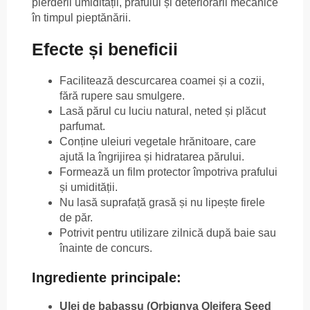
pierderii umidității, prafului și deteriorării mecanice
în timpul pieptănării.
Efecte și beneficii
Facilitează descurcarea coamei și a cozii,
fără rupere sau smulgere.
Lasă părul cu luciu natural, neted și plăcut
parfumat.
Conține uleiuri vegetale hrănitoare, care
ajută la îngrijirea și hidratarea părului.
Formează un film protector împotriva prafului
și umidității.
Nu lasă suprafață grasă și nu lipește firele
de păr.
Potrivit pentru utilizare zilnică după baie sau
înainte de concurs.
Ingrediente principale:
Ulei de babassu (Orbignya Oleifera Seed