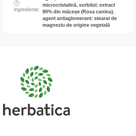
?
microcristalină, sorbitol; extract
Ingrediente
:
90% din măceșe (Rosa canina),
agent antiaglomerant: stearat de
magneziu de origine vegetală
S
u
b
s
o
l