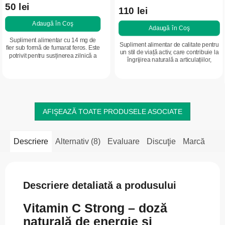
50 lei
110 lei
Adaugă în Coş
Adaugă în Coş
Supliment alimentar cu 14 mg de
Supliment alimentar de calitate pentru
fier sub formă de fumarat feros. Este
un stil de viață activ, care contribuie la
potrivit pentru susținerea zilnică a
îngrijirea naturală a articulațiilor,
vitalității și a nivelurilor optime de
cartilajelor, tendoanelor și
fier în organism. Contribuie la...
ligamentelor articulare. Se...
AFIŞEAZĂ TOATE PRODUSELE ASOCIATE
Descriere
Alternativ (8)
Evaluare
Discuţie
Marcă
Descriere detaliată a produsului
Vitamin C Strong – doză
naturală de energie și