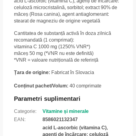
acid L-ascorbic (vitamina C), agenți de încărcare:
celuloză microcristalină, sorbitol; extract 90% de
măceș (Rosa canina), agent antiaglomerant:
stearat de magneziu de origine vegetală
Cantitatea de substanță activă în doza zilnică
recomandată (1 comprimat):
vitamina C 1000 mg (1250% VNR*)
măceș 50 mg (*VNR nu este definită)
*VNR = valoare nutrițională de referință
Țara de origine:
Fabricat în Slovacia
Conținut pachet/Volum:
40 comprimate
Parametri suplimentari
Categorie
:
Vitamine și minerale
EAN
:
8586021132347
acid L-ascorbic (vitamina C),
agenți de încărcare: celuloză