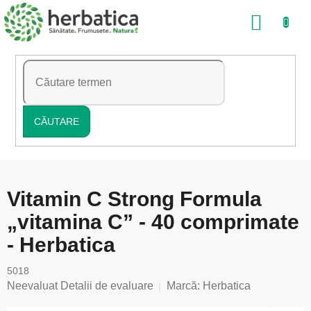
Treci
COŞ
la
conținut
DE
CUMP
CĂUTARE
Vitamin C Strong Formula
„vitamina C” - 40 comprimate
- Herbatica
5018
Evaluarea
Neevaluat
Detalii de evaluare
Marcă:
Herbatica
medie