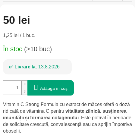
50 lei
Evaluare
1,25 lei / 1 buc.
preţ:
În stoc
(>10 buc)
Livrare la:
13.8.2026
Adăuga în coş
Vitamin C Strong Formula cu extract de măceș oferă o doză
ridicată de vitamina C pentru
vitalitate zilnică, susținerea
imunității și formarea colagenului.
Este potrivit în perioade
de solicitare crescută, convalescență sau ca sprijin împotriva
oboselii.