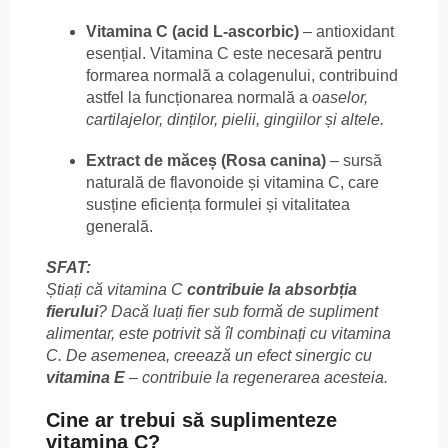
Vitamina C (acid L-ascorbic)
– antioxidant
esențial. Vitamina C este necesară pentru
formarea normală a colagenului, contribuind
astfel la funcționarea normală a
oaselor,
cartilajelor, dinților, pielii, gingiilor și altele.
Extract de măceș (Rosa canina)
– sursă
naturală de flavonoide și vitamina C, care
susține eficiența formulei și vitalitatea
generală.
SFAT:
Știați că vitamina C
contribuie la absorbția
fierului
? Dacă luați fier sub formă de supliment
alimentar, este potrivit să îl combinați cu vitamina
C. De asemenea, creează un efect sinergic cu
vitamina E
– contribuie la regenerarea acesteia.
Cine ar trebui să suplimenteze
vitamina C?