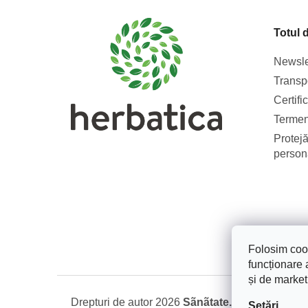
b
s
Totul 
o
l
Newsle
Transpo
Certifi
Termeni
Protejă
person
Folosim cook
funcționare a
și de market
Drepturi de autor 2026
Sãnãtate. Frumusete. Na
Setări