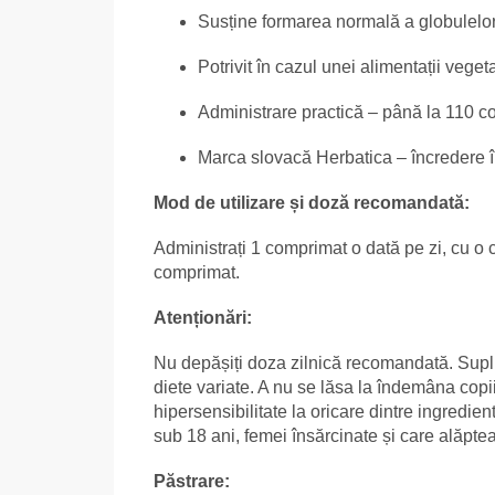
Susține formarea normală a globulelor
Potrivit în cazul unei alimentații vege
Administrare practică – până la 110 c
Marca slovacă Herbatica – încredere în
Mod de utilizare și doză recomandată:
Administrați 1 comprimat o dată pe zi, cu o 
comprimat.
Atenționări:
Nu depășiți doza zilnică recomandată. Suplim
diete variate. A nu se lăsa la îndemâna copii
hipersensibilitate la oricare dintre ingredie
sub 18 ani, femei însărcinate și care alăpte
Păstrare: