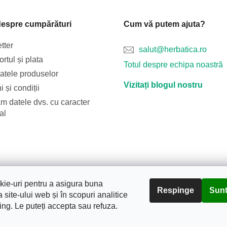
despre cumpărături
Cum vă putem ajuta?
tter
salut@herbatica.ro
rtul și plata
Totul despre echipa noastră
catele produselor
Vizitați blogul nostru
 și condiții
m datele dvs. cu caracter
al
Blog
Transportul și plata
Despre noi
Termeni și condiții
ie-uri pentru a asigura buna
Respinge
Sunt
 site-ului web și în scopuri analitice
ing. Le puteți accepta sau refuza.
tura.
. Toate drepturile rezervate.
Editați setările cookie-urilor