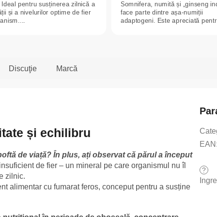
 Ideal pentru susținerea zilnică a
Somnifera, numită și „ginseng in
tății și a nivelurilor optime de fier
face parte dintre așa-numiții
anism....
adaptogeni. Este apreciată pent
influența sa...
Discuţie
Marcă
Par
tate și echilibru
Cate
EAN
 poftă de viață? În plus, ați observat că părul a început
nsuficient de fier – un mineral pe care organismul nu îl
?
 zilnic.
Ingr
nt alimentar cu fumarat feros, conceput pentru a susține