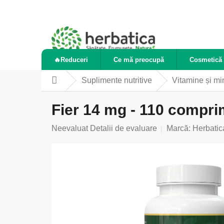
Treci
la
conținut
🔥Reduceri
Ce mă preocupă
Cosmetică 
Suplimente nutritive
Vitamine și mi
Acasă
Fier 14 mg - 110 compri
Evaluarea
Neevaluat
Detalii de evaluare
Marcă:
Herbatic
medie
a
produsului
este
0,0
din
5
stele.