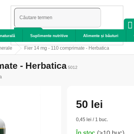
CĂUTARE
naturală
Suplimente nutritive
Alimente și băuturi
nerale
Fier 14 mg - 110 comprimate - Herbatica
mate - Herbatica
5012
a
50 lei
Evaluare
0,45 lei / 1 buc.
preţ:
În stoc
(>10 buc)