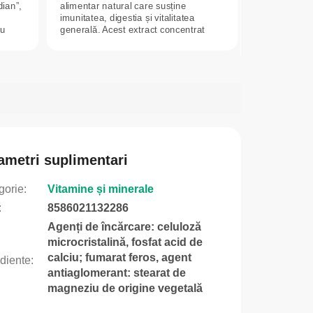
dian”,
alimentar natural care susține
imunitatea, digestia și vitalitatea
ru
generală. Acest extract concentrat
de...
ametri suplimentari
gorie
:
Vitamine și minerale
:
8586021132286
Agenți de încărcare: celuloză
microcristalină, fosfat acid de
calciu; fumarat feros, agent
ediente
:
antiaglomerant: stearat de
magneziu de origine vegetală