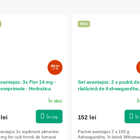
Nou
150 lei
–7 %
vantajos: 3x Fier 14 mg -
Set avantajos: 2 x pudră de
comprimate - Herbatica
rădăcină de Ashwagandha,
extract 7% - 100 g - Herbati
În stoc
Î
lei
152 lei
În coş
În
vantajos 3x supliment alimentar
Pachet avantajos 2 x 100 g.
 mg fier sub formă de fumarat
Ashwagandha, în latină Withania