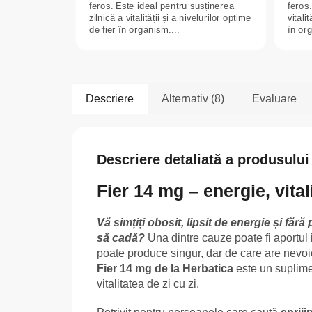
feros. Este ideal pentru susținerea
feros.
zilnică a vitalității și a nivelurilor optime
vitali
de fier în organism....
în org
Descriere
Alternativ (8)
Evaluare
Descriere detaliată a produsului
Fier 14 mg – energie, vitali
Vă simțiți obosit, lipsit de energie și fără
să cadă?
Una dintre cauze poate fi aportul i
poate produce singur, dar de care are nevoie
Fier 14 mg de la Herbatica
este un suplime
vitalitatea de zi cu zi.