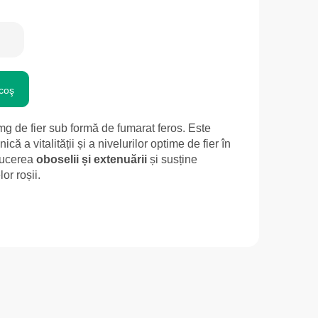
coş
g de fier sub formă de fumarat feros. Este
ică a vitalității și a nivelurilor optime de fier în
ducerea
oboselii și extenuării
și susține
or roșii.