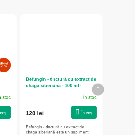
160 lei
–5 %
Befungin - tinctură cu extract de
chaga siberiană - 100 ml -
Produsul
ca
Herbatica
următor
n stoc
În stoc
120 lei
 coş
În coş
Befungin - tinctură cu extract de
chaga siberiană este un supliment