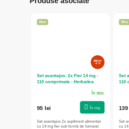
Produse asociate
Nou
Nou
100 lei
–5 %
Set avantajos: 2x Fier 14 mg -
Set a
110 comprimate - Herbatica
110 
În stoc
95 lei
139 
În coş
Set avantajos 2x supliment alimentar
Set a
cu 14 mg fier sub formă de fumarat
cu 14