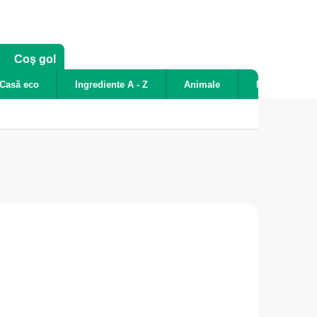
COŞ
Coş gol
DE
Casă eco
Ingrediente A - Z
Animale
Noutăți
CUMPĂRĂTURI