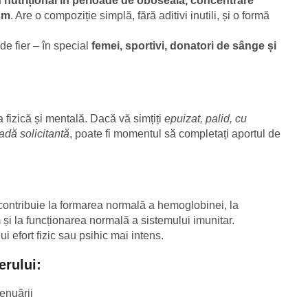
n nutrițional în perioade de oboseală, concentrare
sm
. Are o compoziție simplă, fără aditivi inutili, și o formă
e fier – în special
femei, sportivi, donatori de sânge și
a fizică și mentală. Dacă vă simțiți
epuizat, palid, cu
adă solicitantă
, poate fi momentul să completați aportul de
contribuie la formarea normală a hemoglobinei, la
 și la funcționarea normală a sistemului imunitar.
i efort fizic sau psihic mai intens.
erului:
enuării