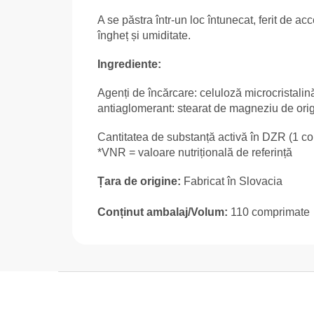
A se păstra într-un loc întunecat, ferit de a
îngheț și umiditate.
Ingrediente:
Agenți de încărcare: celuloză microcristalin
antiaglomerant: stearat de magneziu de orig
Cantitatea de substanță activă în DZR (1 c
*VNR = valoare nutrițională de referință
Țara de origine:
Fabricat în Slovacia
Conținut ambalaj/Volum:
110 comprimate
S
u