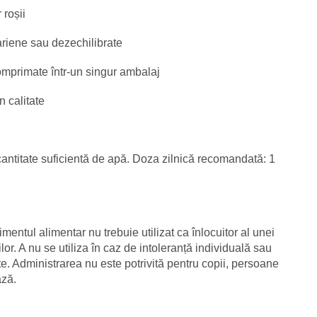
 roșii
tariene sau dezechilibrate
omprimate într-un singur ambalaj
 calitate
cantitate suficientă de apă. Doza zilnică recomandată: 1
entul alimentar nu trebuie utilizat ca înlocuitor al unei
lor. A nu se utiliza în caz de intoleranță individuală sau
nte. Administrarea nu este potrivită pentru copii, persoane
ază.