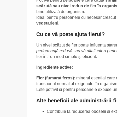
Potrivit pentru persoanele care caută
spriji
scăzută sau nivel redus de fier în organi
bine utilizată de organism.
Ideal pentru persoanele cu necesar crescut d
vegetarieni
.
Cu ce vă poate ajuta fierul?
Un nivel scăzut de fier poate influența stare
performanță redusă sau vă aflați într-o perio
fier într-un mod simplu și eficient.
Ingrediente active:
Fier (fumarat feros):
mineral esențial care 
transportul normal al oxigenului în organism
Este potrivit și pentru persoanele expuse unu
Alte beneficii ale administrării fi
Contribuie la reducerea oboselii și ext