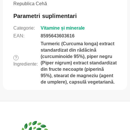
Republica Cehă
Parametri suplimentari
Categorie
:
Vitamine și minerale
EAN
:
8595643603616
Turmeric (Curcuma longa) extract
standardizat din rădăcină
(curcuminoide 95%), piper negru
?
(Piper nigrum) extract standardizat
Ingrediente
:
din fructe necoapte (piperină
95%), stearat de magneziu (agent
de umplere), capsulă vegetariană.
S
u
b
s