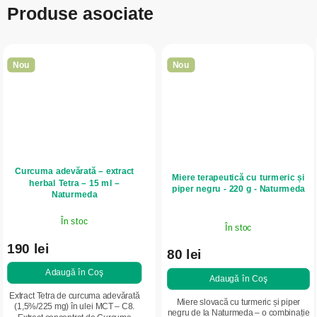
Produse asociate
Nou
Nou
Curcuma adevărată – extract
Miere terapeutică cu turmeric și
herbal Tetra – 15 ml –
piper negru - 220 g - Naturmeda
Naturmeda
În stoc
În stoc
190 lei
80 lei
Adaugă în Coş
Adaugă în Coş
Extract Tetra de curcuma adevărată
Miere slovacă cu turmeric și piper
(1,5%/225 mg) în ulei MCT – C8.
negru de la Naturmeda – o combinație