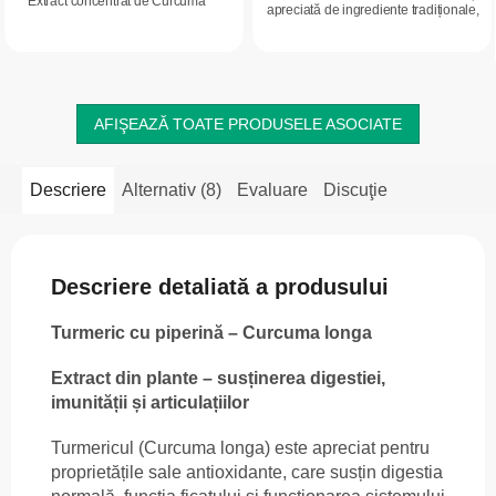
Extract concentrat de Curcuma
apreciată de ingrediente tradiționale,
longa, cu conținut ridicat de
care vă face ritualurile de iarnă mai
curcumină – mai concentrat decât
plăcute și oferă energie...
condimentul...
AFIŞEAZĂ TOATE PRODUSELE ASOCIATE
Descriere
Alternativ (8)
Evaluare
Discuţie
Descriere detaliată a produsului
Turmeric cu piperină – Curcuma longa
Extract din plante – susținerea digestiei,
imunității și articulațiilor
Turmericul (Curcuma longa) este apreciat pentru
proprietățile sale antioxidante, care susțin digestia