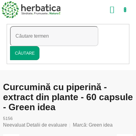
Treci
COŞ
la
conținut
DE
CUMP
CĂUTARE
Curcumină cu piperină -
extract din plante - 60 capsule
- Green idea
5156
Evaluarea
Neevaluat
Detalii de evaluare
Marcă:
Green idea
medie