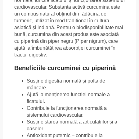
normală, funcția ficatului și funcționarea sistemului
cardiovascular. Substanța activă curcumina este
un compus natural obținut din rădăcina de
turmeric, utilizat în mod tradițional în cultura
asiatică și indiană. Pentru o biodisponibilitate mai
bună, curcumina din acest produs este asociată
cu piperină din piper negru (Piper nigrum), care
ajută la îmbunătățirea absorbției curcuminei în
tractul digestiv.
Beneficiile curcuminei cu piperină
Susține digestia normală și pofta de
mâncare.
Ajută la menținerea funcției normale a
ficatului.
Contribuie la funcționarea normală a
sistemului cardiovascular.
Susține starea normală a articulațiilor și a
oaselor.
Antioxidant puternic – contribuie la