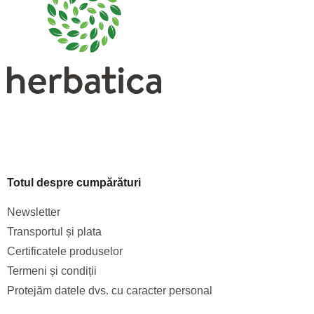
o
l
Totul despre cumpărături
Newsletter
Transportul și plata
Certificatele produselor
Termeni și condiții
Protejăm datele dvs. cu caracter personal