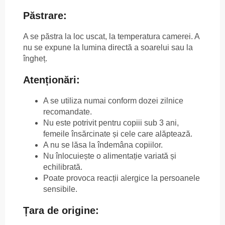
Păstrare:
A se păstra la loc uscat, la temperatura camerei. A
nu se expune la lumina directă a soarelui sau la
îngheț.
Atenționări:
A se utiliza numai conform dozei zilnice
recomandate.
Nu este potrivit pentru copiii sub 3 ani,
femeile însărcinate și cele care alăptează.
A nu se lăsa la îndemâna copiilor.
Nu înlocuiește o alimentație variată și
echilibrată.
Poate provoca reacții alergice la persoanele
sensibile.
Țara de origine: