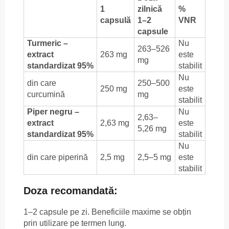
1
zilnică
%
capsulă
1–2
VNR
capsule
Turmeric –
Nu
263–526
extract
263 mg
este
mg
standardizat 95%
stabilit
Nu
din care
250–500
250 mg
este
curcumină
mg
stabilit
Piper negru –
Nu
2,63–
extract
2,63 mg
este
5,26 mg
standardizat 95%
stabilit
Nu
din care piperină
2,5 mg
2,5–5 mg
este
stabilit
Doza recomandată:
1–2 capsule pe zi. Beneficiile maxime se obțin
prin utilizare pe termen lung.