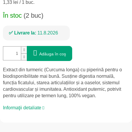
Evaluare
1,33 lei / 1 buc.
preţ:
În stoc
(2 buc)
Livrare la:
11.8.2026
Adăuga în coş
Extract din turmeric (Curcuma longa) cu piperină pentru o
biodisponibilitate mai bună. Susține digestia normală,
funcția ficatului, starea articulațiilor și a oaselor, sistemul
cardiovascular și imunitatea. Antioxidant puternic, potrivit
pentru utilizare pe termen lung, 100% vegan.
Informaţii detaliate