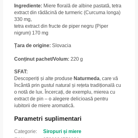
Ingrediente:
Miere florală de albine pastată, tetra
extract din rădăcină de turmeric (Curcuma longa)
330 mg,
tetra extract din fructe de piper negru (Piper
nigrum) 170 mg
Țara de origine:
Slovacia
Conținut pachet/Volum:
220 g
SFAT:
Descoperiți și alte produse
Naturmeda
, care vă
încântă prin gustul natural și rețeta tradițională cu
o notă de lux. Încercați, de exemplu, mierea cu
extract de pin – o alegere delicioasă pentru
iubitorii de miere aromatică.
Parametri suplimentari
Categorie
:
Siropuri și miere