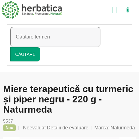
Treci
COŞ
la
conținut
DE
CUMP
CĂUTARE
Miere terapeutică cu turmeric
și piper negru - 220 g -
Naturmeda
5537
Evaluarea
Neevaluat
Detalii de evaluare
Marcă:
Naturmeda
Nou
medie