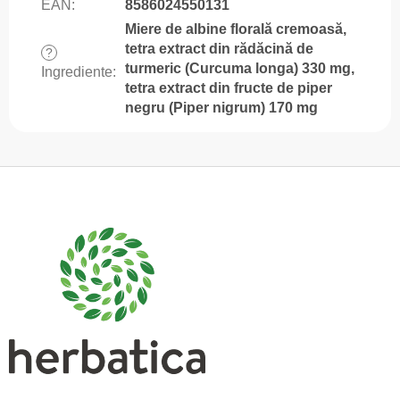
EAN
:
8586024550131
Miere de albine florală cremoasă,
tetra extract din rădăcină de
?
turmeric (Curcuma longa) 330 mg,
Ingrediente
:
tetra extract din fructe de piper
negru (Piper nigrum) 170 mg
S
u
b
s
o
l