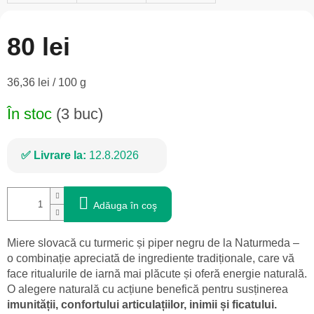
80 lei
Evaluare
36,36 lei / 100 g
preţ:
În stoc
(3 buc)
Livrare la:
12.8.2026
Adăuga în coş
Miere slovacă cu turmeric și piper negru de la Naturmeda –
o combinație apreciată de ingrediente tradiționale, care vă
face ritualurile de iarnă mai plăcute și oferă energie naturală.
O alegere naturală cu acțiune benefică pentru susținerea
imunității, confortului articulațiilor, inimii și ficatului.