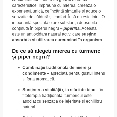
caracteristice. Împreună cu mierea, creează o
experiență unică, ce încântă simțurile și aduce o
senzație de căldură și confort. Însă nu este totul. O
importanță specială o are substanța deosebită
conținută în piperul negru –
piperina
. Aceasta
este un antioxidant natural activ, care
susține
absorbția și utilizarea curcuminei în organism
.
De ce să alegeți mierea cu turmeric
și piper negru?
Combinație tradițională de miere și
condimente
– apreciată pentru gustul intens
și forța aromatică.
Susținerea vitalității și a stării de bine
– în
fitoterapia tradițională, turmericul este
asociat cu senzația de lejeritate și echilibru
natural.