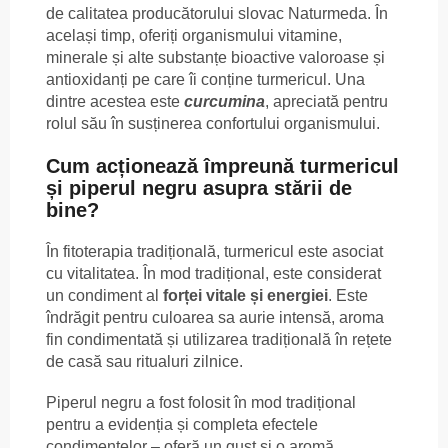
de calitatea producătorului slovac Naturmeda. În
același timp, oferiți organismului vitamine,
minerale și alte substanțe bioactive valoroase și
antioxidanți pe care îi conține turmericul. Una
dintre acestea este
curcumina
, apreciată pentru
rolul său în susținerea confortului organismului.
Cum acționează împreună turmericul
și piperul negru asupra stării de
bine?
În fitoterapia tradițională, turmericul este asociat
cu vitalitatea. În mod tradițional, este considerat
un condiment al
forței vitale și energiei
. Este
îndrăgit pentru culoarea sa aurie intensă, aroma
fin condimentată și utilizarea tradițională în rețete
de casă sau ritualuri zilnice.
Piperul negru a fost folosit în mod tradițional
pentru a evidenția și completa efectele
condimentelor – oferă un gust și o aromă