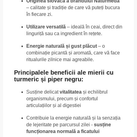
Originea slovacă a brandului Naturmeda
– calitate și tradiție de care vă puteți bucura
în fiecare zi.
Utilizare versatilă
– ideală în ceai, direct din
linguriță sau ca ingredient în rețete.
Energie naturală și gust plăcut
– o
combinație picantă și aromată, care vă face
ritualurile zilnice mai agreabile.
Principalele beneficii ale mierii cu
turmeric și piper negru:
Susține delicat
vitalitatea
și echilibrul
organismului, precum și confortul
articulațiilor și al digestiei
Contribuie la energie naturală și la senzația
de lejeritate pe parcursul zilei -
susține
funcționarea normală a ficatului