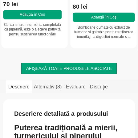
70 lei
80 lei
Adaugă în Coş
Adaugă în Coş
Curcumina din turmeric, completată
Bomboane gumate cu extract de
cu piperină, este o alegere potrivită
turmeric și ghimbir, pentru susținerea
pentru susținerea funcționării
imunității, a digestiei normale și a
normale a imunității, ficatului și
vitalității. Realizate pe bază de pectină
articulațiilor. Combinația dintre...
– potrivite și pentru vegani....
AFIŞEAZĂ TOATE PRODUSELE ASOCIATE
Descriere
Alternativ (8)
Evaluare
Discuţie
Descriere detaliată a produsului
Puterea tradițională a mierii,
turmericului și piperului