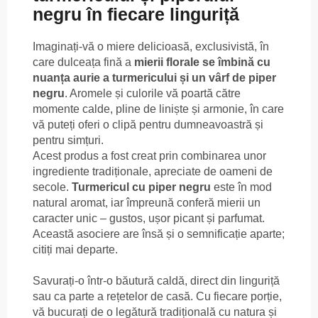
negru în fiecare linguriță
Imaginați-vă o miere delicioasă, exclusivistă, în
care dulceața fină a
mierii florale se îmbină cu
nuanța aurie a turmericului și un vârf de piper
negru
. Aromele și culorile vă poartă către
momente calde, pline de liniște și armonie, în care
vă puteți oferi o clipă pentru dumneavoastră și
pentru simțuri.
Acest produs a fost creat prin combinarea unor
ingrediente tradiționale, apreciate de oameni de
secole.
Turmericul cu piper negru
este în mod
natural aromat, iar împreună conferă mierii un
caracter unic – gustos, ușor picant și parfumat.
Această asociere are însă și o semnificație aparte;
citiți mai departe.
Savurați-o într-o băutură caldă, direct din linguriță
sau ca parte a rețetelor de casă. Cu fiecare porție,
vă bucurați de o legătură tradițională cu natura și