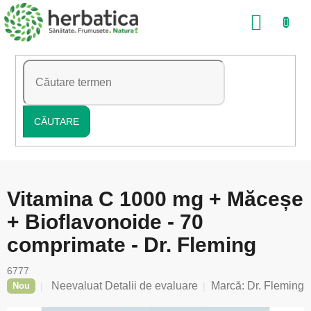
Treci
COŞ
la
conținut
DE
CUMP
CĂUTARE
Vitamina C 1000 mg + Măceșe
+ Bioflavonoide - 70
comprimate - Dr. Fleming
6777
Evaluarea
Neevaluat
Detalii de evaluare
Marcă:
Dr. Fleming
Nou
medie