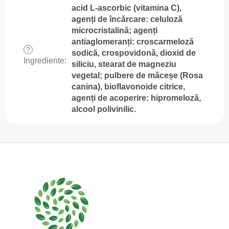
acid L-ascorbic (vitamina C),
agenți de încărcare: celuloză
microcristalină; agenți
antiaglomeranți: croscarmeloză
?
sodică, crospovidonă, dioxid de
Ingrediente
:
siliciu, stearat de magneziu
vegetal; pulbere de măceșe (Rosa
canina), bioflavonoide citrice,
agenți de acoperire: hipromeloză,
alcool polivinilic.
S
u
b
s
o
l