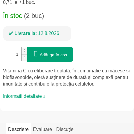
Evaluare
0,71 lei / 1 buc.
preţ:
În stoc
(2 buc)
Livrare la:
12.8.2026
Adăuga în coş
Vitamina C cu eliberare treptată, în combinație cu măceșe și
bioflavonoide, oferă susținere de durată și complexă pentru
imunitate și contribuie la protecția celulelor.
Informaţii detaliate
Descriere
Evaluare
Discuţie