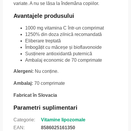
variate. A nu se lăsa la îndemâna copiilor.
Avantajele produsului
1000 mg vitamina C într-un comprimat
1250% din doza zilnică recomandată
Eliberare treptată
Îmbogățit cu măceșe și bioflavonoide
Susținere antioxidantă puternică
Ambalaj economic de 70 comprimate
Alergeni:
Nu conține.
Ambalaj:
70 comprimate
Fabricat în Slovacia
Parametri suplimentari
Categorie
:
Vitamine lipozomale
EAN
:
8586025161350