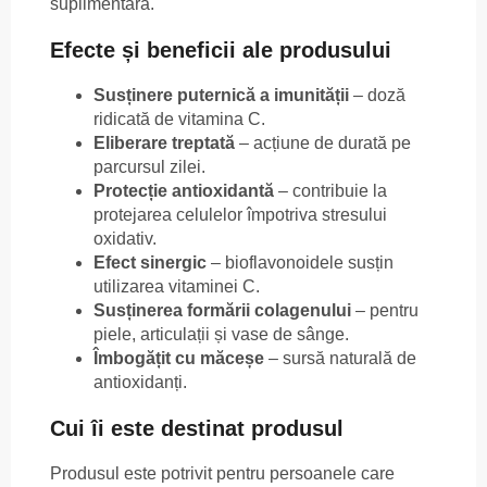
suplimentară.
Efecte și beneficii ale produsului
Susținere puternică a imunității
– doză
ridicată de vitamina C.
Eliberare treptată
– acțiune de durată pe
parcursul zilei.
Protecție antioxidantă
– contribuie la
protejarea celulelor împotriva stresului
oxidativ.
Efect sinergic
– bioflavonoidele susțin
utilizarea vitaminei C.
Susținerea formării colagenului
– pentru
piele, articulații și vase de sânge.
Îmbogățit cu măceșe
– sursă naturală de
antioxidanți.
Cui îi este destinat produsul
Produsul este potrivit pentru persoanele care