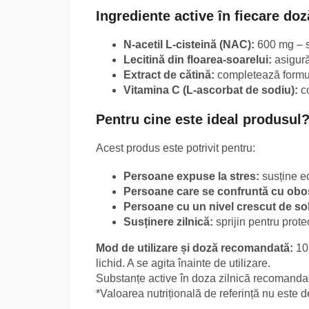
Ingrediente active în fiecare doz
N-acetil L-cisteină (NAC):
600 mg – su
Lecitină din floarea-soarelui:
asigură
Extract de cătină:
completează formul
Vitamina C (L-ascorbat de sodiu):
co
Pentru cine este ideal produsul
Acest produs este potrivit pentru:
Persoane expuse la stres:
susține ec
Persoane care se confruntă cu obo
Persoane cu un nivel crescut de sol
Susținere zilnică:
sprijin pentru prote
Mod de utilizare și doză recomandată:
10 
lichid. A se agita înainte de utilizare.
Substanțe active în doza zilnică recomandat
*Valoarea nutrițională de referință nu este de