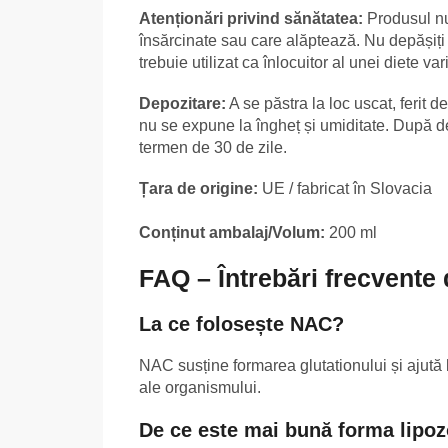
Atenționări privind sănătatea:
Produsul nu 
însărcinate sau care alăptează. Nu depășiț
trebuie utilizat ca înlocuitor al unei diete va
Depozitare:
A se păstra la loc uscat, ferit d
nu se expune la îngheț și umiditate. După de
termen de 30 de zile.
Țara de origine:
UE / fabricat în Slovacia
Conținut ambalaj/Volum:
200 ml
FAQ – Întrebări frecvente
La ce folosește NAC?
NAC susține formarea glutationului și ajută l
ale organismului.
De ce este mai bună forma lipo