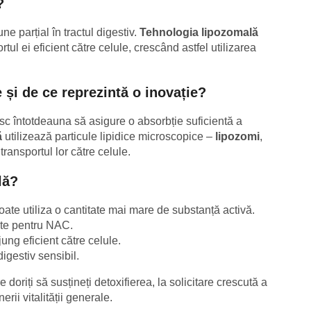
?
parțial în tractul digestiv.
Tehnologia lipozomală
rtul ei eficient către celule, crescând astfel utilizarea
și de ce reprezintă o inovație?
c întotdeauna să asigure o absorbție suficientă a
ă
utilizează particule lipidice microscopice –
lipozomi
,
ransportul lor către celule.
lă?
ate utiliza o cantitate mai mare de substanță activă.
ate pentru NAC.
ung eficient către celule.
digestiv sensibil.
 doriți să susțineți detoxifierea, la solicitare crescută a
rii vitalității generale.