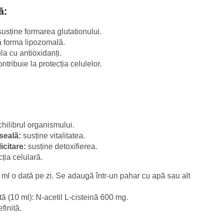
ă:
sține formarea glutationului.
 forma lipozomală.
a cu antioxidanți.
ntribuie la protecția celulelor.
?
hilibrul organismului.
seală:
susține vitalitatea.
icitare:
susține detoxifierea.
cția celulară.
ml o dată pe zi. Se adaugă într-un pahar cu apă sau alt
ă (10 ml): N-acetil L-cisteină 600 mg.
finită.