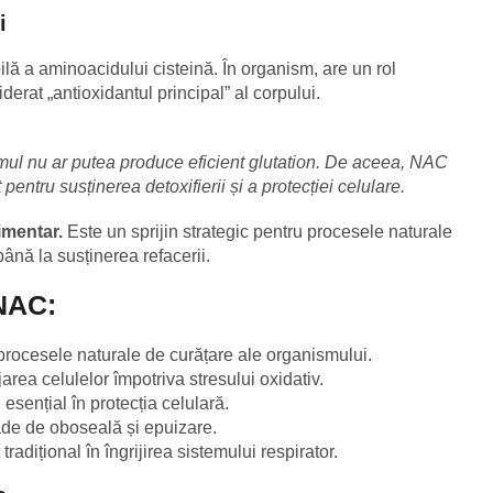
i
ilă a aminoacidului cisteină. În organism, are un rol
derat „antioxidantul principal” al corpului.
mul nu ar putea produce eficient glutation. De aceea, NAC
pentru susținerea detoxifierii și a protecției celulare.
imentar.
Este un sprijin strategic pentru procesele naturale
până la susținerea refacerii.
 NAC:
procesele naturale de curățare ale organismului.
jarea celulelor împotriva stresului oxidativ.
 esențial în protecția celulară.
oade de oboseală și epuizare.
t tradițional în îngrijirea sistemului respirator.