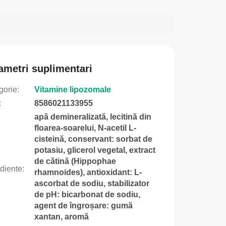
ametri suplimentari
gorie
:
Vitamine lipozomale
:
8586021133955
apă demineralizată, lecitină din
floarea-soarelui, N-acetil L-
cisteină, conservant: sorbat de
potasiu, glicerol vegetal, extract
de cătină (Hippophae
ediente
:
rhamnoides), antioxidant: L-
ascorbat de sodiu, stabilizator
de pH: bicarbonat de sodiu,
agent de îngroșare: gumă
xantan, aromă