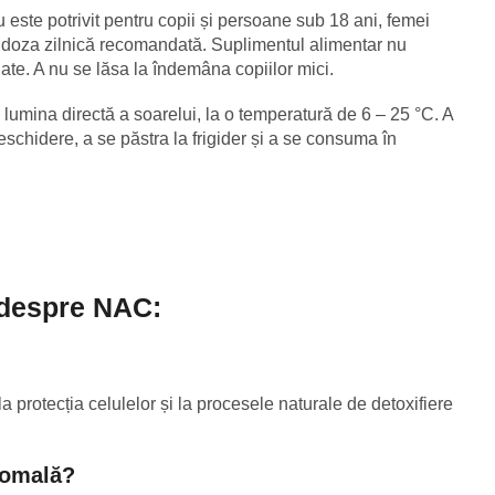
este potrivit pentru copii și persoane sub 18 ani, femei
i doza zilnică recomandată. Suplimentul alimentar nu
riate. A nu se lăsa la îndemâna copiilor mici.
e lumina directă a soarelui, la o temperatură de 6 – 25 °C. A
schidere, a se păstra la frigider și a se consuma în
 despre NAC:
a protecția celulelor și la procesele naturale de detoxifiere
zomală?