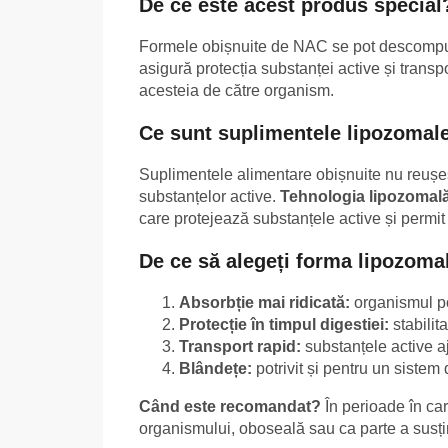
De ce este acest produs special
Formele obișnuite de NAC se pot descompune 
asigură protecția substanței active și transpo
acesteia de către organism.
Ce sunt suplimentele lipozomale 
Suplimentele alimentare obișnuite nu reușes
substanțelor active.
Tehnologia lipozomal
care protejează substanțele active și permit t
De ce să alegeți forma lipozoma
Absorbție mai ridicată:
organismul po
Protecție în timpul digestiei:
stabilit
Transport rapid:
substanțele active aj
Blândețe:
potrivit și pentru un sistem 
Când este recomandat?
În perioade în care
organismului, oboseală sau ca parte a susține