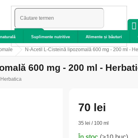
CĂUTARE
naturală
Suplimente nutritive
Alimente și băuturi
zomale
N-Acetil L-Cisteină lipozomală 600 mg - 200 ml - He
zomală 600 mg - 200 ml - Herbat
:
Herbatica
70 lei
Evaluare
35 lei / 100 ml
preţ:
În stoc
(>10 buc)