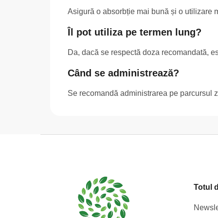
Asigură o absorbție mai bună și o utilizare m
Îl pot utiliza pe termen lung?
Da, dacă se respectă doza recomandată, este 
Când se administrează?
Se recomandă administrarea pe parcursul zile
S
u
b
s
Totul 
o
l
Newsle