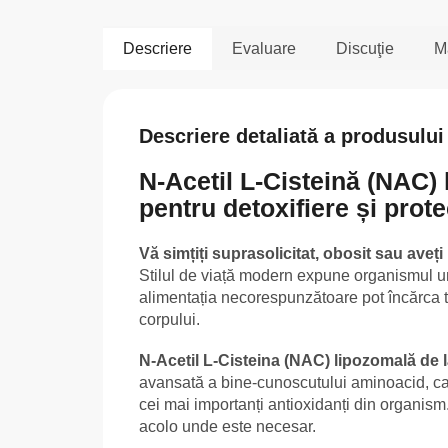
Descriere
Evaluare
Discuţie
M
Descriere detaliată a produsului
N-Acetil L-Cisteină (NAC) 
pentru detoxifiere și prote
Vă simțiți suprasolicitat, obosit sau ave
Stilul de viață modern expune organismul un
alimentația necorespunzătoare pot încărca tr
corpului.
N-Acetil L-Cisteina (NAC) lipozomală de 
avansată a bine-cunoscutului aminoacid, car
cei mai importanți antioxidanți din organis
acolo unde este necesar.