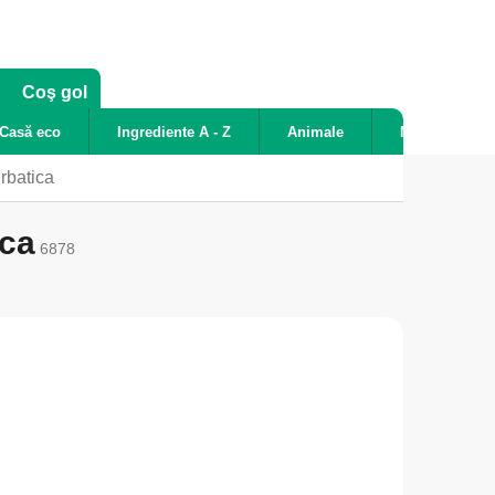
COŞ
Coş gol
DE
Casă eco
Ingrediente A - Z
Animale
Noutăți
CUMPĂRĂTURI
rbatica
ica
6878