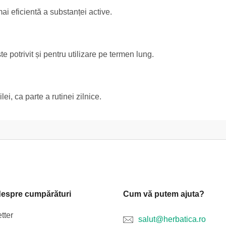
ai eficientă a substanței active.
potrivit și pentru utilizare pe termen lung.
i, ca parte a rutinei zilnice.
despre cumpărături
Cum vă putem ajuta?
tter
salut@herbatica.ro