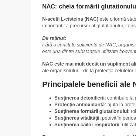
NAC: cheia formării glutationulu
N-acetil L-cisteina (NAC)
este o formă stab
important ca precursor al glutationului, consi
De reținut:
Fără o cantitate suficientă de NAC, organis
este una dintre substanțele utilizate frecvent 
NAC este mai mult decât un supliment al
ale organismului – de la protecția celulelor 
Principalele beneficii ale
Susținerea detoxifierii:
contribuie la 
Protecție antioxidantă:
ajută la prote
Susținerea formării glutationului:
rol
Susținerea vitalității:
potrivit în peri
Susținerea căilor respiratorii:
utiliza