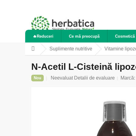
Treci
la
conținut
🔥Reduceri
Ce mă preocupă
Cosmetică 
Suplimente nutritive
Vitamine lipo
Acasă
N-Acetil L-Cisteină lipo
Evaluarea
Neevaluat
Detalii de evaluare
Marcă
Nou
medie
a
produsului
este
0,0
din
5
stele.