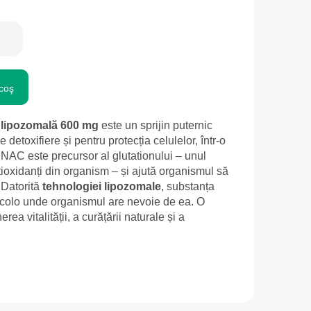
coş
) lipozomală 600 mg
este un sprijin puternic
detoxifiere și pentru protecția celulelor, într-o
 NAC este precursor al glutationului – unul
tioxidanți din organism – și ajută organismul să
 Datorită
tehnologiei lipozomale
, substanța
 acolo unde organismul are nevoie de ea. O
rea vitalității, a curățării naturale și a