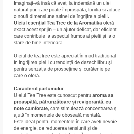
Imaginați-vă însă că aveți la îndemână un ulei
natural pur, care poate împrospăta, tonifia și aduce
o nouă dimensiune rutinei de îngrijire a pielii.
Uleiul esențial Tea Tree de la Aromatika
oferă
exact acest sprijin – un ajutor delicat, dar eficient,
care contribuie la aspectul frumos al pielii și la o
stare de bine interioară.
Uleiul de tea tree este apreciat în mod tradițional
în îngrijirea pielii cu tendință de dezechilibru și
pentru senzația de prospețime și curățenie pe
care o oferă.
Caracterul parfumului:
Uleiul Tea Tree este cunoscut pentru
aroma sa
proaspătă, pătrunzătoare și revigorantă, cu
note camforate
, care stimulează concentrarea și
ajută în momentele de oboseală mentală.
Este ideal pentru momentele în care aveți nevoie
de energie, de reducerea tensiunii și de