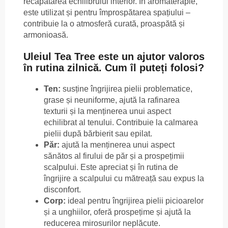
recăpătarea echilibrului interior. În aromaterapie,
este utilizat și pentru împrospătarea spațiului –
contribuie la o atmosferă curată, proaspătă și
armonioasă.
Uleiul Tea Tree este un ajutor valoros
în rutina zilnică. Cum îl puteți folosi?
Ten:
susține îngrijirea pielii problematice,
grase și neuniforme, ajută la rafinarea
texturii și la menținerea unui aspect
echilibrat al tenului. Contribuie la calmarea
pielii după bărbierit sau epilat.
Păr:
ajută la menținerea unui aspect
sănătos al firului de păr și a prospețimii
scalpului. Este apreciat și în rutina de
îngrijire a scalpului cu mătreață sau expus la
disconfort.
Corp:
ideal pentru îngrijirea pielii picioarelor
și a unghiilor, oferă prospețime și ajută la
reducerea mirosurilor neplăcute.