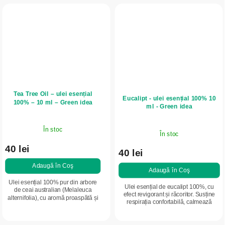
Tea Tree Oil – ulei esențial
Eucalipt - ulei esențial 100% 10
100% – 10 ml – Green idea
ml - Green idea
În stoc
În stoc
40 lei
40 lei
Adaugă în Coş
Adaugă în Coş
Ulei esențial 100% pur din arbore
Ulei esențial de eucalipt 100%, cu
de ceai australian (Melaleuca
efect revigorant și răcoritor. Susține
alternifolia), cu aromă proaspătă și
respirația confortabilă, calmează
intensă. Potrivit pentru îngrijirea
mintea și creează o atmosferă
pielii cu imperfecțiuni, pentru...
relaxantă. Potrivit pentru...