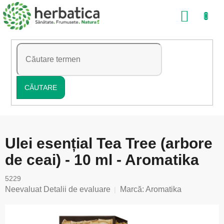
Treci
COŞ
la
conținut
DE
CUMP
CĂUTARE
Ulei esențial Tea Tree (arbore
de ceai) - 10 ml - Aromatika
5229
Evaluarea
Neevaluat
Detalii de evaluare
Marcă:
Aromatika
medie
a
produsului