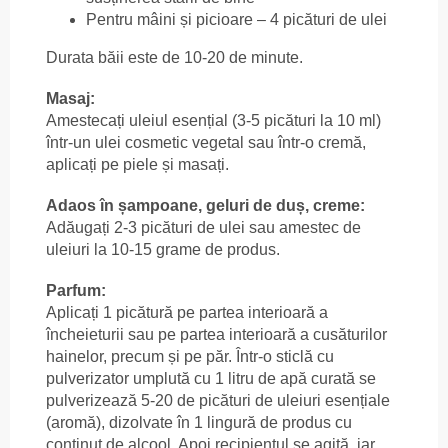
Pentru mâini și picioare – 4 picături de ulei
Durata băii este de 10-20 de minute.
Masaj:
Amestecați uleiul esențial (3-5 picături la 10 ml)
într-un ulei cosmetic vegetal sau într-o cremă,
aplicați pe piele și masați.
Adaos în șampoane, geluri de duș, creme:
Adăugați 2-3 picături de ulei sau amestec de
uleiuri la 10-15 grame de produs.
Parfum:
Aplicați 1 picătură pe partea interioară a
încheieturii sau pe partea interioară a cusăturilor
hainelor, precum și pe păr. Într-o sticlă cu
pulverizator umplută cu 1 litru de apă curată se
pulverizează 5-20 de picături de uleiuri esențiale
(aromă), dizolvate în 1 lingură de produs cu
conținut de alcool. Apoi recipientul se agită, iar