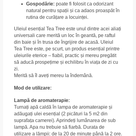
Gospodărie:
poate fi folosit ca odorizant
natural pentru spații și ca adaos proaspăt în
rutina de curățare a locuinței.
Uleiul esențial Tea Tree este unul dintre acei aliați
universali care merită un loc în geantă, pe raftul
din baie și în trusa de îngrijire de acasă. Uleiul
Tea Tree este, pe scurt, un produs esențial printre
uleiurile eterice – fiabil, practic și mereu pregătit
să aducă prospețime și echilibru în viața de zi cu
zi.
Merită să îl aveți mereu la îndemână.
Mod de utilizare:
Lampă de aromaterapie:
Turnați apă caldă în lampa de aromaterapie și
adăugați ulei esențial (2 picături la 5 m2 din
suprafața camerei). Aprindeți lumânarea de sub
lampă. Apa nu trebuie să fiarbă. Durata de
utilizare a lămpii: de la 20 de minute până la 2 ore.