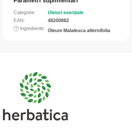
Parametri suplimentari
Categorie
:
Uleiuri esențiale
EAN
:
48200882
Ingrediente
:
?
Oleum Malaleuca alternifolia
S
u
b
s
o
l