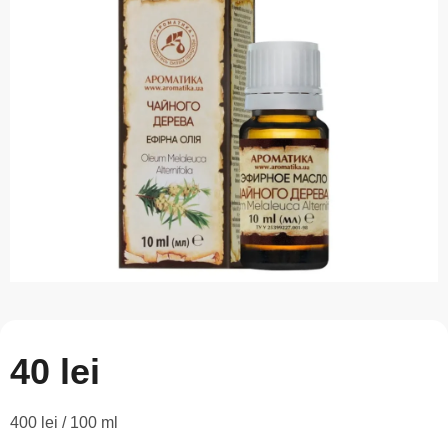
este
0,0
din
5
stele.
40 lei
Evaluare
400 lei / 100 ml
preţ: