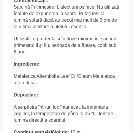
Contraindicații:
Sarcină în trimestrul I, afecțiuni psihice. Nu utilizați
înainte de expunerea la soare! Puteți ieși la
lumină solară dacă au trecut mai mult de 3 ore de
la ultima utilizare a uleiului esențial.
Utilizați cu prudență și în doze minime în: sarcină
(trimestrul II și III), perioada de alăptare, copii sub
6 ani.
Ingrediente:
Melaleuca Alternifolia Leaf Oil/Oleum Malaleuca
alternifolia
Depozitare:
A se păstra într-un loc întunecat, la îndemâna
copiilor, la temperaturi de până la 25 °C, ferit de
lumina directă a soarelui.
Conținut ambalaj/Volum:
10 ml