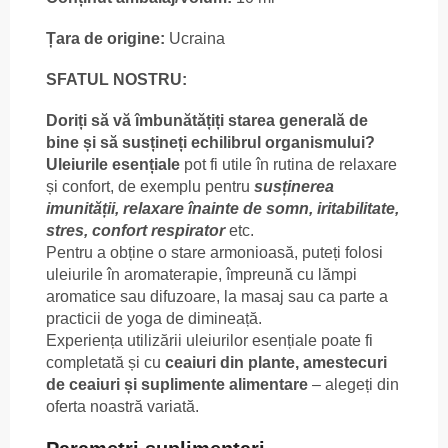
Țara de origine:
Ucraina
SFATUL NOSTRU:
Doriți să vă îmbunătățiți starea generală de
bine și să susțineți echilibrul organismului?
Uleiurile esențiale
pot fi utile în rutina de relaxare
și confort, de exemplu pentru
susținerea
imunității, relaxare înainte de somn, iritabilitate,
stres, confort respirator
etc.
Pentru a obține o stare armonioasă, puteți folosi
uleiurile în aromaterapie, împreună cu lămpi
aromatice sau difuzoare, la masaj sau ca parte a
practicii de yoga de dimineață.
Experiența utilizării uleiurilor esențiale poate fi
completată și cu
ceaiuri din plante, amestecuri
de ceaiuri și suplimente alimentare
– alegeți din
oferta noastră variată.