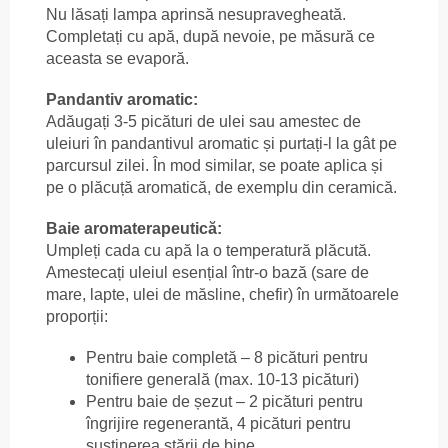
Nu lăsați lampa aprinsă nesupravegheată.
Completați cu apă, după nevoie, pe măsură ce
aceasta se evaporă.
Pandantiv aromatic:
Adăugați 3-5 picături de ulei sau amestec de
uleiuri în pandantivul aromatic și purtați-l la gât pe
parcursul zilei. În mod similar, se poate aplica și
pe o plăcuță aromatică, de exemplu din ceramică.
Baie aromaterapeutică:
Umpleți cada cu apă la o temperatură plăcută.
Amestecați uleiul esențial într-o bază (sare de
mare, lapte, ulei de măsline, chefir) în următoarele
proporții:
Pentru baie completă – 8 picături pentru
tonifiere generală (max. 10-13 picături)
Pentru baie de șezut – 2 picături pentru
îngrijire regenerantă, 4 picături pentru
susținerea stării de bine