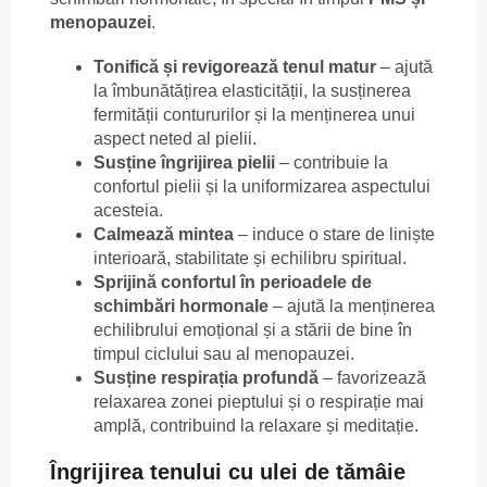
menopauzei
.
Tonifică și revigorează tenul matur
– ajută
la îmbunătățirea elasticității, la susținerea
fermității contururilor și la menținerea unui
aspect neted al pielii.
Susține îngrijirea pielii
– contribuie la
confortul pielii și la uniformizarea aspectului
acesteia.
Calmează mintea
– induce o stare de liniște
interioară, stabilitate și echilibru spiritual.
Sprijină confortul în perioadele de
schimbări hormonale
– ajută la menținerea
echilibrului emoțional și a stării de bine în
timpul ciclului sau al menopauzei.
Susține respirația profundă
– favorizează
relaxarea zonei pieptului și o respirație mai
amplă, contribuind la relaxare și meditație.
Îngrijirea tenului cu ulei de tămâie