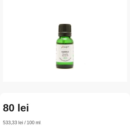
este
0,0
din
5
stele.
80 lei
Evaluare
533,33 lei / 100 ml
preţ: