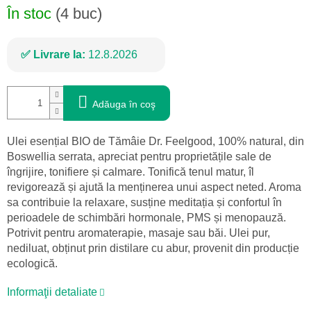
În stoc
(4 buc)
Livrare la:
12.8.2026
Adăuga în coş
Ulei esențial BIO de Tămâie Dr. Feelgood, 100% natural, din
Boswellia serrata, apreciat pentru proprietățile sale de
îngrijire, tonifiere și calmare. Tonifică tenul matur, îl
revigorează și ajută la menținerea unui aspect neted. Aroma
sa contribuie la relaxare, susține meditația și confortul în
perioadele de schimbări hormonale, PMS și menopauză.
Potrivit pentru aromaterapie, masaje sau băi. Ulei pur,
nediluat, obținut prin distilare cu abur, provenit din producție
ecologică.
Informaţii detaliate