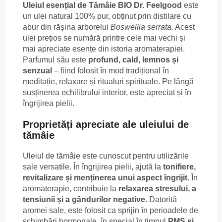
Uleiul esențial de Tămâie BIO Dr. Feelgood
este
un ulei natural 100% pur, obținut prin distilare cu
abur din rășina arborelui
Boswellia serrata
. Acest
ulei prețios se numără printre cele mai vechi și
mai apreciate esențe din istoria aromaterapiei.
Parfumul său este
profund, cald, lemnos și
senzual
– fiind folosit în mod tradițional în
meditație, relaxare și ritualuri spirituale. Pe lângă
susținerea echilibrului interior, este apreciat și în
îngrijirea pielii.
Proprietăți apreciate ale uleiului de
tămâie
Uleiul de tămâie este cunoscut pentru utilizările
sale versatile. În îngrijirea pielii, ajută la
tonifiere,
revitalizare și menținerea unui aspect îngrijit
. În
aromaterapie, contribuie la
relaxarea stresului, a
tensiunii și a gândurilor negative
. Datorită
aromei sale, este folosit ca sprijin în perioadele de
schimbări hormonale, în special în timpul
PMS și