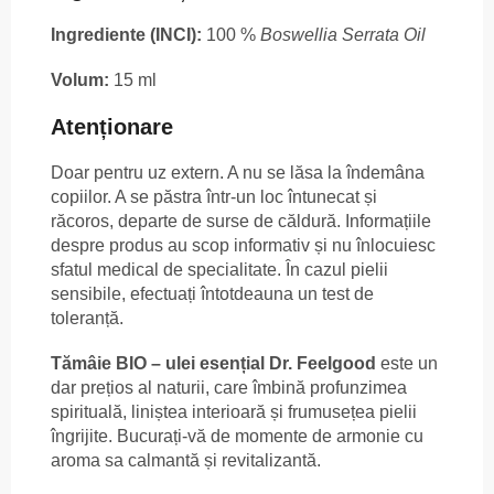
Ingrediente (INCI):
100 %
Boswellia Serrata Oil
Volum:
15 ml
Atenționare
Doar pentru uz extern. A nu se lăsa la îndemâna
copiilor. A se păstra într-un loc întunecat și
răcoros, departe de surse de căldură. Informațiile
despre produs au scop informativ și nu înlocuiesc
sfatul medical de specialitate. În cazul pielii
sensibile, efectuați întotdeauna un test de
toleranță.
Tămâie BIO – ulei esențial Dr. Feelgood
este un
dar prețios al naturii, care îmbină profunzimea
spirituală, liniștea interioară și frumusețea pielii
îngrijite. Bucurați-vă de momente de armonie cu
aroma sa calmantă și revitalizantă.