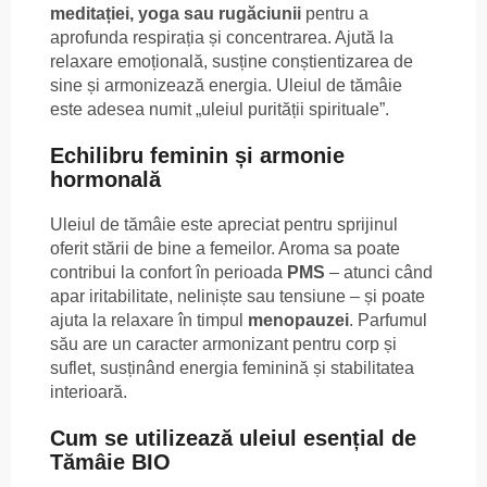
meditației, yoga sau rugăciunii
pentru a
aprofunda respirația și concentrarea. Ajută la
relaxare emoțională, susține conștientizarea de
sine și armonizează energia. Uleiul de tămâie
este adesea numit „uleiul purității spirituale”.
Echilibru feminin și armonie
hormonală
Uleiul de tămâie este apreciat pentru sprijinul
oferit stării de bine a femeilor. Aroma sa poate
contribui la confort în perioada
PMS
– atunci când
apar iritabilitate, neliniște sau tensiune – și poate
ajuta la relaxare în timpul
menopauzei
. Parfumul
său are un caracter armonizant pentru corp și
suflet, susținând energia feminină și stabilitatea
interioară.
Cum se utilizează uleiul esențial de
Tămâie BIO