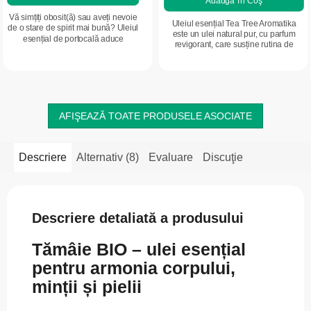
Adaugă în Coş
Vă simțiți obosit(ă) sau aveți nevoie
Uleiul esențial Tea Tree Aromatika
de o stare de spirit mai bună? Uleiul
este un ulei natural pur, cu parfum
esențial de portocală aduce
revigorant, care susține rutina de
optimism și prospețime în fiecare zi.
îngrijire a tenului, părului și pielii
Aroma sa citrică proaspătă...
corpului. Împrospătează, ajută...
AFIŞEAZĂ TOATE PRODUSELE ASOCIATE
Descriere
Alternativ (8)
Evaluare
Discuţie
Descriere detaliată a produsului
Tămâie BIO – ulei esențial
pentru armonia corpului,
minții și pielii