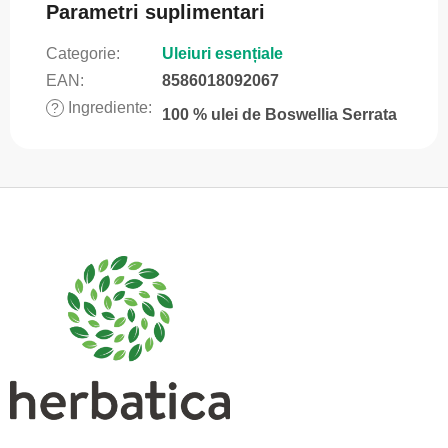
Parametri suplimentari
Categorie
:
Uleiuri esențiale
EAN
:
8586018092067
Ingrediente
:
?
100 % ulei de Boswellia Serrata
S
u
b
s
o
l