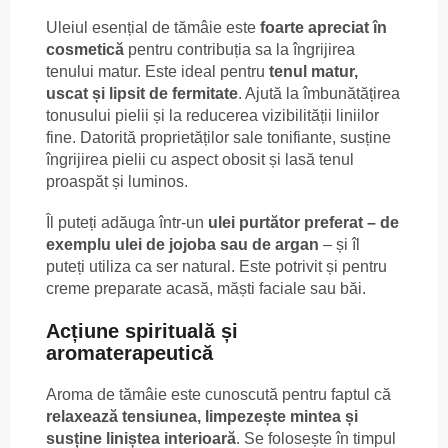
Uleiul esențial de tămâie este
foarte apreciat în
cosmetică
pentru contribuția sa la îngrijirea
tenului matur. Este ideal pentru
tenul matur,
uscat și lipsit de fermitate
. Ajută la îmbunătățirea
tonusului pielii și la reducerea vizibilității liniilor
fine. Datorită proprietăților sale tonifiante, susține
îngrijirea pielii cu aspect obosit și lasă tenul
proaspăt și luminos.
Îl puteți adăuga într-un
ulei purtător preferat – de
exemplu ulei de jojoba sau de argan
– și îl
puteți utiliza ca ser natural. Este potrivit și pentru
creme preparate acasă, măști faciale sau băi.
Acțiune spirituală și
aromaterapeutică
Aroma de tămâie este cunoscută pentru faptul că
relaxează tensiunea, limpezește mintea și
susține liniștea interioară
. Se folosește în timpul