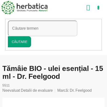
Treci
COŞ
la
conținut
DE
CUMP
CĂUTARE
Tămâie BIO - ulei esențial - 15
ml - Dr. Feelgood
5511
Evaluarea
Neevaluat
Detalii de evaluare
Marcă:
Dr. Feelgood
medie
a
produsului