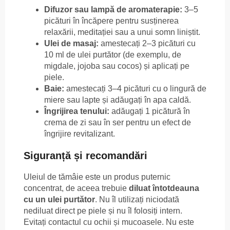
Difuzor sau lampă de aromaterapie:
3–5
picături în încăpere pentru susținerea
relaxării, meditației sau a unui somn liniștit.
Ulei de masaj:
amestecați 2–3 picături cu
10 ml de ulei purtător (de exemplu, de
migdale, jojoba sau cocos) și aplicați pe
piele.
Baie:
amestecați 3–4 picături cu o lingură de
miere sau lapte și adăugați în apa caldă.
Îngrijirea tenului:
adăugați 1 picătură în
crema de zi sau în ser pentru un efect de
îngrijire revitalizant.
Siguranță și recomandări
Uleiul de tămâie este un produs puternic
concentrat, de aceea trebuie
diluat întotdeauna
cu un ulei purtător
. Nu îl utilizați niciodată
nediluat direct pe piele și nu îl folosiți intern.
Evitați contactul cu ochii și mucoasele. Nu este