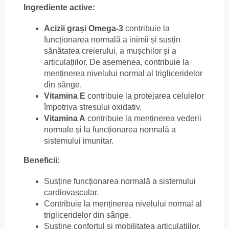
Ingrediente active:
Acizii grași Omega-3
contribuie la
funcționarea normală a inimii și susțin
sănătatea creierului, a mușchilor și a
articulațiilor. De asemenea, contribuie la
menținerea nivelului normal al trigliceridelor
din sânge.
Vitamina E
contribuie la protejarea celulelor
împotriva stresului oxidativ.
Vitamina A
contribuie la menținerea vederii
normale și la funcționarea normală a
sistemului imunitar.
Beneficii:
Susține funcționarea normală a sistemului
cardiovascular.
Contribuie la menținerea nivelului normal al
trigliceridelor din sânge.
Susține confortul și mobilitatea articulațiilor.