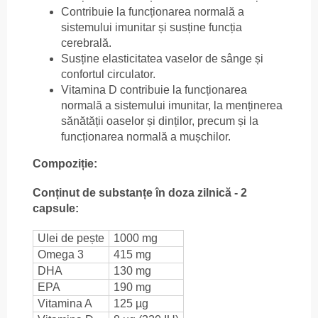
Contribuie la funcționarea normală a
sistemului imunitar și susține funcția
cerebrală.
Susține elasticitatea vaselor de sânge și
confortul circulator.
Vitamina D contribuie la funcționarea
normală a sistemului imunitar, la menținerea
sănătății oaselor și dinților, precum și la
funcționarea normală a mușchilor.
Compoziție:
Conținut de substanțe în doza zilnică - 2
capsule:
Ulei de pește
1000 mg
Omega 3
415 mg
DHA
130 mg
EPA
190 mg
Vitamina A
125 µg