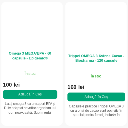
Omega 3 MEGA/EPA - 60
Trippel OMEGA 3 Kvinne Cacao -
capsule - Epigemic®
Biopharma - 120 capsule
În stoc
În stoc
100 lei
160 lei
Adaugă în Coş
Adaugă în Coş
Luați omega-3 cu un raport EPA și
Capsulele practice Trippel OMEGA 3
DHA adaptat nevoilor organismului
cu aromă de cacao sunt potrivite în
dumneavoastră. Suplimentul
special pentru femei, inclusiv în
alimentar Omega 3 MEGA EPA/DHA
perioada sarcinii, conform
conține ulei de pește de înaltă
recomandărilor de utilizare. Capsulele
calitate, cu un...