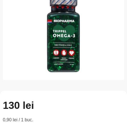
este
0,0
din
5
stele.
130 lei
Evaluare
0,90 lei / 1 buc.
preţ: