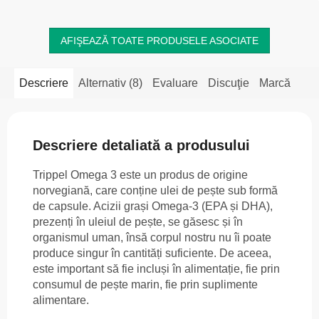
conțin...
AFIŞEAZĂ TOATE PRODUSELE ASOCIATE
Descriere
Alternativ (8)
Evaluare
Discuţie
Marcă
Descriere detaliată a produsului
Trippel Omega 3 este un produs de origine
norvegiană, care conține ulei de pește sub formă
de capsule. Acizii grași Omega-3 (EPA și DHA),
prezenți în uleiul de pește, se găsesc și în
organismul uman, însă corpul nostru nu îi poate
produce singur în cantități suficiente. De aceea,
este important să fie incluși în alimentație, fie prin
consumul de pește marin, fie prin suplimente
alimentare.