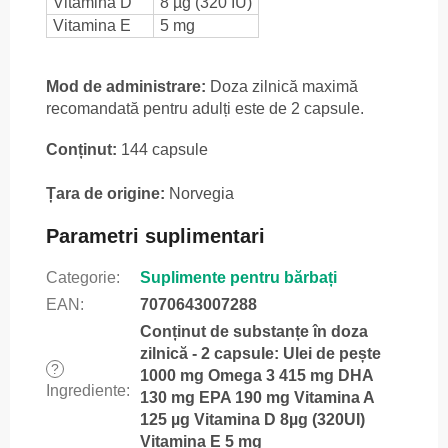
Vitamina D
8 µg (320 IU)
Vitamina E
5 mg
Mod de administrare:
Doza zilnică maximă
recomandată pentru adulți este de 2 capsule.
Conținut:
144 capsule
Țara de origine:
Norvegia
Parametri suplimentari
Categorie
:
Suplimente pentru bărbați
EAN
:
7070643007288
Conținut de substanțe în doza
zilnică - 2 capsule: Ulei de pește
?
1000 mg Omega 3 415 mg DHA
Ingrediente
:
130 mg EPA 190 mg Vitamina A
125 µg Vitamina D 8µg (320UI)
Vitamina E 5 mg