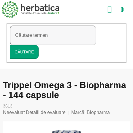
Treci
COŞ
la
conținut
DE
CUMP
CĂUTARE
Trippel Omega 3 - Biopharma
- 144 capsule
3613
Evaluarea
Neevaluat
Detalii de evaluare
Marcă:
Biopharma
medie
a
produsului