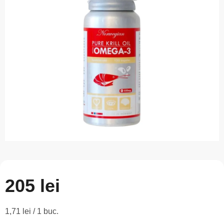
este
0,0
din
5
stele.
205 lei
Evaluare
1,71 lei / 1 buc.
preţ: