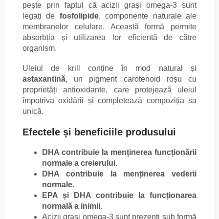
pește prin faptul că acizii grași omega-3 sunt
legați de
fosfolipide
, componente naturale ale
membranelor celulare. Această formă permite
absorbția și utilizarea lor eficientă de către
organism.
Uleiul de krill conține în mod natural și
astaxantină
, un pigment carotenoid roșu cu
proprietăți antioxidante, care protejează uleiul
împotriva oxidării și completează compoziția sa
unică.
Efectele și beneficiile produsului
DHA contribuie la menținerea funcționării
normale a creierului.
DHA contribuie la menținerea vederii
normale.
EPA și DHA contribuie la funcționarea
normală a inimii.
Acizii grași omega-3 sunt prezenți sub formă