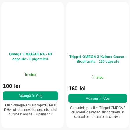
Omega 3 MEGA/EPA - 60
Trippel OMEGA 3 Kvinne Cacao -
capsule - Epigemic®
Biopharma - 120 capsule
În stoc
În stoc
100 lei
160 lei
Adaugă în Coş
Adaugă în Coş
Luați omega-3 cu un raport EPA și
Capsulele practice Trippel OMEGA 3
DHA adaptat nevoilor organismului
cu aromă de cacao sunt potrivite în
dumneavoastră. Suplimentul
special pentru femei, inclusiv în
alimentar Omega 3 MEGA EPA/DHA
perioada sarcinii, conform
conține ulei de pește de înaltă
recomandărilor de utilizare. Capsulele
calitate, cu un...