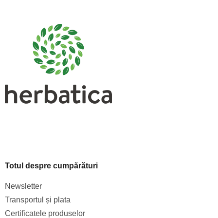
u
b
s
o
l
Totul despre cumpărături
Newsletter
Transportul și plata
Certificatele produselor