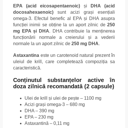
EPA (acid eicosapentaenoic)
și
DHA (acid
docosahexaenoic)
sunt acizi grași esențiali
omega-3. Efectul benefic al EPA și DHA asupra
funcției inimii se obține la un aport zilnic de
250
mg EPA și DHA
. DHA contribuie la menținerea
funcționării normale a creierului și a vederii
normale la un aport zilnic de
250 mg DHA
.
Astaxantina
este un carotenoid natural prezent în
uleiul de krill, care completează compoziția sa
caracteristică.
Conținutul substanțelor active în
doza zilnică recomandată (2 capsule)
Ulei de krill și ulei de pește – 1100 mg
Acizi grași omega-3 – 680 mg
DHA – 390 mg
EPA – 230 mg
Astaxantină – 0,11 mg