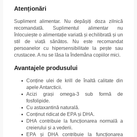
Atenționări
Supliment alimentar. Nu depășiți doza zilnică
recomandată. Suplimentul alimentar nu
înlocuiește o alimentație variată și echilibrată și un
stil de viață sănătos. Nu este recomandat
persoanelor cu hipersensibilitate la pește sau
crustacee. A nu se lăsa la îndemâna copiilor mici.
Avantajele produsului
Conține ulei de krill de înaltă calitate din
apele Antarcticii.
Acizi grași omega-3 sub formă de
fosfolipide.
Cu astaxantină naturală.
Conținut ridicat de EPA și DHA.
DHA contribuie la funcționarea normală a
creierului și a vederii.
EPA și DHA contribuie la funcționarea