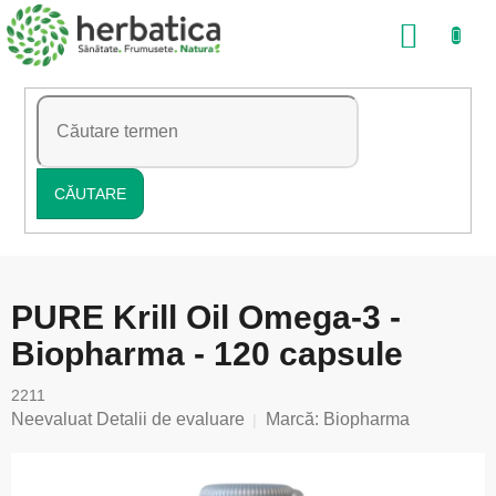
Treci
COŞ
la
conținut
DE
CUMP
CĂUTARE
PURE Krill Oil Omega-3 -
Biopharma - 120 capsule
2211
Evaluarea
Neevaluat
Detalii de evaluare
Marcă:
Biopharma
medie
a
produsului