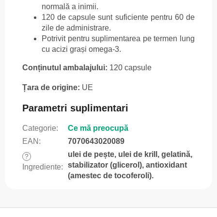
normală a inimii.
120 de capsule sunt suficiente pentru 60 de
zile de administrare.
Potrivit pentru suplimentarea pe termen lung
cu acizi grași omega-3.
Conținutul ambalajului:
120 capsule
Țara de origine:
UE
Parametri suplimentari
Categorie
:
Ce mă preocupă
EAN
:
7070643020089
ulei de pește, ulei de krill, gelatină,
?
stabilizator (glicerol), antioxidant
Ingrediente
:
(amestec de tocoferoli).
S