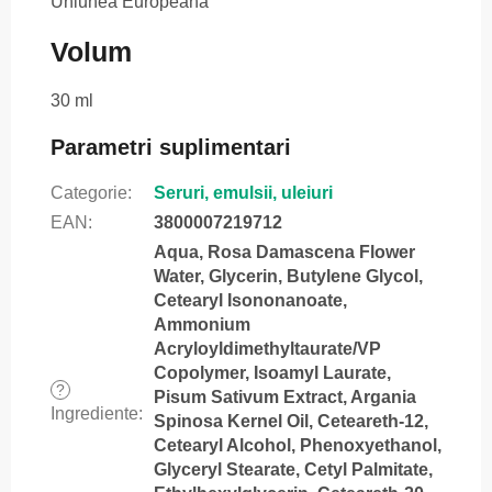
Uniunea Europeană
Volum
30 ml
Parametri suplimentari
Categorie
:
Seruri, emulsii, uleiuri
EAN
:
3800007219712
Aqua, Rosa Damascena Flower
Water, Glycerin, Butylene Glycol,
Cetearyl Isononanoate,
Ammonium
Acryloyldimethyltaurate/VP
Copolymer, Isoamyl Laurate,
?
Pisum Sativum Extract, Argania
Ingrediente
:
Spinosa Kernel Oil, Ceteareth-12,
Cetearyl Alcohol, Phenoxyethanol,
Glyceryl Stearate, Cetyl Palmitate,