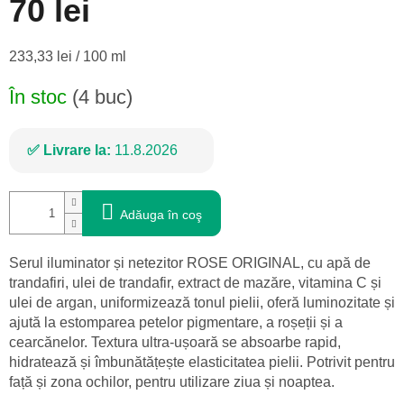
70 lei
Evaluare
233,33 lei / 100 ml
preţ:
În stoc
(4 buc)
Livrare la:
11.8.2026
Adăuga în coş
Serul iluminator și netezitor ROSE ORIGINAL, cu apă de
trandafiri, ulei de trandafir, extract de mazăre, vitamina C și
ulei de argan, uniformizează tonul pielii, oferă luminozitate și
ajută la estomparea petelor pigmentare, a roșeții și a
cearcănelor. Textura ultra-ușoară se absoarbe rapid,
hidratează și îmbunătățește elasticitatea pielii. Potrivit pentru
față și zona ochilor, pentru utilizare ziua și noaptea.