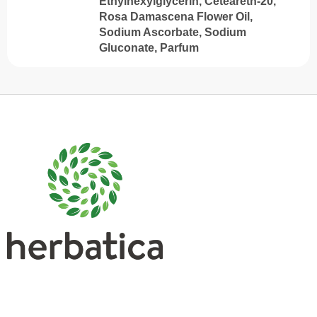
Ethylhexylglycerin, Ceteareth-20,
Rosa Damascena Flower Oil,
Sodium Ascorbate, Sodium
Gluconate, Parfum
S
u
b
s
o
l