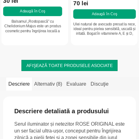
30 lei
70 lei
Adaugă în Coş
Adaugă în Coş
Balsamul „Rostopască” cu
Ulei natural de avocado presat la rece,
Chelidonium Majus este un produs
ideal pentru pielea sensibilă, uscată și
cosmetic pentru îngrijirea locală a
iritată. Bogat în vitaminele A, E și D,
pielii cu veruci, papiloame și bătături
minerale și lecitină. Contribuie la
uscate. Conține ingrediente active
îngrijirea...
care...
AFIŞEAZĂ TOATE PRODUSELE ASOCIATE
Descriere
Alternativ (8)
Evaluare
Discuţie
Descriere detaliată a produsului
Serul iluminator și netezitor ROSE ORIGINAL este
un ser facial ultra-ușor, conceput pentru îngrijirea
zilnică a pielii feței și a zonei sensibile din jurul