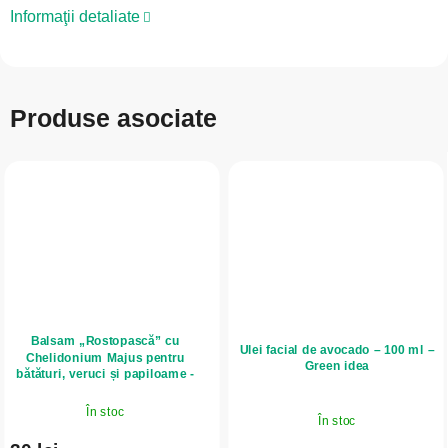
Informaţii detaliate
Produse asociate
Balsam „Rostopască” cu
Ulei facial de avocado – 100 ml –
Chelidonium Majus pentru
Green idea
bătături, veruci și papiloame -
1,2 ml - LekoPro
În stoc
În stoc