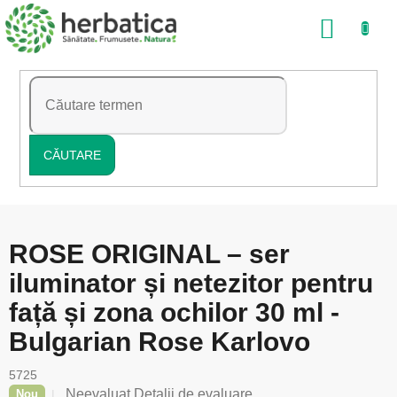
Treci
COŞ
la
conținut
DE
CUMP
CĂUTARE
ROSE ORIGINAL – ser
iluminator și netezitor pentru
față și zona ochilor 30 ml -
Bulgarian Rose Karlovo
5725
Evaluarea
Neevaluat
Detalii de evaluare
Nou