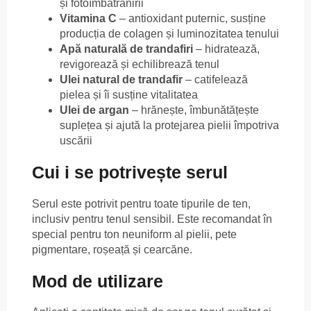
și fotoîmbătrânirii
Vitamina C
– antioxidant puternic, susține
producția de colagen și luminozitatea tenului
Apă naturală de trandafiri
– hidratează,
revigorează și echilibrează tenul
Ulei natural de trandafir
– catifelează
pielea și îi susține vitalitatea
Ulei de argan
– hrănește, îmbunătățește
suplețea și ajută la protejarea pielii împotriva
uscării
Cui i se potrivește serul
Serul este potrivit pentru toate tipurile de ten,
inclusiv pentru tenul sensibil. Este recomandat în
special pentru ton neuniform al pielii, pete
pigmentare, roșeață și cearcăne.
Mod de utilizare