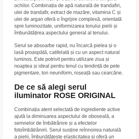
ochilor. Combinația de apă naturală de trandafiri,
ulei de trandafir, extract de mazăre, vitamina C și
ulei de argan oferă o îngrijire complexă, orientată
spre luminozitate, uniformizarea tonului pielii și
îmbunătățirea aspectului general al tenului.
Serul se absoarbe rapid, nu încarcă pielea și o
lasă proaspătă, catifelată și cu un aspect natural
luminos. Este potrivit pentru utilizare ziua și
noaptea și ideal pentru tenul cu tendință de pete
pigmentare, ton neuniform, roșeață sau cearcăne.
De ce să alegi serul
iluminator ROSE ORIGINAL
Combinația atent selectată de ingrediente active
ajută la diminuarea aspectului de oboseală, a
semnelor de îmbătrânire și a efectelor
fotoîmbătrânirii. Serul susține reînnoirea naturală
a pielii, îmbunătățește elasticitatea și oferă un