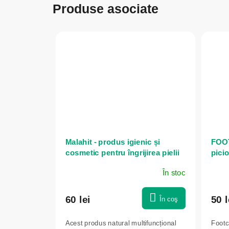
Produse asociate
Malahit - produs igienic și
FOOT
cosmetic pentru îngrijirea pielii
picio
și a mucoaselor - 30 ml - Elixir
Anna
În stoc
60 lei
50 l
În coş
Acest produs natural multifuncțional
Footc