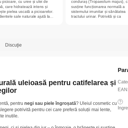
 picioare, cu uree și ulei de
conduraș (Tropaeolum majus), c
ă, care hidratează intens și
susține funcționarea normală a
ește pielea uscată a picioarelor.
sistemului imunitar și sănătatea
ientele sale naturale ajută la...
tractului urinar. Potrivită și ca
supliment...
Discuţie
Par
urală uleioasă pentru catifelarea și
Cate
egilor
EAN
?
ientă, pentru
negi sau piele îngroșată
? Uleiul cosmetic cu
Ingr
legere potrivită pentru cei care preferă soluții mai lente,
e inutile.
egi, ci și pielea din jur – o înmoaie, o hrănește și susține