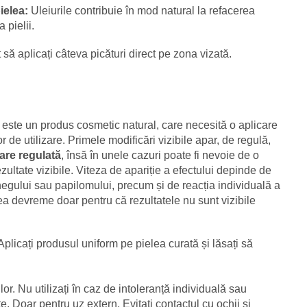
pielea:
Uleiurile contribuie în mod natural la refacerea
 pielii.
 să aplicați câteva picături direct pe zona vizată.
este un produs cosmetic natural, care necesită o aplicare
r de utilizare. Primele modificări vizibile apar, de regulă,
are regulată
, însă în unele cazuri poate fi nevoie de o
ultate vizibile. Viteza de apariție a efectului depinde de
negului sau papilomului, precum și de reacția individuală a
prea devreme doar pentru că rezultatele nu sunt vizibile
Aplicați produsul uniform pe pielea curată și lăsați să
or. Nu utilizați în caz de intoleranță individuală sau
te. Doar pentru uz extern. Evitați contactul cu ochii și