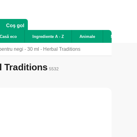
COŞ
Coş gol
DE
Casă eco
Ingrediente A - Z
Animale
Noutăți
CUMPĂRĂTURI
entru negi - 30 ml - Herbal Traditions
l Traditions
5532