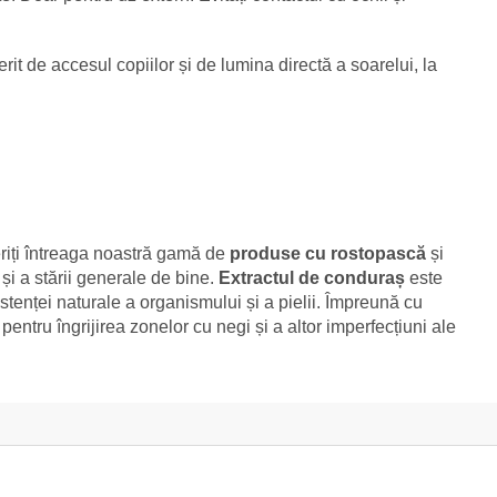
ferit de accesul copiilor și de lumina directă a soarelui, la
eriți întreaga noastră gamă de
produse cu rostopască
și
i și a stării generale de bine.
Extractul de conduraș
este
stenței naturale a organismului și a pielii. Împreună cu
entru îngrijirea zonelor cu negi și a altor imperfecțiuni ale