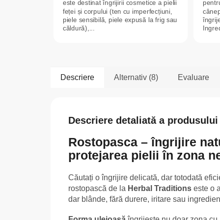
este destinat îngrijirii cosmetice a pielii
pentru
feței și corpului (ten cu imperfecțiuni,
cânep
piele sensibilă, piele expusă la frig sau
îngrij
căldură),...
Ingred
Descriere
Alternativ (8)
Evaluare
Descriere detaliată a produsului
Rostopasca – îngrijire nat
protejarea pielii în zona n
Căutați o îngrijire delicată, dar totodată efic
rostopască de la
Herbal Traditions
este o a
dar blânde, fără durere, iritare sau ingredient
Forma uleioasă
îngrijește nu doar zona cu n