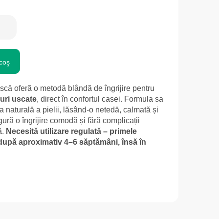
coş
ască oferă o metodă blândă de îngrijire pentru
uri uscate
, direct în confortul casei. Formula sa
 naturală a pielii, lăsând-o netedă, calmată și
ură o îngrijire comodă și fără complicații
ă.
Necesită utilizare regulată – primele
, după aproximativ 4–6 săptămâni, însă în