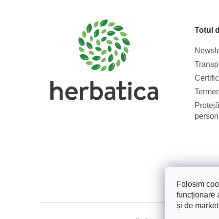
b
s
Totul 
o
l
Newsle
Transpo
Certifi
Termeni
Protejă
person
Folosim cook
funcționare a
și de market