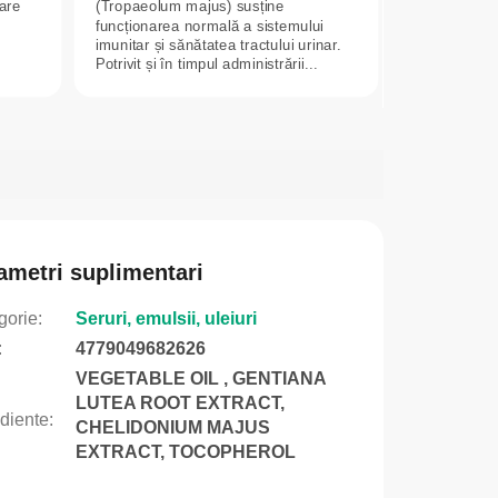
are
(Tropaeolum majus) susține
funcționarea normală a sistemului
imunitar și sănătatea tractului urinar.
Potrivit și în timpul administrării...
ametri suplimentari
gorie
:
Seruri, emulsii, uleiuri
:
4779049682626
VEGETABLE OIL , GENTIANA
LUTEA ROOT EXTRACT,
ediente
:
CHELIDONIUM MAJUS
EXTRACT, TOCOPHEROL