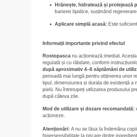
Hrănește, hidratează și protejează 
barierei lipidice, susținând regenerarea
Aplicare simplă acasă:
Este suficient
Informații importante privind efectul
Rostopasca
nu acționează imediat. Acesta 
regulată și cu răbdare, conform instrucțiunilo
după aproximativ 4–6 săptămâni de utiliz
perioadă mai lungă pentru obținerea unor rez
tipul, dimensiunea și durata de existență a 
pielii. Nu întrerupeți utilizarea produsului 
după câteva zile.
Mod de utilizare și dozare recomandată:
acționeze.
Atenționări:
A nu se lăsa la îndemâna copiil
hipersensibilitate la oricare dintre ingredien