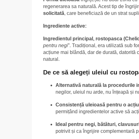
regenerarea sa naturală. Acest tip de îngrijir
solicitată
, care beneficiază de un strat supl
Ingrediente active:
Ingredientul principal, rostopasca (Che
pentru negi
”. Tradițional, era utilizată sub 
acțiune mai blândă, dar de durată, datorită c
natural.
De ce să alegeți uleiul cu rosto
Alternativă naturală la procedurile 
negilor, uleiul nu arde, nu înțeapă și nu
Consistență uleioasă pentru o acți
permițând ingredientelor active să acț
Ideal pentru negi, bătături, clavusur
potrivit și ca îngrijire complementară 