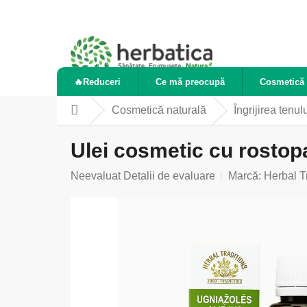
Treci
la
conținut
🔥Reduceri
Ce mă preocupă
Cosmetică 
Cosmetică naturală
Îngrijirea tenul
Acasă
Ulei cosmetic cu rostopa
Evaluarea
Neevaluat
Detalii de evaluare
Marcă:
Herbal T
medie
a
produsului
este
0,0
din
5
stele.