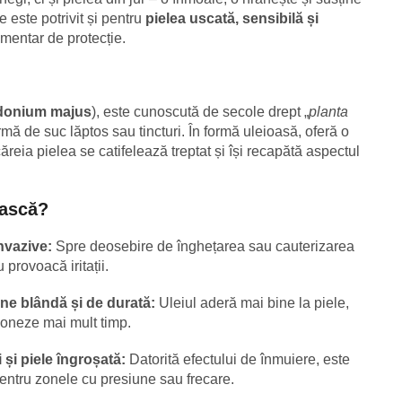
e este potrivit și pentru
pielea uscată, sensibilă și
imentar de protecție.
lidonium majus
), este cunoscută de secole drept „
planta
formă de suc lăptos sau tincturi. În formă uleioasă, oferă o
ăreia pielea se catifelează treptat și își recapătă aspectul
pască?
invazive:
Spre deosebire de înghețarea sau cauterizarea
 provoacă iritații.
une blândă și de durată:
Uleiul aderă mai bine la piele,
ioneze mai mult timp.
i și piele îngroșată:
Datorită efectului de înmuiere, este
pentru zonele cu presiune sau frecare.