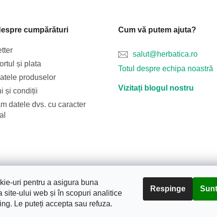
despre cumpărături
Cum vă putem ajuta?
tter
salut@herbatica.ro
rtul și plata
Totul despre echipa noastră
catele produselor
Vizitați blogul nostru
 și condiții
m datele dvs. cu caracter
al
Blog
Transportul și plata
Despre noi
Termeni și condiții
ie-uri pentru a asigura buna
Respinge
Sunt
 site-ului web și în scopuri analitice
ing. Le puteți accepta sau refuza.