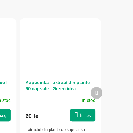
cool
Kapucinka - extract din plante -
60 capsule - Green idea
Produsul
următor
n stoc
În stoc
60 lei
 coş
În coş
Extractul din plante de kapucinka