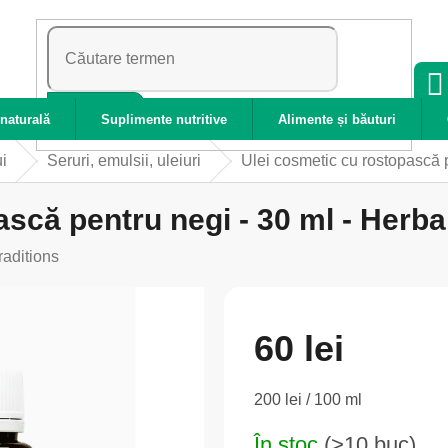
CĂUTARE
naturală
Suplimente nutritive
Alimente și băuturi
ui
Seruri, emulsii, uleiuri
Ulei cosmetic cu rostopască p
scă pentru negi - 30 ml - Herba
raditions
60 lei
Evaluare
200 lei / 100 ml
preţ:
În stoc
(>10 buc)