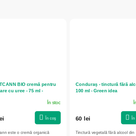
CANN BIO cremă pentru
Conduraș - tinctură fără al
are cu uree - 75 ml -
100 ml - Green idea
bis
În stoc
Î
ei
60 lei
În coş
În
ann este o cremă organică
Tinctură vegetală fără alcool din