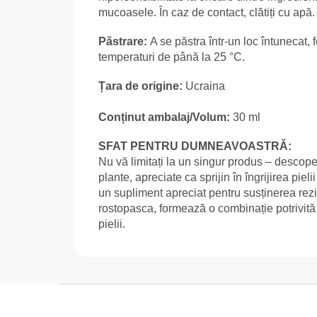
mucoasele. În caz de contact, clătiți cu apă.
Păstrare:
A se păstra într-un loc întunecat, 
temperaturi de până la 25 °C.
Țara de origine:
Ucraina
Conținut ambalaj/Volum:
30 ml
SFAT PENTRU DUMNEAVOASTRĂ:
Nu vă limitați la un singur produs – descop
plante, apreciate ca sprijin în îngrijirea pieli
un supliment apreciat pentru susținerea rezi
rostopasca, formează o combinație potrivită p
pielii.
S
u