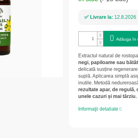
Livrare la:
12.8.2026
Adăuga în 
Extractul natural de rostop
negi, papiloame sau bătăt
delicată susține regenerarea
suplă. Aplicarea simplă asig
inutile. Metodă nedureroas
rezultate apar, de regulă
unele cazuri și mai târziu.
Informaţii detaliate