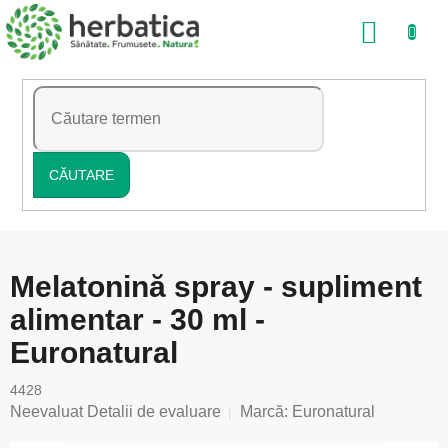
Treci
COŞ
la
conținut
DE
CUMP
CĂUTARE
Melatonină spray - supliment
alimentar - 30 ml -
Euronatural
4428
Evaluarea
Neevaluat
Detalii de evaluare
Marcă:
Euronatural
medie