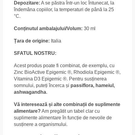
Depozitare:
A se păstra într-un loc întunecat, la
îndemâna copiilor, la temperaturi de până la 25
°C.
Conținutul ambalajului/Volum:
30 ml
Țara de origine:
Italia
SFATUL NOSTRU:
Acest produs poate fi combinat, de exemplu, cu
Zinc BioActive Epigemic ®, Rhodiola Epigemic ®,
Vitamina D3 Epigemic ®. Pentru susținerea
somnului, puteți încerca și
passiflora, hameiul,
ashwagandha
.
Vă interesează și alte combinații de suplimente
alimentare?
Am pregătit un tabel clar cu
suplimente alimentare în funcție de nevoile de
susținere a organismului.