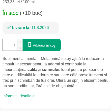
Evaluare
233,33 lei / 100 ml
preţ:
În stoc
(>10 buc)
Livrare la:
11.8.2026
Adăuga în coş
Supliment alimentar - Melatonină spray ajută la reducerea
timpului necesar pentru a adormi și contribuie la
îmbunătățirea
calității somnului
. Ideal pentru persoanele
care au dificultăți la adormire sau care călătoresc frecvent și
trec prin schimbări de fus orar. Oferă un sprijin eficient pentru
un somn odihnitor, fără risc de obișnuință.
Informaţii detaliate