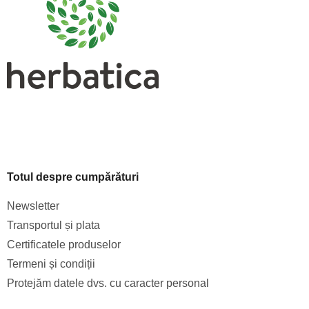
o
l
Totul despre cumpărături
Newsletter
Transportul și plata
Certificatele produselor
Termeni și condiții
Protejăm datele dvs. cu caracter personal