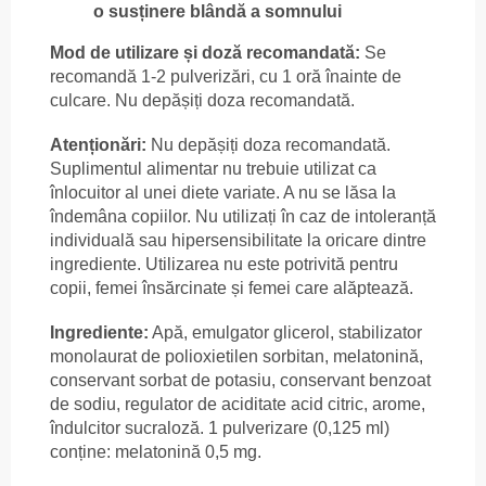
o susținere blândă a somnului
Mod de utilizare și doză recomandată:
Se
recomandă 1-2 pulverizări, cu 1 oră înainte de
culcare. Nu depășiți doza recomandată.
Atenționări:
Nu depășiți doza recomandată.
Suplimentul alimentar nu trebuie utilizat ca
înlocuitor al unei diete variate. A nu se lăsa la
îndemâna copiilor. Nu utilizați în caz de intoleranță
individuală sau hipersensibilitate la oricare dintre
ingrediente. Utilizarea nu este potrivită pentru
copii, femei însărcinate și femei care alăptează.
Ingrediente:
Apă, emulgator glicerol, stabilizator
monolaurat de polioxietilen sorbitan, melatonină,
conservant sorbat de potasiu, conservant benzoat
de sodiu, regulator de aciditate acid citric, arome,
îndulcitor sucraloză. 1 pulverizare (0,125 ml)
conține: melatonină 0,5 mg.