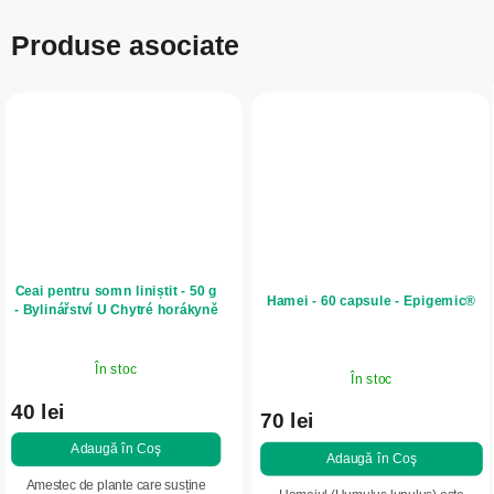
Produse asociate
Ceai pentru somn liniștit - 50 g
Hamei - 60 capsule - Epigemic®
- Bylinářství U Chytré horákyně
În stoc
În stoc
40 lei
70 lei
Adaugă în Coş
Adaugă în Coş
Amestec de plante care susține