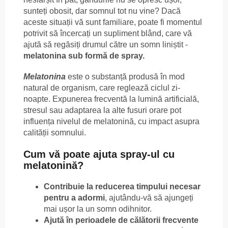
sunteți obosit, dar somnul tot nu vine? Dacă
aceste situații vă sunt familiare, poate fi momentul
potrivit să încercați un supliment blând, care vă
ajută să regăsiți drumul către un somn liniștit -
melatonina sub formă de spray.
Melatonina
este o substanță produsă în mod
natural de organism, care reglează ciclul zi-
noapte. Expunerea frecventă la lumină artificială,
stresul sau adaptarea la alte fusuri orare pot
influența nivelul de melatonină, cu impact asupra
calității somnului.
Cum vă poate ajuta spray-ul cu
melatonină?
Contribuie la reducerea timpului necesar
pentru a adormi
, ajutându-vă să ajungeți
mai ușor la un somn odihnitor.
Ajută în perioadele de călătorii frecvente