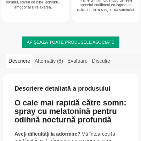
Hameiul (Humulus lupulus) este
somnul, starea de bine, echilibrul
apreciat tradițional ca ingredient
emoțional și relaxarea.
natural pentru susținerea somnului.
Ajută la relaxare și contribuie la
instalarea unui somn de calitate, cât...
AFIŞEAZĂ TOATE PRODUSELE ASOCIATE
Descriere
Alternativ (8)
Evaluare
Discuţie
Descriere detaliată a produsului
O cale mai rapidă către somn:
spray cu melatonină pentru
odihnă nocturnă profundă
Aveți dificultăți la adormire?
Vă întoarceți la
nesfârșit în pat, gândurile nu se opresc ușor,