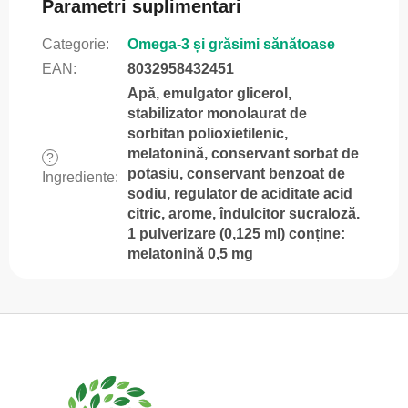
Parametri suplimentari
Categorie
:
Omega-3 și grăsimi sănătoase
EAN
:
8032958432451
Apă, emulgator glicerol,
stabilizator monolaurat de
sorbitan polioxietilenic,
melatonină, conservant sorbat de
?
potasiu, conservant benzoat de
Ingrediente
:
sodiu, regulator de aciditate acid
citric, arome, îndulcitor sucraloză.
1 pulverizare (0,125 ml) conține:
melatonină 0,5 mg
S
u
b
s