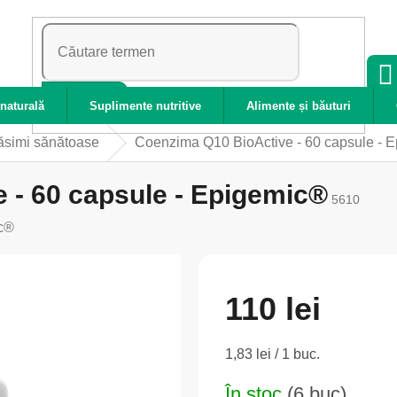
CĂUTARE
naturală
Suplimente nutritive
Alimente și băuturi
ăsimi sănătoase
Coenzima Q10 BioActive - 60 capsule - 
 - 60 capsule - Epigemic®
5610
c®
110 lei
Evaluare
1,83 lei / 1 buc.
preţ:
În stoc
(6 buc)