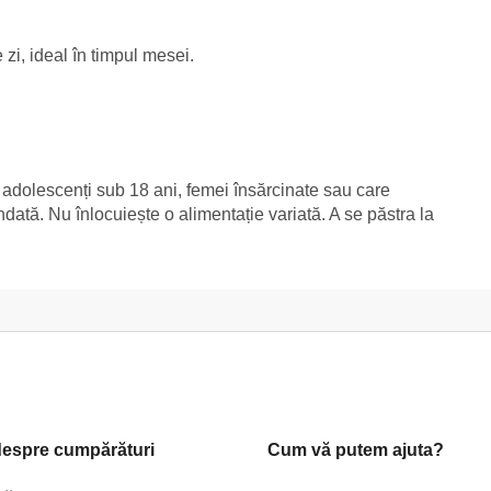
zi, ideal în timpul mesei.
i adolescenți sub 18 ani, femei însărcinate sau care
ată. Nu înlocuiește o alimentație variată. A se păstra la
.
despre cumpărături
Cum vă putem ajuta?