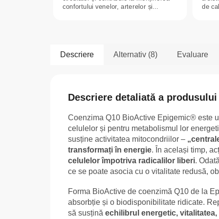
confortului venelor, arterelor și...
de cal
Descriere
Alternativ (8)
Evaluare
Descriere detaliată a produsului
Coenzima Q10 BioActive Epigemic® este una
celulelor și pentru metabolismul lor energe
susține activitatea mitocondriilor –
„centrale
transformați în energie
. În același timp, 
celulelor împotriva radicalilor liberi
. Odată
ce se poate asocia cu o vitalitate redusă, o
Forma BioActive de coenzimă Q10 de la Epig
absorbție și o biodisponibilitate ridicate. R
să susțină
echilibrul energetic, vitalitate