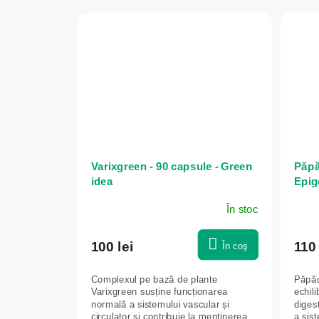
Varixgreen - 90 capsule - Green
Păpă
idea
Epig
În stoc
100 lei
110 
În coş
Complexul pe bază de plante
Păpăd
Varixgreen susține funcționarea
echili
normală a sistemului vascular și
digest
circulator și contribuie la menținerea
a sist