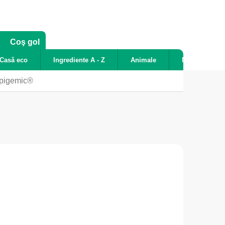
COŞ
Coş gol
DE
Casă eco
Ingrediente A - Z
Animale
Noutăți
CUMPĂRĂTURI
Epigemic®