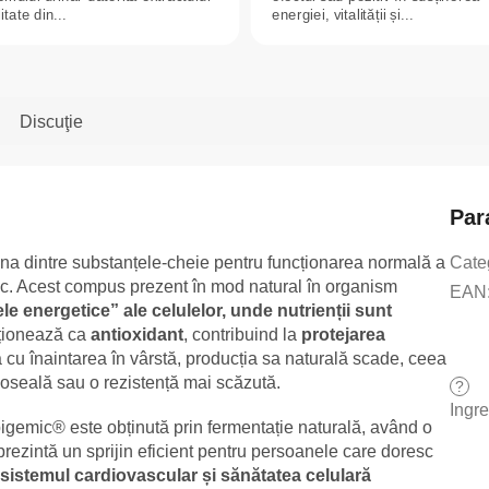
itate din...
energiei, vitalității și...
Discuţie
Par
 dintre substanțele-cheie pentru funcționarea normală a
Cate
tic. Acest compus prezent în mod natural în organism
EAN
le energetice” ale celulelor, unde nutrienții sunt
acționează ca
antioxidant
, contribuind la
protejarea
 cu înaintarea în vârstă, producția sa naturală scade, ceea
boseală sau o rezistență mai scăzută.
?
Ingr
emic® este obținută prin fermentație naturală, având o
eprezintă un sprijin eficient pentru persoanele care doresc
a, sistemul cardiovascular și sănătatea celulară