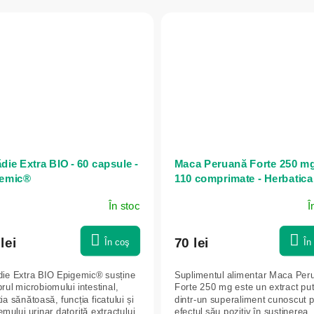
die Extra BIO - 60 capsule -
Maca Peruană Forte 250 mg
emic®
110 comprimate - Herbatica
În stoc
Î
lei
70 lei
În coş
În
ie Extra BIO Epigemic® susține
Suplimentul alimentar Maca Per
brul microbiomului intestinal,
Forte 250 mg este un extract put
ia sănătoasă, funcția ficatului și
dintr-un superaliment cunoscut 
emului urinar datorită extractului
efectul său pozitiv în susținerea