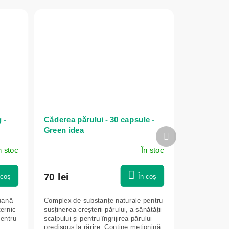
 -
Căderea părului - 30 capsule -
Green idea
Produsul
următor
n stoc
În stoc
70 lei
 coş
În coş
uană
Complex de substanțe naturale pentru
ernic
susținerea creșterii părului, a sănătății
pentru
scalpului și pentru îngrijirea părului
predispus la rărire. Conține metionină,