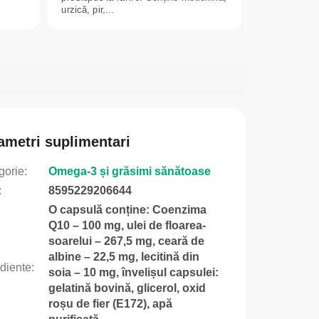
urzică, pir,...
ametri suplimentari
gorie
:
Omega-3 și grăsimi sănătoase
:
8595229206644
O capsulă conține: Coenzima
Q10 – 100 mg, ulei de floarea-
soarelui – 267,5 mg, ceară de
albine – 22,5 mg, lecitină din
ediente
:
soia – 10 mg, învelișul capsulei:
gelatină bovină, glicerol, oxid
roșu de fier (E172), apă