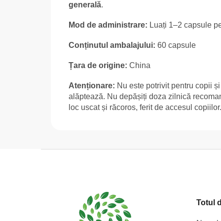
generală
.
Mod de administrare:
Luați 1–2 capsule pe 
Conținutul ambalajului:
60 capsule
Țara de origine:
China
Atenționare:
Nu este potrivit pentru copii ș
alăptează. Nu depășiți doza zilnică recomand
loc uscat și răcoros, ferit de accesul copiilor
S
u
b
s
Totul 
o