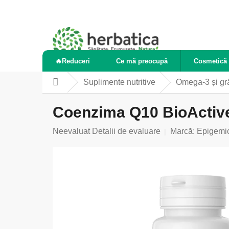
Treci
la
conținut
🔥Reduceri
Ce mă preocupă
Cosmetică 
Suplimente nutritive
Omega-3 și gr
Acasă
Coenzima Q10 BioActive
Evaluarea
Neevaluat
Detalii de evaluare
Marcă:
Epigemi
medie
a
produsului
este
0,0
din
5
stele.