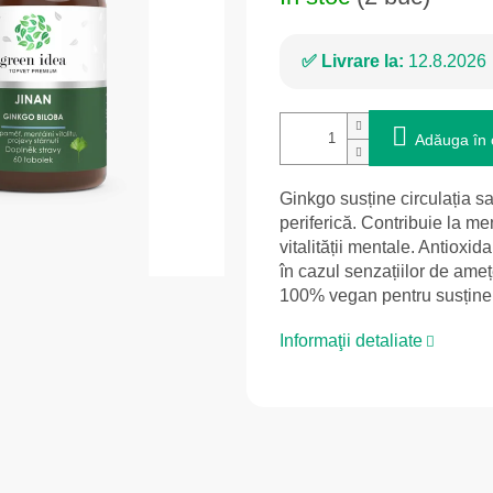
Livrare la:
12.8.2026
Adăuga în 
Ginkgo susține circulația sa
periferică. Contribuie la me
vitalității mentale. Antioxid
în cazul senzațiilor de amețe
100% vegan pentru susținerea 
Informaţii detaliate