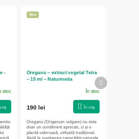
Nou
e -
Oregano – extract vegetal Tetra
– 15 ml – Naturmeda
Produsul
următor
n stoc
În stoc
190 lei
 coş
În coş
pentru
Oregano (Origanum vulgare) nu este
ătății
doar un condiment apreciat, ci și o
lui
plantă valoroasă, utilizată tradițional.
onină,
Ajută la susținerea capacității naturale