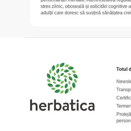
stres zilnic, oboseală și solicitări cognitive 
adulții care doresc să susțină sănătatea creier
S
u
b
s
Totul 
o
l
Newsle
Transpo
Certifi
Termeni
Protejă
person