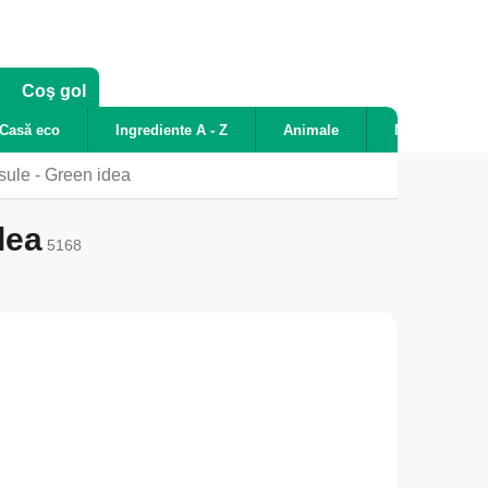
COŞ
Coş gol
DE
Casă eco
Ingrediente A - Z
Animale
Noutăți
CUMPĂRĂTURI
psule - Green idea
dea
5168