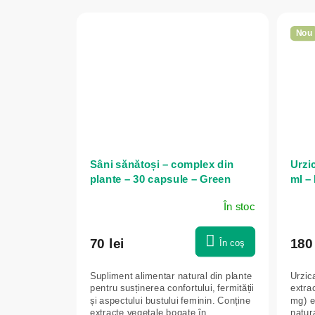
Nou
Sâni sănătoși – complex din
Urzic
plante – 30 capsule – Green
ml –
idea
În stoc
70 lei
180 
În coş
Supliment alimentar natural din plante
Urzic
pentru susținerea confortului, fermității
extra
și aspectului bustului feminin. Conține
mg) e
extracte vegetale bogate în
natura