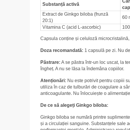
Can
Substanță activă
cap
Extract de Ginkgo biloba (frunză
60 
20:1)
Vitamina C (acid L-ascorbic)
100
Capsula conține și celuloză microcristalină
Doza recomandată:
1 capsulă pe zi. Nu de
Păstrare:
A se păstra într-un loc uscat, la t
îngheț. A nu se lăsa la îndemâna copiilor.
Atenționări:
Nu este potrivit pentru copiii s
utiliza în caz de tulburări de coagulare a s
anticoagulante. Nu înlocuiește o alimentație
De ce să alegeți Ginkgo biloba:
Ginkgo biloba se numără printre suplimentel
și a circulației sanguine. Substanțele sale a
performanței mentale. Administrarea regulată