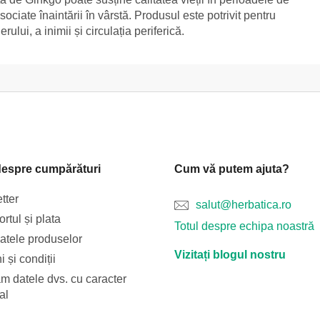
asociate înaintării în vârstă. Produsul este potrivit pentru
ului, a inimii și circulația periferică.
despre cumpărături
Cum vă putem ajuta?
tter
salut@herbatica.ro
rtul și plata
Totul despre echipa noastră
catele produselor
Vizitați blogul nostru
 și condiții
m datele dvs. cu caracter
al