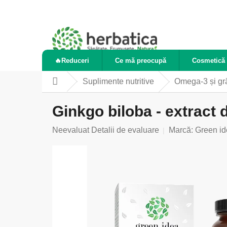
Treci
la
conținut
🔥Reduceri
Ce mă preocupă
Cosmetică 
Suplimente nutritive
Omega-3 și gr
Acasă
Ginkgo biloba - extract 
Evaluarea
Neevaluat
Detalii de evaluare
Marcă:
Green id
medie
a
produsului
este
0,0
din
5
stele.