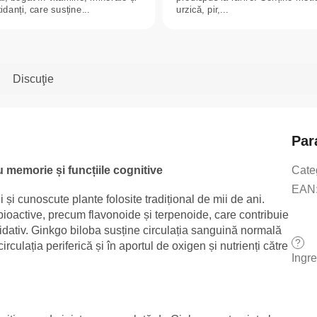
idanți, care susține...
urzică, pir,...
Discuţie
Par
 memorie și funcțiile cognitive
Cate
EAN
și cunoscute plante folosite tradițional de mii de ani.
oactive, precum flavonoide și terpenoide, care contribuie
xidativ. Ginkgo biloba susține circulația sanguină normală
?
irculația periferică și în aportul de oxigen și nutrienți către
Ingr