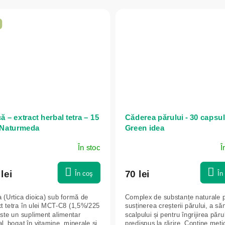
ă – extract herbal tetra – 15
Căderea părului - 30 capsul
 Naturmeda
Green idea
În stoc
Î
lei
70 lei
În coş
În
a (Urtica dioica) sub formă de
Complex de substanțe naturale 
ct tetra în ulei MCT-C8 (1,5%/225
susținerea creșterii părului, a săn
ste un supliment alimentar
scalpului și pentru îngrijirea păru
l, bogat în vitamine, minerale și
predispus la rărire. Conține meti