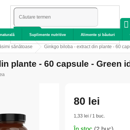
CĂUTARE
naturală
Suplimente nutritive
Alimente și băuturi
ăsimi sănătoase
Ginkgo biloba - extract din plante - 60 ca
din plante - 60 capsule - Green i
ea
80 lei
Evaluare
1,33 lei / 1 buc.
preţ:
În stoc
(2 buc)