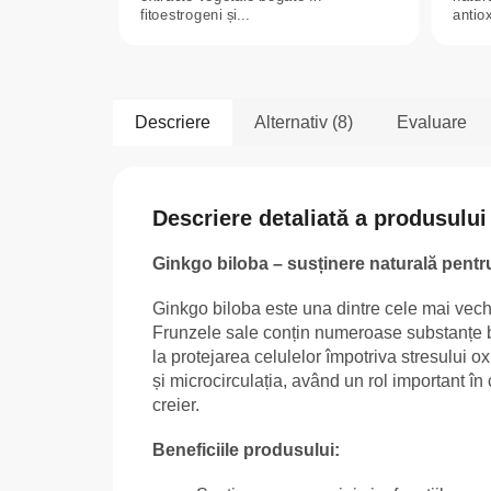
fitoestrogeni și...
antiox
Descriere
Alternativ (8)
Evaluare
Descriere detaliată a produsului
Ginkgo biloba – susținere naturală pentru
Ginkgo biloba este una dintre cele mai vechi 
Frunzele sale conțin numeroase substanțe bi
la protejarea celulelor împotriva stresului o
și microcirculația, având un rol important în c
creier.
Beneficiile produsului: