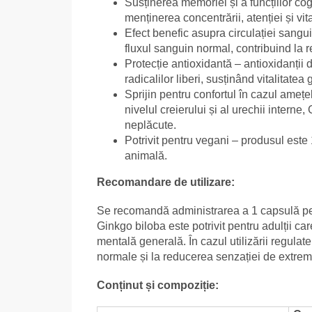
Susținerea memoriei și a funcțiilor co
menținerea concentrării, atenției și vita
Efect benefic asupra circulației sangui
fluxul sanguin normal, contribuind la r
Protecție antioxidantă – antioxidanții 
radicalilor liberi, susținând vitalitate
Sprijin pentru confortul în cazul amețelil
nivelul creierului și al urechii intern
neplăcute.
Potrivit pentru vegani – produsul este
animală.
Recomandare de utilizare:
Se recomandă administrarea a 1 capsulă pe z
Ginkgo biloba este potrivit pentru adulții ca
mentală generală. În cazul utilizării regulate
normale și la reducerea senzației de extremit
Conținut și compoziție: