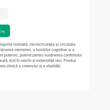
coş
nguină normală, microcirculația și circulația
nținerea memoriei, a funcțiilor cognitive și a
ant puternic, potrivit pentru susținerea confortului
ală, țiuit în urechi și extremități reci. Produs
zilnică a creierului și a vitalității.