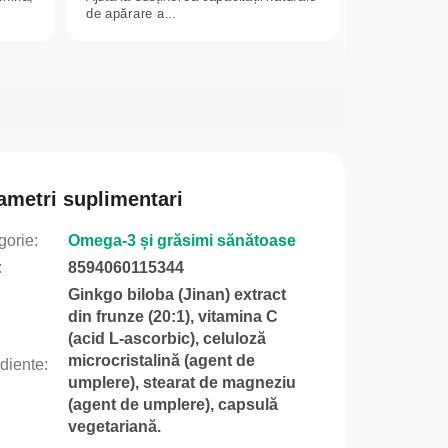
de apărare a...
ametri suplimentari
gorie
:
Omega-3 și grăsimi sănătoase
:
8594060115344
Ginkgo biloba (Jinan) extract
din frunze (20:1), vitamina C
(acid L-ascorbic), celuloză
microcristalină (agent de
ediente
:
umplere), stearat de magneziu
(agent de umplere), capsulă
vegetariană.