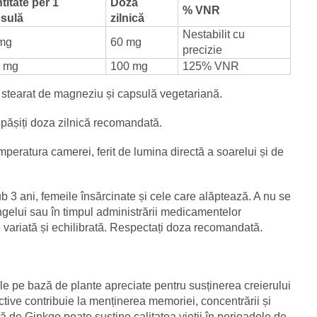
titate per 1
Doză
% VNR
sulă
zilnică
Nestabilit cu
mg
60 mg
precizie
 mg
100 mg
125% VNR
, stearat de magneziu și capsulă vegetariană.
pășiți doza zilnică recomandată.
emperatura camerei, ferit de lumina directă a soarelui și de
ub 3 ani, femeile însărcinate și cele care alăptează. A nu se
ângelui sau în timpul administrării medicamentelor
 variată și echilibrată. Respectați doza recomandată.
e pe bază de plante apreciate pentru susținerea creierului
ctive contribuie la menținerea memoriei, concentrării și
 de Ginkgo poate susține calitatea vieții în perioadele de