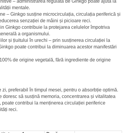
gnitive – administrarea regulată de Ginkgo poate ajuta la
lității mentale.
ne – Ginkgo susține microcirculația, circulația periferică și
educerea senzației de mâini și picioare reci.
din Ginkgo contribuie la protejarea celulelor împotriva
a generală a organismului.
or și țiuitului în urechi – prin susținerea circulației la
e, Ginkgo poate contribui la diminuarea acestor manifestări
 100% de origine vegetală, fără ingrediente de origine
i, preferabil în timpul mesei, pentru o absorbție optimă.
re doresc să susțină memoria, concentrarea și vitalitatea
, poate contribui la menținerea circulației periferice
ăți reci.