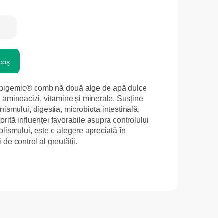
coş
 Epigemic® combină două alge de apă dulce
ă, aminoacizi, vitamine și minerale. Susține
nismului, digestia, microbiota intestinală,
torită influenței favorabile asupra controlului
olismului, este o alegere apreciată în
de control al greutății.