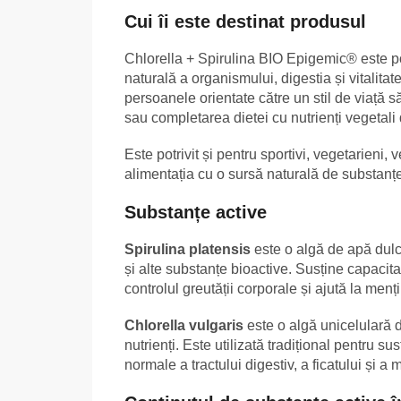
Cui îi este destinat produsul
Chlorella + Spirulina BIO Epigemic® este pot
naturală a organismului, digestia și vitalita
persoanele orientate către un stil de viață să
sau completarea dietei cu nutrienți vegetali 
Este potrivit și pentru sportivi, vegetarieni,
alimentația cu o sursă naturală de substanț
Substanțe active
Spirulina platensis
este o algă de apă dulc
și alte substanțe bioactive. Susține capacita
controlul greutății corporale și ajută la menț
Chlorella vulgaris
este o algă unicelulară de
nutrienți. Este utilizată tradițional pentru su
normale a tractului digestiv, a ficatului și a m