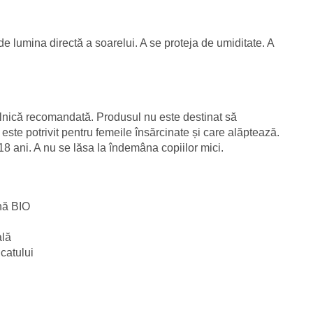
t de lumina directă a soarelui. A se proteja de umiditate. A
ilnică recomandată. Produsul nu este destinat să
 este potrivit pentru femeile însărcinate și care alăptează.
8 ani. A nu se lăsa la îndemâna copiilor mici.
ină BIO
ală
catului