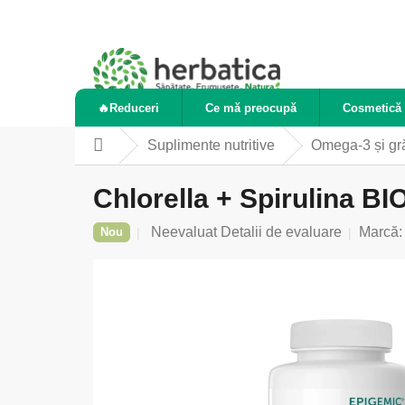
Treci
la
conținut
🔥Reduceri
Ce mă preocupă
Cosmetică 
Suplimente nutritive
Omega-3 și gr
Acasă
Chlorella + Spirulina B
Evaluarea
Neevaluat
Detalii de evaluare
Marcă
Nou
medie
a
produsului
este
0,0
din
5
stele.