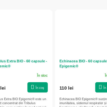
lus Extra BIO - 60 capsule -
Echinacea BIO - 60 capsule
emic®
Epigemic®
În stoc
Î
lei
110 lei
În coş
În
lus Extra BIO Epigemic® este un
Echinacea BIO Epigemic® susți
t concentrat din Tribulus
imunitatea, sistemul respirator și