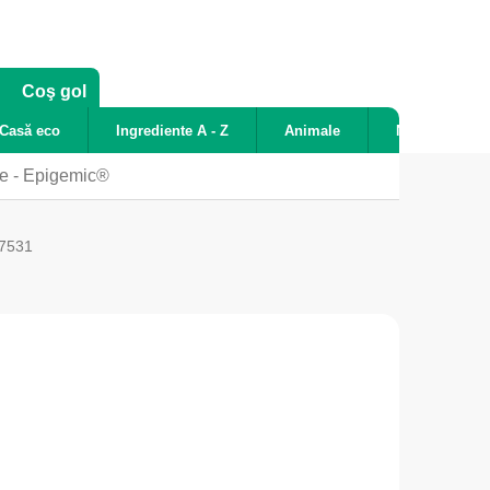
COŞ
Coş gol
DE
Casă eco
Ingrediente A - Z
Animale
Noutăți
CUMPĂRĂTURI
te - Epigemic®
7531