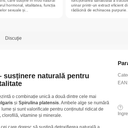
tris, care susține în mod natural
funcționarea sănătoasă a tractul
brul hormonal, vitalitatea, funcția
urinar printr-un extract eficient d
lor sexuale și...
rădăcină de echinacea purpurie.
Discuţie
Par
– susținere naturală pentru
Cate
talitate
EAN
zintă o combinație unică a două dintre cele mai
ulgaris
și
Spirulina platensis
. Ambele alge se numără
?
lume și sunt valorificate pentru conținutul ridicat de
Ingr
 clorofilă, vitamine și minerale.
 cei care doresc să susțină detoxifierea naturală a