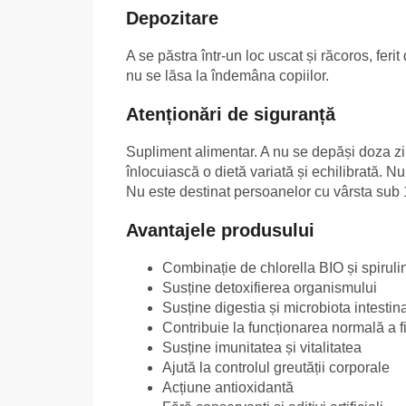
Depozitare
A se păstra într-un loc uscat și răcoros, feri
nu se lăsa la îndemâna copiilor.
Atenționări de siguranță
Supliment alimentar. A nu se depăși doza z
înlocuiască o dietă variată și echilibrată. Nu
Nu este destinat persoanelor cu vârsta sub 1
Avantajele produsului
Combinație de chlorella BIO și spirul
Susține detoxifierea organismului
Susține digestia și microbiota intestin
Contribuie la funcționarea normală a fi
Susține imunitatea și vitalitatea
Ajută la controlul greutății corporale
Acțiune antioxidantă