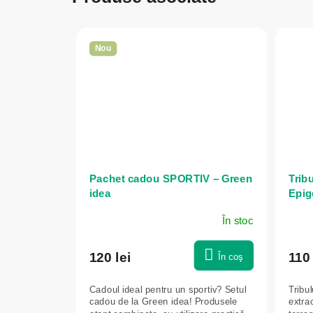
Nou
Pachet cadou SPORTIV – Green
Tribu
idea
Epig
În stoc
120 lei
110 
În coş
Cadoul ideal pentru un sportiv? Setul
Tribu
cadou de la Green idea! Produsele
extrac