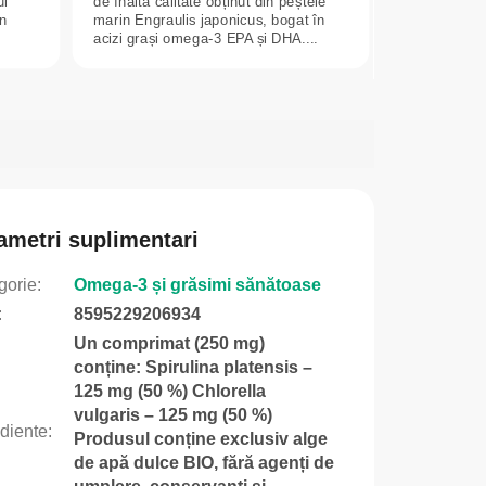
ui
de înaltă calitate obținut din peștele
in
marin Engraulis japonicus, bogat în
acizi grași omega-3 EPA și DHA....
ametri suplimentari
gorie
:
Omega-3 și grăsimi sănătoase
:
8595229206934
Un comprimat (250 mg)
conține: Spirulina platensis –
125 mg (50 %) Chlorella
vulgaris – 125 mg (50 %)
ediente
:
Produsul conține exclusiv alge
de apă dulce BIO, fără agenți de