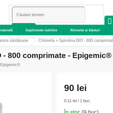
CĂUTARE
naturală
Suplimente nutritive
Alimente și băuturi
ăsimi sănătoase
Chlorella + Spirulina BIO - 800 comprima
IO - 800 comprimate - Epigemic®
:
Epigemic®
90 lei
Evaluare
0,11 lei / 1 buc.
preţ:
În stoc
(9 buc)