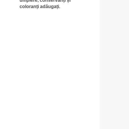
umplere, conservanți și
coloranți adăugați.