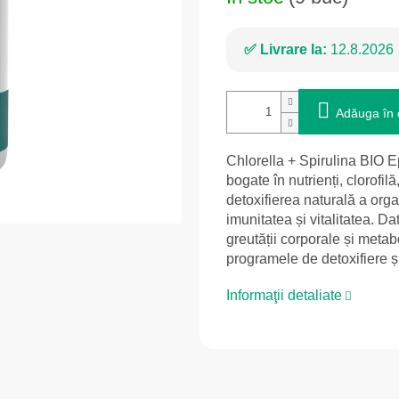
Livrare la:
12.8.2026
Adăuga în 
Chlorella + Spirulina BIO
bogate în nutrienți, clorofil
detoxifierea naturală a orga
imunitatea și vitalitatea. Da
greutății corporale și metab
programele de detoxifiere și 
Informaţii detaliate