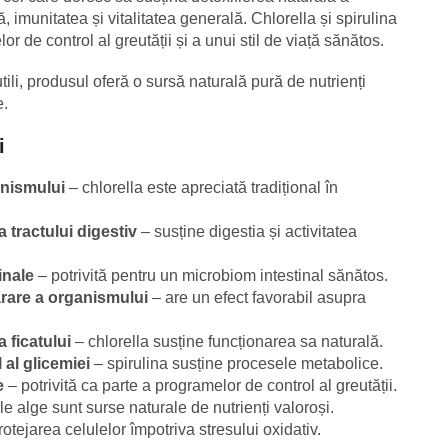
, imunitatea și vitalitatea generală. Chlorella și spirulina
or de control al greutății și a unui stil de viață sănătos.
nutili, produsul oferă o sursă naturală pură de nutrienți
e.
i
anismului
– chlorella este apreciată tradițional în
 tractului digestiv
– susține digestia și activitatea
inale
– potrivită pentru un microbiom intestinal sănătos.
ărare a organismului
– are un efect favorabil asupra
 ficatului
– chlorella susține funcționarea sa naturală.
 al glicemiei
– spirulina susține procesele metabolice.
e
– potrivită ca parte a programelor de control al greutății.
 alge sunt surse naturale de nutrienți valoroși.
rotejarea celulelor împotriva stresului oxidativ.