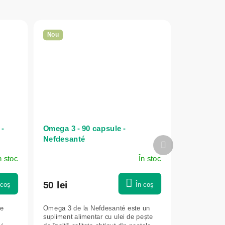
Nou
 -
Omega 3 - 90 capsule -
Nefdesanté
Produsul
următor
n stoc
În stoc
50 lei
 coş
În coş
ne
Omega 3 de la Nefdesanté este un
supliment alimentar cu ulei de pește