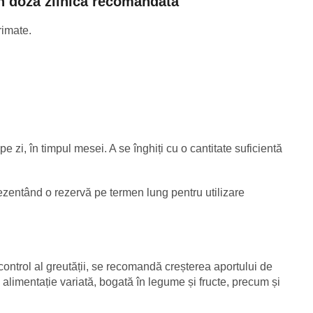
în doza zilnică recomandată
imate.
e zi, în timpul mesei. A se înghiți cu o cantitate suficientă
zentând o rezervă pe termen lung pentru utilizare
control al greutății, se recomandă creșterea aportului de
o alimentație variată, bogată în legume și fructe, precum și