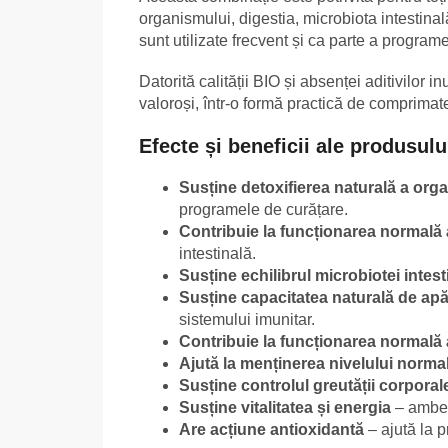
organismului, digestia, microbiota intestinală
sunt utilizate frecvent și ca parte a programel
Datorită calității BIO și absenței aditivilor i
valoroși, într-o formă practică de comprimat
Efecte și beneficii ale produsulu
Susține detoxifierea naturală a org
programele de curățare.
Contribuie la funcționarea normală a
intestinală.
Susține echilibrul microbiotei intest
Susține capacitatea naturală de ap
sistemului imunitar.
Contribuie la funcționarea normală a
Ajută la menținerea nivelului normal
Susține controlul greutății corporal
Susține vitalitatea și energia
– ambele
Are acțiune antioxidantă
– ajută la p