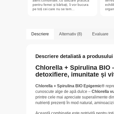
atent combinate, cu utilizare practică
terres
pentru femei și bărbați, îi vor bucura
echili
pe toți cei care nu se tem...
organe
Descriere
Alternativ (8)
Evaluare
Descriere detaliată a produsului
Chlorella + Spirulina BIO 
detoxifiere, imunitate și vi
Chlorella + Spirulina BIO Epigemic®
repre
cunoscute alge de apă dulce –
Chlorella v
printre cele mai apreciate superalimente din 
nutrienți prezenți în mod natural, aminoacizi,
Această combinație este potrivită pentru toți