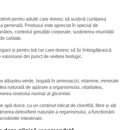
rivit pentru adulții care doresc să susțină curățarea
tea generală. Produsul este apreciat în special de
nătos, controlul greutății corporale, susținerea imunității
de calitate.
 vegani și pentru toți cei care doresc să își îmbogățească
e valoroase din punct de vedere biologic.
e albastru-verde, bogată în aminoacizi, vitamine, minerale
tea naturală de apărare a organismului, vitalitatea,
inerea nivelului normal al glicemiei.
 apă dulce, cu un conținut ridicat de clorofilă, fibre și alți
sținerea detoxifierii naturale a organismului, a funcționării
icrobiotei intestinale.