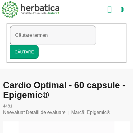
Treci
COŞ
la
conținut
DE
CUMP
CĂUTARE
Cardio Optimal - 60 capsule -
Epigemic®
4481
Evaluarea
Neevaluat
Detalii de evaluare
Marcă:
Epigemic®
medie
a
produsului