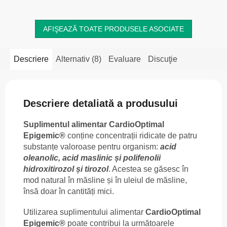
AFIŞEAZĂ TOATE PRODUSELE ASOCIATE
Descriere
Alternativ (8)
Evaluare
Discuţie
Descriere detaliată a produsului
Suplimentul alimentar CardioOptimal
Epigemic®
conține concentrații ridicate de patru
substanțe valoroase pentru organism:
acid
oleanolic, acid maslinic și polifenolii
hidroxitirozol și tirozol
. Acestea se găsesc în
mod natural în măsline și în uleiul de măsline,
însă doar în cantități mici.
Utilizarea suplimentului alimentar
CardioOptimal
Epigemic®
poate contribui la următoarele