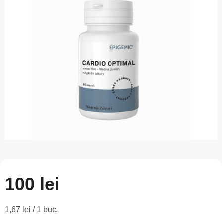
este
0,0
din
5
stele.
100 lei
Evaluare
1,67 lei / 1 buc.
preţ: