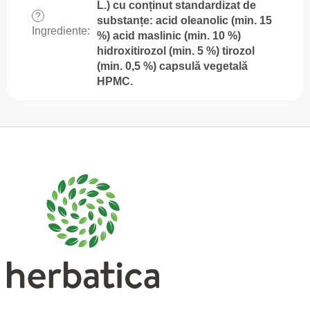
L.) cu conținut standardizat de
?
substanțe: acid oleanolic (min. 15
Ingrediente
:
%) acid maslinic (min. 10 %)
hidroxitirozol (min. 5 %) tirozol
(min. 0,5 %) capsulă vegetală
HPMC.
S
u
b
s
o
l