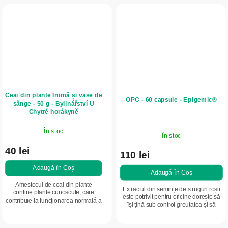
Ceai din plante Inimă și vase de
OPC - 60 capsule - Epigemic®
sânge - 50 g - Bylinářství U
Chytré horákyně
În stoc
În stoc
40 lei
110 lei
Adaugă în Coş
Adaugă în Coş
Amestecul de ceai din plante
Extractul din semințe de struguri roșii
conține plante cunoscute, care
este potrivit pentru oricine dorește să
contribuie la funcționarea normală a
își țină sub control greutatea și să
inimii și a întregului sistem circulator
susțină imunitatea.
și cardiovascular. Susține
vitalitatea...