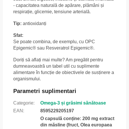
- capacitatea naturală de apărare, plămâni și
respirație, glicemie, tensiune arterială.
Tip:
antioxidanți
Sfat:
Se poate combina, de exemplu, cu OPC
Epigemic® sau Resveratrol Epigemic®.
Doriți să aflați mai multe? Am pregătit pentru
dumneavoastră un tabel util cu suplimente
alimentare în funcție de obiectivele de susținere a
organismului.
Parametri suplimentari
Categorie
:
Omega-3 și grăsimi sănătoase
EAN
:
8595229205197
O capsulă conține: 200 mg extract
din măsline (fruct, Olea europaea