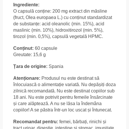
Ingrediente:
O capsulă conține: 200 mg extract din măsline
(fruct, Olea europaea L.) cu conținut standardizat
de substanțe: acid oleanolic (min. 15%), acid
maslinic (min. 10%), hidroxitirozol (min. 5%),
tirozol (min. 0,5%), capsulă vegetală HPMC.
Conținut:
60 capsule
Greutate: 15,6 g
Țara de origine:
Spania
Atenționare:
Produsul nu este destinat să
înlocuiască o alimentație variată. Nu depășiți doza
zilnică recomandată. Nu este destinat copiilor sub
18 ani. Nu este potrivit pentru femeile însărcinate
și care alăptează. A nu se lăsa la îndemâna
copiilor! A se păstra într-un loc uscat și întunecat.
Recomandat pentru:
femei, bărbați, rinichi și
tract urinar, digestie, intestine și stomac, imunitate