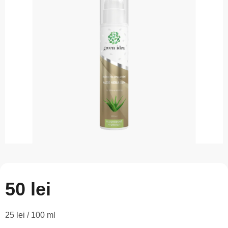
este
0,0
din
5
stele.
50 lei
Evaluare
25 lei / 100 ml
preţ: