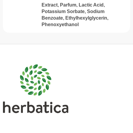
Extract, Parfum, Lactic Acid,
Potassium Sorbate, Sodium
Benzoate, Ethylhexylglycerin,
Phenoxyethanol
S
u
b
s
o
l