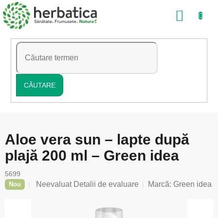
Treci
COŞ
la
conținut
DE
CUMP
CĂUTARE
Aloe vera sun – lapte după
plajă 200 ml – Green idea
5699
Evaluarea
Neevaluat
Detalii de evaluare
Marcă:
Green idea
Nou
medie
a
produsului