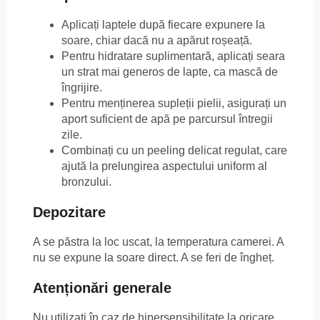
Aplicați laptele după fiecare expunere la
soare, chiar dacă nu a apărut roșeață.
Pentru hidratare suplimentară, aplicați seara
un strat mai generos de lapte, ca mască de
îngrijire.
Pentru menținerea supleții pielii, asigurați un
aport suficient de apă pe parcursul întregii
zile.
Combinați cu un peeling delicat regulat, care
ajută la prelungirea aspectului uniform al
bronzului.
Depozitare
A se păstra la loc uscat, la temperatura camerei. A
nu se expune la soare direct. A se feri de îngheț.
Atenționări generale
Nu utilizați în caz de hipersensibilitate la oricare