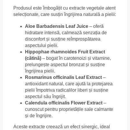
Produsul este îmbogățit cu extracte vegetale atent
selecționate, care susțin îngrijirea naturală a pielii:
Aloe Barbadensis Leaf Juice
– oferă
hidratare intensă, calmează senzația de
disconfort și susține reîmprospătarea
aspectului pielii.
Hippophae rhamnoides Fruit Extract
(cătină)
– bogat în carotenoizi și vitamine,
prelungește aspectul bronzat și susține
îngrijirea pielii.
Rosmarinus officinalis Leaf Extract
–
antioxidant natural, care ajută la protejarea
pielii împotriva radicalilor liberi și susține
aspectul său îngrijit.
Calendula officinalis Flower Extract
–
cunoscut pentru proprietățile sale calmante
și de îngrijire.
Aceste extracte creează un efect sinergic, ideal