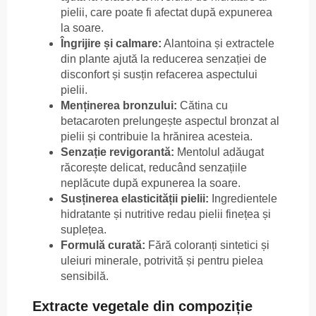
pielii, care poate fi afectat după expunerea
la soare.
Îngrijire și calmare:
Alantoina și extractele
din plante ajută la reducerea senzației de
disconfort și susțin refacerea aspectului
pielii.
Menținerea bronzului:
Cătina cu
betacaroten prelungește aspectul bronzat al
pielii și contribuie la hrănirea acesteia.
Senzație revigorantă:
Mentolul adăugat
răcorește delicat, reducând senzațiile
neplăcute după expunerea la soare.
Susținerea elasticității pielii:
Ingredientele
hidratante și nutritive redau pielii finețea și
suplețea.
Formulă curată:
Fără coloranți sintetici și
uleiuri minerale, potrivită și pentru pielea
sensibilă.
Extracte vegetale din compoziție