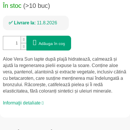
În stoc
(>10 buc)
Livrare la:
11.8.2026
Adăuga în coş
Aloe Vera Sun lapte după plajă hidratează, calmează și
ajută la regenerarea pielii expuse la soare. Conține aloe
vera, pantenol, alantoină și extracte vegetale, inclusiv cătină
cu betacaroten, care susține menținerea mai îndelungată a
bronzului. Răcorește, catifelează pielea și îi redă
elasticitatea, fără coloranți sintetici și uleiuri minerale.
Informaţii detaliate