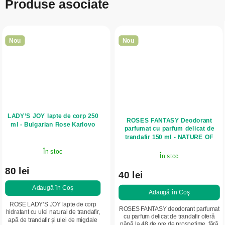
Produse asociate
Nou
Nou
LADY’S JOY lapte de corp 250
ROSES FANTASY Deodorant
ml - Bulgarian Rose Karlovo
parfumat cu parfum delicat de
trandafir 150 ml - NATURE OF
AGIVA
În stoc
În stoc
80 lei
40 lei
Adaugă în Coş
Adaugă în Coş
ROSE LADY’S JOY lapte de corp
ROSES FANTASY deodorant parfumat
hidratant cu ulei natural de trandafir,
cu parfum delicat de trandafir oferă
apă de trandafir și ulei de migdale
până la 48 de ore de prospețime, fără