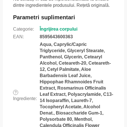
dintre ingredientele produsului. Rețetă originală.
Parametri suplimentari
Categorie
:
Îngrijirea corpului
EAN
:
8595643600363
Aqua, Caprylic/Capric
Triglyceride, Glyceryl Stearate,
Panthenol, Glycerin, Cetearyl
Alcohol, Ceteareth-20, Ceteareth-
12, Cetyl Palmitate, Aloe
Barbadensis Leaf Juice,
Hippophae Rhamnoides Fruit
Extract, Rosmarinus Officinalis
?
Leaf Extract, Polyacrylamide, C13-
Ingrediente
:
14 Isoparaffin, Laureth-7,
Tocopheryl Acetate, Alcohol
Denat., Biosaccharide Gum-1,
Polysorbate 80, Menthol,
Calendula Officinalis Flower