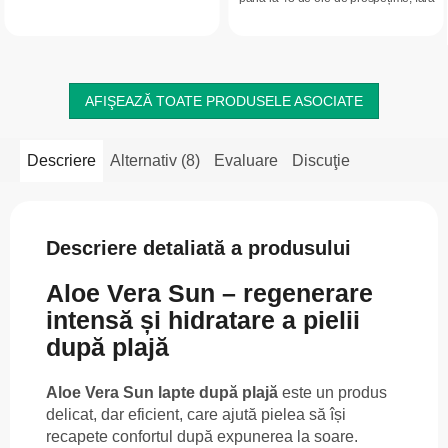
hidratează intens, catifelează și
aluminiu. Neutralizează mirosurile
ajută la îngrijirea pielii. Potrivit...
neplăcute, nu lasă urme pe haine...
AFIŞEAZĂ TOATE PRODUSELE ASOCIATE
Descriere
Alternativ (8)
Evaluare
Discuţie
Descriere detaliată a produsului
Aloe Vera Sun – regenerare
intensă și hidratare a pielii
după plajă
Aloe Vera Sun lapte după plajă
este un produs
delicat, dar eficient, care ajută pielea să își
recapete confortul după expunerea la soare.