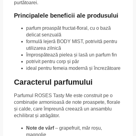
purtătoarei.
Principalele beneficii ale produsului
parfum proaspăt fructat-floral, cu o bază
delicat senzuală
formulă lejeră BODY MIST, potrivită pentru
utilizarea zilnică
împrospătează pielea și lasă un parfum fin
potrivit pentru corp și păr
ideal pentru femeia modernă și încrezătoare
Caracterul parfumului
Parfumul ROSES Tasty Me este construit pe o
combinație armonioasă de note proaspete, florale
și calde, care împreună creează un ansamblu
echilibrat și atrăgător.
Note de vârf
– grapefruit, măr roșu,
magnolie