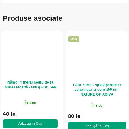
Produse asociate
Nou
Nămol mineral negru de la
FANCY ME - spray parfumat
Marea Moartă - 600 g - Dr. Sea
pentru păr și corp 150 ml -
NATURE OF AGIVA
În stoc
În stoc
40 lei
80 lei
Adaugă în Coş
Adaugă în Coş