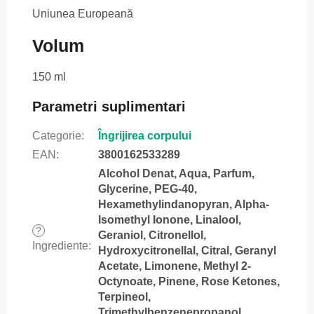
Uniunea Europeană
Volum
150 ml
Parametri suplimentari
Categorie
:
Îngrijirea corpului
EAN
:
3800162533289
Alcohol Denat, Aqua, Parfum,
Glycerine, PEG-40,
Hexamethylindanopyran, Alpha-
Isomethyl Ionone, Linalool,
?
Geraniol, Citronellol,
Ingrediente
:
Hydroxycitronellal, Citral, Geranyl
Acetate, Limonene, Methyl 2-
Octynoate, Pinene, Rose Ketones,
Terpineol,
Trimethylbenzenepropanol