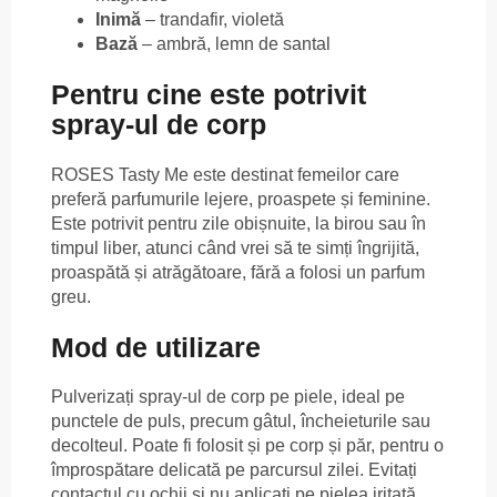
Inimă
– trandafir, violetă
Bază
– ambră, lemn de santal
Pentru cine este potrivit
spray-ul de corp
ROSES Tasty Me este destinat femeilor care
preferă parfumurile lejere, proaspete și feminine.
Este potrivit pentru zile obișnuite, la birou sau în
timpul liber, atunci când vrei să te simți îngrijită,
proaspătă și atrăgătoare, fără a folosi un parfum
greu.
Mod de utilizare
Pulverizați spray-ul de corp pe piele, ideal pe
punctele de puls, precum gâtul, încheieturile sau
decolteul. Poate fi folosit și pe corp și păr, pentru o
împrospătare delicată pe parcursul zilei. Evitați
contactul cu ochii și nu aplicați pe pielea iritată.