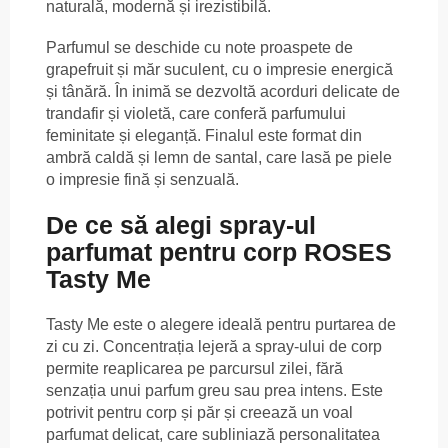
naturală, modernă și irezistibilă.
Parfumul se deschide cu note proaspete de
grapefruit și măr suculent, cu o impresie energică
și tânără. În inimă se dezvoltă acorduri delicate de
trandafir și violetă, care conferă parfumului
feminitate și eleganță. Finalul este format din
ambră caldă și lemn de santal, care lasă pe piele
o impresie fină și senzuală.
De ce să alegi spray-ul
parfumat pentru corp ROSES
Tasty Me
Tasty Me este o alegere ideală pentru purtarea de
zi cu zi. Concentrația lejeră a spray-ului de corp
permite reaplicarea pe parcursul zilei, fără
senzația unui parfum greu sau prea intens. Este
potrivit pentru corp și păr și creează un voal
parfumat delicat, care subliniază personalitatea