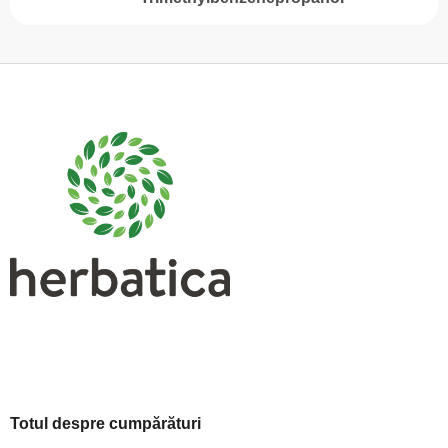
S
u
b
s
o
l
Totul despre cumpărături