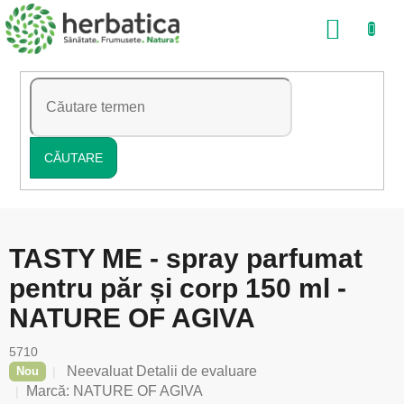
Treci
COŞ
la
conținut
DE
CUMP
CĂUTARE
TASTY ME - spray parfumat
pentru păr și corp 150 ml -
NATURE OF AGIVA
5710
Evaluarea
Neevaluat
Detalii de evaluare
Nou
medie
Marcă:
NATURE OF AGIVA