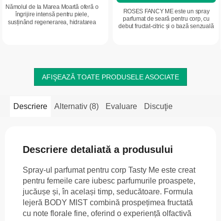
Nămolul de la Marea Moartă oferă o
ROSES FANCY ME este un spray
îngrijire intensă pentru piele,
parfumat de seară pentru corp, cu
susținând regenerarea, hidratarea
debut fructat-citric și o bază senzuală
profundă și confortul mușchilor și
de vanilie, lemn de santal și mosc alb.
articulațiilor. Datorită compoziției...
Un parfum pentru femeia...
AFIŞEAZĂ TOATE PRODUSELE ASOCIATE
Descriere
Alternativ (8)
Evaluare
Discuţie
Descriere detaliată a produsului
Spray-ul parfumat pentru corp Tasty Me este creat
pentru femeile care iubesc parfumurile proaspete,
jucăușe și, în același timp, seducătoare. Formula
lejeră BODY MIST combină prospețimea fructată
cu note florale fine, oferind o experiență olfactivă