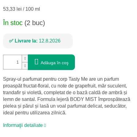
Evaluare
53,33 lei / 100 ml
preţ:
În stoc
(2 buc)
Livrare la:
12.8.2026
Adăuga în coş
Spray-ul parfumat pentru corp Tasty Me are un parfum
proaspăt fructat-floral, cu note de grapefruit, măr suculent,
trandafir și violetă, completat de o bază caldă de ambră și
lemn de santal. Formula lejeră BODY MIST împrospătează
pielea și părul și lasă un voal parfumat delicat, seducător,
ideal pentru utilizarea zilnică.
Informaţii detaliate