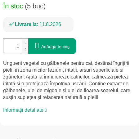
În stoc
(5 buc)
Livrare la:
11.8.2026
Adăuga în coş
Unguent vegetal cu gălbenele pentru cai, destinat îngrijirii
pielii în zona micilor leziuni, iritații, arsuri superficiale și
zgârieturi. Ajută la înmuierea cicatricilor, calmează pielea
iritată și o protejează împotriva uscării. Conține extract de
gălbenele, ulei de migdale și ulei de floarea-soarelui, care
susțin suplețea și refacerea naturală a pielii.
Informaţii detaliate