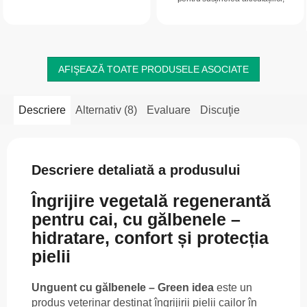
paraziți externi. Conține uleiuri
tendoanelor și blănii sănătoase. Ajută
esențiale de lavandă, eucalipt,...
la menținerea mobilității,...
AFIŞEAZĂ TOATE PRODUSELE ASOCIATE
Descriere
Alternativ (8)
Evaluare
Discuţie
Descriere detaliată a produsului
Îngrijire vegetală regenerantă
pentru cai, cu gălbenele –
hidratare, confort și protecția
pielii
Unguent cu gălbenele – Green idea
este un
produs veterinar destinat îngrijirii pielii cailor în