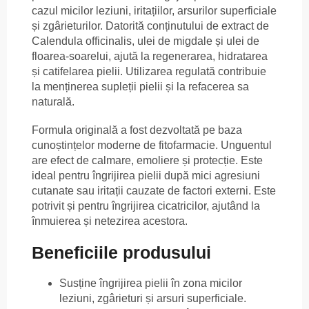
cazul micilor leziuni, iritațiilor, arsurilor superficiale
și zgârieturilor. Datorită conținutului de extract de
Calendula officinalis, ulei de migdale și ulei de
floarea-soarelui, ajută la regenerarea, hidratarea
și catifelarea pielii. Utilizarea regulată contribuie
la menținerea supleții pielii și la refacerea sa
naturală.
Formula originală a fost dezvoltată pe baza
cunoștințelor moderne de fitofarmacie. Unguentul
are efect de calmare, emoliere și protecție. Este
ideal pentru îngrijirea pielii după mici agresiuni
cutanate sau iritații cauzate de factori externi. Este
potrivit și pentru îngrijirea cicatricilor, ajutând la
înmuierea și netezirea acestora.
Beneficiile produsului
Susține îngrijirea pielii în zona micilor
leziuni, zgârieturi și arsuri superficiale.