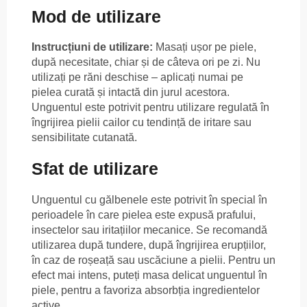
Mod de utilizare
Instrucțiuni de utilizare:
Masați ușor pe piele,
după necesitate, chiar și de câteva ori pe zi. Nu
utilizați pe răni deschise – aplicați numai pe
pielea curată și intactă din jurul acestora.
Unguentul este potrivit pentru utilizare regulată în
îngrijirea pielii cailor cu tendință de iritare sau
sensibilitate cutanată.
Sfat de utilizare
Unguentul cu gălbenele este potrivit în special în
perioadele în care pielea este expusă prafului,
insectelor sau iritațiilor mecanice. Se recomandă
utilizarea după tundere, după îngrijirea erupțiilor,
în caz de roșeață sau uscăciune a pielii. Pentru un
efect mai intens, puteți masa delicat unguentul în
piele, pentru a favoriza absorbția ingredientelor
active.