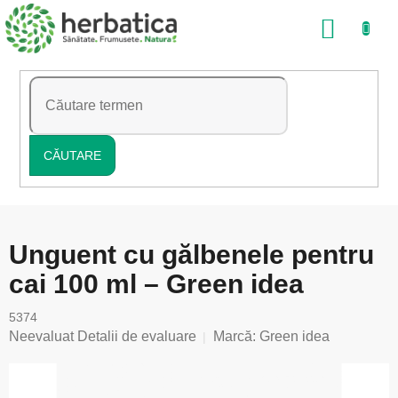
Treci
COŞ
la
conținut
DE
CUMP
CĂUTARE
Unguent cu gălbenele pentru
cai 100 ml – Green idea
5374
Evaluarea
Neevaluat
Detalii de evaluare
Marcă:
Green idea
medie
a
produsului