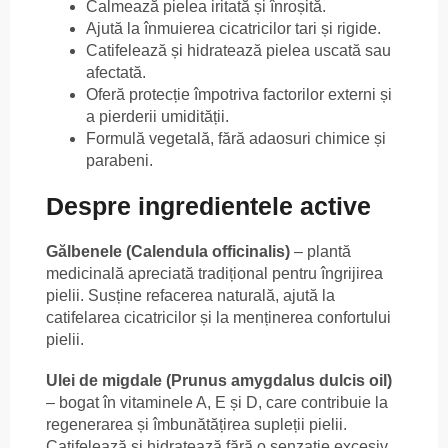
Calmează pielea iritată și înroșită.
Ajută la înmuierea cicatricilor tari și rigide.
Catifelează și hidratează pielea uscată sau
afectată.
Oferă protecție împotriva factorilor externi și
a pierderii umidității.
Formulă vegetală, fără adaosuri chimice și
parabeni.
Despre ingredientele active
Gălbenele (Calendula officinalis)
– plantă
medicinală apreciată tradițional pentru îngrijirea
pielii. Susține refacerea naturală, ajută la
catifelarea cicatricilor și la menținerea confortului
pielii.
Ulei de migdale (Prunus amygdalus dulcis oil)
– bogat în vitaminele A, E și D, care contribuie la
regenerarea și îmbunătățirea supleții pielii.
Catifelează și hidratează fără o senzație excesiv