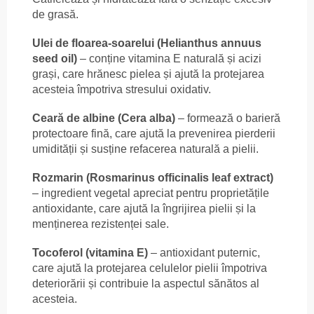
de grasă.
Ulei de floarea-soarelui (Helianthus annuus
seed oil)
– conține vitamina E naturală și acizi
grași, care hrănesc pielea și ajută la protejarea
acesteia împotriva stresului oxidativ.
Ceară de albine (Cera alba)
– formează o barieră
protectoare fină, care ajută la prevenirea pierderii
umidității și susține refacerea naturală a pielii.
Rozmarin (Rosmarinus officinalis leaf extract)
– ingredient vegetal apreciat pentru proprietățile
antioxidante, care ajută la îngrijirea pielii și la
menținerea rezistenței sale.
Tocoferol (vitamina E)
– antioxidant puternic,
care ajută la protejarea celulelor pielii împotriva
deteriorării și contribuie la aspectul sănătos al
acesteia.