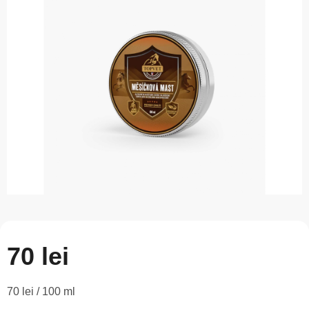
este
0,0
din
5
stele.
70 lei
Evaluare
70 lei / 100 ml
preţ: