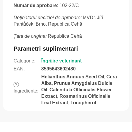
Număr de aprobare:
102-22/C
Deținătorul deciziei de aprobare:
MVDr. Jiří
Pantůček, Brno, Republica Cehă
Țara de origine:
Republica Cehă
Parametri suplimentari
Categorie
:
Îngrijire veterinară
EAN
:
8595643602480
Helianthus Annuus Seed Oil, Cera
Alba, Prunus Amygdalus Dulcis
?
Oil, Calendula Officinalis Flower
Ingrediente
:
Extract, Rosmarinus Officinalis
Leaf Extract, Tocopherol.
S