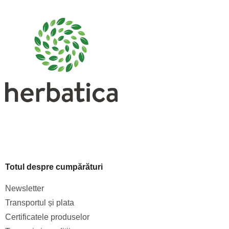
u
b
s
o
l
Totul despre cumpărături
Newsletter
Transportul și plata
Certificatele produselor