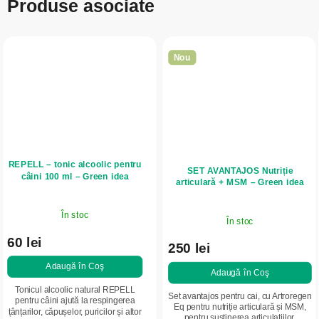
Produse asociate
Nou
REPELL – tonic alcoolic pentru
SET AVANTAJOS Nutriție
câini 100 ml – Green idea
articulară + MSM – Green idea
În stoc
În stoc
60 lei
250 lei
Adaugă în Coş
Adaugă în Coş
Tonicul alcoolic natural REPELL
Set avantajos pentru cai, cu Artroregen
pentru câini ajută la respingerea
Eq pentru nutriție articulară și MSM,
țânțarilor, căpușelor, puricilor și altor
pentru susținerea articulațiilor,